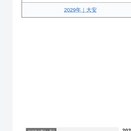
2029年｜大安
2
2029年の暦注｜選日