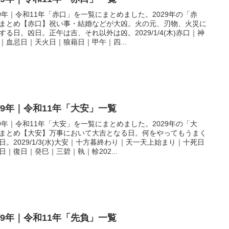
29年｜令和11年「赤口」を一覧にまとめました。2029年の「赤
まとめ【赤口】祝い事・結婚などが大凶。火の元、刃物、火災に
する日。凶日。正午は吉、それ以外は凶。2029/1/4(木)赤口｜神
｜血忌日｜天火日｜狼藉日｜甲午｜四...
029年｜令和11年「大安」一覧
29年｜令和11年「大安」を一覧にまとめました。2029年の「大
まとめ【大安】万事において大吉となる日。何をやってもうまく
日。2029/1/3(水)大安｜十方暮終わり｜天一天上始まり｜十死日
日｜復日｜癸巳｜三碧｜執｜軫202...
029年｜令和11年「先負」一覧