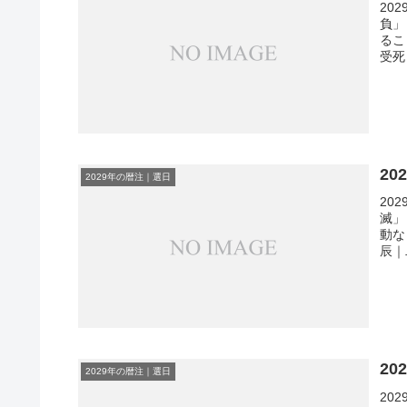
20
負」
るこ
受死
2
2029年の暦注｜選日
20
滅」
動な
辰｜二
2
2029年の暦注｜選日
20