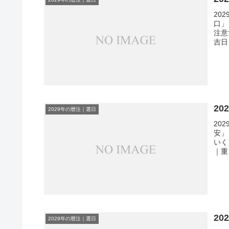
20
口」
注意
吉日
2
2029年の暦注｜選日
20
安」
いく
｜重
2
2029年の暦注｜選日