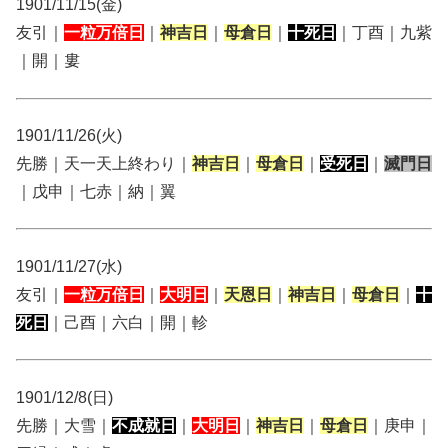
1901/11/15(金)
友引｜
一粒万倍日
｜
神吉日
｜
母倉日
｜
十死日
｜丁酉｜九紫
｜開｜婁
1901/11/26(火)
先勝｜天一天上終わり｜
神吉日
｜
母倉日
｜
受死日
｜
滅門日
｜戊申｜七赤｜納｜翼
1901/11/27(水)
友引｜
一粒万倍日
｜
大明日
｜
天恩日
｜
神吉日
｜
母倉日
｜
十
死日
｜己酉｜六白｜開｜軫
1901/12/8(日)
先勝｜大雪｜
不成就日
｜
大明日
｜
神吉日
｜
母倉日
｜庚申｜