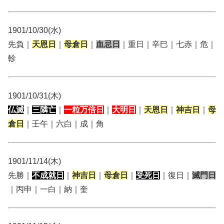
1901/10/30(水)
先負｜
天恩日
｜
母倉日
｜
血忌日
｜重日｜辛巳｜七赤｜危｜
軫
1901/10/31(木)
仏滅
｜
三隣亡
｜
一粒万倍日
｜
大明日
｜
天恩日
｜
神吉日
｜
母
倉日
｜壬午｜六白｜成｜角
1901/11/14(木)
先勝｜
不成就日
｜
神吉日
｜
母倉日
｜
受死日
｜復日｜
滅門日
｜丙申｜一白｜納｜奎