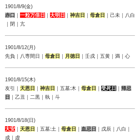
1901/8/9(金)
赤口
｜
一粒万倍日
｜
大明日
｜
神吉日
｜
母倉日
｜己未｜八白
｜閉｜亢
1901/8/12(月)
先負｜八専間日｜
母倉日
｜
月徳日
｜壬戌｜五黄｜満｜心
1901/8/15(木)
友引｜
天恩日
｜
神吉日
｜五墓:木｜
母倉日
｜
受死日
｜
帰忌
日
｜乙丑｜二黒｜執｜斗
1901/8/18(日)
大安
｜
天恩日
｜五墓:土｜
母倉日
｜
血忌日
｜戊辰｜八白｜
成｜虚