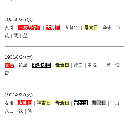
1901/8/21(水)
友引｜
一粒万倍日
｜
大明日
｜五墓:金｜
母倉日
｜辛未｜五
黄｜閉｜壁
1901/8/24(土)
大安
｜処暑｜
不成就日
｜
母倉日
｜復日｜甲戌｜二黒｜満｜
胃
1901/8/27(火)
友引｜
大明日
｜
神吉日
｜
母倉日
｜
受死日
｜
帰忌日
｜丁丑｜
八白｜執｜觜