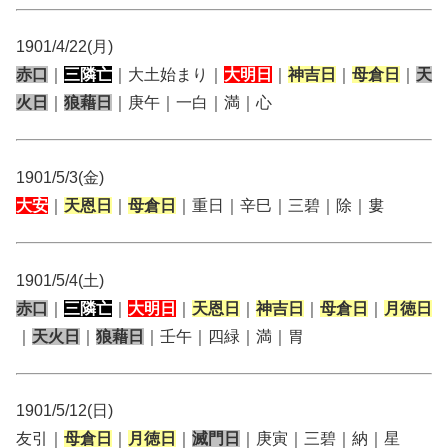
1901/4/22(月)
赤口
｜
三隣亡
｜大土始まり｜
大明日
｜
神吉日
｜
母倉日
｜
天
火日
｜
狼藉日
｜庚午｜一白｜満｜心
1901/5/3(金)
大安
｜
天恩日
｜
母倉日
｜重日｜辛巳｜三碧｜除｜婁
1901/5/4(土)
赤口
｜
三隣亡
｜
大明日
｜
天恩日
｜
神吉日
｜
母倉日
｜
月徳日
｜
天火日
｜
狼藉日
｜壬午｜四緑｜満｜胃
1901/5/12(日)
友引｜
母倉日
｜
月徳日
｜
滅門日
｜庚寅｜三碧｜納｜星