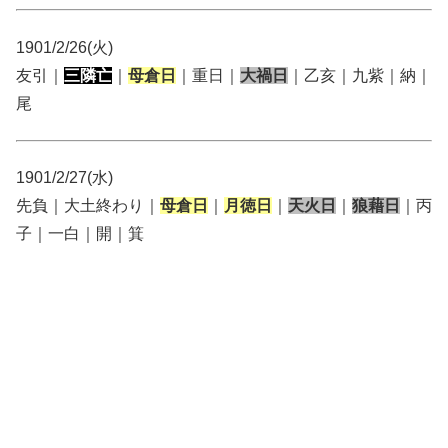
1901/2/26(火)
友引｜
三隣亡
｜
母倉日
｜重日｜
大禍日
｜乙亥｜九紫｜納｜
尾
1901/2/27(水)
先負｜大土終わり｜
母倉日
｜
月徳日
｜
天火日
｜
狼藉日
｜丙
子｜一白｜開｜箕