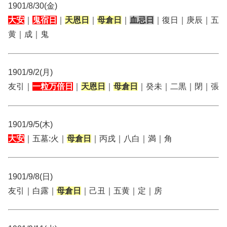
1901/8/30(金)
大安
｜
鬼宿日
｜
天恩日
｜
母倉日
｜
血忌日
｜復日｜庚辰｜五
黄｜成｜鬼
1901/9/2(月)
友引｜
一粒万倍日
｜
天恩日
｜
母倉日
｜癸未｜二黒｜閉｜張
1901/9/5(木)
大安
｜五墓:火｜
母倉日
｜丙戌｜八白｜満｜角
1901/9/8(日)
友引｜白露｜
母倉日
｜己丑｜五黄｜定｜房