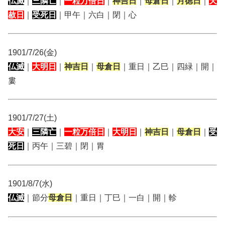
仏滅
｜
三隣亡
｜
一粒万倍日
｜
神吉日
｜
母倉日
｜
月徳日
｜
天
赦日
｜
受死日
｜甲午｜六白｜閉｜心
1901/7/26(金)
仏滅
｜
大明日
｜
神吉日
｜
母倉日
｜重日｜乙巳｜四緑｜開｜
婁
1901/7/27(土)
大安
｜
三隣亡
｜
一粒万倍日
｜
大明日
｜
神吉日
｜
母倉日
｜
受
死日
｜丙午｜三碧｜閉｜胃
1901/8/7(水)
仏滅
｜節分
母倉日
｜重日｜丁巳｜一白｜開｜軫