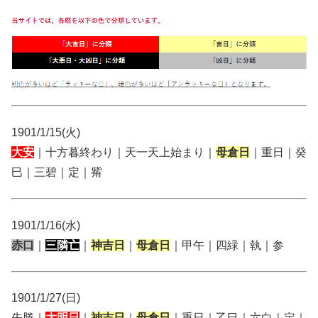
1901/1/15(火)
大安
｜十方暮終わり｜天一天上始まり｜
母倉日
｜重日｜癸
巳｜三碧｜定｜觜
1901/1/16(水)
赤口
｜
三隣亡
｜
神吉日
｜
母倉日
｜甲午｜四緑｜執｜参
1901/1/27(日)
先勝｜
大明日
｜
神吉日
｜
母倉日
｜重日｜乙巳｜六白｜定｜