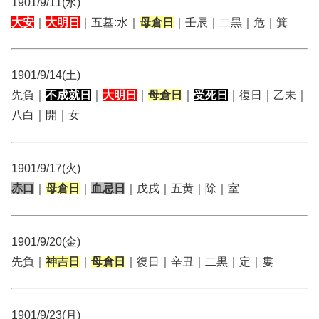
1901/9/11(水)
大安
｜
大明日
｜五墓:水｜
母倉日
｜壬辰｜二黒｜危｜箕
1901/9/14(土)
先負｜
不成就日
｜
大明日
｜
母倉日
｜
受死日
｜復日｜乙未｜
八白｜開｜女
1901/9/17(火)
赤口
｜
母倉日
｜
血忌日
｜戊戌｜五黄｜除｜室
1901/9/20(金)
先負｜
神吉日
｜
母倉日
｜復日｜辛丑｜二黒｜定｜婁
1901/9/23(月)