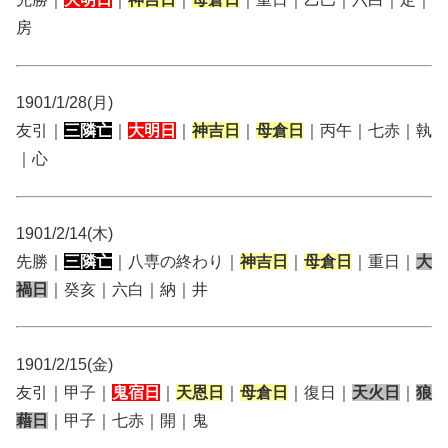
房
1901/1/28(月)
友引｜
三隣亡
｜
大明日
｜
神吉日
｜
母倉日
｜丙午｜七赤｜執
｜心
1901/2/14(木)
先勝｜
三隣亡
｜八専の終わり｜
神吉日
｜
母倉日
｜重日｜
大
禍日
｜癸亥｜六白｜納｜井
1901/2/15(金)
友引｜甲子｜
鬼宿日
｜
天恩日
｜
母倉日
｜復日｜
天火日
｜
狼
藉日
｜甲子｜七赤｜開｜鬼