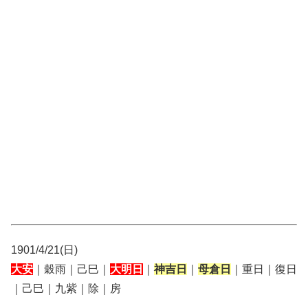
1901/4/21(日)
大安
｜穀雨｜己巳｜
大明日
｜
神吉日
｜
母倉日
｜重日｜復日
｜己巳｜九紫｜除｜房