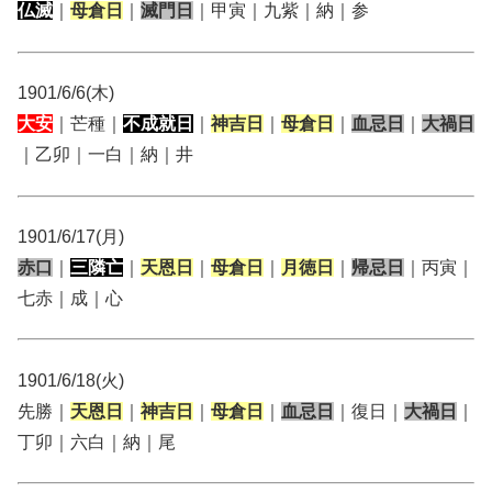
仏滅
｜
母倉日
｜
滅門日
｜甲寅｜九紫｜納｜参
1901/6/6(木)
大安
｜芒種｜
不成就日
｜
神吉日
｜
母倉日
｜
血忌日
｜
大禍日
｜乙卯｜一白｜納｜井
1901/6/17(月)
赤口
｜
三隣亡
｜
天恩日
｜
母倉日
｜
月徳日
｜
帰忌日
｜丙寅｜
七赤｜成｜心
1901/6/18(火)
先勝｜
天恩日
｜
神吉日
｜
母倉日
｜
血忌日
｜復日｜
大禍日
｜
丁卯｜六白｜納｜尾