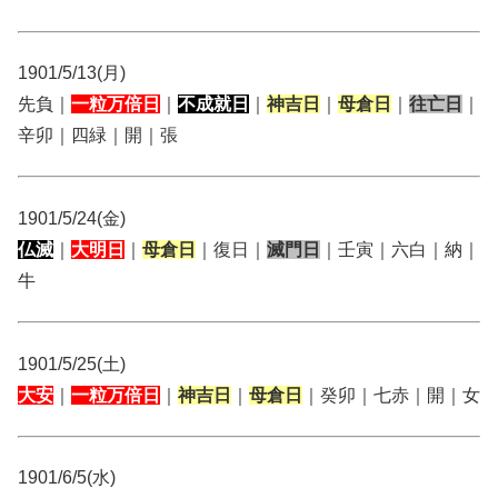
1901/5/13(月)
先負｜
一粒万倍日
｜
不成就日
｜
神吉日
｜
母倉日
｜
往亡日
｜
辛卯｜四緑｜開｜張
1901/5/24(金)
仏滅
｜
大明日
｜
母倉日
｜復日｜
滅門日
｜壬寅｜六白｜納｜
牛
1901/5/25(土)
大安
｜
一粒万倍日
｜
神吉日
｜
母倉日
｜癸卯｜七赤｜開｜女
1901/6/5(水)