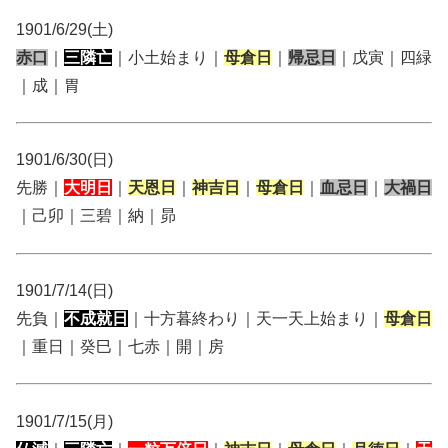
1901/6/29(土)
赤口
｜
三隣亡
｜小土始まり｜
母倉日
｜
帰忌日
｜戊寅｜四緑
｜成｜胃
1901/6/30(日)
先勝｜
大明日
｜
天恩日
｜
神吉日
｜
母倉日
｜
血忌日
｜
大禍日
｜己卯｜三碧｜納｜昴
1901/7/14(日)
先負｜
不成就日
｜十方暮終わり｜天一天上始まり｜
母倉日
｜重日｜癸巳｜七赤｜開｜房
1901/7/15(月)