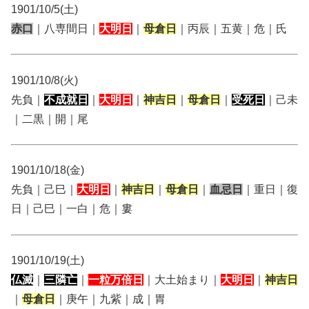
1901/10/5(土)
赤口
｜八専間日｜
大明日
｜
母倉日
｜丙辰｜五黄｜危｜氏
1901/10/8(火)
先負｜
不成就日
｜
大明日
｜
神吉日
｜
母倉日
｜
受死日
｜己未
｜二黒｜開｜尾
1901/10/18(金)
先負｜己巳｜
大明日
｜
神吉日
｜
母倉日
｜
血忌日
｜重日｜復
日｜己巳｜一白｜危｜婁
1901/10/19(土)
仏滅
｜
三隣亡
｜
一粒万倍日
｜大土始まり｜
大明日
｜
神吉日
｜
母倉日
｜庚午｜九紫｜成｜胃