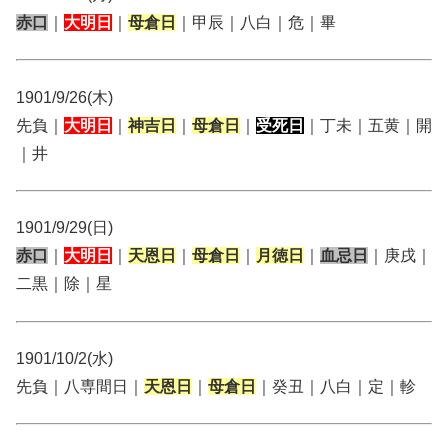
赤口
｜
大明日
｜
母倉日
｜甲辰｜八白｜危｜畢
1901/9/26(木)
先負｜
大明日
｜
神吉日
｜
母倉日
｜
受死日
｜丁未｜五黄｜開
｜井
1901/9/29(日)
赤口
｜
大明日
｜
天恩日
｜
母倉日
｜
月徳日
｜
血忌日
｜庚戌｜
二黒｜除｜星
1901/10/2(水)
先負｜八専間日｜
天恩日
｜
母倉日
｜癸丑｜八白｜定｜軫