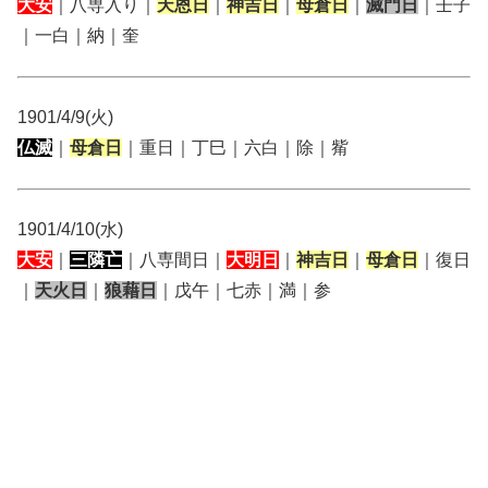
大安
｜八専入り｜
天恩日
｜
神吉日
｜
母倉日
｜
滅門日
｜壬子
｜一白｜納｜奎
1901/4/9(火)
仏滅
｜
母倉日
｜重日｜丁巳｜六白｜除｜觜
1901/4/10(水)
大安
｜
三隣亡
｜八専間日｜
大明日
｜
神吉日
｜
母倉日
｜復日
｜
天火日
｜
狼藉日
｜戊午｜七赤｜満｜参