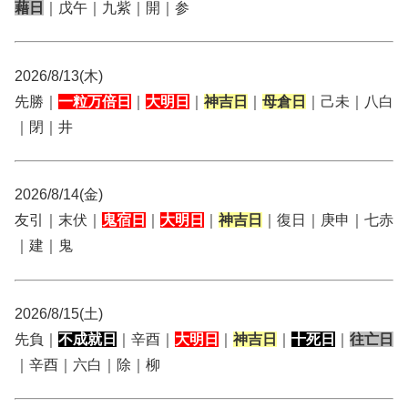
藉日
｜戊午｜九紫｜開｜参
2026/8/13(木)
先勝｜
一粒万倍日
｜
大明日
｜
神吉日
｜
母倉日
｜己未｜八白
｜閉｜井
2026/8/14(金)
友引｜末伏｜
鬼宿日
｜
大明日
｜
神吉日
｜復日｜庚申｜七赤
｜建｜鬼
2026/8/15(土)
先負｜
不成就日
｜辛酉｜
大明日
｜
神吉日
｜
十死日
｜
往亡日
｜辛酉｜六白｜除｜柳