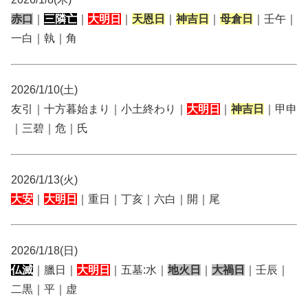
赤口
｜
三隣亡
｜
大明日
｜
天恩日
｜
神吉日
｜
母倉日
｜壬午｜
一白｜執｜角
2026/1/10(土)
友引｜十方暮始まり｜小土終わり｜
大明日
｜
神吉日
｜甲申
｜三碧｜危｜氏
2026/1/13(火)
大安
｜
大明日
｜重日｜丁亥｜六白｜開｜尾
2026/1/18(日)
仏滅
｜臘日｜
大明日
｜五墓:水｜
地火日
｜
大禍日
｜壬辰｜
二黒｜平｜虚