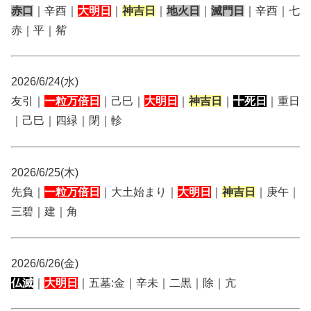
赤口
｜辛酉｜
大明日
｜
神吉日
｜
地火日
｜
滅門日
｜辛酉｜七
赤｜平｜觜
2026/6/24(水)
友引｜
一粒万倍日
｜己巳｜
大明日
｜
神吉日
｜
十死日
｜重日
｜己巳｜四緑｜閉｜軫
2026/6/25(木)
先負｜
一粒万倍日
｜大土始まり｜
大明日
｜
神吉日
｜庚午｜
三碧｜建｜角
2026/6/26(金)
仏滅
｜
大明日
｜五墓:金｜辛未｜二黒｜除｜亢