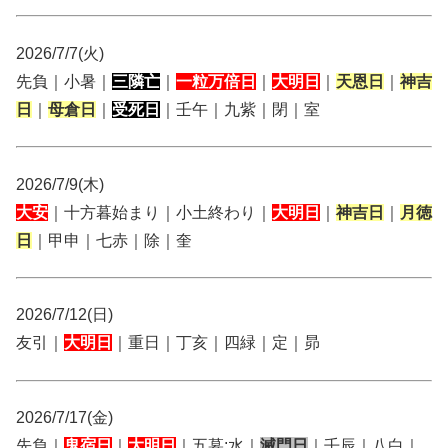
2026/7/7(火)
先負｜小暑｜
三隣亡
｜
一粒万倍日
｜
大明日
｜
天恩日
｜
神吉
日
｜
母倉日
｜
受死日
｜壬午｜九紫｜閉｜室
2026/7/9(木)
大安
｜十方暮始まり｜小土終わり｜
大明日
｜
神吉日
｜
月徳
日
｜甲申｜七赤｜除｜奎
2026/7/12(日)
友引｜
大明日
｜重日｜丁亥｜四緑｜定｜昴
2026/7/17(金)
先負｜
鬼宿日
｜
大明日
｜五墓:水｜
滅門日
｜壬辰｜八白｜