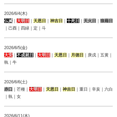
2026/6/4(木)
仏滅
｜
大明日
｜
天恩日
｜
神吉日
｜
十死日
｜
天火日
｜
狼藉日
｜己酉｜四緑｜定｜斗
2026/6/5(金)
大安
｜
不成就日
｜
大明日
｜
天恩日
｜
月徳日
｜庚戌｜五黄｜
執｜牛
2026/6/6(土)
赤口
｜芒種｜
大明日
｜
天恩日
｜
神吉日
｜重日｜辛亥｜六白
｜執｜女
2026/6/11(木)