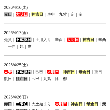
2026/4/16(木)
赤口
｜
大明日
｜
神吉日
｜庚申｜九紫｜定｜奎
2026/4/17(金)
先負｜
不成就日
｜土用入り｜辛酉｜
大明日
｜
神吉日
｜辛酉
｜一白｜執｜婁
2026/4/25(土)
大安
｜
不成就日
｜己巳｜
大明日
｜
神吉日
｜
母倉日
｜重日｜
復日｜
往亡日
｜己巳｜九紫｜除｜柳
2026/4/26(日)
赤口
｜
三隣亡
｜大土始まり｜
大明日
｜
神吉日
｜
母倉日
｜
天