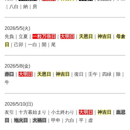
｜八白｜納｜房
2026/5/5(火)
先負｜立夏｜
一粒万倍日
｜
大明日
｜
天恩日
｜
神吉日
｜
母倉
日
｜己卯｜一白｜開｜尾
2026/5/8(金)
赤口
｜
大明日
｜
天恩日
｜
神吉日
｜復日｜壬午｜四緑｜除｜
牛
2026/5/10(日)
友引｜十方暮始まり｜小土終わり｜
大明日
｜
神吉日
｜
血忌
日
｜
地火日
｜
大禍日
｜甲申｜六白｜平｜虚