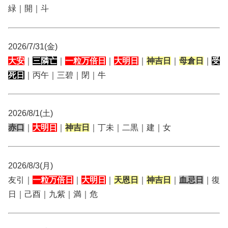
緑｜開｜斗
2026/7/31(金)
大安
｜
三隣亡
｜
一粒万倍日
｜
大明日
｜
神吉日
｜
母倉日
｜
受
死日
｜丙午｜三碧｜閉｜牛
2026/8/1(土)
赤口
｜
大明日
｜
神吉日
｜丁未｜二黒｜建｜女
2026/8/3(月)
友引｜
一粒万倍日
｜
大明日
｜
天恩日
｜
神吉日
｜
血忌日
｜復
日｜己酉｜九紫｜満｜危