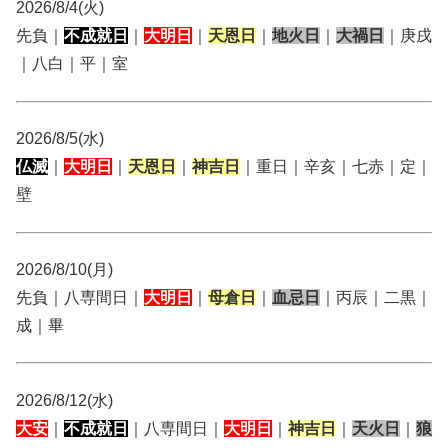
2026/8/4(火)
先負｜
不成就日
｜
大明日
｜
天恩日
｜
地火日
｜
大禍日
｜庚戌
｜八白｜平｜室
2026/8/5(水)
仏滅
｜
大明日
｜
天恩日
｜
神吉日
｜重日｜辛亥｜七赤｜定｜
壁
2026/8/10(月)
先負｜八専間日｜
大明日
｜
母倉日
｜
血忌日
｜丙辰｜二黒｜
成｜畢
2026/8/12(水)
大安
｜
不成就日
｜八専間日｜
大明日
｜
神吉日
｜
天火日
｜
狼