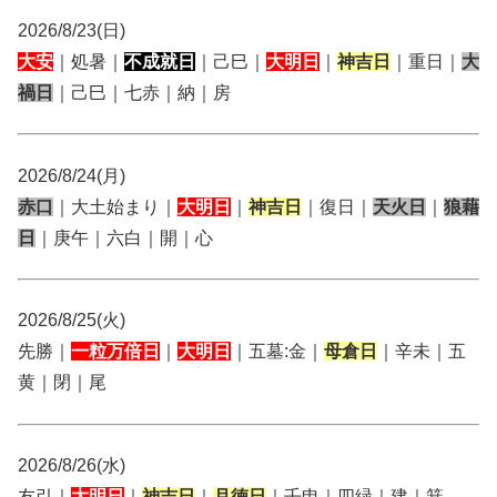
2026/8/23(日)
大安
｜処暑｜
不成就日
｜己巳｜
大明日
｜
神吉日
｜重日｜
大
禍日
｜己巳｜七赤｜納｜房
2026/8/24(月)
赤口
｜大土始まり｜
大明日
｜
神吉日
｜復日｜
天火日
｜
狼藉
日
｜庚午｜六白｜開｜心
2026/8/25(火)
先勝｜
一粒万倍日
｜
大明日
｜五墓:金｜
母倉日
｜辛未｜五
黄｜閉｜尾
2026/8/26(水)
友引｜
大明日
｜
神吉日
｜
月徳日
｜壬申｜四緑｜建｜箕