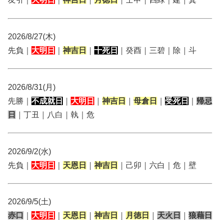
2026/8/27(木)
先負｜
大明日
｜
神吉日
｜
十死日
｜癸酉｜三碧｜除｜斗
2026/8/31(月)
先勝｜
不成就日
｜
大明日
｜
神吉日
｜
母倉日
｜
受死日
｜
帰忌
日
｜丁丑｜八白｜執｜危
2026/9/2(水)
先負｜
大明日
｜
天恩日
｜
神吉日
｜己卯｜六白｜危｜壁
2026/9/5(土)
赤口
｜
大明日
｜
天恩日
｜
神吉日
｜
月徳日
｜
天火日
｜
狼藉日