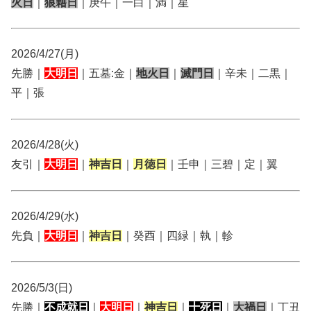
火日
｜
狼藉日
｜庚午｜一白｜満｜星
2026/4/27(月)
先勝｜
大明日
｜五墓:金｜
地火日
｜
滅門日
｜辛未｜二黒｜
平｜張
2026/4/28(火)
友引｜
大明日
｜
神吉日
｜
月徳日
｜壬申｜三碧｜定｜翼
2026/4/29(水)
先負｜
大明日
｜
神吉日
｜癸酉｜四緑｜執｜軫
2026/5/3(日)
先勝｜
不成就日
｜
大明日
｜
神吉日
｜
十死日
｜
大禍日
｜丁丑