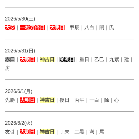
2026/5/30(土)
大安
｜
一粒万倍日
｜
大明日
｜甲辰｜八白｜閉｜氏
2026/5/31(日)
赤口
｜
大明日
｜
神吉日
｜
受死日
｜重日｜乙巳｜九紫｜建｜
房
2026/6/1(月)
先勝｜
大明日
｜
神吉日
｜復日｜丙午｜一白｜除｜心
2026/6/2(火)
友引｜
大明日
｜
神吉日
｜丁未｜二黒｜満｜尾