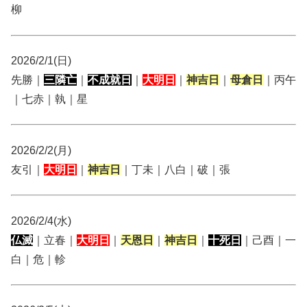
柳
2026/2/1(日)
先勝｜
三隣亡
｜
不成就日
｜
大明日
｜
神吉日
｜
母倉日
｜丙午
｜七赤｜執｜星
2026/2/2(月)
友引｜
大明日
｜
神吉日
｜丁未｜八白｜破｜張
2026/2/4(水)
仏滅
｜立春｜
大明日
｜
天恩日
｜
神吉日
｜
十死日
｜己酉｜一
白｜危｜軫