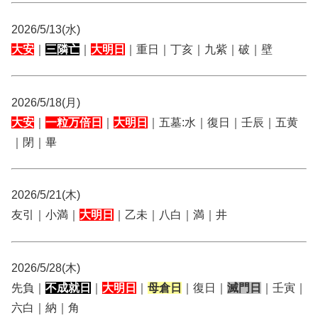
2026/5/13(水)
大安
｜
三隣亡
｜
大明日
｜重日｜丁亥｜九紫｜破｜壁
2026/5/18(月)
大安
｜
一粒万倍日
｜
大明日
｜五墓:水｜復日｜壬辰｜五黄
｜閉｜畢
2026/5/21(木)
友引｜小満｜
大明日
｜乙未｜八白｜満｜井
2026/5/28(木)
先負｜
不成就日
｜
大明日
｜
母倉日
｜復日｜
滅門日
｜壬寅｜
六白｜納｜角