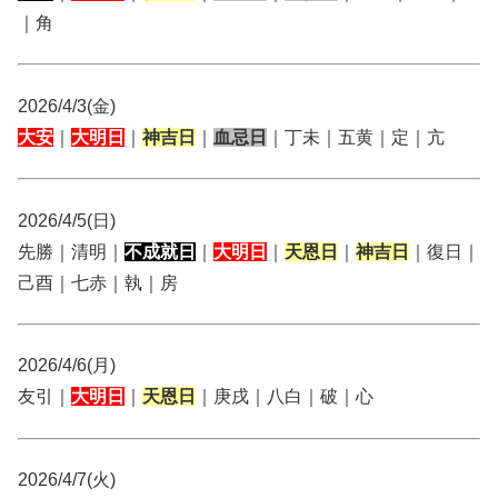
｜角
2026/4/3(金)
大安
｜
大明日
｜
神吉日
｜
血忌日
｜丁未｜五黄｜定｜亢
2026/4/5(日)
先勝｜清明｜
不成就日
｜
大明日
｜
天恩日
｜
神吉日
｜復日｜
己酉｜七赤｜執｜房
2026/4/6(月)
友引｜
大明日
｜
天恩日
｜庚戌｜八白｜破｜心
2026/4/7(火)