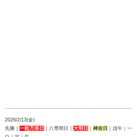
2026/2/13(金)
先勝｜
一粒万倍日
｜八専間日｜
大明日
｜
神吉日
｜戊午｜一
白｜定｜牛