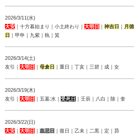
2026/3/11(水)
大安
｜十方暮始まり｜小土終わり｜
大明日
｜
神吉日
｜
月徳
日
｜甲申｜九紫｜執｜箕
2026/3/14(土)
友引｜
大明日
｜
母倉日
｜重日｜丁亥｜三碧｜成｜女
2026/3/19(木)
友引｜
大明日
｜五墓:水｜
受死日
｜壬辰｜八白｜除｜奎
2026/3/22(日)
大安
｜
大明日
｜
血忌日
｜復日｜乙未｜二黒｜定｜昴