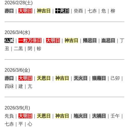
2026/2/28(土)
赤口
｜
大明日
｜
神吉日
｜
十死日
｜癸酉｜七赤｜危｜柳
2026/3/4(水)
仏滅
｜
一粒万倍日
｜
大明日
｜
神吉日
｜
帰忌日
｜
血忌日
｜丁
丑｜二黒｜閉｜軫
2026/3/6(金)
赤口
｜
大明日
｜
天恩日
｜
神吉日
｜
天火日
｜
狼藉日
｜己卯｜
四緑｜建｜亢
2026/3/9(月)
先負｜
大明日
｜
天恩日
｜
神吉日
｜
地火日
｜
大禍日
｜壬午｜
七赤｜平｜心