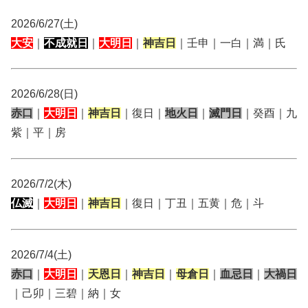
2026/6/27(土)
大安
｜
不成就日
｜
大明日
｜
神吉日
｜壬申｜一白｜満｜氏
2026/6/28(日)
赤口
｜
大明日
｜
神吉日
｜復日｜
地火日
｜
滅門日
｜癸酉｜九
紫｜平｜房
2026/7/2(木)
仏滅
｜
大明日
｜
神吉日
｜復日｜丁丑｜五黄｜危｜斗
2026/7/4(土)
赤口
｜
大明日
｜
天恩日
｜
神吉日
｜
母倉日
｜
血忌日
｜
大禍日
｜己卯｜三碧｜納｜女