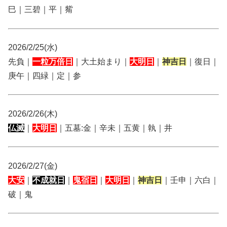
巳｜三碧｜平｜觜
2026/2/25(水)
先負｜
一粒万倍日
｜大土始まり｜
大明日
｜
神吉日
｜復日｜
庚午｜四緑｜定｜参
2026/2/26(木)
仏滅
｜
大明日
｜五墓:金｜辛未｜五黄｜執｜井
2026/2/27(金)
大安
｜
不成就日
｜
鬼宿日
｜
大明日
｜
神吉日
｜壬申｜六白｜
破｜鬼