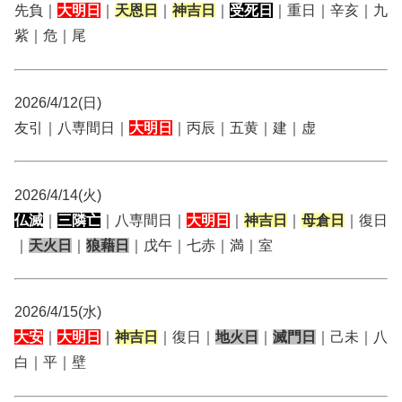
先負｜
大明日
｜
天恩日
｜
神吉日
｜
受死日
｜重日｜辛亥｜九
紫｜危｜尾
2026/4/12(日)
友引｜八専間日｜
大明日
｜丙辰｜五黄｜建｜虚
2026/4/14(火)
仏滅
｜
三隣亡
｜八専間日｜
大明日
｜
神吉日
｜
母倉日
｜復日
｜
天火日
｜
狼藉日
｜戊午｜七赤｜満｜室
2026/4/15(水)
大安
｜
大明日
｜
神吉日
｜復日｜
地火日
｜
滅門日
｜己未｜八
白｜平｜壁