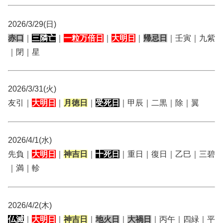
2026/3/29(日)
赤口
｜
三隣亡
｜
一粒万倍日
｜
大明日
｜
帰忌日
｜壬寅｜九紫
｜閉｜星
2026/3/31(火)
友引｜
大明日
｜
月徳日
｜
受死日
｜甲辰｜二黒｜除｜翼
2026/4/1(水)
先負｜
大明日
｜
神吉日
｜
十死日
｜重日｜復日｜乙巳｜三碧
｜満｜軫
2026/4/2(木)
仏滅
｜
大明日
｜
神吉日
｜
地火日
｜
大禍日
｜丙午｜四緑｜平