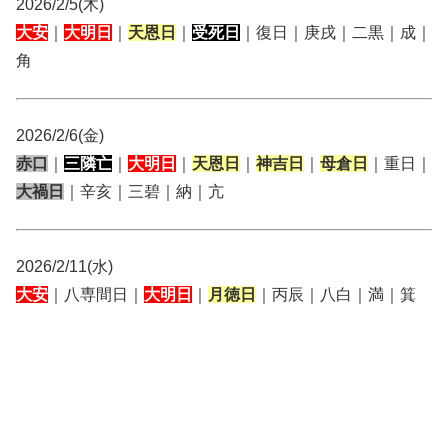
2026/2/5(木)
大安
｜
大明日
｜
天恩日
｜
受死日
｜復日｜庚戌｜二黒｜成｜
角
2026/2/6(金)
赤口
｜
三隣亡
｜
大明日
｜
天恩日
｜
神吉日
｜
母倉日
｜重日｜
大禍日
｜辛亥｜三碧｜納｜亢
2026/2/11(水)
大安
｜八専間日｜
大明日
｜
月徳日
｜丙辰｜八白｜満｜箕