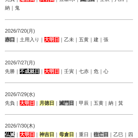
納｜鬼
2026/7/20(月)
赤口
｜土用入り｜
大明日
｜乙未｜五黄｜建｜張
2026/7/27(月)
先勝｜
不成就日
｜
大明日
｜壬寅｜七赤｜危｜心
2026/7/29(水)
先負｜
大明日
｜
月徳日
｜
滅門日
｜甲辰｜五黄｜納｜箕
2026/7/30(木)
仏滅
｜
大明日
｜
神吉日
｜
母倉日
｜重日｜
往亡日
｜乙巳｜四