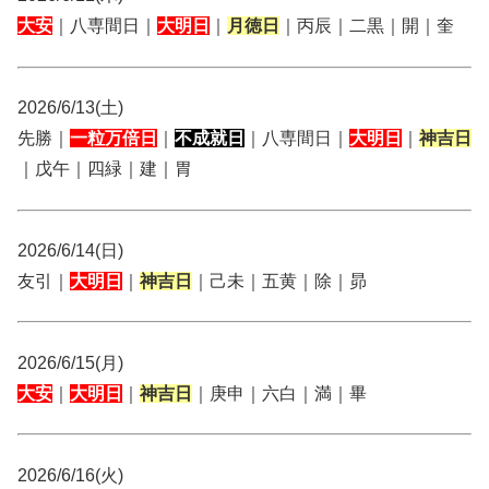
大安
｜八専間日｜
大明日
｜
月徳日
｜丙辰｜二黒｜開｜奎
2026/6/13(土)
先勝｜
一粒万倍日
｜
不成就日
｜八専間日｜
大明日
｜
神吉日
｜戊午｜四緑｜建｜胃
2026/6/14(日)
友引｜
大明日
｜
神吉日
｜己未｜五黄｜除｜昴
2026/6/15(月)
大安
｜
大明日
｜
神吉日
｜庚申｜六白｜満｜畢
2026/6/16(火)