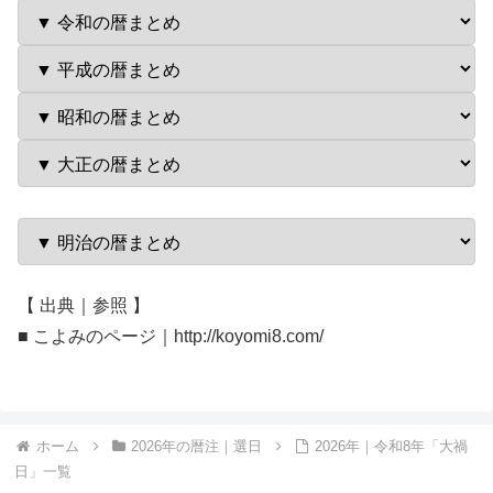
【 出典｜参照 】
■ こよみのページ｜http://koyomi8.com/
ホーム
2026年の暦注｜選日
2026年｜令和8年「大禍
日」一覧