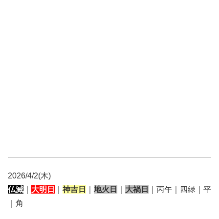
2026/4/2(木)
仏滅
｜
大明日
｜
神吉日
｜
地火日
｜
大禍日
｜丙午｜四緑｜平
｜角