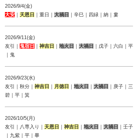
2026/9/4(金)
大安
｜
天恩日
｜重日｜
大禍日
｜辛巳｜四緑｜納｜婁
2026/9/11(金)
友引｜
鬼宿日
｜
神吉日
｜
地火日
｜
大禍日
｜戊子｜六白｜平
｜鬼
2026/9/23(水)
友引｜秋分｜
神吉日
｜
月徳日
｜
地火日
｜
大禍日
｜庚子｜三
碧｜平｜箕
2026/10/5(月)
友引｜八専入り｜
天恩日
｜
神吉日
｜
地火日
｜
大禍日
｜壬子
｜九紫｜平｜畢