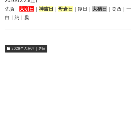
2026/12/25(金)
先負｜
大明日
｜
神吉日
｜
母倉日
｜復日｜
大禍日
｜癸酉｜一
白｜納｜婁
2026年の暦注｜選日