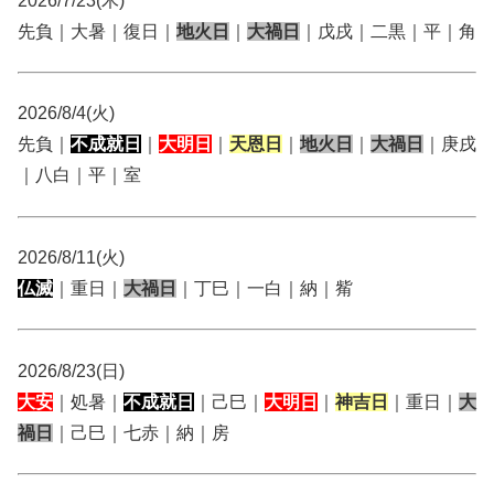
2026/7/23(木)
先負｜大暑｜復日｜
地火日
｜
大禍日
｜戊戌｜二黒｜平｜角
2026/8/4(火)
先負｜
不成就日
｜
大明日
｜
天恩日
｜
地火日
｜
大禍日
｜庚戌
｜八白｜平｜室
2026/8/11(火)
仏滅
｜重日｜
大禍日
｜丁巳｜一白｜納｜觜
2026/8/23(日)
大安
｜処暑｜
不成就日
｜己巳｜
大明日
｜
神吉日
｜重日｜
大
禍日
｜己巳｜七赤｜納｜房