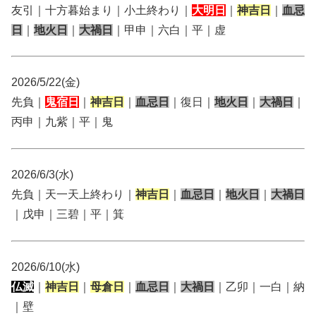
友引｜十方暮始まり｜小土終わり｜
大明日
｜
神吉日
｜
血忌
日
｜
地火日
｜
大禍日
｜甲申｜六白｜平｜虚
2026/5/22(金)
先負｜
鬼宿日
｜
神吉日
｜
血忌日
｜復日｜
地火日
｜
大禍日
｜
丙申｜九紫｜平｜鬼
2026/6/3(水)
先負｜天一天上終わり｜
神吉日
｜
血忌日
｜
地火日
｜
大禍日
｜戊申｜三碧｜平｜箕
2026/6/10(水)
仏滅
｜
神吉日
｜
母倉日
｜
血忌日
｜
大禍日
｜乙卯｜一白｜納
｜壁