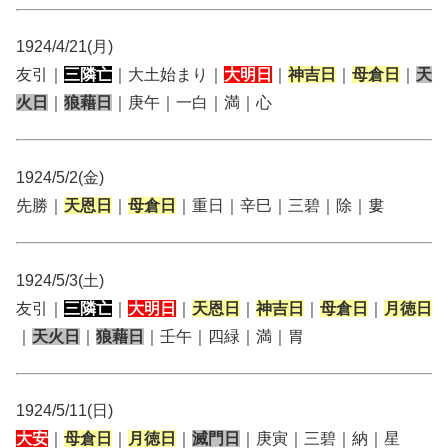
1924/4/21(月)
友引｜
三隣亡
｜大土始まり｜
大明日
｜
神吉日
｜
母倉日
｜
天
火日
｜
狼藉日
｜庚午｜一白｜満｜心
1924/5/2(金)
先勝｜
天恩日
｜
母倉日
｜重日｜辛巳｜三碧｜除｜婁
1924/5/3(土)
友引｜
三隣亡
｜
大明日
｜
天恩日
｜
神吉日
｜
母倉日
｜
月徳日
｜
天火日
｜
狼藉日
｜壬午｜四緑｜満｜胃
1924/5/11(日)
大安
｜
母倉日
｜
月徳日
｜
滅門日
｜庚寅｜三碧｜納｜星