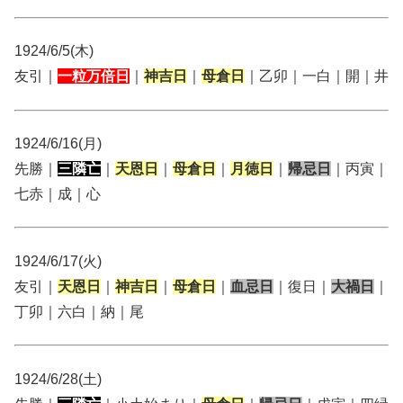
1924/6/5(木)
友引｜
一粒万倍日
｜
神吉日
｜
母倉日
｜乙卯｜一白｜開｜井
1924/6/16(月)
先勝｜
三隣亡
｜
天恩日
｜
母倉日
｜
月徳日
｜
帰忌日
｜丙寅｜
七赤｜成｜心
1924/6/17(火)
友引｜
天恩日
｜
神吉日
｜
母倉日
｜
血忌日
｜復日｜
大禍日
｜
丁卯｜六白｜納｜尾
1924/6/28(土)