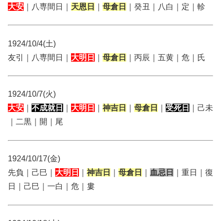
大安
｜八専間日｜
天恩日
｜
母倉日
｜癸丑｜八白｜定｜軫
1924/10/4(土)
友引｜八専間日｜
大明日
｜
母倉日
｜丙辰｜五黄｜危｜氏
1924/10/7(火)
大安
｜
不成就日
｜
大明日
｜
神吉日
｜
母倉日
｜
受死日
｜己未
｜二黒｜開｜尾
1924/10/17(金)
先負｜己巳｜
大明日
｜
神吉日
｜
母倉日
｜
血忌日
｜重日｜復
日｜己巳｜一白｜危｜婁