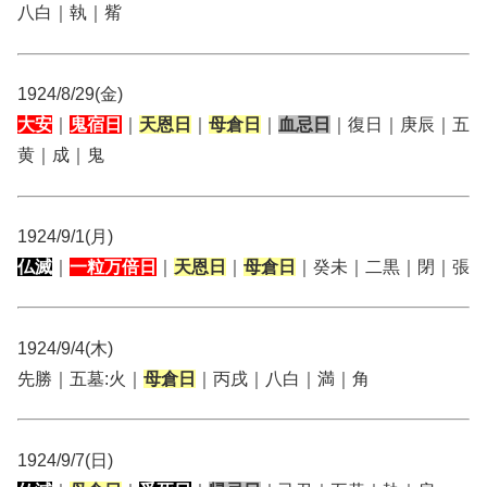
八白｜執｜觜
1924/8/29(金)
大安
｜
鬼宿日
｜
天恩日
｜
母倉日
｜
血忌日
｜復日｜庚辰｜五
黄｜成｜鬼
1924/9/1(月)
仏滅
｜
一粒万倍日
｜
天恩日
｜
母倉日
｜癸未｜二黒｜閉｜張
1924/9/4(木)
先勝｜五墓:火｜
母倉日
｜丙戌｜八白｜満｜角
1924/9/7(日)