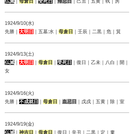
仏滅
｜
母倉日
｜
受死日
｜
帰忌日
｜己丑｜五黄｜執｜房
1924/9/10(水)
先勝｜
大明日
｜五墓:水｜
母倉日
｜壬辰｜二黒｜危｜箕
1924/9/13(土)
仏滅
｜
大明日
｜
母倉日
｜
受死日
｜復日｜乙未｜八白｜開｜
女
1924/9/16(火)
先勝｜
不成就日
｜
母倉日
｜
血忌日
｜戊戌｜五黄｜除｜室
1924/9/19(金)
仏滅
｜
神吉日
｜
母倉日
｜復日｜辛丑｜二黒｜定｜婁