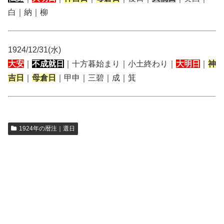
白｜納｜柳
1924/12/31(水)
大安
｜
不成就日
｜十方暮始まり｜小土終わり｜
大明日
｜
神
吉日
｜
母倉日
｜甲申｜三碧｜成｜箕
1924年の暦注｜選日