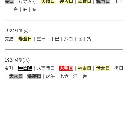
赤口
｜八専入り｜
天恩日
｜
神吉日
｜
母倉日
｜
滅門日
｜壬子
｜一白｜納｜奎
1924/4/8(火)
先勝｜
母倉日
｜重日｜丁巳｜六白｜除｜觜
1924/4/9(水)
友引｜
三隣亡
｜八専間日｜
大明日
｜
神吉日
｜
母倉日
｜復日
｜
天火日
｜
狼藉日
｜戊午｜七赤｜満｜参