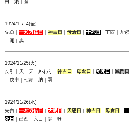
白｜納｜奎
1924/11/14(金)
先負｜
一粒万倍日
｜
神吉日
｜
母倉日
｜
十死日
｜丁酉｜九紫
｜開｜婁
1924/11/25(火)
友引｜天一天上終わり｜
神吉日
｜
母倉日
｜
受死日
｜
滅門日
｜戊申｜七赤｜納｜翼
1924/11/26(水)
先負｜
一粒万倍日
｜
大明日
｜
天恩日
｜
神吉日
｜
母倉日
｜
十
死日
｜己酉｜六白｜開｜軫