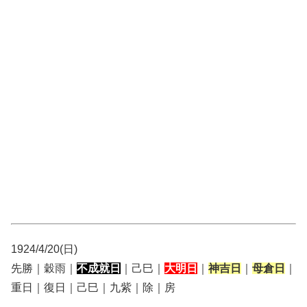
1924/4/20(日)
先勝｜穀雨｜
不成就日
｜己巳｜
大明日
｜
神吉日
｜
母倉日
｜
重日｜復日｜己巳｜九紫｜除｜房