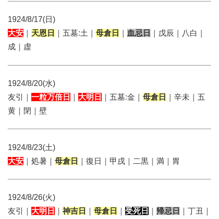
1924/8/17(日)
大安
｜
天恩日
｜五墓:土｜
母倉日
｜
血忌日
｜戊辰｜八白｜
成｜虚
1924/8/20(水)
友引｜
一粒万倍日
｜
大明日
｜五墓:金｜
母倉日
｜辛未｜五
黄｜閉｜壁
1924/8/23(土)
大安
｜処暑｜
母倉日
｜復日｜甲戌｜二黒｜満｜胃
1924/8/26(火)
友引｜
大明日
｜
神吉日
｜
母倉日
｜
受死日
｜
帰忌日
｜丁丑｜