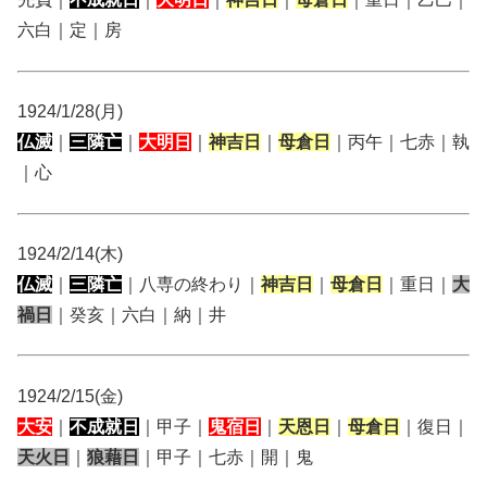
六白｜定｜房
1924/1/28(月)
仏滅
｜
三隣亡
｜
大明日
｜
神吉日
｜
母倉日
｜丙午｜七赤｜執
｜心
1924/2/14(木)
仏滅
｜
三隣亡
｜八専の終わり｜
神吉日
｜
母倉日
｜重日｜
大
禍日
｜癸亥｜六白｜納｜井
1924/2/15(金)
大安
｜
不成就日
｜甲子｜
鬼宿日
｜
天恩日
｜
母倉日
｜復日｜
天火日
｜
狼藉日
｜甲子｜七赤｜開｜鬼