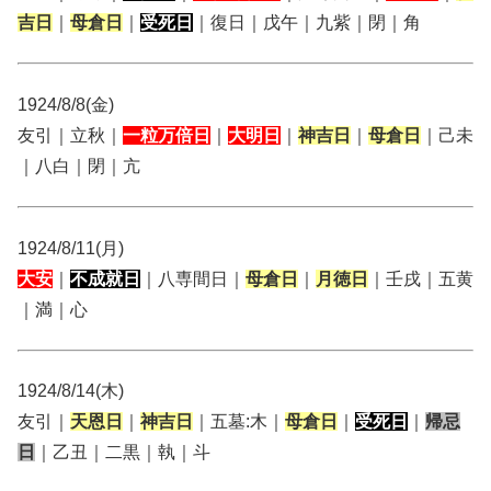
吉日
｜
母倉日
｜
受死日
｜復日｜戊午｜九紫｜閉｜角
1924/8/8(金)
友引｜立秋｜
一粒万倍日
｜
大明日
｜
神吉日
｜
母倉日
｜己未
｜八白｜閉｜亢
1924/8/11(月)
大安
｜
不成就日
｜八専間日｜
母倉日
｜
月徳日
｜壬戌｜五黄
｜満｜心
1924/8/14(木)
友引｜
天恩日
｜
神吉日
｜五墓:木｜
母倉日
｜
受死日
｜
帰忌
日
｜乙丑｜二黒｜執｜斗