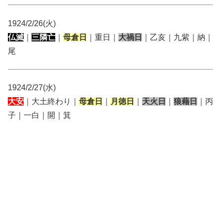
1924/2/26(火)
仏滅
｜
三隣亡
｜
母倉日
｜重日｜
大禍日
｜乙亥｜九紫｜納｜
尾
1924/2/27(水)
大安
｜大土終わり｜
母倉日
｜
月徳日
｜
天火日
｜
狼藉日
｜丙
子｜一白｜開｜箕