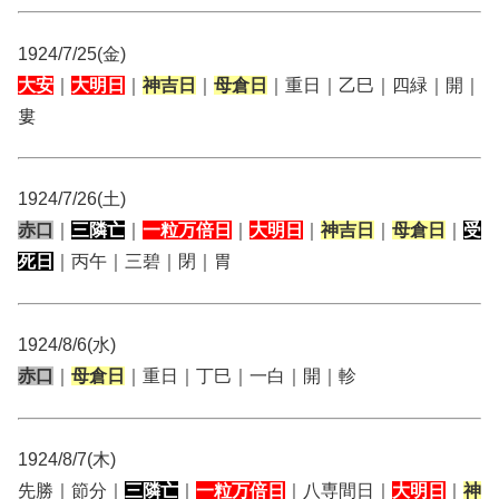
1924/7/25(金)
大安
｜
大明日
｜
神吉日
｜
母倉日
｜重日｜乙巳｜四緑｜開｜
婁
1924/7/26(土)
赤口
｜
三隣亡
｜
一粒万倍日
｜
大明日
｜
神吉日
｜
母倉日
｜
受
死日
｜丙午｜三碧｜閉｜胃
1924/8/6(水)
赤口
｜
母倉日
｜重日｜丁巳｜一白｜開｜軫
1924/8/7(木)
先勝｜節分｜
三隣亡
｜
一粒万倍日
｜八専間日｜
大明日
｜
神