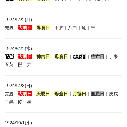
1924/9/22(月)
先勝｜
大明日
｜
母倉日
｜甲辰｜八白｜危｜畢
1924/9/25(木)
仏滅
｜
大明日
｜
神吉日
｜
母倉日
｜
受死日
｜
往亡日
｜丁未｜
五黄｜開｜井
1924/9/28(日)
先勝｜
大明日
｜
天恩日
｜
母倉日
｜
月徳日
｜
血忌日
｜庚戌｜
二黒｜除｜星
1924/10/1(水)