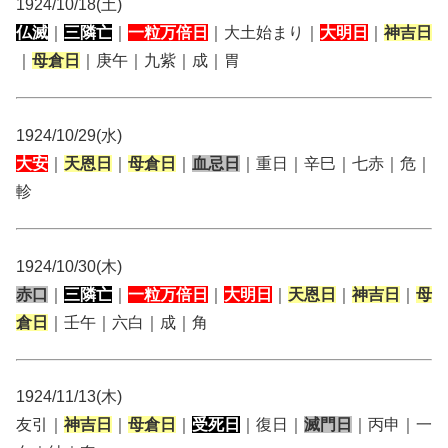
1924/10/18(土)
仏滅
｜
三隣亡
｜
一粒万倍日
｜大土始まり｜
大明日
｜
神吉日
｜
母倉日
｜庚午｜九紫｜成｜胃
1924/10/29(水)
大安
｜
天恩日
｜
母倉日
｜
血忌日
｜重日｜辛巳｜七赤｜危｜
軫
1924/10/30(木)
赤口
｜
三隣亡
｜
一粒万倍日
｜
大明日
｜
天恩日
｜
神吉日
｜
母
倉日
｜壬午｜六白｜成｜角
1924/11/13(木)
友引｜
神吉日
｜
母倉日
｜
受死日
｜復日｜
滅門日
｜丙申｜一