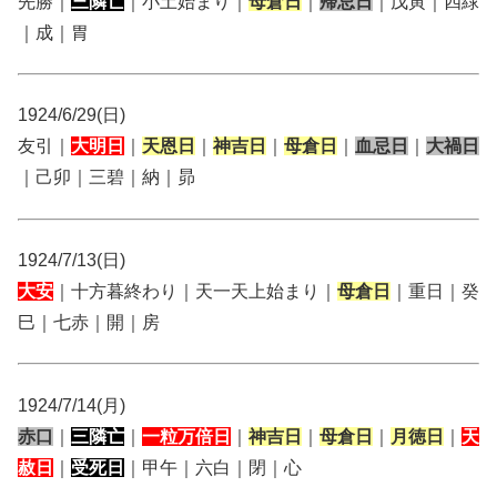
先勝｜
三隣亡
｜小土始まり｜
母倉日
｜
帰忌日
｜戊寅｜四緑
｜成｜胃
1924/6/29(日)
友引｜
大明日
｜
天恩日
｜
神吉日
｜
母倉日
｜
血忌日
｜
大禍日
｜己卯｜三碧｜納｜昴
1924/7/13(日)
大安
｜十方暮終わり｜天一天上始まり｜
母倉日
｜重日｜癸
巳｜七赤｜開｜房
1924/7/14(月)
赤口
｜
三隣亡
｜
一粒万倍日
｜
神吉日
｜
母倉日
｜
月徳日
｜
天
赦日
｜
受死日
｜甲午｜六白｜閉｜心