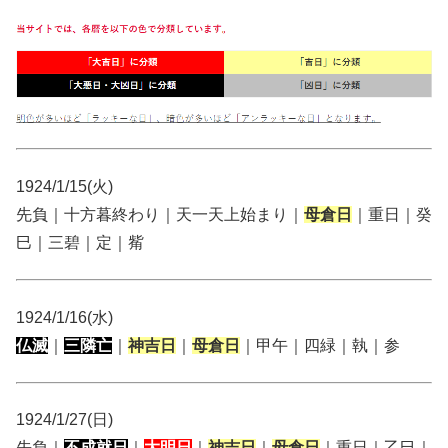
1924/1/15(火)
先負｜十方暮終わり｜天一天上始まり｜
母倉日
｜重日｜癸
巳｜三碧｜定｜觜
1924/1/16(水)
仏滅
｜
三隣亡
｜
神吉日
｜
母倉日
｜甲午｜四緑｜執｜参
1924/1/27(日)
先負｜
不成就日
｜
大明日
｜
神吉日
｜
母倉日
｜重日｜乙巳｜