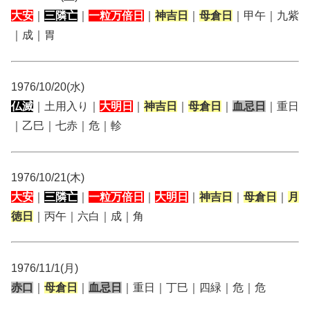
大安
｜
三隣亡
｜
一粒万倍日
｜
神吉日
｜
母倉日
｜甲午｜九紫
｜成｜胃
1976/10/20(水)
仏滅
｜土用入り｜
大明日
｜
神吉日
｜
母倉日
｜
血忌日
｜重日
｜乙巳｜七赤｜危｜軫
1976/10/21(木)
大安
｜
三隣亡
｜
一粒万倍日
｜
大明日
｜
神吉日
｜
母倉日
｜
月
徳日
｜丙午｜六白｜成｜角
1976/11/1(月)
赤口
｜
母倉日
｜
血忌日
｜重日｜丁巳｜四緑｜危｜危