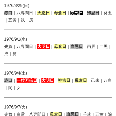
1976/8/29(日)
赤口
｜八専間日｜
天恩日
｜
母倉日
｜
受死日
｜
帰忌日
｜癸丑
｜五黄｜執｜房
1976/9/1(水)
先負｜八専間日｜
大明日
｜
母倉日
｜
血忌日
｜丙辰｜二黒｜
成｜箕
1976/9/4(土)
赤口
｜
一粒万倍日
｜
大明日
｜
神吉日
｜
母倉日
｜己未｜八白
｜閉｜女
1976/9/7(火)
先負｜白露｜八専間日｜
母倉日
｜
血忌日
｜壬戌｜五黄｜除