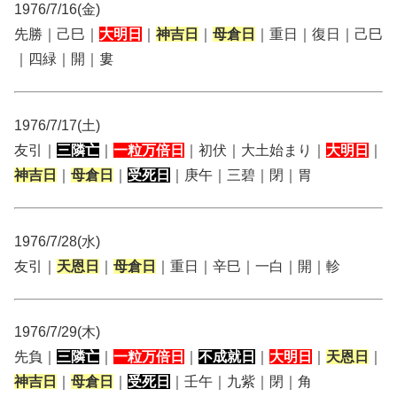
1976/7/16(金)
先勝｜己巳｜
大明日
｜
神吉日
｜
母倉日
｜重日｜復日｜己巳
｜四緑｜開｜婁
1976/7/17(土)
友引｜
三隣亡
｜
一粒万倍日
｜初伏｜大土始まり｜
大明日
｜
神吉日
｜
母倉日
｜
受死日
｜庚午｜三碧｜閉｜胃
1976/7/28(水)
友引｜
天恩日
｜
母倉日
｜重日｜辛巳｜一白｜開｜軫
1976/7/29(木)
先負｜
三隣亡
｜
一粒万倍日
｜
不成就日
｜
大明日
｜
天恩日
｜
神吉日
｜
母倉日
｜
受死日
｜壬午｜九紫｜閉｜角