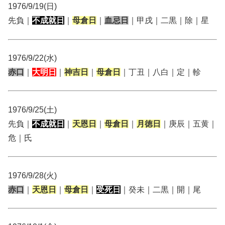
1976/9/19(日)
先負｜
不成就日
｜
母倉日
｜
血忌日
｜甲戌｜二黒｜除｜星
1976/9/22(水)
赤口
｜
大明日
｜
神吉日
｜
母倉日
｜丁丑｜八白｜定｜軫
1976/9/25(土)
先負｜
不成就日
｜
天恩日
｜
母倉日
｜
月徳日
｜庚辰｜五黄｜
危｜氏
1976/9/28(火)
赤口
｜
天恩日
｜
母倉日
｜
受死日
｜癸未｜二黒｜開｜尾