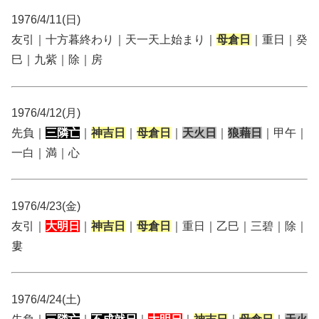
1976/4/11(日)
友引｜十方暮終わり｜天一天上始まり｜
母倉日
｜重日｜癸
巳｜九紫｜除｜房
1976/4/12(月)
先負｜
三隣亡
｜
神吉日
｜
母倉日
｜
天火日
｜
狼藉日
｜甲午｜
一白｜満｜心
1976/4/23(金)
友引｜
大明日
｜
神吉日
｜
母倉日
｜重日｜乙巳｜三碧｜除｜
婁
1976/4/24(土)