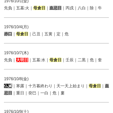
1976/10/1(金)
先負｜五墓:火｜
母倉日
｜
血忌日
｜丙戌｜八白｜除｜牛
1976/10/4(月)
赤口
｜
母倉日
｜己丑｜五黄｜定｜危
1976/10/7(木)
先負｜
大明日
｜五墓:水｜
母倉日
｜壬辰｜二黒｜危｜奎
1976/10/8(金)
仏滅
｜寒露｜十方暮終わり｜天一天上始まり｜
母倉日
｜
血
忌日
｜重日｜癸巳｜一白｜危｜婁
1976/10/9(土)