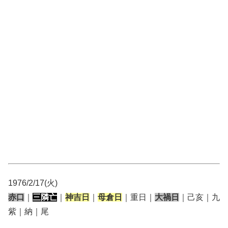
1976/2/17(火)
赤口
｜
三隣亡
｜
神吉日
｜
母倉日
｜重日｜
大禍日
｜己亥｜九
紫｜納｜尾