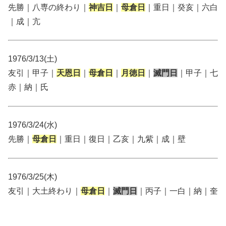
先勝｜八専の終わり｜
神吉日
｜
母倉日
｜重日｜癸亥｜六白
｜成｜亢
1976/3/13(土)
友引｜甲子｜
天恩日
｜
母倉日
｜
月徳日
｜
滅門日
｜甲子｜七
赤｜納｜氏
1976/3/24(水)
先勝｜
母倉日
｜重日｜復日｜乙亥｜九紫｜成｜壁
1976/3/25(木)
友引｜大土終わり｜
母倉日
｜
滅門日
｜丙子｜一白｜納｜奎