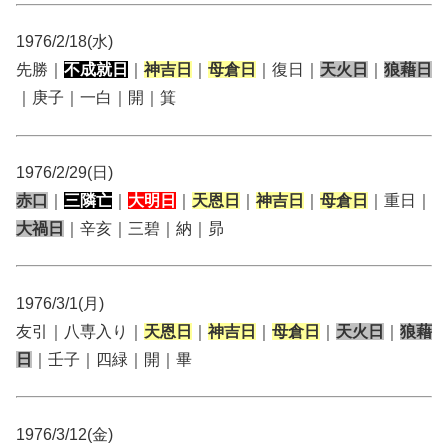
1976/2/18(水)
先勝｜
不成就日
｜
神吉日
｜
母倉日
｜復日｜
天火日
｜
狼藉日
｜庚子｜一白｜開｜箕
1976/2/29(日)
赤口
｜
三隣亡
｜
大明日
｜
天恩日
｜
神吉日
｜
母倉日
｜重日｜
大禍日
｜辛亥｜三碧｜納｜昴
1976/3/1(月)
友引｜八専入り｜
天恩日
｜
神吉日
｜
母倉日
｜
天火日
｜
狼藉
日
｜壬子｜四緑｜開｜畢
1976/3/12(金)