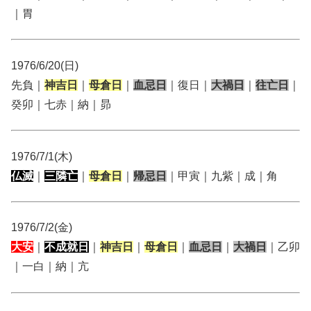
｜胃
1976/6/20(日)
先負｜
神吉日
｜
母倉日
｜
血忌日
｜復日｜
大禍日
｜
往亡日
｜
癸卯｜七赤｜納｜昴
1976/7/1(木)
仏滅
｜
三隣亡
｜
母倉日
｜
帰忌日
｜甲寅｜九紫｜成｜角
1976/7/2(金)
大安
｜
不成就日
｜
神吉日
｜
母倉日
｜
血忌日
｜
大禍日
｜乙卯
｜一白｜納｜亢