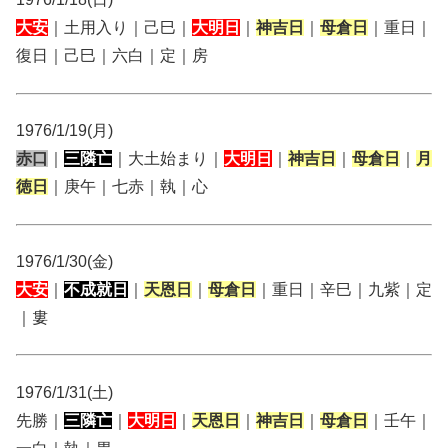
大安
｜土用入り｜己巳｜
大明日
｜
神吉日
｜
母倉日
｜重日｜
復日｜己巳｜六白｜定｜房
1976/1/19(月)
赤口
｜
三隣亡
｜大土始まり｜
大明日
｜
神吉日
｜
母倉日
｜
月
徳日
｜庚午｜七赤｜執｜心
1976/1/30(金)
大安
｜
不成就日
｜
天恩日
｜
母倉日
｜重日｜辛巳｜九紫｜定
｜婁
1976/1/31(土)
先勝｜
三隣亡
｜
大明日
｜
天恩日
｜
神吉日
｜
母倉日
｜壬午｜