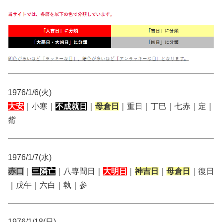
1976/1/6(火)
大安
｜小寒｜
不成就日
｜
母倉日
｜重日｜丁巳｜七赤｜定｜
觜
1976/1/7(水)
赤口
｜
三隣亡
｜八専間日｜
大明日
｜
神吉日
｜
母倉日
｜復日
｜戊午｜六白｜執｜参
1976/1/18(日)