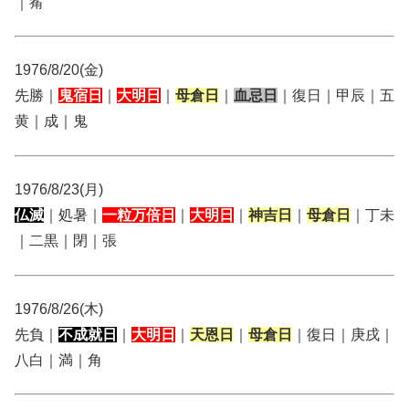
｜觜
1976/8/20(金)
先勝｜
鬼宿日
｜
大明日
｜
母倉日
｜
血忌日
｜復日｜甲辰｜五
黄｜成｜鬼
1976/8/23(月)
仏滅
｜処暑｜
一粒万倍日
｜
大明日
｜
神吉日
｜
母倉日
｜丁未
｜二黒｜閉｜張
1976/8/26(木)
先負｜
不成就日
｜
大明日
｜
天恩日
｜
母倉日
｜復日｜庚戌｜
八白｜満｜角