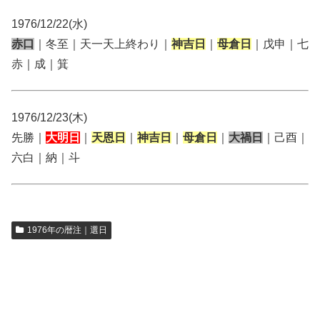
1976/12/22(水)
赤口
｜冬至｜天一天上終わり｜
神吉日
｜
母倉日
｜戊申｜七
赤｜成｜箕
1976/12/23(木)
先勝｜
大明日
｜
天恩日
｜
神吉日
｜
母倉日
｜
大禍日
｜己酉｜
六白｜納｜斗
1976年の暦注｜選日