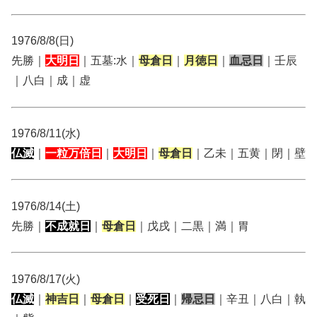
1976/8/8(日)
先勝｜
大明日
｜五墓:水｜
母倉日
｜
月徳日
｜
血忌日
｜壬辰
｜八白｜成｜虚
1976/8/11(水)
仏滅
｜
一粒万倍日
｜
大明日
｜
母倉日
｜乙未｜五黄｜閉｜壁
1976/8/14(土)
先勝｜
不成就日
｜
母倉日
｜戊戌｜二黒｜満｜胃
1976/8/17(火)
仏滅
｜
神吉日
｜
母倉日
｜
受死日
｜
帰忌日
｜辛丑｜八白｜執