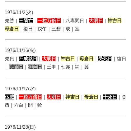
1976/11/2(火)
先勝｜
三隣亡
｜
一粒万倍日
｜八専間日｜
大明日
｜
神吉日
｜
母倉日
｜復日｜戊午｜三碧｜成｜室
1976/11/16(火)
先負｜
不成就日
｜
大明日
｜
神吉日
｜
母倉日
｜
受死日
｜復日
｜
滅門日
｜
往亡日
｜壬申｜七赤｜納｜翼
1976/11/17(水)
仏滅
｜
一粒万倍日
｜
大明日
｜
神吉日
｜
母倉日
｜
十死日
｜癸
酉｜六白｜開｜軫
1976/11/28(日)