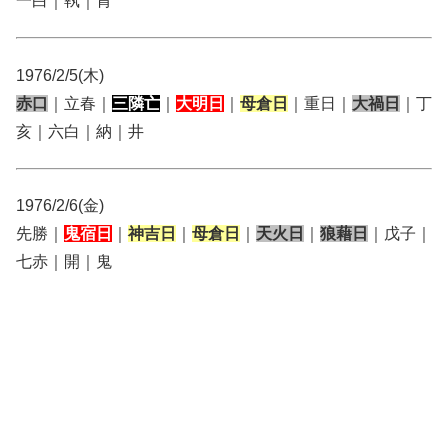
一白｜執｜胃
1976/2/5(木)
赤口
｜立春｜
三隣亡
｜
大明日
｜
母倉日
｜重日｜
大禍日
｜丁
亥｜六白｜納｜井
1976/2/6(金)
先勝｜
鬼宿日
｜
神吉日
｜
母倉日
｜
天火日
｜
狼藉日
｜戊子｜
七赤｜開｜鬼