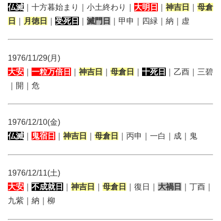
仏滅
｜十方暮始まり｜小土終わり｜
大明日
｜
神吉日
｜
母倉
日
｜
月徳日
｜
受死日
｜
滅門日
｜甲申｜四緑｜納｜虚
1976/11/29(月)
大安
｜
一粒万倍日
｜
神吉日
｜
母倉日
｜
十死日
｜乙酉｜三碧
｜開｜危
1976/12/10(金)
仏滅
｜
鬼宿日
｜
神吉日
｜
母倉日
｜丙申｜一白｜成｜鬼
1976/12/11(土)
大安
｜
不成就日
｜
神吉日
｜
母倉日
｜復日｜
大禍日
｜丁酉｜
九紫｜納｜柳