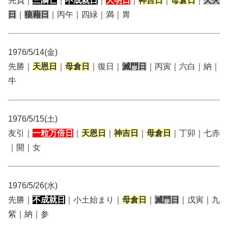
先負｜
三隣亡
｜
不成就日
｜
大明日
｜
神吉日
｜
母倉日
｜
天火
日
｜
狼藉日
｜丙午｜四緑｜満｜胃
1976/5/14(金)
先勝｜
天恩日
｜
母倉日
｜復日｜
滅門日
｜丙寅｜六白｜納｜
牛
1976/5/15(土)
友引｜
一粒万倍日
｜
天恩日
｜
神吉日
｜
母倉日
｜丁卯｜七赤
｜開｜女
1976/5/26(水)
先勝｜
不成就日
｜小土始まり｜
母倉日
｜
滅門日
｜戊寅｜九
紫｜納｜参