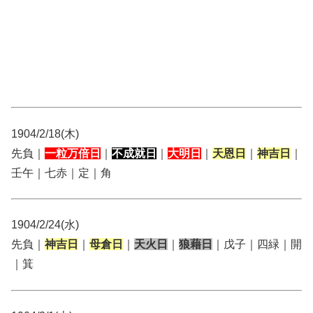
1904/2/18(木)
先負｜
一粒万倍日
｜
不成就日
｜
大明日
｜
天恩日
｜
神吉日
｜
壬午｜七赤｜定｜角
1904/2/24(水)
先負｜
神吉日
｜
母倉日
｜
天火日
｜
狼藉日
｜戊子｜四緑｜開
｜箕