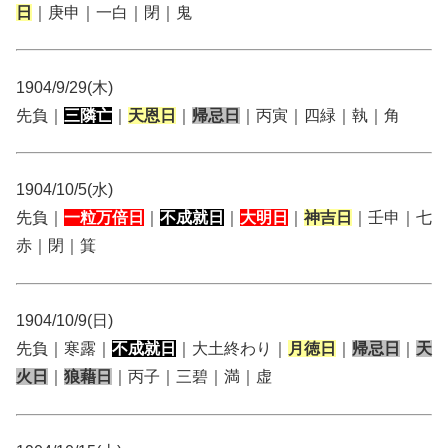
日
｜庚申｜一白｜閉｜鬼
1904/9/29(木)
先負｜
三隣亡
｜
天恩日
｜
帰忌日
｜丙寅｜四緑｜執｜角
1904/10/5(水)
先負｜
一粒万倍日
｜
不成就日
｜
大明日
｜
神吉日
｜壬申｜七
赤｜閉｜箕
1904/10/9(日)
先負｜寒露｜
不成就日
｜大土終わり｜
月徳日
｜
帰忌日
｜
天
火日
｜
狼藉日
｜丙子｜三碧｜満｜虚