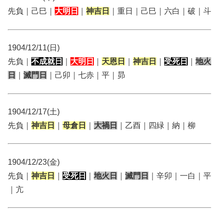
先負｜己巳｜
大明日
｜
神吉日
｜重日｜己巳｜六白｜破｜斗
1904/12/11(日)
先負｜
不成就日
｜
大明日
｜
天恩日
｜
神吉日
｜
受死日
｜
地火
日
｜
滅門日
｜己卯｜七赤｜平｜昴
1904/12/17(土)
先負｜
神吉日
｜
母倉日
｜
大禍日
｜乙酉｜四緑｜納｜柳
1904/12/23(金)
先負｜
神吉日
｜
受死日
｜
地火日
｜
滅門日
｜辛卯｜一白｜平
｜亢