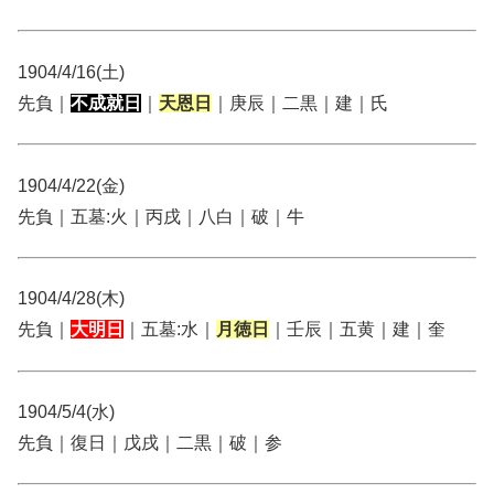
1904/4/16(土)
先負｜
不成就日
｜
天恩日
｜庚辰｜二黒｜建｜氏
1904/4/22(金)
先負｜五墓:火｜丙戌｜八白｜破｜牛
1904/4/28(木)
先負｜
大明日
｜五墓:水｜
月徳日
｜壬辰｜五黄｜建｜奎
1904/5/4(水)
先負｜復日｜戊戌｜二黒｜破｜参