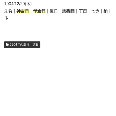
1904/12/29(木)
先負｜
神吉日
｜
母倉日
｜復日｜
大禍日
｜丁酉｜七赤｜納｜
斗
1904年の暦注｜選日