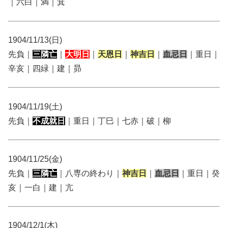
｜六白｜満｜箕
1904/11/13(日)
先負｜
三隣亡
｜
大明日
｜
天恩日
｜
神吉日
｜
血忌日
｜重日｜
辛亥｜四緑｜建｜昴
1904/11/19(土)
先負｜
不成就日
｜重日｜丁巳｜七赤｜破｜柳
1904/11/25(金)
先負｜
三隣亡
｜八専の終わり｜
神吉日
｜
血忌日
｜重日｜癸
亥｜一白｜建｜亢
1904/12/1(木)