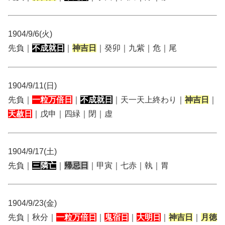
1904/9/6(火)
先負｜
不成就日
｜
神吉日
｜癸卯｜九紫｜危｜尾
1904/9/11(日)
先負｜
一粒万倍日
｜
不成就日
｜天一天上終わり｜
神吉日
｜
天赦日
｜戊申｜四緑｜閉｜虚
1904/9/17(土)
先負｜
三隣亡
｜
帰忌日
｜甲寅｜七赤｜執｜胃
1904/9/23(金)
先負｜秋分｜
一粒万倍日
｜
鬼宿日
｜
大明日
｜
神吉日
｜
月徳