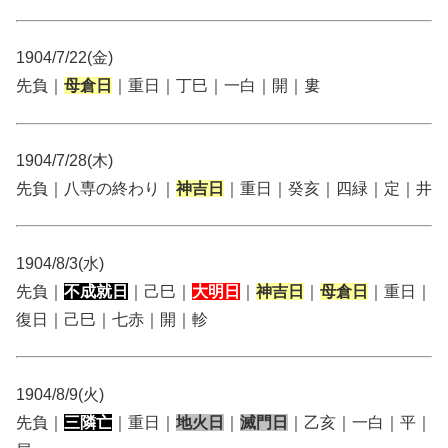
1904/7/22(金)
先負｜
母倉日
｜重日｜丁巳｜一白｜開｜婁
1904/7/28(木)
先負｜八専の終わり｜
神吉日
｜重日｜癸亥｜四緑｜定｜井
1904/8/3(水)
先負｜
不成就日
｜己巳｜
大明日
｜
神吉日
｜
母倉日
｜重日｜
復日｜己巳｜七赤｜開｜軫
1904/8/9(火)
先負｜
三隣亡
｜重日｜
地火日
｜
滅門日
｜乙亥｜一白｜平｜