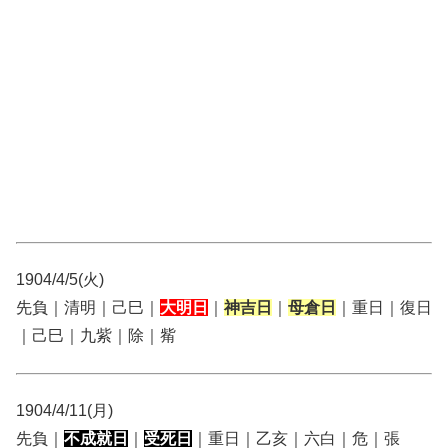
1904/4/5(火)
先負｜清明｜己巳｜
大明日
｜
神吉日
｜
母倉日
｜重日｜復日
｜己巳｜九紫｜除｜觜
1904/4/11(月)
先負｜
不成就日
｜
受死日
｜重日｜乙亥｜六白｜危｜張