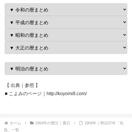
【 出典｜参照 】
■ こよみのページ｜http://koyomi8.com/
ホーム
1904年の暦注｜選日
1904年｜明治37年「先
負」一覧