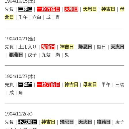
1904/10/15(土)
先負｜
三隣亡
｜
一粒万倍日
｜
大明日
｜
天恩日
｜
神吉日
｜
母
倉日
｜壬午｜六白｜成｜胃
1904/10/21(金)
先負｜土用入り｜
鬼宿日
｜
神吉日
｜
帰忌日
｜復日｜
天火日
｜
狼藉日
｜戊子｜九紫｜満｜鬼
1904/10/27(木)
先負｜
三隣亡
｜
一粒万倍日
｜
神吉日
｜
母倉日
｜甲午｜三碧
｜成｜角
1904/11/2(水)
先負｜
不成就日
｜
神吉日
｜
帰忌日
｜
天火日
｜
狼藉日
｜庚子