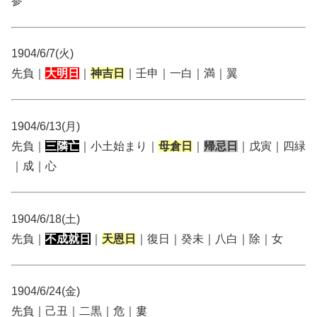
参
1904/6/7(火)
先負｜
大明日
｜
神吉日
｜壬申｜一白｜満｜翼
1904/6/13(月)
先負｜
三隣亡
｜小土始まり｜
母倉日
｜
帰忌日
｜戊寅｜四緑
｜成｜心
1904/6/18(土)
先負｜
不成就日
｜
天恩日
｜復日｜癸未｜八白｜除｜女
1904/6/24(金)
先負｜己丑｜二黒｜危｜婁