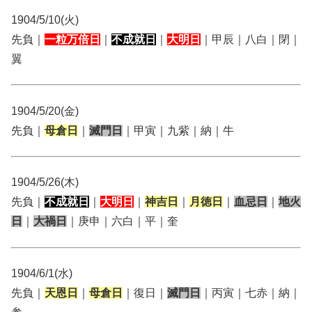
1904/5/10(火)
先負｜
一粒万倍日
｜
不成就日
｜
大明日
｜甲辰｜八白｜閉｜
翼
1904/5/20(金)
先負｜
母倉日
｜
滅門日
｜甲寅｜九紫｜納｜牛
1904/5/26(木)
先負｜
不成就日
｜
大明日
｜
神吉日
｜
月徳日
｜
血忌日
｜
地火
日
｜
大禍日
｜庚申｜六白｜平｜奎
1904/6/1(水)
先負｜
天恩日
｜
母倉日
｜復日｜
滅門日
｜丙寅｜七赤｜納｜