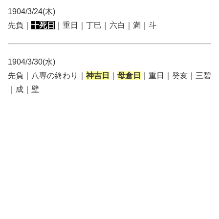
1904/3/24(木)
先負｜
十死日
｜重日｜丁巳｜六白｜満｜斗
1904/3/30(水)
先負｜八専の終わり｜
神吉日
｜
母倉日
｜重日｜癸亥｜三碧
｜成｜壁