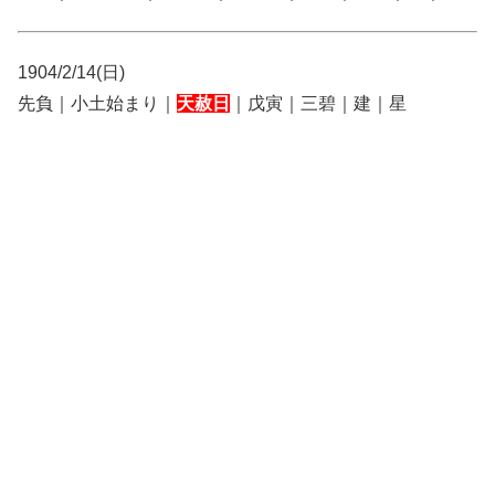
1904/2/14(日)
先負｜小土始まり｜
天赦日
｜戊寅｜三碧｜建｜星