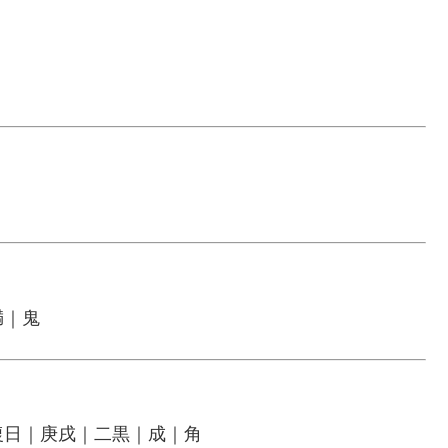
満｜鬼
復日｜庚戌｜二黒｜成｜角