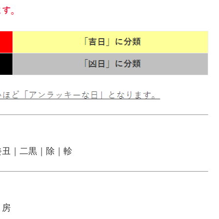
癸丑｜二黒｜除｜軫
｜房