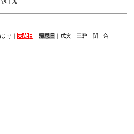
｜執｜鬼
始まり｜
天赦日
｜
帰忌日
｜戊寅｜三碧｜閉｜角