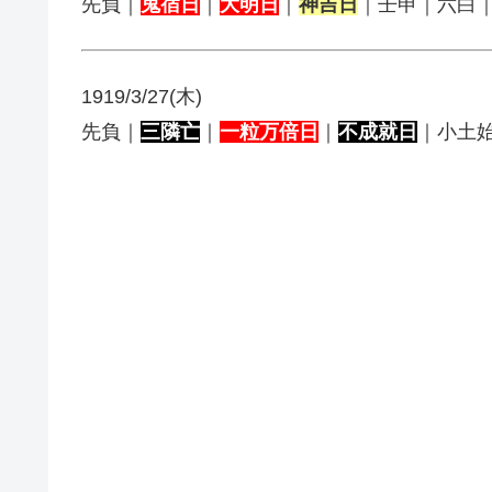
先負｜
鬼宿日
｜
大明日
｜
神吉日
｜壬申｜六白
1919/3/27(木)
先負｜
三隣亡
｜
一粒万倍日
｜
不成就日
｜小土