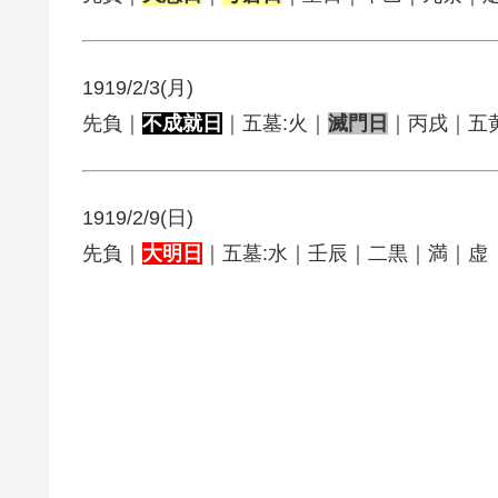
1919/2/3(月)
先負｜
不成就日
｜五墓:火｜
滅門日
｜丙戌｜五
1919/2/9(日)
先負｜
大明日
｜五墓:水｜壬辰｜二黒｜満｜虚