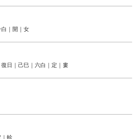
一白｜開｜女
｜復日｜己巳｜六白｜定｜婁
定｜軫