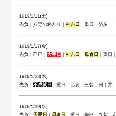
1919/1/11(土)
先負｜八専の終わり｜
神吉日
｜重日｜癸亥｜
1919/1/17(金)
先負｜己巳｜
大明日
｜
神吉日
｜
母倉日
｜重日
1919/1/23(木)
先負｜
不成就日
｜重日｜乙亥｜三碧｜開｜井
1919/1/29(水)
先負｜
天恩日
｜
母倉日
｜重日｜辛巳｜九紫｜