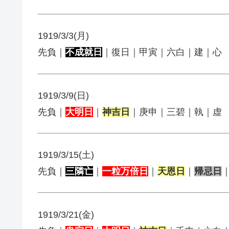
1919/3/3(月)
先負｜
不成就日
｜復日｜甲寅｜六白｜建｜心
1919/3/9(日)
先負｜
大明日
｜
神吉日
｜庚申｜三碧｜執｜虚
1919/3/15(土)
先負｜
三隣亡
｜
一粒万倍日
｜
天恩日
｜
帰忌日
1919/3/21(金)