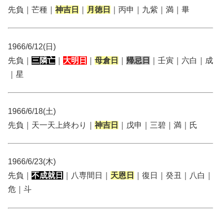
先負｜芒種｜
神吉日
｜
月徳日
｜丙申｜九紫｜満｜畢
1966/6/12(日)
先負｜
三隣亡
｜
大明日
｜
母倉日
｜
帰忌日
｜壬寅｜六白｜成
｜星
1966/6/18(土)
先負｜天一天上終わり｜
神吉日
｜戊申｜三碧｜満｜氏
1966/6/23(木)
先負｜
不成就日
｜八専間日｜
天恩日
｜復日｜癸丑｜八白｜
危｜斗