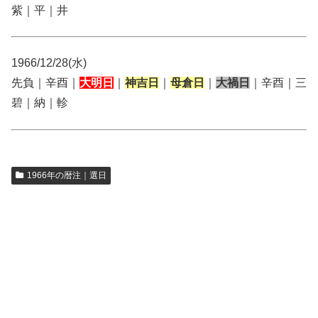
紫｜平｜井
1966/12/28(水)
先負｜辛酉｜
大明日
｜
神吉日
｜
母倉日
｜
大禍日
｜辛酉｜三
碧｜納｜軫
1966年の暦注｜選日