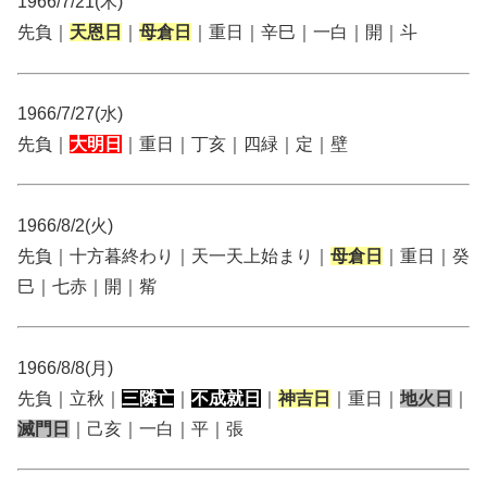
1966/7/21(木)
先負｜
天恩日
｜
母倉日
｜重日｜辛巳｜一白｜開｜斗
1966/7/27(水)
先負｜
大明日
｜重日｜丁亥｜四緑｜定｜壁
1966/8/2(火)
先負｜十方暮終わり｜天一天上始まり｜
母倉日
｜重日｜癸
巳｜七赤｜開｜觜
1966/8/8(月)
先負｜立秋｜
三隣亡
｜
不成就日
｜
神吉日
｜重日｜
地火日
｜
滅門日
｜己亥｜一白｜平｜張