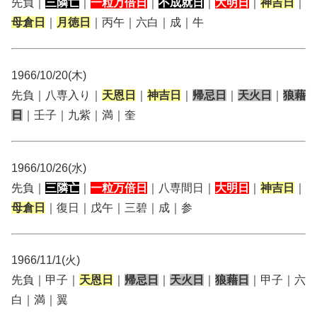
先負｜
三隣亡
｜
一粒万倍日
｜
不成就日
｜
大明日
｜
神吉日
｜
母倉日
｜
月徳日
｜丙午｜六白｜成｜牛
1966/10/20(木)
先負｜八専入り｜
天恩日
｜
神吉日
｜
帰忌日
｜
天火日
｜
狼藉
日
｜壬子｜九紫｜満｜奎
1966/10/26(水)
先負｜
三隣亡
｜
一粒万倍日
｜八専間日｜
大明日
｜
神吉日
｜
母倉日
｜復日｜戊午｜三碧｜成｜参
1966/11/1(火)
先負｜甲子｜
天恩日
｜
帰忌日
｜
天火日
｜
狼藉日
｜甲子｜六
白｜満｜翼