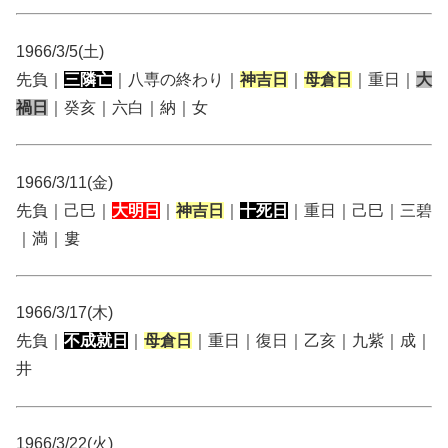
1966/3/5(土)
先負｜
三隣亡
｜八専の終わり｜
神吉日
｜
母倉日
｜重日｜
大
禍日
｜癸亥｜六白｜納｜女
1966/3/11(金)
先負｜己巳｜
大明日
｜
神吉日
｜
十死日
｜重日｜己巳｜三碧
｜満｜婁
1966/3/17(木)
先負｜
不成就日
｜
母倉日
｜重日｜復日｜乙亥｜九紫｜成｜
井
1966/3/22(火)