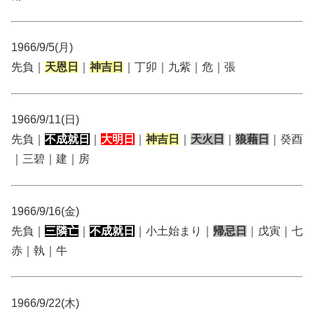
1966/9/5(月)
先負｜
天恩日
｜
神吉日
｜丁卯｜九紫｜危｜張
1966/9/11(日)
先負｜
不成就日
｜
大明日
｜
神吉日
｜
天火日
｜
狼藉日
｜癸酉
｜三碧｜建｜房
1966/9/16(金)
先負｜
三隣亡
｜
不成就日
｜小土始まり｜
帰忌日
｜戊寅｜七
赤｜執｜牛
1966/9/22(木)