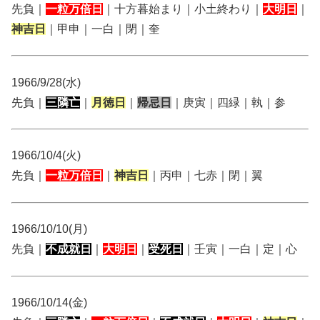
先負｜
一粒万倍日
｜十方暮始まり｜小土終わり｜
大明日
｜
神吉日
｜甲申｜一白｜閉｜奎
1966/9/28(水)
先負｜
三隣亡
｜
月徳日
｜
帰忌日
｜庚寅｜四緑｜執｜参
1966/10/4(火)
先負｜
一粒万倍日
｜
神吉日
｜丙申｜七赤｜閉｜翼
1966/10/10(月)
先負｜
不成就日
｜
大明日
｜
受死日
｜壬寅｜一白｜定｜心
1966/10/14(金)