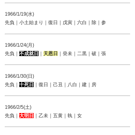
1966/1/19(水)
先負｜小土始まり｜復日｜戊寅｜六白｜除｜参
1966/1/24(月)
先負｜
不成就日
｜
天恩日
｜癸未｜二黒｜破｜張
1966/1/30(日)
先負｜
十死日
｜復日｜己丑｜八白｜建｜房
1966/2/5(土)
先負｜
大明日
｜乙未｜五黄｜執｜女