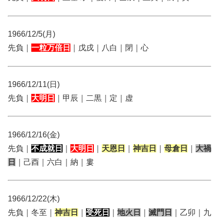
1966/12/5(月)
先負｜
一粒万倍日
｜戊戌｜八白｜閉｜心
1966/12/11(日)
先負｜
大明日
｜甲辰｜二黒｜定｜虚
1966/12/16(金)
先負｜
不成就日
｜
大明日
｜
天恩日
｜
神吉日
｜
母倉日
｜
大禍
日
｜己酉｜六白｜納｜婁
1966/12/22(木)
先負｜冬至｜
神吉日
｜
受死日
｜
地火日
｜
滅門日
｜乙卯｜九