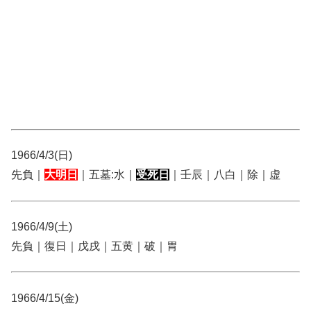
1966/4/3(日)
先負｜
大明日
｜五墓:水｜
受死日
｜壬辰｜八白｜除｜虚
1966/4/9(土)
先負｜復日｜戊戌｜五黄｜破｜胃
1966/4/15(金)