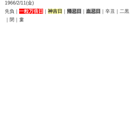
1966/2/11(金)
先負｜
一粒万倍日
｜
神吉日
｜
帰忌日
｜
血忌日
｜辛丑｜二黒
｜閉｜婁