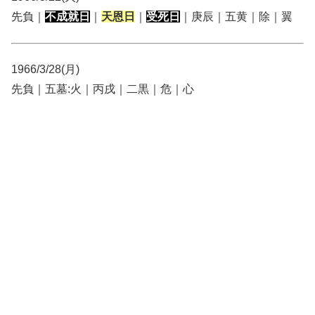
先負｜
不成就日
｜
天恩日
｜
受死日
｜庚辰｜五黄｜除｜翼
1966/3/28(月)
先負｜五墓:火｜丙戌｜二黒｜危｜心