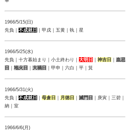
畢
1966/5/15(日)
先負｜
不成就日
｜甲戌｜五黄｜執｜星
1966/5/25(水)
先負｜十方暮始まり｜小土終わり｜
大明日
｜
神吉日
｜
血忌
日
｜
地火日
｜
大禍日
｜甲申｜六白｜平｜箕
1966/5/31(火)
先負｜
不成就日
｜
母倉日
｜
月徳日
｜
滅門日
｜庚寅｜三碧｜
納｜室
1966/6/6(月)