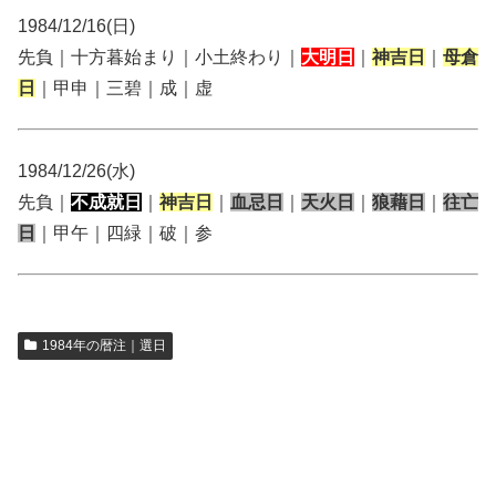
1984/12/16(日)
先負｜十方暮始まり｜小土終わり｜
大明日
｜
神吉日
｜
母倉
日
｜甲申｜三碧｜成｜虚
1984/12/26(水)
先負｜
不成就日
｜
神吉日
｜
血忌日
｜
天火日
｜
狼藉日
｜
往亡
日
｜甲午｜四緑｜破｜参
1984年の暦注｜選日