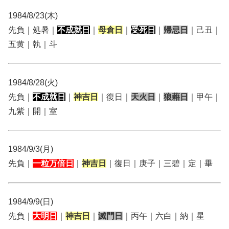
1984/8/23(木)
先負｜処暑｜
不成就日
｜
母倉日
｜
受死日
｜
帰忌日
｜己丑｜
五黄｜執｜斗
1984/8/28(火)
先負｜
不成就日
｜
神吉日
｜復日｜
天火日
｜
狼藉日
｜甲午｜
九紫｜開｜室
1984/9/3(月)
先負｜
一粒万倍日
｜
神吉日
｜復日｜庚子｜三碧｜定｜畢
1984/9/9(日)
先負｜
大明日
｜
神吉日
｜
滅門日
｜丙午｜六白｜納｜星