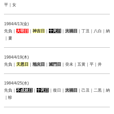
平｜女
1984/4/13(金)
先負｜
大明日
｜
神吉日
｜
十死日
｜
大禍日
｜丁丑｜八白｜納
｜婁
1984/4/19(木)
先負｜
天恩日
｜
地火日
｜
滅門日
｜癸未｜五黄｜平｜井
1984/4/25(水)
先負｜
不成就日
｜
十死日
｜復日｜
大禍日
｜己丑｜二黒｜納
｜軫