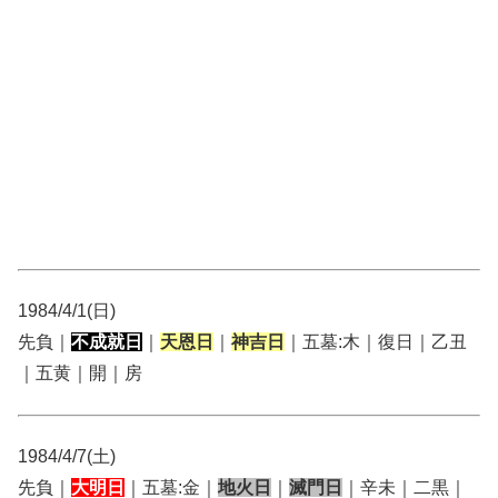
1984/4/1(日)
先負｜
不成就日
｜
天恩日
｜
神吉日
｜五墓:木｜復日｜乙丑
｜五黄｜開｜房
1984/4/7(土)
先負｜
大明日
｜五墓:金｜
地火日
｜
滅門日
｜辛未｜二黒｜