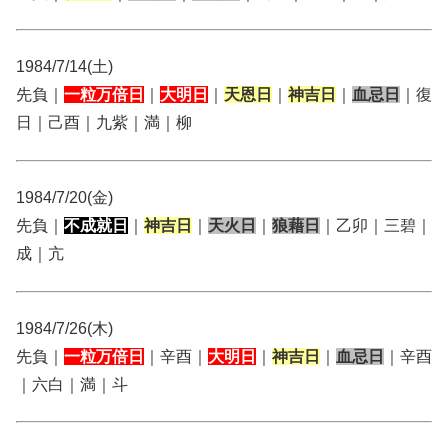
1984/7/14(土)
先負｜
一粒万倍日
｜
大明日
｜
天恩日
｜
神吉日
｜
血忌日
｜復
日｜己酉｜九紫｜満｜柳
1984/7/20(金)
先負｜
不成就日
｜
神吉日
｜
天火日
｜
狼藉日
｜乙卯｜三碧｜
成｜亢
1984/7/26(木)
先負｜
一粒万倍日
｜辛酉｜
大明日
｜
神吉日
｜
血忌日
｜辛酉
｜六白｜満｜斗