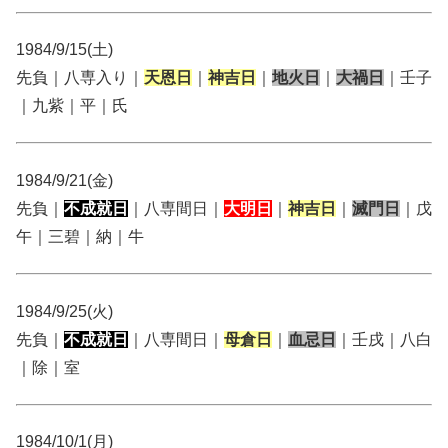
1984/9/15(土)
先負｜八専入り｜
天恩日
｜
神吉日
｜
地火日
｜
大禍日
｜壬子
｜九紫｜平｜氏
1984/9/21(金)
先負｜
不成就日
｜八専間日｜
大明日
｜
神吉日
｜
滅門日
｜戊
午｜三碧｜納｜牛
1984/9/25(火)
先負｜
不成就日
｜八専間日｜
母倉日
｜
血忌日
｜壬戌｜八白
｜除｜室
1984/10/1(月)