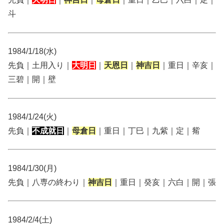
斗
1984/1/18(水)
先負｜土用入り｜
大明日
｜
天恩日
｜
神吉日
｜重日｜辛亥｜
三碧｜開｜壁
1984/1/24(火)
先負｜
不成就日
｜
母倉日
｜重日｜丁巳｜九紫｜定｜觜
1984/1/30(月)
先負｜八専の終わり｜
神吉日
｜重日｜癸亥｜六白｜開｜張
1984/2/4(土)