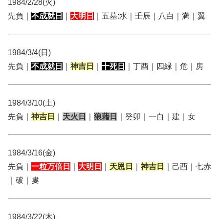
1984/2/28(火)
先負｜
不成就日
｜
大明日
｜五墓:水｜壬辰｜八白｜満｜翼
1984/3/4(日)
先負｜
不成就日
｜
神吉日
｜
十死日
｜丁酉｜四緑｜危｜房
1984/3/10(土)
先負｜
神吉日
｜
天火日
｜
狼藉日
｜癸卯｜一白｜建｜女
1984/3/16(金)
先負｜
一粒万倍日
｜
大明日
｜
天恩日
｜
神吉日
｜己酉｜七赤
｜破｜婁
1984/3/22(木)