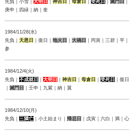
先負｜小雪｜
大明日
｜
神吉日
｜
母倉日
｜
受死日
｜
滅門日
｜
庚申｜四緑｜納｜奎
1984/11/28(水)
先負｜
天恩日
｜復日｜
地火日
｜
大禍日
｜丙寅｜三碧｜平｜
参
1984/12/4(火)
先負｜
不成就日
｜
大明日
｜
神吉日
｜
母倉日
｜
受死日
｜復日
｜
滅門日
｜壬申｜九紫｜納｜翼
1984/12/10(月)
先負｜
三隣亡
｜小土始まり｜
帰忌日
｜戊寅｜六白｜満｜心