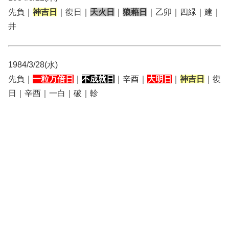
先負｜
神吉日
｜復日｜
天火日
｜
狼藉日
｜乙卯｜四緑｜建｜
井
1984/3/28(水)
先負｜
一粒万倍日
｜
不成就日
｜辛酉｜
大明日
｜
神吉日
｜復
日｜辛酉｜一白｜破｜軫