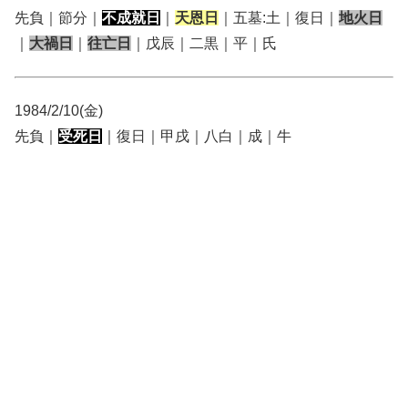
先負｜節分｜
不成就日
｜
天恩日
｜五墓:土｜復日｜
地火日
｜
大禍日
｜
往亡日
｜戊辰｜二黒｜平｜氏
1984/2/10(金)
先負｜
受死日
｜復日｜甲戌｜八白｜成｜牛