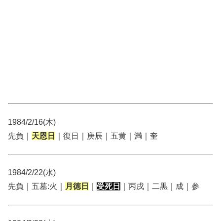
1984/2/16(木)
先負｜
天恩日
｜復日｜庚辰｜五黄｜満｜奎
1984/2/22(水)
先負｜五墓:火｜
月徳日
｜
受死日
｜丙戌｜二黒｜成｜参