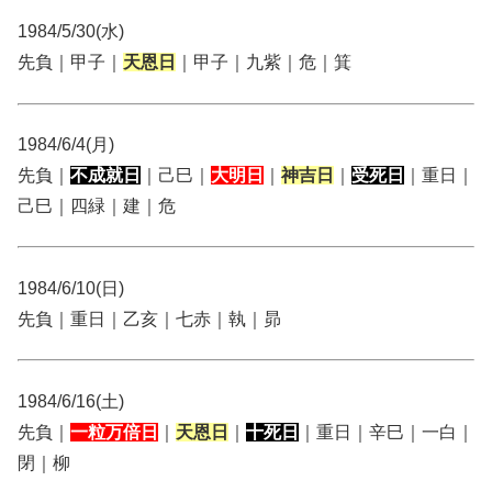
1984/5/30(水)
先負｜甲子｜
天恩日
｜甲子｜九紫｜危｜箕
1984/6/4(月)
先負｜
不成就日
｜己巳｜
大明日
｜
神吉日
｜
受死日
｜重日｜
己巳｜四緑｜建｜危
1984/6/10(日)
先負｜重日｜乙亥｜七赤｜執｜昴
1984/6/16(土)
先負｜
一粒万倍日
｜
天恩日
｜
十死日
｜重日｜辛巳｜一白｜
閉｜柳