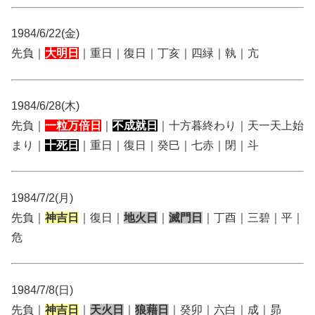
1984/6/22(金)
先負｜
大明日
｜重日｜復日｜丁亥｜四緑｜執｜亢
1984/6/28(木)
先負｜
一粒万倍日
｜
不成就日
｜十方暮終わり｜天一天上始
まり｜
十死日
｜重日｜復日｜癸巳｜七赤｜閉｜斗
1984/7/2(月)
先負｜
神吉日
｜復日｜
地火日
｜
滅門日
｜丁酉｜三碧｜平｜
危
1984/7/8(日)
先負｜
神吉日
｜
天火日
｜
狼藉日
｜癸卯｜六白｜成｜昴