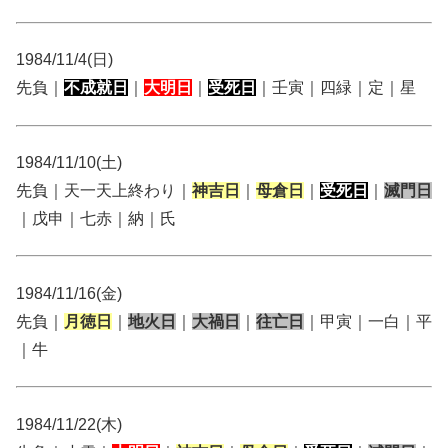
1984/11/4(日)
先負｜
不成就日
｜
大明日
｜
受死日
｜壬寅｜四緑｜定｜星
1984/11/10(土)
先負｜天一天上終わり｜
神吉日
｜
母倉日
｜
受死日
｜
滅門日
｜戊申｜七赤｜納｜氏
1984/11/16(金)
先負｜
月徳日
｜
地火日
｜
大禍日
｜
往亡日
｜甲寅｜一白｜平
｜牛
1984/11/22(木)