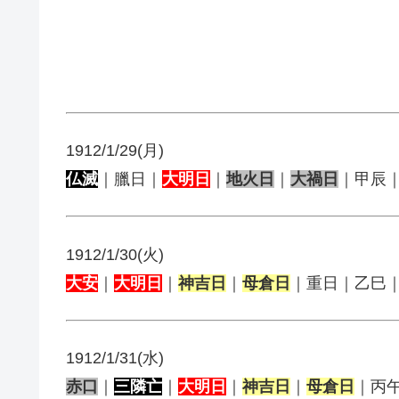
1912/1/29(月)
仏滅
｜臘日｜
大明日
｜
地火日
｜
大禍日
｜甲辰
1912/1/30(火)
大安
｜
大明日
｜
神吉日
｜
母倉日
｜重日｜乙巳
1912/1/31(水)
赤口
｜
三隣亡
｜
大明日
｜
神吉日
｜
母倉日
｜丙