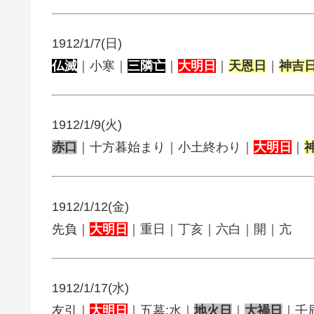
1912/1/7(日)
仏滅
｜小寒｜
三隣亡
｜
大明日
｜
天恩日
｜
神吉
1912/1/9(火)
赤口
｜十方暮始まり｜小土終わり｜
大明日
｜
1912/1/12(金)
先負｜
大明日
｜重日｜丁亥｜六白｜開｜亢
1912/1/17(水)
友引｜
大明日
｜五墓:水｜
地火日
｜
大禍日
｜壬