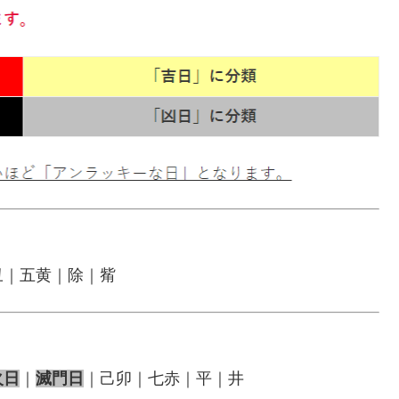
丑｜五黄｜除｜觜
火日
｜
滅門日
｜己卯｜七赤｜平｜井