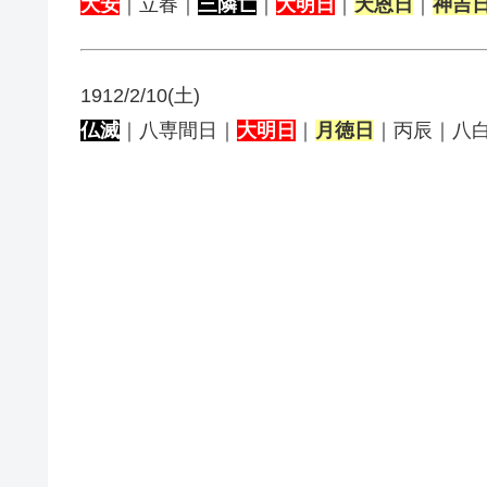
大安
｜立春｜
三隣亡
｜
大明日
｜
天恩日
｜
神吉
1912/2/10(土)
仏滅
｜八専間日｜
大明日
｜
月徳日
｜丙辰｜八