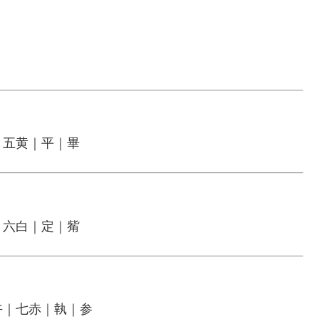
｜五黄｜平｜畢
｜六白｜定｜觜
午｜七赤｜執｜参