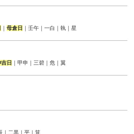
日
｜
母倉日
｜壬午｜一白｜執｜星
神吉日
｜甲申｜三碧｜危｜翼
辰｜二黒｜平｜箕