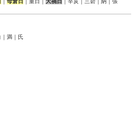
日
｜
母倉日
｜重日｜
大禍日
｜辛亥｜三碧｜納｜張
白｜満｜氏