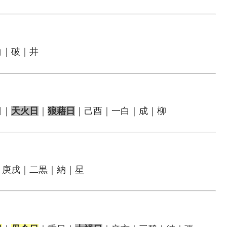
白｜破｜井
日｜
天火日
｜
狼藉日
｜己酉｜一白｜成｜柳
｜庚戌｜二黒｜納｜星