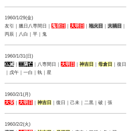
1960/1/29(金)
友引｜臘日八専間日｜
鬼宿日
｜
大明日
｜
地火日
｜
大禍日
｜
丙辰｜八白｜平｜鬼
1960/1/31(日)
仏滅
｜
三隣亡
｜八専間日｜
大明日
｜
神吉日
｜
母倉日
｜復日
｜戊午｜一白｜執｜星
1960/2/1(月)
大安
｜
大明日
｜
神吉日
｜復日｜己未｜二黒｜破｜張
1960/2/2(火)