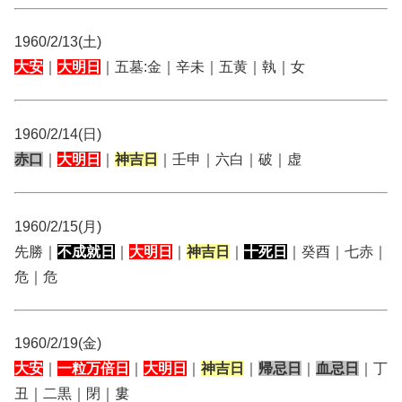
1960/2/13(土)
大安
｜
大明日
｜五墓:金｜辛未｜五黄｜執｜女
1960/2/14(日)
赤口
｜
大明日
｜
神吉日
｜壬申｜六白｜破｜虚
1960/2/15(月)
先勝｜
不成就日
｜
大明日
｜
神吉日
｜
十死日
｜癸酉｜七赤｜
危｜危
1960/2/19(金)
大安
｜
一粒万倍日
｜
大明日
｜
神吉日
｜
帰忌日
｜
血忌日
｜丁
丑｜二黒｜閉｜婁