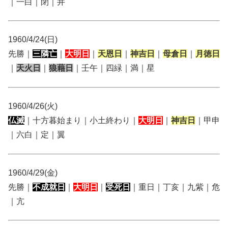
｜一白｜閉｜井
1960/4/24(日)
先勝｜
三隣亡
｜
大明日
｜
天恩日
｜
神吉日
｜
母倉日
｜
月徳日
｜
天火日
｜
狼藉日
｜壬午｜四緑｜満｜星
1960/4/26(火)
仏滅
｜十方暮始まり｜小土終わり｜
大明日
｜
神吉日
｜甲申
｜六白｜定｜翼
1960/4/29(金)
先勝｜
不成就日
｜
大明日
｜
受死日
｜重日｜丁亥｜九紫｜危
｜亢