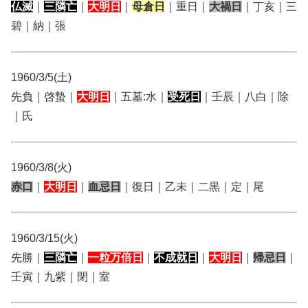
仏滅
｜
三隣亡
｜
大明日
｜
母倉日
｜重日｜
大禍日
｜丁亥｜三
碧｜納｜張
1960/3/5(土)
先負｜啓蟄｜
大明日
｜五墓:水｜
受死日
｜壬辰｜八白｜除
｜氏
1960/3/8(火)
赤口
｜
大明日
｜
血忌日
｜復日｜乙未｜二黒｜定｜尾
1960/3/15(火)
先勝｜
三隣亡
｜
一粒万倍日
｜
不成就日
｜
大明日
｜
帰忌日
｜
壬寅｜九紫｜閉｜室