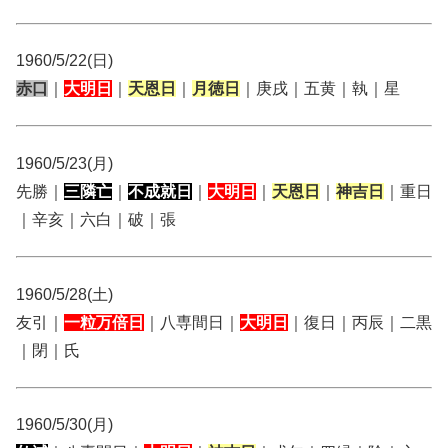
1960/5/22(日)
赤口
｜
大明日
｜
天恩日
｜
月徳日
｜庚戌｜五黄｜執｜星
1960/5/23(月)
先勝｜
三隣亡
｜
不成就日
｜
大明日
｜
天恩日
｜
神吉日
｜重日
｜辛亥｜六白｜破｜張
1960/5/28(土)
友引｜
一粒万倍日
｜八専間日｜
大明日
｜復日｜丙辰｜二黒
｜閉｜氏
1960/5/30(月)