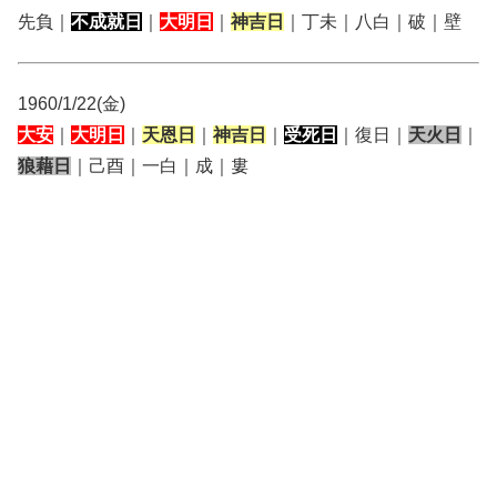
先負｜
不成就日
｜
大明日
｜
神吉日
｜丁未｜八白｜破｜壁
1960/1/22(金)
大安
｜
大明日
｜
天恩日
｜
神吉日
｜
受死日
｜復日｜
天火日
｜
狼藉日
｜己酉｜一白｜成｜婁