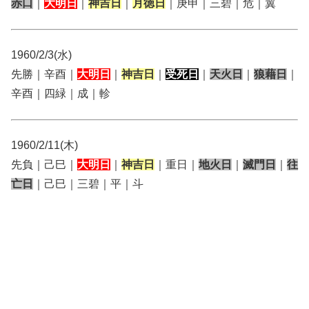
赤口
｜
大明日
｜
神吉日
｜
月徳日
｜庚申｜三碧｜危｜翼
1960/2/3(水)
先勝｜辛酉｜
大明日
｜
神吉日
｜
受死日
｜
天火日
｜
狼藉日
｜
辛酉｜四緑｜成｜軫
1960/2/11(木)
先負｜己巳｜
大明日
｜
神吉日
｜重日｜
地火日
｜
滅門日
｜
往
亡日
｜己巳｜三碧｜平｜斗