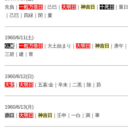
先負｜
一粒万倍日
｜己巳｜
大明日
｜
神吉日
｜
十死日
｜重日
｜己巳｜四緑｜閉｜婁
1960/6/11(土)
仏滅
｜
一粒万倍日
｜大土始まり｜
大明日
｜
神吉日
｜庚午｜
三碧｜建｜胃
1960/6/12(日)
大安
｜
大明日
｜五墓:金｜辛未｜二黒｜除｜昴
1960/6/13(月)
赤口
｜
大明日
｜
神吉日
｜壬申｜一白｜満｜畢