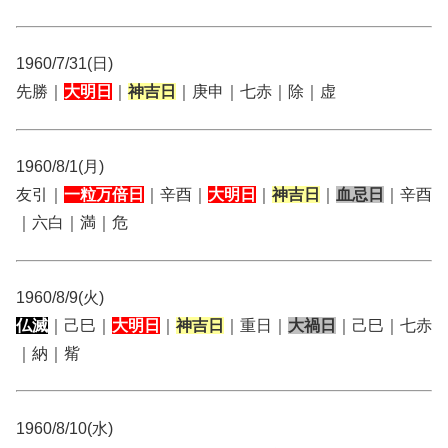
1960/7/31(日)
先勝｜
大明日
｜
神吉日
｜庚申｜七赤｜除｜虚
1960/8/1(月)
友引｜
一粒万倍日
｜辛酉｜
大明日
｜
神吉日
｜
血忌日
｜辛酉
｜六白｜満｜危
1960/8/9(火)
仏滅
｜己巳｜
大明日
｜
神吉日
｜重日｜
大禍日
｜己巳｜七赤
｜納｜觜
1960/8/10(水)