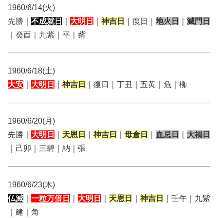
1960/6/14(火)
先勝｜
不成就日
｜
大明日
｜
神吉日
｜復日｜
地火日
｜
滅門日
｜癸酉｜九紫｜平｜觜
1960/6/18(土)
大安
｜
大明日
｜
神吉日
｜復日｜丁丑｜五黄｜危｜柳
1960/6/20(月)
先勝｜
大明日
｜
天恩日
｜
神吉日
｜
母倉日
｜
血忌日
｜
大禍日
｜己卯｜三碧｜納｜張
1960/6/23(木)
仏滅
｜
一粒万倍日
｜
大明日
｜
天恩日
｜
神吉日
｜壬午｜九紫
｜建｜角