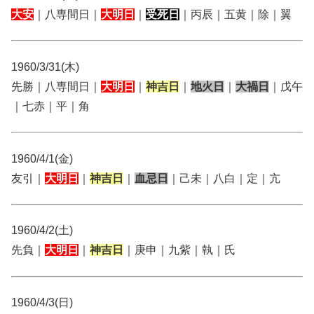
大安
｜八専間日｜
大明日
｜
受死日
｜丙辰｜五黄｜除｜翼
1960/3/31(木)
先勝｜八専間日｜
大明日
｜
神吉日
｜
地火日
｜
大禍日
｜戊午
｜七赤｜平｜角
1960/4/1(金)
友引｜
大明日
｜
神吉日
｜
血忌日
｜己未｜八白｜定｜亢
1960/4/2(土)
先負｜
大明日
｜
神吉日
｜庚申｜九紫｜執｜氏
1960/4/3(日)