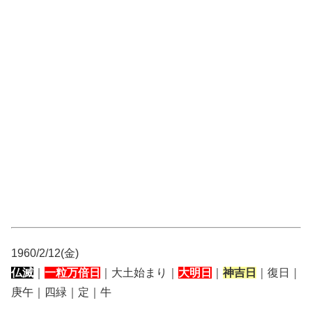
1960/2/12(金)
仏滅
｜
一粒万倍日
｜大土始まり｜
大明日
｜
神吉日
｜復日｜
庚午｜四緑｜定｜牛