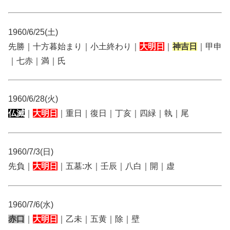
1960/6/25(土)
先勝｜十方暮始まり｜小土終わり｜
大明日
｜
神吉日
｜甲申
｜七赤｜満｜氏
1960/6/28(火)
仏滅
｜
大明日
｜重日｜復日｜丁亥｜四緑｜執｜尾
1960/7/3(日)
先負｜
大明日
｜五墓:水｜壬辰｜八白｜開｜虚
1960/7/6(水)
赤口
｜
大明日
｜乙未｜五黄｜除｜壁