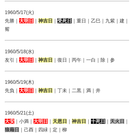
1960/5/17(火)
先勝｜
大明日
｜
神吉日
｜
受死日
｜重日｜乙巳｜九紫｜建｜
觜
1960/5/18(水)
友引｜
大明日
｜
神吉日
｜復日｜丙午｜一白｜除｜参
1960/5/19(木)
先負｜
大明日
｜
神吉日
｜丁未｜二黒｜満｜井
1960/5/21(土)
大安
｜小満｜
大明日
｜
天恩日
｜
神吉日
｜
十死日
｜
天火日
｜
狼藉日
｜己酉｜四緑｜定｜柳