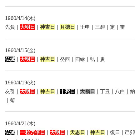
1960/4/14(木)
先負｜
大明日
｜
神吉日
｜
月徳日
｜壬申｜三碧｜定｜奎
1960/4/15(金)
仏滅
｜
大明日
｜
神吉日
｜癸酉｜四緑｜執｜婁
1960/4/19(火)
友引｜
大明日
｜
神吉日
｜
十死日
｜
大禍日
｜丁丑｜八白｜納
｜觜
1960/4/21(木)
仏滅
｜
一粒万倍日
｜
大明日
｜
天恩日
｜
神吉日
｜復日｜己卯