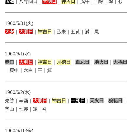
仏滅
｜八専間日｜
大明日
｜
神吉日
｜戊午｜四緑｜除｜心
1960/5/31(火)
大安
｜
大明日
｜
神吉日
｜己未｜五黄｜満｜尾
1960/6/1(水)
赤口
｜
大明日
｜
神吉日
｜
月徳日
｜
血忌日
｜
地火日
｜
大禍日
｜庚申｜六白｜平｜箕
1960/6/2(木)
先勝｜辛酉｜
大明日
｜
神吉日
｜
十死日
｜
天火日
｜
狼藉日
｜
辛酉｜七赤｜定｜斗
1960/6/10(金)