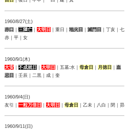
1960/8/27(土)
赤口
｜
三隣亡
｜
大明日
｜重日｜
地火日
｜
滅門日
｜丁亥｜七
赤｜平｜女
1960/9/1(木)
大安
｜
不成就日
｜
大明日
｜五墓:水｜
母倉日
｜
月徳日
｜
血
忌日
｜壬辰｜二黒｜成｜奎
1960/9/4(日)
友引｜
一粒万倍日
｜
大明日
｜
母倉日
｜乙未｜八白｜閉｜昴
1960/9/11(日)