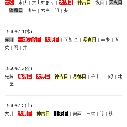
大安
｜末伏｜大土始まり｜
大明日
｜
神吉日
｜復日｜
天火日
｜
狼藉日
｜庚午｜六白｜開｜参
1960/8/11(木)
赤口
｜
一粒万倍日
｜
大明日
｜五墓:金｜
母倉日
｜辛未｜五
黄｜閉｜井
1960/8/12(金)
先勝｜
鬼宿日
｜
大明日
｜
神吉日
｜
月徳日
｜壬申｜四緑｜建
｜鬼
1960/8/13(土)
友引｜
大明日
｜
神吉日
｜
十死日
｜癸酉｜三碧｜除｜柳