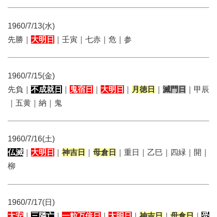
1960/7/13(水)
先勝｜
大明日
｜壬寅｜七赤｜危｜参
1960/7/15(金)
先負｜
不成就日
｜
鬼宿日
｜
大明日
｜
月徳日
｜
滅門日
｜甲辰
｜五黄｜納｜鬼
1960/7/16(土)
仏滅
｜
大明日
｜
神吉日
｜
母倉日
｜重日｜乙巳｜四緑｜開｜
柳
1960/7/17(日)
大安
｜
三隣亡
｜
一粒万倍日
｜
大明日
｜
神吉日
｜
母倉日
｜
受