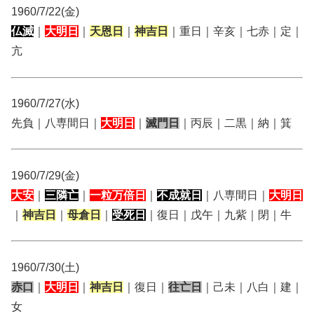
1960/7/22(金)
仏滅
｜
大明日
｜
天恩日
｜
神吉日
｜重日｜辛亥｜七赤｜定｜
亢
1960/7/27(水)
先負｜八専間日｜
大明日
｜
滅門日
｜丙辰｜二黒｜納｜箕
1960/7/29(金)
大安
｜
三隣亡
｜
一粒万倍日
｜
不成就日
｜八専間日｜
大明日
｜
神吉日
｜
母倉日
｜
受死日
｜復日｜戊午｜九紫｜閉｜牛
1960/7/30(土)
赤口
｜
大明日
｜
神吉日
｜復日｜
往亡日
｜己未｜八白｜建｜
女