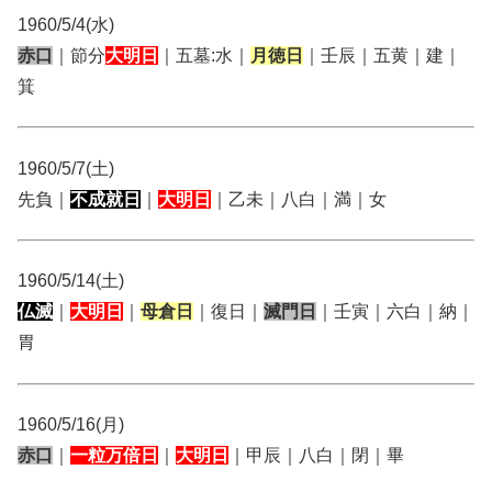
1960/5/4(水)
赤口
｜節分
大明日
｜五墓:水｜
月徳日
｜壬辰｜五黄｜建｜
箕
1960/5/7(土)
先負｜
不成就日
｜
大明日
｜乙未｜八白｜満｜女
1960/5/14(土)
仏滅
｜
大明日
｜
母倉日
｜復日｜
滅門日
｜壬寅｜六白｜納｜
胃
1960/5/16(月)
赤口
｜
一粒万倍日
｜
大明日
｜甲辰｜八白｜閉｜畢