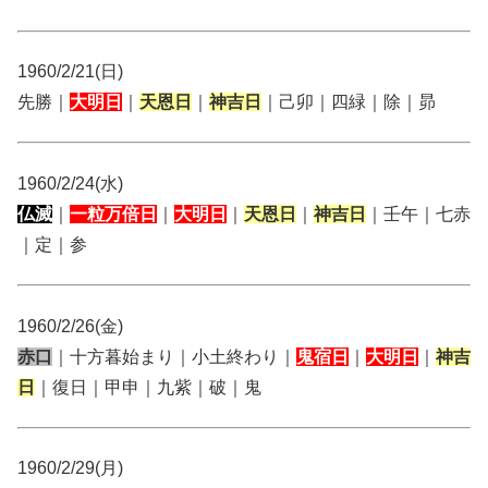
1960/2/21(日)
先勝｜
大明日
｜
天恩日
｜
神吉日
｜己卯｜四緑｜除｜昴
1960/2/24(水)
仏滅
｜
一粒万倍日
｜
大明日
｜
天恩日
｜
神吉日
｜壬午｜七赤
｜定｜参
1960/2/26(金)
赤口
｜十方暮始まり｜小土終わり｜
鬼宿日
｜
大明日
｜
神吉
日
｜復日｜甲申｜九紫｜破｜鬼
1960/2/29(月)