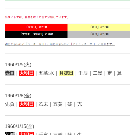
1960/1/5(火)
赤口
｜
大明日
｜五墓:水｜
月徳日
｜壬辰｜二黒｜定｜翼
1960/1/8(金)
先負｜
大明日
｜乙未｜五黄｜破｜亢
1960/1/15(金)
仏滅
｜
大明日
｜壬寅｜三碧｜除｜牛