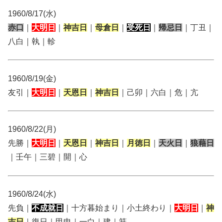
1960/8/17(水)
赤口
｜
大明日
｜
神吉日
｜
母倉日
｜
受死日
｜
帰忌日
｜丁丑｜
八白｜執｜軫
1960/8/19(金)
友引｜
大明日
｜
天恩日
｜
神吉日
｜己卯｜六白｜危｜亢
1960/8/22(月)
先勝｜
大明日
｜
天恩日
｜
神吉日
｜
月徳日
｜
天火日
｜
狼藉日
｜壬午｜三碧｜開｜心
1960/8/24(水)
先負｜
不成就日
｜十方暮始まり｜小土終わり｜
大明日
｜
神
吉日
｜復日｜甲申｜一白｜建｜箕