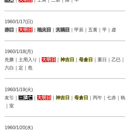
1960/1/17(日)
赤口
｜
大明日
｜
地火日
｜
大禍日
｜甲辰｜五黄｜平｜虚
1960/1/18(月)
先勝｜土用入り｜
大明日
｜
神吉日
｜
母倉日
｜重日｜乙巳｜
六白｜定｜危
1960/1/19(火)
友引｜
三隣亡
｜
大明日
｜
神吉日
｜
母倉日
｜丙午｜七赤｜執
｜室
1960/1/20(水)