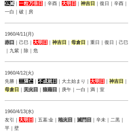
仏滅
｜
一粒万倍日
｜辛酉｜
大明日
｜
神吉日
｜復日｜辛酉｜
一白｜破｜房
1960/4/11(月)
赤口
｜己巳｜
大明日
｜
神吉日
｜
母倉日
｜重日｜復日｜己巳
｜九紫｜除｜危
1960/4/12(火)
先勝｜
三隣亡
｜
不成就日
｜大土始まり｜
大明日
｜
神吉日
｜
母倉日
｜
天火日
｜
狼藉日
｜庚午｜一白｜満｜室
1960/4/13(水)
友引｜
大明日
｜五墓:金｜
地火日
｜
滅門日
｜辛未｜二黒｜
平｜壁