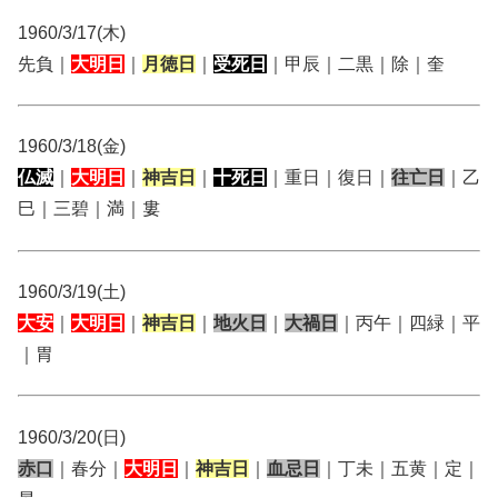
1960/3/17(木)
先負｜
大明日
｜
月徳日
｜
受死日
｜甲辰｜二黒｜除｜奎
1960/3/18(金)
仏滅
｜
大明日
｜
神吉日
｜
十死日
｜重日｜復日｜
往亡日
｜乙
巳｜三碧｜満｜婁
1960/3/19(土)
大安
｜
大明日
｜
神吉日
｜
地火日
｜
大禍日
｜丙午｜四緑｜平
｜胃
1960/3/20(日)
赤口
｜春分｜
大明日
｜
神吉日
｜
血忌日
｜丁未｜五黄｜定｜