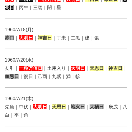
死日
｜丙午｜三碧｜閉｜星
1960/7/18(月)
赤口
｜
大明日
｜
神吉日
｜丁未｜二黒｜建｜張
1960/7/20(水)
友引｜
一粒万倍日
｜土用入り｜
大明日
｜
天恩日
｜
神吉日
｜
血忌日
｜復日｜己酉｜九紫｜満｜軫
1960/7/21(木)
先負｜中伏｜
大明日
｜
天恩日
｜
地火日
｜
大禍日
｜庚戌｜八
白｜平｜角