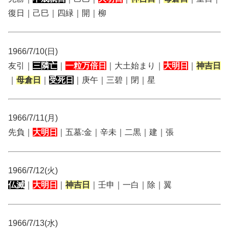
復日｜己巳｜四緑｜開｜柳
1966/7/10(日)
友引｜
三隣亡
｜
一粒万倍日
｜大土始まり｜
大明日
｜
神吉日
｜
母倉日
｜
受死日
｜庚午｜三碧｜閉｜星
1966/7/11(月)
先負｜
大明日
｜五墓:金｜辛未｜二黒｜建｜張
1966/7/12(火)
仏滅
｜
大明日
｜
神吉日
｜壬申｜一白｜除｜翼
1966/7/13(水)