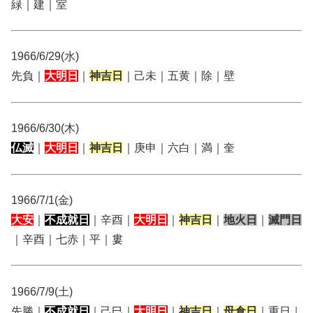
緑｜建｜室
1966/6/29(水)
先負｜
大明日
｜
神吉日
｜己未｜五黄｜除｜壁
1966/6/30(木)
仏滅
｜
大明日
｜
神吉日
｜庚申｜六白｜満｜奎
1966/7/1(金)
大安
｜
不成就日
｜辛酉｜
大明日
｜
神吉日
｜
地火日
｜
滅門日
｜辛酉｜七赤｜平｜婁
1966/7/9(土)
先勝｜
不成就日
｜己巳｜
大明日
｜
神吉日
｜
母倉日
｜重日｜