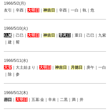
1966/5/2(月)
友引｜辛酉｜
大明日
｜
神吉日
｜辛酉｜一白｜執｜危
1966/5/10(火)
仏滅
｜己巳｜
大明日
｜
神吉日
｜
受死日
｜重日｜己巳｜九紫
｜建｜觜
1966/5/11(水)
大安
｜大土始まり｜
大明日
｜
神吉日
｜
月徳日
｜庚午｜一白
｜除｜参
1966/5/12(木)
赤口
｜
大明日
｜五墓:金｜辛未｜二黒｜満｜井