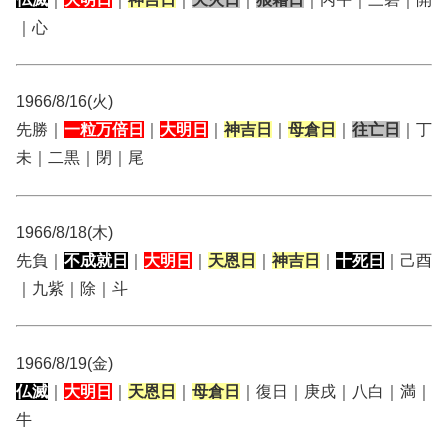
｜心
1966/8/16(火)
先勝｜
一粒万倍日
｜
大明日
｜
神吉日
｜
母倉日
｜
往亡日
｜丁
未｜二黒｜閉｜尾
1966/8/18(木)
先負｜
不成就日
｜
大明日
｜
天恩日
｜
神吉日
｜
十死日
｜己酉
｜九紫｜除｜斗
1966/8/19(金)
仏滅
｜
大明日
｜
天恩日
｜
母倉日
｜復日｜庚戌｜八白｜満｜
牛