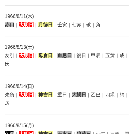
1966/8/11(木)
赤口
｜
大明日
｜
月徳日
｜壬寅｜七赤｜破｜角
1966/8/13(土)
友引｜
大明日
｜
母倉日
｜
血忌日
｜復日｜甲辰｜五黄｜成｜
氏
1966/8/14(日)
先負｜
大明日
｜
神吉日
｜重日｜
大禍日
｜乙巳｜四緑｜納｜
房
1966/8/15(月)
仏滅
｜
大明日
｜
神吉日
｜
天火日
｜
狼藉日
｜丙午｜三碧｜開