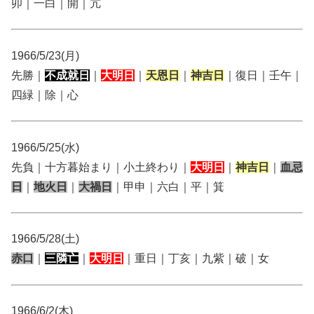
卯｜一白｜開｜亢
1966/5/23(月)
先勝｜
不成就日
｜
大明日
｜
天恩日
｜
神吉日
｜復日｜壬午｜
四緑｜除｜心
1966/5/25(水)
先負｜十方暮始まり｜小土終わり｜
大明日
｜
神吉日
｜
血忌
日
｜
地火日
｜
大禍日
｜甲申｜六白｜平｜箕
1966/5/28(土)
赤口
｜
三隣亡
｜
大明日
｜重日｜丁亥｜九紫｜破｜女
1966/6/2(木)