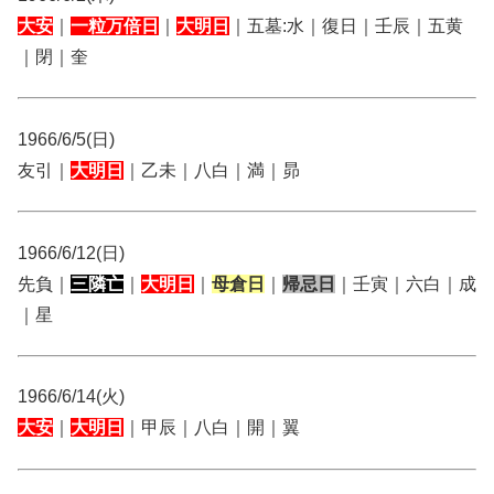
大安
｜
一粒万倍日
｜
大明日
｜五墓:水｜復日｜壬辰｜五黄
｜閉｜奎
1966/6/5(日)
友引｜
大明日
｜乙未｜八白｜満｜昴
1966/6/12(日)
先負｜
三隣亡
｜
大明日
｜
母倉日
｜
帰忌日
｜壬寅｜六白｜成
｜星
1966/6/14(火)
大安
｜
大明日
｜甲辰｜八白｜開｜翼