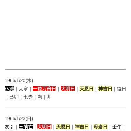
1966/1/20(木)
仏滅
｜大寒｜
一粒万倍日
｜
大明日
｜
天恩日
｜
神吉日
｜復日
｜己卯｜七赤｜満｜井
1966/1/23(日)
友引｜
三隣亡
｜
大明日
｜
天恩日
｜
神吉日
｜
母倉日
｜壬午｜