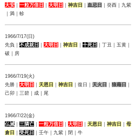
大安
｜
一粒万倍日
｜
大明日
｜
神吉日
｜
血忌日
｜癸酉｜九紫
｜満｜軫
1966/7/17(日)
先負｜
不成就日
｜
大明日
｜
神吉日
｜
十死日
｜丁丑｜五黄｜
破｜房
1966/7/19(火)
先勝｜
大明日
｜
天恩日
｜
神吉日
｜復日｜
天火日
｜
狼藉日
｜
己卯｜三碧｜成｜尾
1966/7/22(金)
仏滅
｜
三隣亡
｜
一粒万倍日
｜
大明日
｜
天恩日
｜
神吉日
｜
母
倉日
｜
受死日
｜壬午｜九紫｜閉｜牛