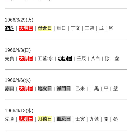
1966/3/29(火)
仏滅
｜
大明日
｜
母倉日
｜重日｜丁亥｜三碧｜成｜尾
1966/4/3(日)
先負｜
大明日
｜五墓:水｜
受死日
｜壬辰｜八白｜除｜虚
1966/4/6(水)
赤口
｜
大明日
｜
地火日
｜
滅門日
｜乙未｜二黒｜平｜壁
1966/4/13(水)
先勝｜
大明日
｜
月徳日
｜
血忌日
｜壬寅｜九紫｜開｜参