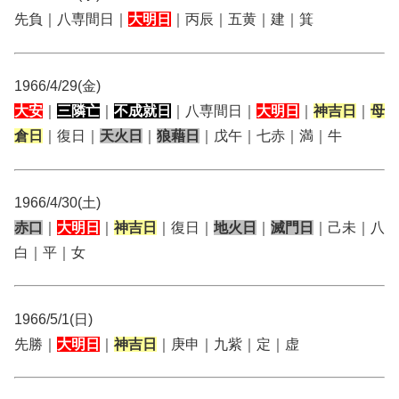
先負｜八専間日｜
大明日
｜丙辰｜五黄｜建｜箕
1966/4/29(金)
大安
｜
三隣亡
｜
不成就日
｜八専間日｜
大明日
｜
神吉日
｜
母
倉日
｜復日｜
天火日
｜
狼藉日
｜戊午｜七赤｜満｜牛
1966/4/30(土)
赤口
｜
大明日
｜
神吉日
｜復日｜
地火日
｜
滅門日
｜己未｜八
白｜平｜女
1966/5/1(日)
先勝｜
大明日
｜
神吉日
｜庚申｜九紫｜定｜虚