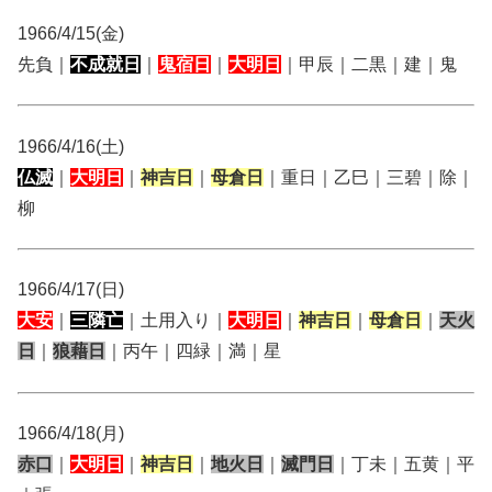
1966/4/15(金)
先負｜
不成就日
｜
鬼宿日
｜
大明日
｜甲辰｜二黒｜建｜鬼
1966/4/16(土)
仏滅
｜
大明日
｜
神吉日
｜
母倉日
｜重日｜乙巳｜三碧｜除｜
柳
1966/4/17(日)
大安
｜
三隣亡
｜土用入り｜
大明日
｜
神吉日
｜
母倉日
｜
天火
日
｜
狼藉日
｜丙午｜四緑｜満｜星
1966/4/18(月)
赤口
｜
大明日
｜
神吉日
｜
地火日
｜
滅門日
｜丁未｜五黄｜平