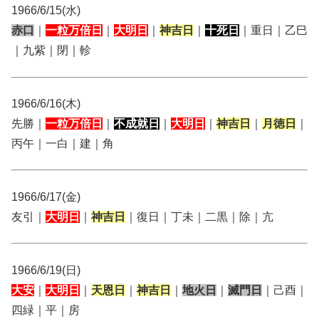
1966/6/15(水)
赤口
｜
一粒万倍日
｜
大明日
｜
神吉日
｜
十死日
｜重日｜乙巳
｜九紫｜閉｜軫
1966/6/16(木)
先勝｜
一粒万倍日
｜
不成就日
｜
大明日
｜
神吉日
｜
月徳日
｜
丙午｜一白｜建｜角
1966/6/17(金)
友引｜
大明日
｜
神吉日
｜復日｜丁未｜二黒｜除｜亢
1966/6/19(日)
大安
｜
大明日
｜
天恩日
｜
神吉日
｜
地火日
｜
滅門日
｜己酉｜
四緑｜平｜房