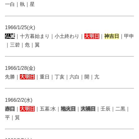
一白｜執｜星
1966/1/25(火)
仏滅
｜十方暮始まり｜小土終わり｜
大明日
｜
神吉日
｜甲申
｜三碧｜危｜翼
1966/1/28(金)
先勝｜
大明日
｜重日｜丁亥｜六白｜開｜亢
1966/2/2(水)
赤口
｜
大明日
｜五墓:水｜
地火日
｜
大禍日
｜壬辰｜二黒｜
平｜箕