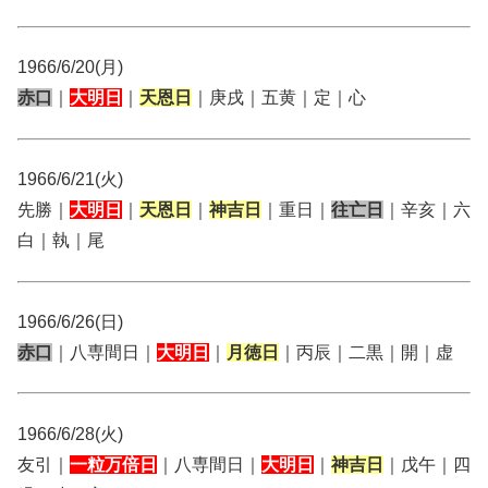
1966/6/20(月)
赤口
｜
大明日
｜
天恩日
｜庚戌｜五黄｜定｜心
1966/6/21(火)
先勝｜
大明日
｜
天恩日
｜
神吉日
｜重日｜
往亡日
｜辛亥｜六
白｜執｜尾
1966/6/26(日)
赤口
｜八専間日｜
大明日
｜
月徳日
｜丙辰｜二黒｜開｜虚
1966/6/28(火)
友引｜
一粒万倍日
｜八専間日｜
大明日
｜
神吉日
｜戊午｜四