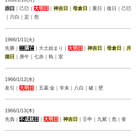
赤口
｜己巳｜
大明日
｜
神吉日
｜
母倉日
｜重日｜復日｜己巳
｜六白｜定｜危
1966/1/11(火)
先勝｜
三隣亡
｜大土始まり｜
大明日
｜
神吉日
｜
母倉日
｜
月
徳日
｜庚午｜七赤｜執｜室
1966/1/12(水)
友引｜
大明日
｜五墓:金｜辛未｜八白｜破｜壁
1966/1/13(木)
先負｜
不成就日
｜
大明日
｜
神吉日
｜壬申｜九紫｜危｜奎