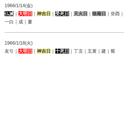
1966/1/14(金)
仏滅
｜
大明日
｜
神吉日
｜
受死日
｜
天火日
｜
狼藉日
｜癸酉｜
一白｜成｜婁
1966/1/18(火)
友引｜
大明日
｜
神吉日
｜
十死日
｜丁丑｜五黄｜建｜觜