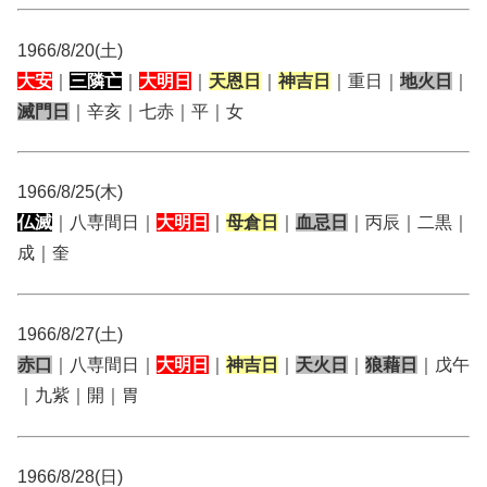
1966/8/20(土)
大安
｜
三隣亡
｜
大明日
｜
天恩日
｜
神吉日
｜重日｜
地火日
｜
滅門日
｜辛亥｜七赤｜平｜女
1966/8/25(木)
仏滅
｜八専間日｜
大明日
｜
母倉日
｜
血忌日
｜丙辰｜二黒｜
成｜奎
1966/8/27(土)
赤口
｜八専間日｜
大明日
｜
神吉日
｜
天火日
｜
狼藉日
｜戊午
｜九紫｜開｜胃
1966/8/28(日)