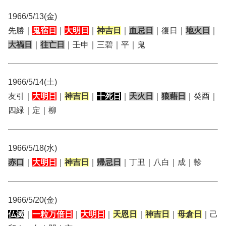
1966/5/13(金)
先勝｜
鬼宿日
｜
大明日
｜
神吉日
｜
血忌日
｜復日｜
地火日
｜
大禍日
｜
往亡日
｜壬申｜三碧｜平｜鬼
1966/5/14(土)
友引｜
大明日
｜
神吉日
｜
十死日
｜
天火日
｜
狼藉日
｜癸酉｜
四緑｜定｜柳
1966/5/18(水)
赤口
｜
大明日
｜
神吉日
｜
帰忌日
｜丁丑｜八白｜成｜軫
1966/5/20(金)
仏滅
｜
一粒万倍日
｜
大明日
｜
天恩日
｜
神吉日
｜
母倉日
｜己