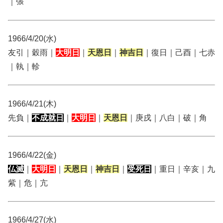
｜張
1966/4/20(水)
友引｜穀雨｜
大明日
｜
天恩日
｜
神吉日
｜復日｜己酉｜七赤
｜執｜軫
1966/4/21(木)
先負｜
不成就日
｜
大明日
｜
天恩日
｜庚戌｜八白｜破｜角
1966/4/22(金)
仏滅
｜
大明日
｜
天恩日
｜
神吉日
｜
受死日
｜重日｜辛亥｜九
紫｜危｜亢
1966/4/27(水)