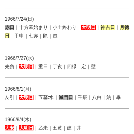
1966/7/24(日)
赤口
｜十方暮始まり｜小土終わり｜
大明日
｜
神吉日
｜
月徳
日
｜甲申｜七赤｜除｜虚
1966/7/27(水)
先負｜
大明日
｜重日｜丁亥｜四緑｜定｜壁
1966/8/1(月)
友引｜
大明日
｜五墓:水｜
滅門日
｜壬辰｜八白｜納｜畢
1966/8/4(木)
大安
｜
大明日
｜乙未｜五黄｜建｜井