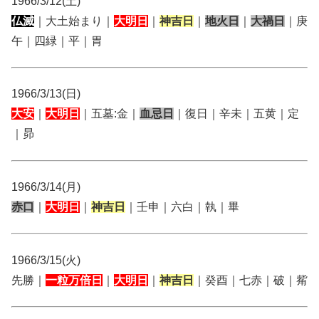
1966/3/12(土)
仏滅
｜大土始まり｜
大明日
｜
神吉日
｜
地火日
｜
大禍日
｜庚
午｜四緑｜平｜胃
1966/3/13(日)
大安
｜
大明日
｜五墓:金｜
血忌日
｜復日｜辛未｜五黄｜定
｜昴
1966/3/14(月)
赤口
｜
大明日
｜
神吉日
｜壬申｜六白｜執｜畢
1966/3/15(火)
先勝｜
一粒万倍日
｜
大明日
｜
神吉日
｜癸酉｜七赤｜破｜觜