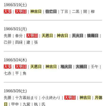
1966/3/19(土)
大安
｜
大明日
｜
神吉日
｜
往亡日
｜丁丑｜二黒｜開｜柳
1966/3/21(月)
先勝｜春分｜
大明日
｜
天恩日
｜
神吉日
｜
天火日
｜
狼藉日
｜
己卯｜四緑｜建｜張
1966/3/24(木)
大安
｜
大明日
｜
天恩日
｜
神吉日
｜
地火日
｜
大禍日
｜壬午｜
七赤｜平｜角
1966/3/26(土)
先勝｜十方暮始まり｜小土終わり｜
大明日
｜
神吉日
｜
月徳
日
｜甲申｜九紫｜執｜氏