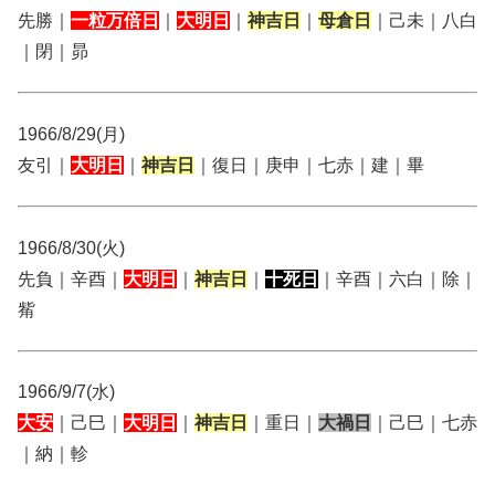
先勝｜
一粒万倍日
｜
大明日
｜
神吉日
｜
母倉日
｜己未｜八白
｜閉｜昴
1966/8/29(月)
友引｜
大明日
｜
神吉日
｜復日｜庚申｜七赤｜建｜畢
1966/8/30(火)
先負｜辛酉｜
大明日
｜
神吉日
｜
十死日
｜辛酉｜六白｜除｜
觜
1966/9/7(水)
大安
｜己巳｜
大明日
｜
神吉日
｜重日｜
大禍日
｜己巳｜七赤
｜納｜軫