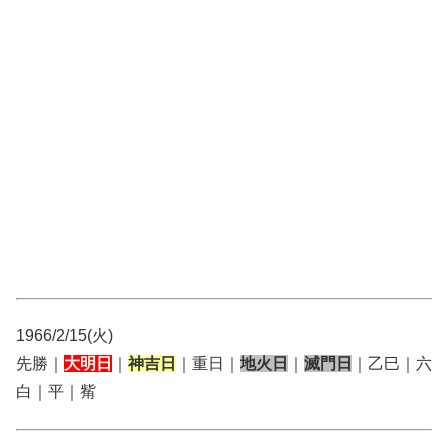
1966/2/15(火)
先勝｜
大明日
｜
神吉日
｜重日｜
地火日
｜
滅門日
｜乙巳｜六
白｜平｜觜