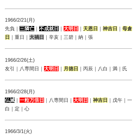
1966/2/21(月)
先負｜
三隣亡
｜
不成就日
｜
大明日
｜
天恩日
｜
神吉日
｜
母倉
日
｜重日｜
大禍日
｜辛亥｜三碧｜納｜張
1966/2/26(土)
友引｜八専間日｜
大明日
｜
月徳日
｜丙辰｜八白｜満｜氏
1966/2/28(月)
仏滅
｜
一粒万倍日
｜八専間日｜
大明日
｜
神吉日
｜戊午｜一
白｜定｜心
1966/3/1(火)