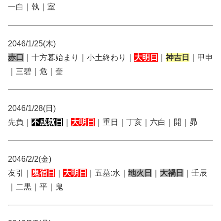
一白｜執｜室
2046/1/25(木)
赤口
｜十方暮始まり｜小土終わり｜
大明日
｜
神吉日
｜甲申
｜三碧｜危｜奎
2046/1/28(日)
先負｜
不成就日
｜
大明日
｜重日｜丁亥｜六白｜開｜昴
2046/2/2(金)
友引｜
鬼宿日
｜
大明日
｜五墓:水｜
地火日
｜
大禍日
｜壬辰
｜二黒｜平｜鬼