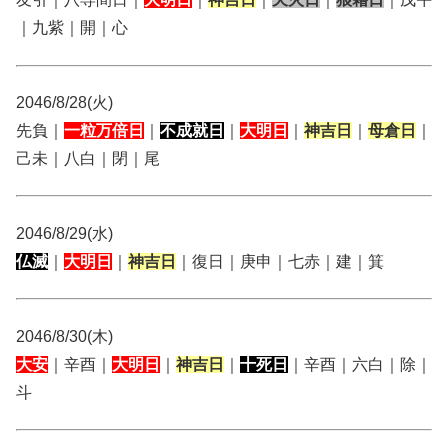
｜九紫｜開｜心
2046/8/28(火)
先負｜
一粒万倍日
｜
不成就日
｜
大明日
｜
神吉日
｜
母倉日
｜
己未｜八白｜閉｜尾
2046/8/29(水)
仏滅
｜
大明日
｜
神吉日
｜復日｜庚申｜七赤｜建｜箕
2046/8/30(木)
大安
｜辛酉｜
大明日
｜
神吉日
｜
十死日
｜辛酉｜六白｜除｜
斗