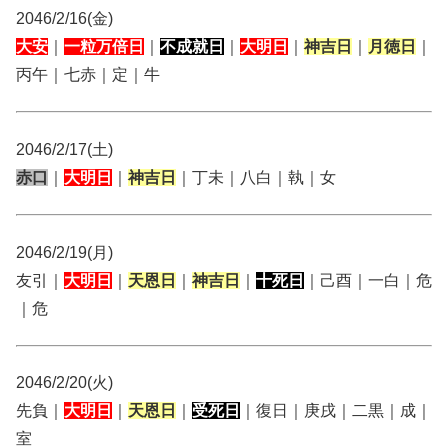
2046/2/16(金)
大安
｜
一粒万倍日
｜
不成就日
｜
大明日
｜
神吉日
｜
月徳日
｜
丙午｜七赤｜定｜牛
2046/2/17(土)
赤口
｜
大明日
｜
神吉日
｜丁未｜八白｜執｜女
2046/2/19(月)
友引｜
大明日
｜
天恩日
｜
神吉日
｜
十死日
｜己酉｜一白｜危
｜危
2046/2/20(火)
先負｜
大明日
｜
天恩日
｜
受死日
｜復日｜庚戌｜二黒｜成｜
室