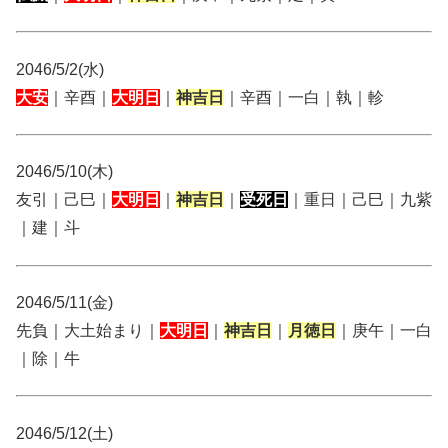
2046/5/2(水)
大安
｜辛酉｜
大明日
｜
神吉日
｜辛酉｜一白｜執｜軫
2046/5/10(木)
友引｜己巳｜
大明日
｜
神吉日
｜
受死日
｜重日｜己巳｜九紫
｜建｜斗
2046/5/11(金)
先負｜大土始まり｜
大明日
｜
神吉日
｜
月徳日
｜庚午｜一白
｜除｜牛
2046/5/12(土)