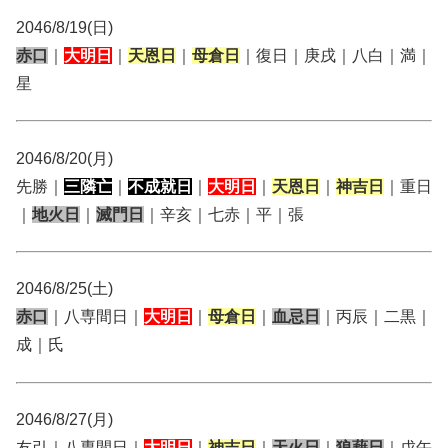
2046/8/19(日)
赤口
｜
大明日
｜
天恩日
｜
母倉日
｜復日｜庚戌｜八白｜満｜
星
2046/8/20(月)
先勝｜
三隣亡
｜
不成就日
｜
大明日
｜
天恩日
｜
神吉日
｜重日
｜
地火日
｜
滅門日
｜辛亥｜七赤｜平｜張
2046/8/25(土)
赤口
｜八専間日｜
大明日
｜
母倉日
｜
血忌日
｜丙辰｜二黒｜
成｜氏
2046/8/27(月)
友引｜八専間日｜
大明日
｜
神吉日
｜
天火日
｜
狼藉日
｜戊午