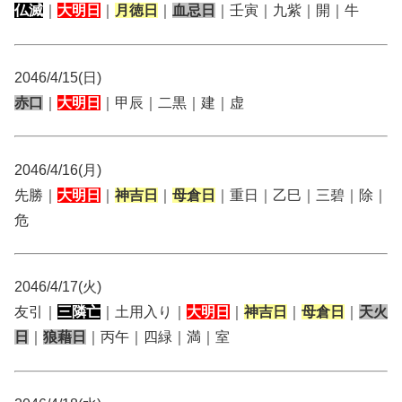
仏滅
｜
大明日
｜
月徳日
｜
血忌日
｜壬寅｜九紫｜開｜牛
2046/4/15(日)
赤口
｜
大明日
｜甲辰｜二黒｜建｜虚
2046/4/16(月)
先勝｜
大明日
｜
神吉日
｜
母倉日
｜重日｜乙巳｜三碧｜除｜
危
2046/4/17(火)
友引｜
三隣亡
｜土用入り｜
大明日
｜
神吉日
｜
母倉日
｜
天火
日
｜
狼藉日
｜丙午｜四緑｜満｜室