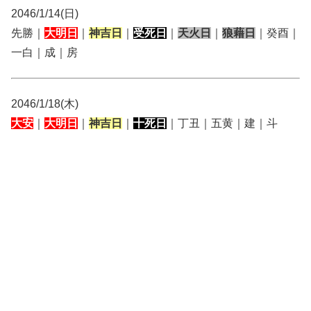
2046/1/14(日)
先勝｜
大明日
｜
神吉日
｜
受死日
｜
天火日
｜
狼藉日
｜癸酉｜
一白｜成｜房
2046/1/18(木)
大安
｜
大明日
｜
神吉日
｜
十死日
｜丁丑｜五黄｜建｜斗