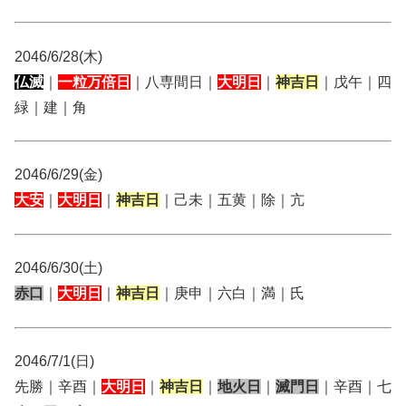
2046/6/28(木)
仏滅
｜
一粒万倍日
｜八専間日｜
大明日
｜
神吉日
｜戊午｜四
緑｜建｜角
2046/6/29(金)
大安
｜
大明日
｜
神吉日
｜己未｜五黄｜除｜亢
2046/6/30(土)
赤口
｜
大明日
｜
神吉日
｜庚申｜六白｜満｜氏
2046/7/1(日)
先勝｜辛酉｜
大明日
｜
神吉日
｜
地火日
｜
滅門日
｜辛酉｜七