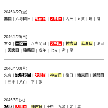
2046/4/27(金)
赤口
｜八専間日｜
鬼宿日
｜
大明日
｜丙辰｜五黄｜建｜鬼
2046/4/29(日)
友引｜
三隣亡
｜八専間日｜
大明日
｜
神吉日
｜
母倉日
｜復日
｜
天火日
｜
狼藉日
｜戊午｜七赤｜満｜星
2046/4/30(月)
先負｜
不成就日
｜
大明日
｜
神吉日
｜復日｜
地火日
｜
滅門日
｜己未｜八白｜平｜張
2046/5/1(火)
仏滅
｜
大明日
｜
神吉日
｜庚申｜九紫｜定｜翼