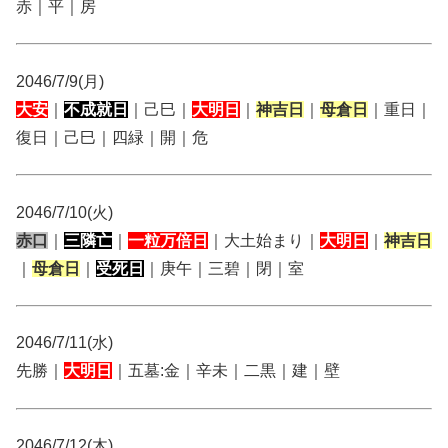
赤｜平｜房
2046/7/9(月)
大安
｜
不成就日
｜己巳｜
大明日
｜
神吉日
｜
母倉日
｜重日｜
復日｜己巳｜四緑｜開｜危
2046/7/10(火)
赤口
｜
三隣亡
｜
一粒万倍日
｜大土始まり｜
大明日
｜
神吉日
｜
母倉日
｜
受死日
｜庚午｜三碧｜閉｜室
2046/7/11(水)
先勝｜
大明日
｜五墓:金｜辛未｜二黒｜建｜壁
2046/7/12(木)