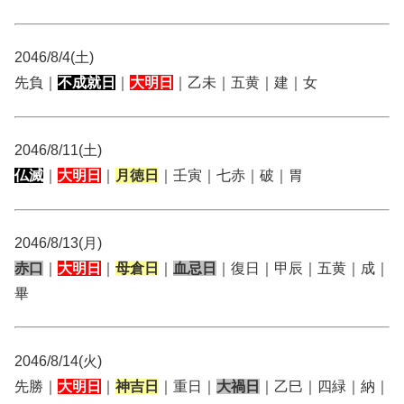
2046/8/4(土)
先負｜
不成就日
｜
大明日
｜乙未｜五黄｜建｜女
2046/8/11(土)
仏滅
｜
大明日
｜
月徳日
｜壬寅｜七赤｜破｜胃
2046/8/13(月)
赤口
｜
大明日
｜
母倉日
｜
血忌日
｜復日｜甲辰｜五黄｜成｜
畢
2046/8/14(火)
先勝｜
大明日
｜
神吉日
｜重日｜
大禍日
｜乙巳｜四緑｜納｜