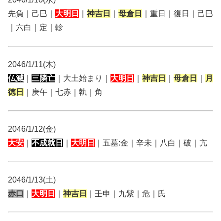
先負｜己巳｜
大明日
｜
神吉日
｜
母倉日
｜重日｜復日｜己巳
｜六白｜定｜軫
2046/1/11(木)
仏滅
｜
三隣亡
｜大土始まり｜
大明日
｜
神吉日
｜
母倉日
｜
月
徳日
｜庚午｜七赤｜執｜角
2046/1/12(金)
大安
｜
不成就日
｜
大明日
｜五墓:金｜辛未｜八白｜破｜亢
2046/1/13(土)
赤口
｜
大明日
｜
神吉日
｜壬申｜九紫｜危｜氏