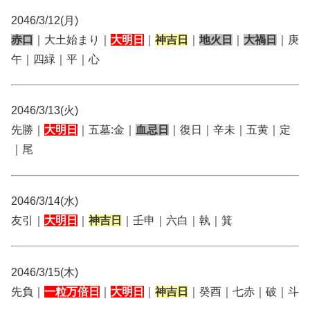
2046/3/12(月)
赤口
｜大土始まり｜
大明日
｜
神吉日
｜
地火日
｜
大禍日
｜庚
午｜四緑｜平｜心
2046/3/13(火)
先勝｜
大明日
｜五墓:金｜
血忌日
｜復日｜辛未｜五黄｜定
｜尾
2046/3/14(水)
友引｜
大明日
｜
神吉日
｜壬申｜六白｜執｜箕
2046/3/15(木)
先負｜
一粒万倍日
｜
大明日
｜
神吉日
｜癸酉｜七赤｜破｜斗