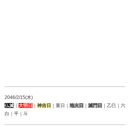
2046/2/15(木)
仏滅
｜
大明日
｜
神吉日
｜重日｜
地火日
｜
滅門日
｜乙巳｜六
白｜平｜斗