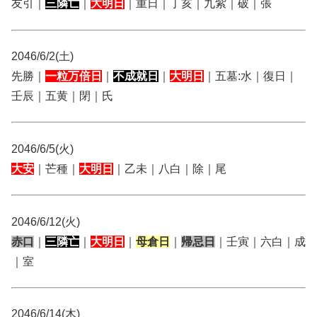
友引｜
三隣亡
｜
大明日
｜重日｜丁亥｜九紫｜破｜張
2046/6/2(土)
先勝｜
一粒万倍日
｜
不成就日
｜
大明日
｜五墓:水｜復日｜
壬辰｜五黄｜閉｜氏
2046/6/5(火)
大安
｜芒種｜
大明日
｜乙未｜八白｜除｜尾
2046/6/12(火)
赤口
｜
三隣亡
｜
大明日
｜
母倉日
｜
帰忌日
｜壬寅｜六白｜成
｜室
2046/6/14(木)