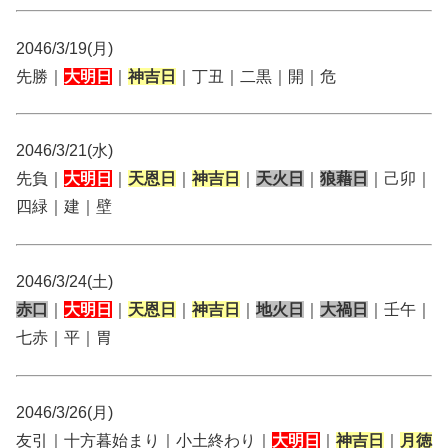
2046/3/19(月)
先勝｜
大明日
｜
神吉日
｜丁丑｜二黒｜開｜危
2046/3/21(水)
先負｜
大明日
｜
天恩日
｜
神吉日
｜
天火日
｜
狼藉日
｜己卯｜
四緑｜建｜壁
2046/3/24(土)
赤口
｜
大明日
｜
天恩日
｜
神吉日
｜
地火日
｜
大禍日
｜壬午｜
七赤｜平｜胃
2046/3/26(月)
友引｜十方暮始まり｜小土終わり｜
大明日
｜
神吉日
｜
月徳