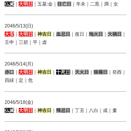
仏滅
｜
大明日
｜五墓:金｜
往亡日
｜辛未｜二黒｜満｜女
2046/5/13(日)
大安
｜
大明日
｜
神吉日
｜
血忌日
｜復日｜
地火日
｜
大禍日
｜
壬申｜三碧｜平｜虚
2046/5/14(月)
赤口
｜
大明日
｜
神吉日
｜
十死日
｜
天火日
｜
狼藉日
｜癸酉｜
四緑｜定｜危
2046/5/18(金)
仏滅
｜
大明日
｜
神吉日
｜
帰忌日
｜丁丑｜八白｜成｜婁