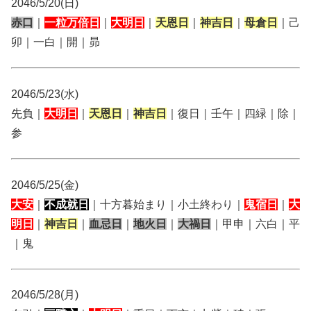
2046/5/20(日)
赤口
｜
一粒万倍日
｜
大明日
｜
天恩日
｜
神吉日
｜
母倉日
｜己
卯｜一白｜開｜昴
2046/5/23(水)
先負｜
大明日
｜
天恩日
｜
神吉日
｜復日｜壬午｜四緑｜除｜
参
2046/5/25(金)
大安
｜
不成就日
｜十方暮始まり｜小土終わり｜
鬼宿日
｜
大
明日
｜
神吉日
｜
血忌日
｜
地火日
｜
大禍日
｜甲申｜六白｜平
｜鬼
2046/5/28(月)