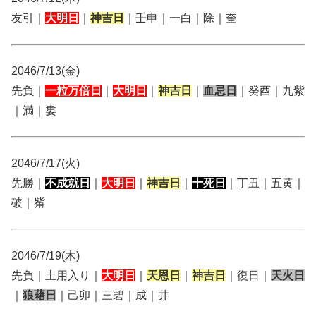
友引｜
大明日
｜
神吉日
｜壬申｜一白｜除｜奎
2046/7/13(金)
先負｜
一粒万倍日
｜
大明日
｜
神吉日
｜
血忌日
｜癸酉｜九紫
｜満｜婁
2046/7/17(火)
先勝｜
不成就日
｜
大明日
｜
神吉日
｜
十死日
｜丁丑｜五黄｜
破｜觜
2046/7/19(木)
先負｜土用入り｜
大明日
｜
天恩日
｜
神吉日
｜復日｜
天火日
｜
狼藉日
｜己卯｜三碧｜成｜井