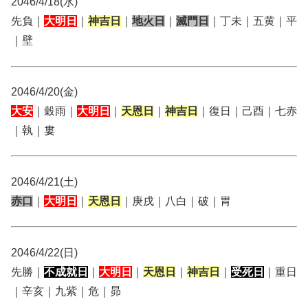
2046/4/18(水)
先負｜
大明日
｜
神吉日
｜
地火日
｜
滅門日
｜丁未｜五黄｜平
｜壁
2046/4/20(金)
大安
｜穀雨｜
大明日
｜
天恩日
｜
神吉日
｜復日｜己酉｜七赤
｜執｜婁
2046/4/21(土)
赤口
｜
大明日
｜
天恩日
｜庚戌｜八白｜破｜胃
2046/4/22(日)
先勝｜
不成就日
｜
大明日
｜
天恩日
｜
神吉日
｜
受死日
｜重日
｜辛亥｜九紫｜危｜昴