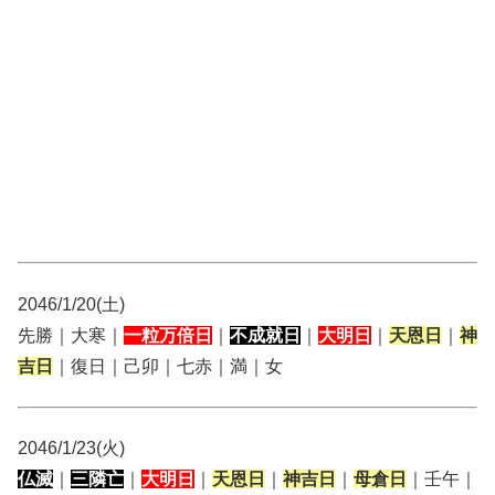
2046/1/20(土)
先勝｜大寒｜
一粒万倍日
｜
不成就日
｜
大明日
｜
天恩日
｜
神
吉日
｜復日｜己卯｜七赤｜満｜女
2046/1/23(火)
仏滅
｜
三隣亡
｜
大明日
｜
天恩日
｜
神吉日
｜
母倉日
｜壬午｜