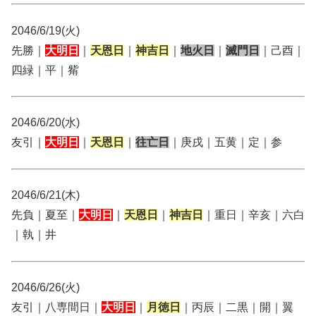
2046/6/19(火)
先勝｜
大明日
｜
天恩日
｜
神吉日
｜
地火日
｜
滅門日
｜己酉｜
四緑｜平｜觜
2046/6/20(水)
友引｜
大明日
｜
天恩日
｜
往亡日
｜庚戌｜五黄｜定｜参
2046/6/21(木)
先負｜夏至｜
大明日
｜
天恩日
｜
神吉日
｜重日｜辛亥｜六白
｜執｜井
2046/6/26(火)
友引｜八専間日｜
大明日
｜
月徳日
｜丙辰｜二黒｜開｜翼