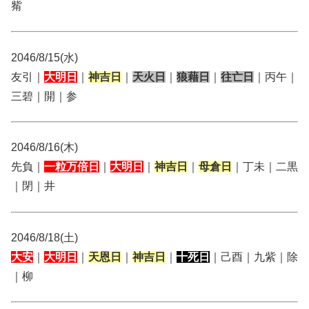
觜
2046/8/15(水)
友引｜
大明日
｜
神吉日
｜
天火日
｜
狼藉日
｜
往亡日
｜丙午｜
三碧｜開｜参
2046/8/16(木)
先負｜
一粒万倍日
｜
大明日
｜
神吉日
｜
母倉日
｜丁未｜二黒
｜閉｜井
2046/8/18(土)
大安
｜
大明日
｜
天恩日
｜
神吉日
｜
十死日
｜己酉｜九紫｜除
｜柳