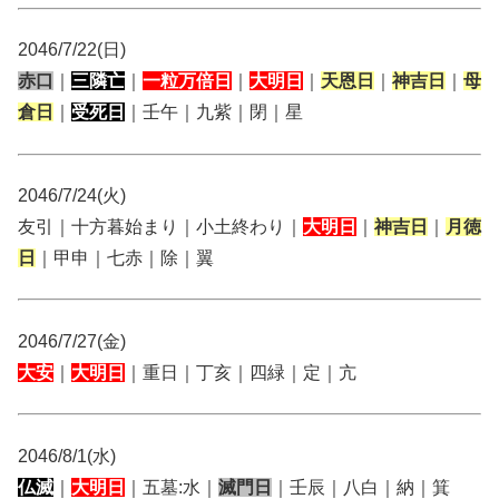
2046/7/22(日)
赤口
｜
三隣亡
｜
一粒万倍日
｜
大明日
｜
天恩日
｜
神吉日
｜
母
倉日
｜
受死日
｜壬午｜九紫｜閉｜星
2046/7/24(火)
友引｜十方暮始まり｜小土終わり｜
大明日
｜
神吉日
｜
月徳
日
｜甲申｜七赤｜除｜翼
2046/7/27(金)
大安
｜
大明日
｜重日｜丁亥｜四緑｜定｜亢
2046/8/1(水)
仏滅
｜
大明日
｜五墓:水｜
滅門日
｜壬辰｜八白｜納｜箕