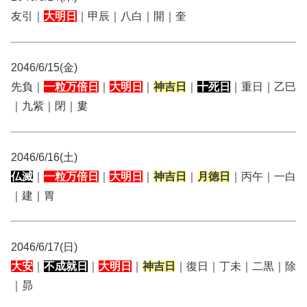
友引｜
大明日
｜甲辰｜八白｜開｜奎
2046/6/15(金)
先負｜
一粒万倍日
｜
大明日
｜
神吉日
｜
十死日
｜重日｜乙巳
｜九紫｜閉｜婁
2046/6/16(土)
仏滅
｜
一粒万倍日
｜
大明日
｜
神吉日
｜
月徳日
｜丙午｜一白
｜建｜胃
2046/6/17(日)
大安
｜
不成就日
｜
大明日
｜
神吉日
｜復日｜丁未｜二黒｜除
｜昴