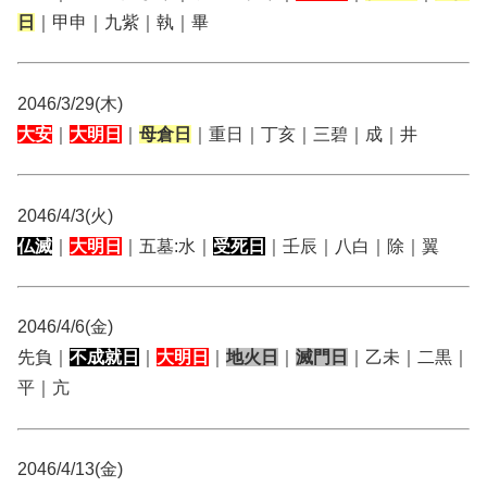
日
｜甲申｜九紫｜執｜畢
2046/3/29(木)
大安
｜
大明日
｜
母倉日
｜重日｜丁亥｜三碧｜成｜井
2046/4/3(火)
仏滅
｜
大明日
｜五墓:水｜
受死日
｜壬辰｜八白｜除｜翼
2046/4/6(金)
先負｜
不成就日
｜
大明日
｜
地火日
｜
滅門日
｜乙未｜二黒｜
平｜亢
2046/4/13(金)