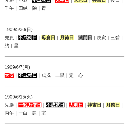
先勝｜小満｜
不成就日
｜
大明日
｜
天恩日
｜
神吉日
｜復日｜
壬午｜四緑｜除｜胃
1909/5/30(日)
先負｜
不成就日
｜
母倉日
｜
月徳日
｜
滅門日
｜庚寅｜三碧｜
納｜星
1909/6/7(月)
大安
｜
不成就日
｜戊戌｜二黒｜定｜心
1909/6/15(火)
先勝｜
一粒万倍日
｜
不成就日
｜
大明日
｜
神吉日
｜
月徳日
｜
丙午｜一白｜建｜室