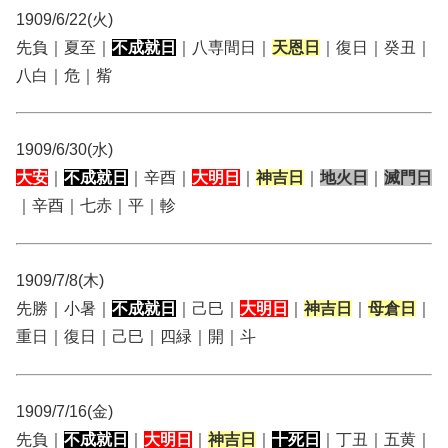
1909/6/22(火)
先負｜夏至｜
不成就日
｜八専間日｜
天恩日
｜復日｜癸丑｜
八白｜危｜觜
1909/6/30(水)
大安
｜
不成就日
｜辛酉｜
大明日
｜
神吉日
｜
地火日
｜
滅門日
｜辛酉｜七赤｜平｜軫
1909/7/8(木)
先勝｜小暑｜
不成就日
｜己巳｜
大明日
｜
神吉日
｜
母倉日
｜
重日｜復日｜己巳｜四緑｜開｜斗
1909/7/16(金)
先負｜
不成就日
｜
大明日
｜
神吉日
｜
十死日
｜丁丑｜五黄｜