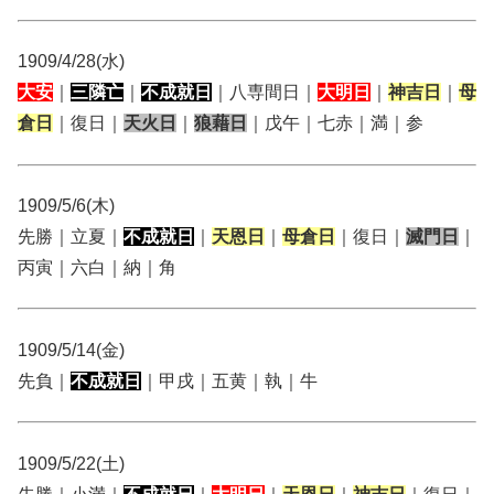
1909/4/28(水)
大安
｜
三隣亡
｜
不成就日
｜八専間日｜
大明日
｜
神吉日
｜
母
倉日
｜復日｜
天火日
｜
狼藉日
｜戊午｜七赤｜満｜参
1909/5/6(木)
先勝｜立夏｜
不成就日
｜
天恩日
｜
母倉日
｜復日｜
滅門日
｜
丙寅｜六白｜納｜角
1909/5/14(金)
先負｜
不成就日
｜甲戌｜五黄｜執｜牛
1909/5/22(土)