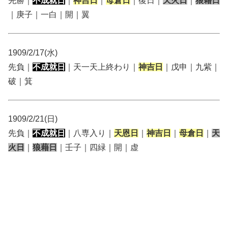
先勝｜
不成就日
｜
神吉日
｜
母倉日
｜復日｜
天火日
｜
狼藉日
｜庚子｜一白｜開｜翼
1909/2/17(水)
先負｜
不成就日
｜天一天上終わり｜
神吉日
｜戊申｜九紫｜
破｜箕
1909/2/21(日)
先負｜
不成就日
｜八専入り｜
天恩日
｜
神吉日
｜
母倉日
｜
天
火日
｜
狼藉日
｜壬子｜四緑｜開｜虚