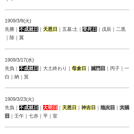
1909/3/9(火)
先勝｜
不成就日
｜
天恩日
｜五墓:土｜
受死日
｜戊辰｜二黒
｜除｜翼
1909/3/17(水)
先負｜
不成就日
｜大土終わり｜
母倉日
｜
滅門日
｜丙子｜一
白｜納｜箕
1909/3/23(火)
先負｜
不成就日
｜
大明日
｜
天恩日
｜
神吉日
｜
地火日
｜
大禍
日
｜壬午｜七赤｜平｜室