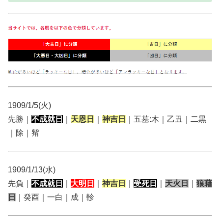
1909/1/5(火)
先勝｜
不成就日
｜
天恩日
｜
神吉日
｜五墓:木｜乙丑｜二黒
｜除｜觜
1909/1/13(水)
先負｜
不成就日
｜
大明日
｜
神吉日
｜
受死日
｜
天火日
｜
狼藉
日
｜癸酉｜一白｜成｜軫