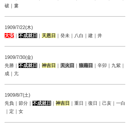
破｜婁
1909/7/22(木)
大安
｜
不成就日
｜
天恩日
｜癸未｜八白｜建｜井
1909/7/30(金)
先勝｜
不成就日
｜
神吉日
｜
天火日
｜
狼藉日
｜辛卯｜九紫｜
成｜亢
1909/8/7(土)
先負｜節分｜
不成就日
｜
神吉日
｜重日｜復日｜己亥｜一白
｜定｜女