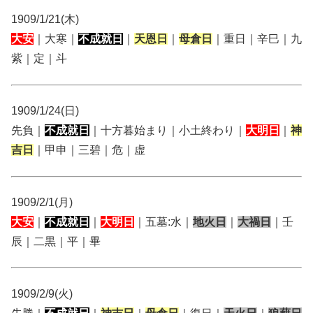
1909/1/21(木)
大安
｜大寒｜
不成就日
｜
天恩日
｜
母倉日
｜重日｜辛巳｜九
紫｜定｜斗
1909/1/24(日)
先負｜
不成就日
｜十方暮始まり｜小土終わり｜
大明日
｜
神
吉日
｜甲申｜三碧｜危｜虚
1909/2/1(月)
大安
｜
不成就日
｜
大明日
｜五墓:水｜
地火日
｜
大禍日
｜壬
辰｜二黒｜平｜畢
1909/2/9(火)