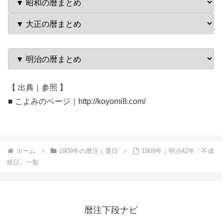
【 出典｜参照 】
■ こよみのページ｜http://koyomi8.com/
ホーム
1909年の暦注｜選日
1909年｜明治42年「不成
就日」一覧
暦注下段ナビ