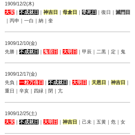
1909/12/2(木)
大安
｜
不成就日
｜
神吉日
｜
母倉日
｜
受死日
｜復日｜
滅門日
｜丙申｜一白｜納｜奎
1909/12/10(金)
先勝｜
不成就日
｜
鬼宿日
｜
大明日
｜甲辰｜二黒｜定｜鬼
1909/12/17(金)
先負｜
一粒万倍日
｜
不成就日
｜
大明日
｜
天恩日
｜
神吉日
｜
重日｜辛亥｜四緑｜閉｜亢
1909/12/25(土)
大安
｜
不成就日
｜
大明日
｜
神吉日
｜己未｜五黄｜危｜女