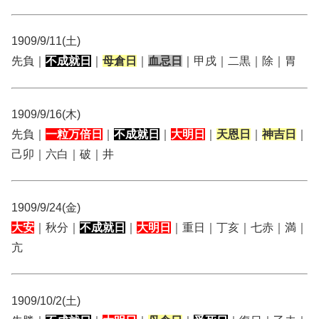
1909/9/11(土)
先負｜
不成就日
｜
母倉日
｜
血忌日
｜甲戌｜二黒｜除｜胃
1909/9/16(木)
先負｜
一粒万倍日
｜
不成就日
｜
大明日
｜
天恩日
｜
神吉日
｜
己卯｜六白｜破｜井
1909/9/24(金)
大安
｜秋分｜
不成就日
｜
大明日
｜重日｜丁亥｜七赤｜満｜
亢
1909/10/2(土)