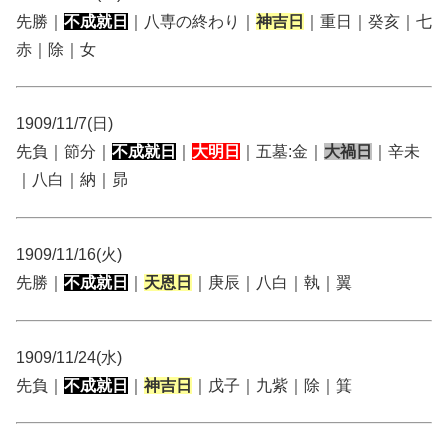
先勝｜
不成就日
｜八専の終わり｜
神吉日
｜重日｜癸亥｜七
赤｜除｜女
1909/11/7(日)
先負｜節分｜
不成就日
｜
大明日
｜五墓:金｜
大禍日
｜辛未
｜八白｜納｜昴
1909/11/16(火)
先勝｜
不成就日
｜
天恩日
｜庚辰｜八白｜執｜翼
1909/11/24(水)
先負｜
不成就日
｜
神吉日
｜戊子｜九紫｜除｜箕