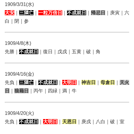
1909/3/31(水)
大安
｜
三隣亡
｜
一粒万倍日
｜
不成就日
｜
帰忌日
｜庚寅｜六
白｜閉｜参
1909/4/8(木)
先勝｜
不成就日
｜復日｜戊戌｜五黄｜破｜角
1909/4/16(金)
先負｜
三隣亡
｜
不成就日
｜
大明日
｜
神吉日
｜
母倉日
｜
天火
日
｜
狼藉日
｜丙午｜四緑｜満｜牛
1909/4/20(火)
先負｜
不成就日
｜
大明日
｜
天恩日
｜庚戌｜八白｜破｜室