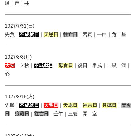
緑｜定｜井
1927/7/31(日)
先負｜
不成就日
｜
天恩日
｜
往亡日
｜丙寅｜一白｜危｜星
1927/8/8(月)
大安
｜立秋｜
不成就日
｜
母倉日
｜復日｜甲戌｜二黒｜満｜
心
1927/8/16(火)
先勝｜
不成就日
｜
大明日
｜
天恩日
｜
神吉日
｜
月徳日
｜
天火
日
｜
狼藉日
｜
往亡日
｜壬午｜三碧｜開｜室