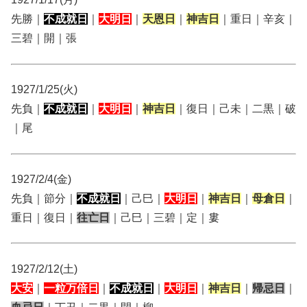
先勝｜
不成就日
｜
大明日
｜
天恩日
｜
神吉日
｜重日｜辛亥｜
三碧｜開｜張
1927/1/25(火)
先負｜
不成就日
｜
大明日
｜
神吉日
｜復日｜己未｜二黒｜破
｜尾
1927/2/4(金)
先負｜節分｜
不成就日
｜己巳｜
大明日
｜
神吉日
｜
母倉日
｜
重日｜復日｜
往亡日
｜己巳｜三碧｜定｜婁
1927/2/12(土)
大安
｜
一粒万倍日
｜
不成就日
｜
大明日
｜
神吉日
｜
帰忌日
｜