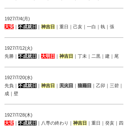
1927/7/4(月)
大安
｜
不成就日
｜
神吉日
｜重日｜己亥｜一白｜執｜張
1927/7/12(火)
先勝｜
不成就日
｜
大明日
｜
神吉日
｜丁未｜二黒｜建｜尾
1927/7/20(水)
先負｜
不成就日
｜
神吉日
｜
天火日
｜
狼藉日
｜乙卯｜三碧｜
成｜壁
1927/7/28(木)
大安
｜
不成就日
｜八専の終わり｜
神吉日
｜重日｜癸亥｜四