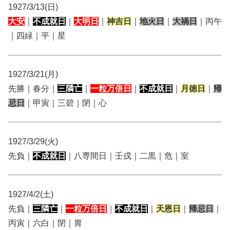
1927/3/13(日)
大安
｜
不成就日
｜
大明日
｜
神吉日
｜
地火日
｜
大禍日
｜丙午
｜四緑｜平｜星
1927/3/21(月)
先勝｜春分｜
三隣亡
｜
一粒万倍日
｜
不成就日
｜
月徳日
｜
帰
忌日
｜甲寅｜三碧｜閉｜心
1927/3/29(火)
先負｜
不成就日
｜八専間日｜壬戌｜二黒｜危｜室
1927/4/2(土)
先負｜
三隣亡
｜
一粒万倍日
｜
不成就日
｜
天恩日
｜
帰忌日
｜
丙寅｜六白｜閉｜胃