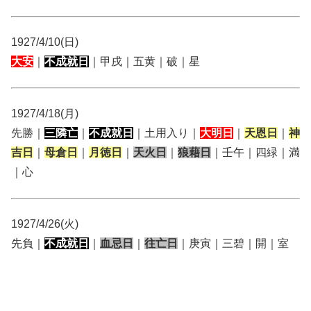
1927/4/10(日)
大安
｜
不成就日
｜甲戌｜五黄｜破｜星
1927/4/18(月)
先勝｜
三隣亡
｜
不成就日
｜土用入り｜
大明日
｜
天恩日
｜
神
吉日
｜
母倉日
｜
月徳日
｜
天火日
｜
狼藉日
｜壬午｜四緑｜満
｜心
1927/4/26(火)
先負｜
不成就日
｜
血忌日
｜
往亡日
｜庚寅｜三碧｜開｜室