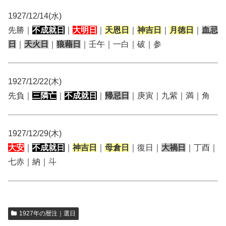
1927/12/14(水)
先勝｜
不成就日
｜
大明日
｜
天恩日
｜
神吉日
｜
月徳日
｜
血忌
日
｜
天火日
｜
狼藉日
｜壬午｜一白｜破｜参
1927/12/22(木)
先負｜
三隣亡
｜
不成就日
｜
帰忌日
｜庚寅｜九紫｜満｜角
1927/12/29(木)
大安
｜
不成就日
｜
神吉日
｜
母倉日
｜復日｜
大禍日
｜丁酉｜
七赤｜納｜斗
1927年の暦注｜選日