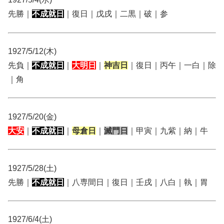
先勝｜
不成就日
｜復日｜戊戌｜二黒｜破｜参
1927/5/12(木)
先負｜
不成就日
｜
大明日
｜
神吉日
｜復日｜丙午｜一白｜除
｜角
1927/5/20(金)
大安
｜
不成就日
｜
母倉日
｜
滅門日
｜甲寅｜九紫｜納｜牛
1927/5/28(土)
先勝｜
不成就日
｜八専間日｜復日｜壬戌｜八白｜執｜胃
1927/6/4(土)