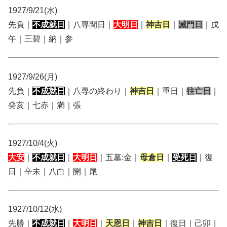
1927/9/21(水)
先負｜
不成就日
｜八専間日｜
大明日
｜
神吉日
｜
滅門日
｜戊
午｜三碧｜納｜参
1927/9/26(月)
先負｜
不成就日
｜八専の終わり｜
神吉日
｜重日｜
往亡日
｜
癸亥｜七赤｜満｜張
1927/10/4(火)
大安
｜
不成就日
｜
大明日
｜五墓:金｜
母倉日
｜
受死日
｜復
日｜辛未｜八白｜開｜尾
1927/10/12(水)
先勝｜
不成就日
｜
大明日
｜
天恩日
｜
神吉日
｜復日｜己卯｜