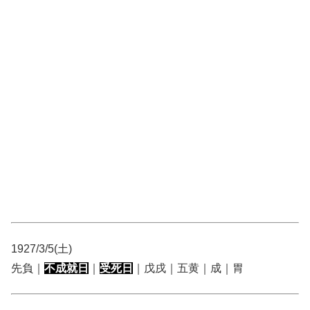
1927/3/5(土)
先負｜
不成就日
｜
受死日
｜戊戌｜五黄｜成｜胃