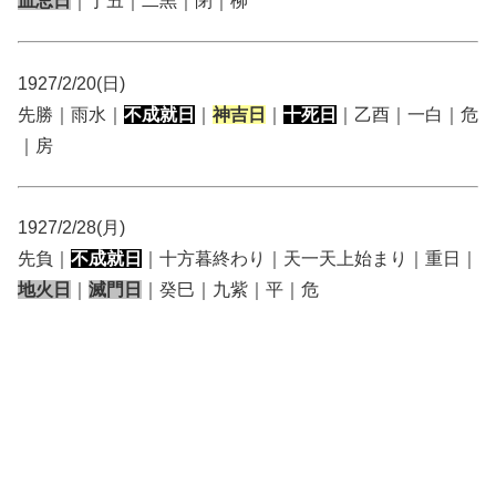
血忌日
｜丁丑｜二黒｜閉｜柳
1927/2/20(日)
先勝｜雨水｜
不成就日
｜
神吉日
｜
十死日
｜乙酉｜一白｜危
｜房
1927/2/28(月)
先負｜
不成就日
｜十方暮終わり｜天一天上始まり｜重日｜
地火日
｜
滅門日
｜癸巳｜九紫｜平｜危