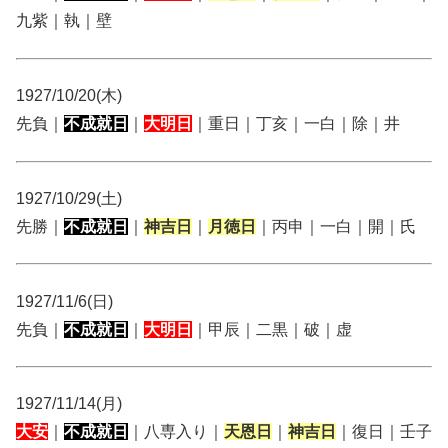
九紫｜執｜壁
1927/10/20(木)
先負｜
不成就日
｜
大明日
｜重日｜丁亥｜一白｜除｜井
1927/10/29(土)
先勝｜
不成就日
｜
神吉日
｜
月徳日
｜丙申｜一白｜開｜氏
1927/11/6(日)
先負｜
不成就日
｜
大明日
｜甲辰｜二黒｜破｜虚
1927/11/14(月)
大安
｜
不成就日
｜八専入り｜
天恩日
｜
神吉日
｜復日｜壬子