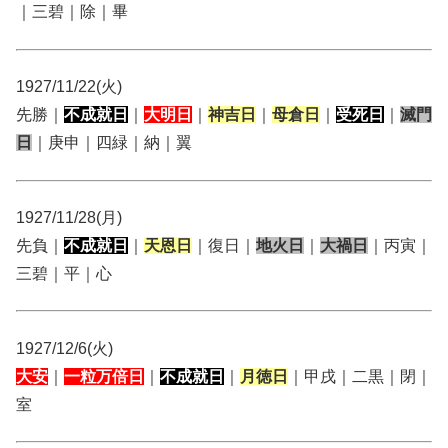
｜三碧｜除｜畢
1927/11/22(火)
先勝｜
不成就日
｜
大明日
｜
神吉日
｜
母倉日
｜
受死日
｜
滅門
日
｜庚申｜四緑｜納｜翼
1927/11/28(月)
先負｜
不成就日
｜
天恩日
｜復日｜
地火日
｜
大禍日
｜丙寅｜
三碧｜平｜心
1927/12/6(火)
大安
｜
一粒万倍日
｜
不成就日
｜
月徳日
｜甲戌｜二黒｜閉｜
室