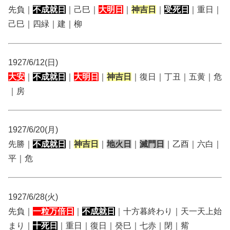
先負｜
不成就日
｜己巳｜
大明日
｜
神吉日
｜
受死日
｜重日｜
己巳｜四緑｜建｜柳
1927/6/12(日)
大安
｜
不成就日
｜
大明日
｜
神吉日
｜復日｜丁丑｜五黄｜危
｜房
1927/6/20(月)
先勝｜
不成就日
｜
神吉日
｜
地火日
｜
滅門日
｜乙酉｜六白｜
平｜危
1927/6/28(火)
先負｜
一粒万倍日
｜
不成就日
｜十方暮終わり｜天一天上始
まり｜
十死日
｜重日｜復日｜癸巳｜七赤｜閉｜觜