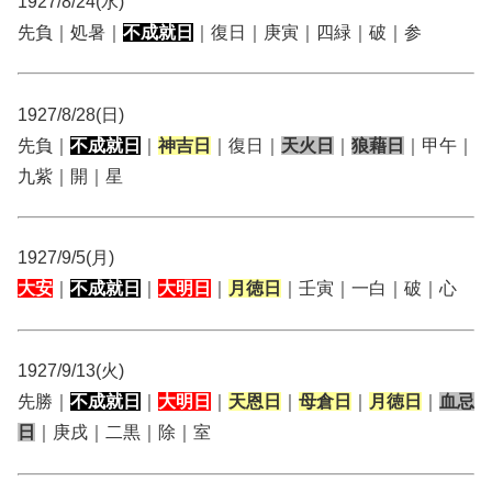
1927/8/24(水)
先負｜処暑｜
不成就日
｜復日｜庚寅｜四緑｜破｜参
1927/8/28(日)
先負｜
不成就日
｜
神吉日
｜復日｜
天火日
｜
狼藉日
｜甲午｜
九紫｜開｜星
1927/9/5(月)
大安
｜
不成就日
｜
大明日
｜
月徳日
｜壬寅｜一白｜破｜心
1927/9/13(火)
先勝｜
不成就日
｜
大明日
｜
天恩日
｜
母倉日
｜
月徳日
｜
血忌
日
｜庚戌｜二黒｜除｜室