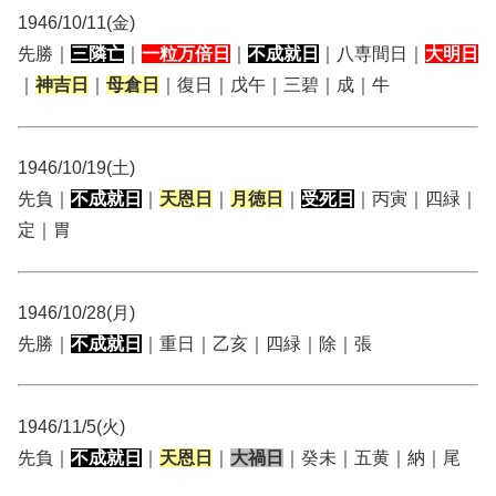
1946/10/11(金)
先勝｜
三隣亡
｜
一粒万倍日
｜
不成就日
｜八専間日｜
大明日
｜
神吉日
｜
母倉日
｜復日｜戊午｜三碧｜成｜牛
1946/10/19(土)
先負｜
不成就日
｜
天恩日
｜
月徳日
｜
受死日
｜丙寅｜四緑｜
定｜胃
1946/10/28(月)
先勝｜
不成就日
｜重日｜乙亥｜四緑｜除｜張
1946/11/5(火)
先負｜
不成就日
｜
天恩日
｜
大禍日
｜癸未｜五黄｜納｜尾