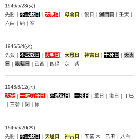
1946/5/28(火)
先勝｜
不成就日
｜
大明日
｜
母倉日
｜復日｜
滅門日
｜壬寅｜
六白｜納｜室
1946/6/4(火)
先負｜
不成就日
｜
大明日
｜
天恩日
｜
神吉日
｜
十死日
｜
天火
日
｜
狼藉日
｜己酉｜四緑｜定｜觜
1946/6/12(水)
大安
｜
一粒万倍日
｜
不成就日
｜
十死日
｜重日｜復日｜丁巳
｜三碧｜閉｜軫
1946/6/20(木)
先勝｜
不成就日
｜
天恩日
｜
神吉日
｜五墓:木｜乙丑｜八白