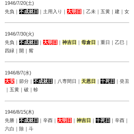
1946/7/20(土)
先負｜
不成就日
｜土用入り｜
大明日
｜乙未｜五黄｜建｜女
1946/7/30(火)
先負｜
不成就日
｜
大明日
｜
神吉日
｜
母倉日
｜重日｜乙巳｜
四緑｜開｜觜
1946/8/7(水)
大安
｜節分｜
不成就日
｜八専間日｜
天恩日
｜
十死日
｜癸丑
｜五黄｜破｜軫
1946/8/15(木)
先勝｜
不成就日
｜辛酉｜
大明日
｜
神吉日
｜
十死日
｜辛酉｜
六白｜除｜斗