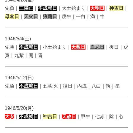
先負｜
三隣亡
｜
不成就日
｜大土始まり｜
大明日
｜
神吉日
｜
母倉日
｜
天火日
｜
狼藉日
｜庚午｜一白｜満｜牛
1946/5/4(土)
先勝｜
不成就日
｜小土始まり｜
天赦日
｜
血忌日
｜復日｜戊
寅｜九紫｜開｜胃
1946/5/12(日)
先負｜
不成就日
｜五墓:火｜復日｜丙戌｜八白｜執｜星
1946/5/20(月)
大安
｜
不成就日
｜
神吉日
｜
天赦日
｜甲午｜七赤｜除｜心