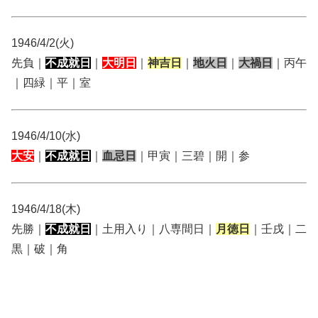
1946/4/2(火)
先負｜
不成就日
｜
大明日
｜
神吉日
｜
地火日
｜
大禍日
｜丙午
｜四緑｜平｜室
1946/4/10(水)
大安
｜
不成就日
｜
血忌日
｜甲寅｜三碧｜開｜参
1946/4/18(木)
先勝｜
不成就日
｜土用入り｜八専間日｜
月徳日
｜壬戌｜二
黒｜破｜角