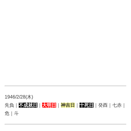
1946/2/28(木)
先負｜
不成就日
｜
大明日
｜
神吉日
｜
十死日
｜癸酉｜七赤｜
危｜斗