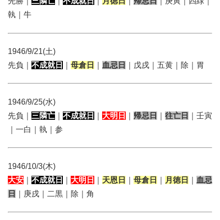
先勝｜
三隣亡
｜
不成就日
｜
月徳日
｜
帰忌日
｜庚寅｜四緑｜
執｜牛
1946/9/21(土)
先負｜
不成就日
｜
母倉日
｜
血忌日
｜戊戌｜五黄｜除｜胃
1946/9/25(水)
先負｜
三隣亡
｜
不成就日
｜
大明日
｜
帰忌日
｜
往亡日
｜壬寅
｜一白｜執｜参
1946/10/3(木)
大安
｜
不成就日
｜
大明日
｜
天恩日
｜
母倉日
｜
月徳日
｜
血忌
日
｜庚戌｜二黒｜除｜角