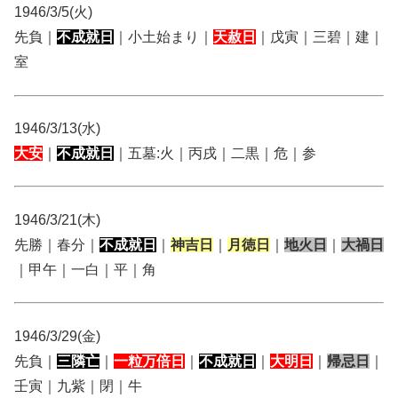
1946/3/5(火)
先負｜
不成就日
｜小土始まり｜
天赦日
｜戊寅｜三碧｜建｜
室
1946/3/13(水)
大安
｜
不成就日
｜五墓:火｜丙戌｜二黒｜危｜参
1946/3/21(木)
先勝｜春分｜
不成就日
｜
神吉日
｜
月徳日
｜
地火日
｜
大禍日
｜甲午｜一白｜平｜角
1946/3/29(金)
先負｜
三隣亡
｜
一粒万倍日
｜
不成就日
｜
大明日
｜
帰忌日
｜
壬寅｜九紫｜閉｜牛