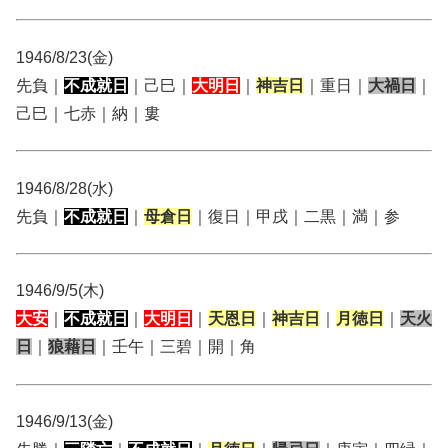
1946/8/23(金)
先負｜
不成就日
｜己巳｜
大明日
｜
神吉日
｜重日｜
大禍日
｜
己巳｜七赤｜納｜婁
1946/8/28(水)
先負｜
不成就日
｜
母倉日
｜復日｜甲戌｜二黒｜満｜参
1946/9/5(木)
大安
｜
不成就日
｜
大明日
｜
天恩日
｜
神吉日
｜
月徳日
｜
天火
日
｜
狼藉日
｜壬午｜三碧｜開｜角
1946/9/13(金)