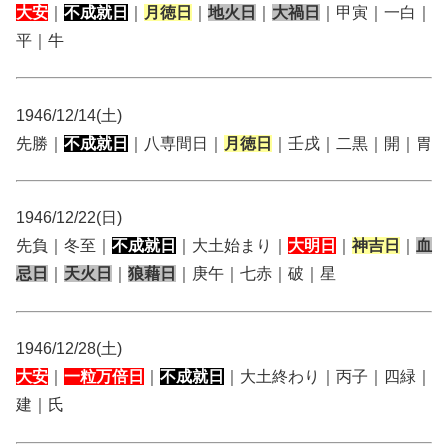
大安
｜
不成就日
｜
月徳日
｜
地火日
｜
大禍日
｜甲寅｜一白｜
平｜牛
1946/12/14(土)
先勝｜
不成就日
｜八専間日｜
月徳日
｜壬戌｜二黒｜開｜胃
1946/12/22(日)
先負｜冬至｜
不成就日
｜大土始まり｜
大明日
｜
神吉日
｜
血
忌日
｜
天火日
｜
狼藉日
｜庚午｜七赤｜破｜星
1946/12/28(土)
大安
｜
一粒万倍日
｜
不成就日
｜大土終わり｜丙子｜四緑｜
建｜氏