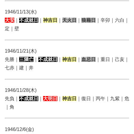
1946/11/13(水)
大安
｜
不成就日
｜
神吉日
｜
天火日
｜
狼藉日
｜辛卯｜六白｜
定｜壁
1946/11/21(木)
先勝｜
三隣亡
｜
不成就日
｜
神吉日
｜
血忌日
｜重日｜己亥｜
七赤｜建｜井
1946/11/28(木)
先負｜
不成就日
｜
大明日
｜
神吉日
｜復日｜丙午｜九紫｜危
｜角
1946/12/6(金)