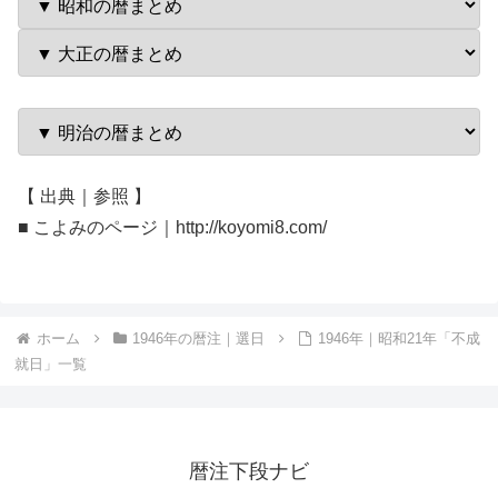
【 出典｜参照 】
■ こよみのページ｜http://koyomi8.com/
ホーム
1946年の暦注｜選日
1946年｜昭和21年「不成
就日」一覧
暦注下段ナビ