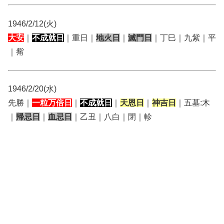
1946/2/12(火)
大安
｜
不成就日
｜重日｜
地火日
｜
滅門日
｜丁巳｜九紫｜平
｜觜
1946/2/20(水)
先勝｜
一粒万倍日
｜
不成就日
｜
天恩日
｜
神吉日
｜五墓:木
｜
帰忌日
｜
血忌日
｜乙丑｜八白｜閉｜軫