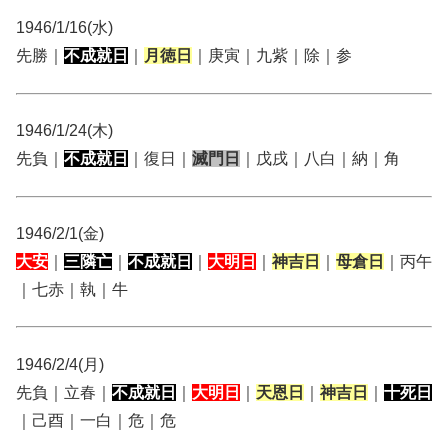
1946/1/16(水)
先勝｜
不成就日
｜
月徳日
｜庚寅｜九紫｜除｜参
1946/1/24(木)
先負｜
不成就日
｜復日｜
滅門日
｜戊戌｜八白｜納｜角
1946/2/1(金)
大安
｜
三隣亡
｜
不成就日
｜
大明日
｜
神吉日
｜
母倉日
｜丙午
｜七赤｜執｜牛
1946/2/4(月)
先負｜立春｜
不成就日
｜
大明日
｜
天恩日
｜
神吉日
｜
十死日
｜己酉｜一白｜危｜危