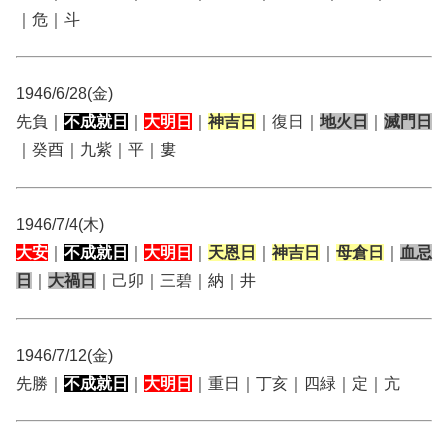
｜危｜斗
1946/6/28(金)
先負｜
不成就日
｜
大明日
｜
神吉日
｜復日｜
地火日
｜
滅門日
｜癸酉｜九紫｜平｜婁
1946/7/4(木)
大安
｜
不成就日
｜
大明日
｜
天恩日
｜
神吉日
｜
母倉日
｜
血忌
日
｜
大禍日
｜己卯｜三碧｜納｜井
1946/7/12(金)
先勝｜
不成就日
｜
大明日
｜重日｜丁亥｜四緑｜定｜亢