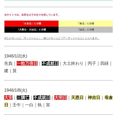
1946/1/2(水)
先負｜
一粒万倍日
｜
不成就日
｜大土終わり｜丙子｜四緑｜
建｜箕
1946/1/8(火)
大安
｜
三隣亡
｜
不成就日
｜
大明日
｜
天恩日
｜
神吉日
｜
母倉
日
｜壬午｜一白｜執｜室