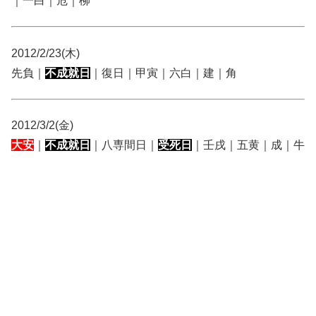
｜一白｜危｜柳
2012/2/23(木)
先負｜
不成就日
｜復日｜甲寅｜六白｜建｜角
2012/3/2(金)
大安
｜
不成就日
｜八専間日｜
受死日
｜壬戌｜五黄｜成｜牛