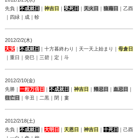
先負｜
不成就日
｜
神吉日
｜
受死日
｜
天火日
｜
狼藉日
｜乙酉
｜四緑｜成｜軫
2012/2/2(木)
大安
｜
不成就日
｜十方暮終わり｜天一天上始まり｜
母倉日
｜重日｜癸巳｜三碧｜定｜斗
2012/2/10(金)
先勝｜
一粒万倍日
｜
不成就日
｜
神吉日
｜
帰忌日
｜
血忌日
｜
往亡日
｜辛丑｜二黒｜閉｜婁
2012/2/18(土)
先負｜
不成就日
｜
大明日
｜
天恩日
｜
神吉日
｜
十死日
｜己酉