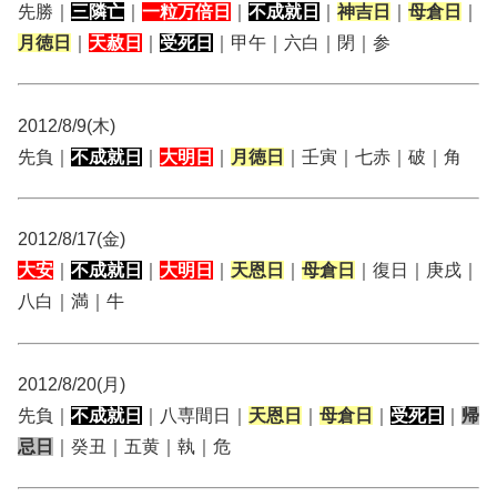
先勝｜
三隣亡
｜
一粒万倍日
｜
不成就日
｜
神吉日
｜
母倉日
｜
月徳日
｜
天赦日
｜
受死日
｜甲午｜六白｜閉｜参
2012/8/9(木)
先負｜
不成就日
｜
大明日
｜
月徳日
｜壬寅｜七赤｜破｜角
2012/8/17(金)
大安
｜
不成就日
｜
大明日
｜
天恩日
｜
母倉日
｜復日｜庚戌｜
八白｜満｜牛
2012/8/20(月)
先負｜
不成就日
｜八専間日｜
天恩日
｜
母倉日
｜
受死日
｜
帰
忌日
｜癸丑｜五黄｜執｜危