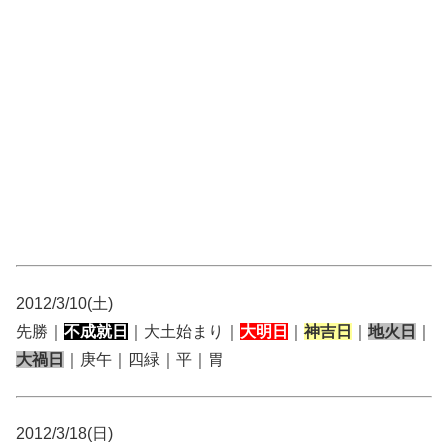
2012/3/10(土)
先勝｜
不成就日
｜大土始まり｜
大明日
｜
神吉日
｜
地火日
｜
大禍日
｜庚午｜四緑｜平｜胃
2012/3/18(日)