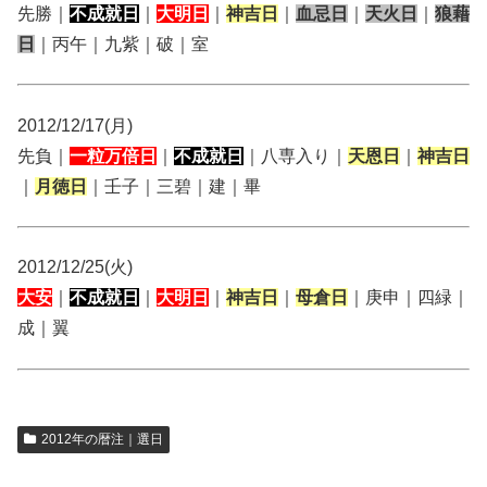
先勝｜
不成就日
｜
大明日
｜
神吉日
｜
血忌日
｜
天火日
｜
狼藉
日
｜丙午｜九紫｜破｜室
2012/12/17(月)
先負｜
一粒万倍日
｜
不成就日
｜八専入り｜
天恩日
｜
神吉日
｜
月徳日
｜壬子｜三碧｜建｜畢
2012/12/25(火)
大安
｜
不成就日
｜
大明日
｜
神吉日
｜
母倉日
｜庚申｜四緑｜
成｜翼
2012年の暦注｜選日