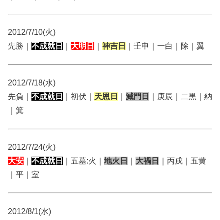
2012/7/10(火)
先勝｜
不成就日
｜
大明日
｜
神吉日
｜壬申｜一白｜除｜翼
2012/7/18(水)
先負｜
不成就日
｜初伏｜
天恩日
｜
滅門日
｜庚辰｜二黒｜納
｜箕
2012/7/24(火)
大安
｜
不成就日
｜五墓:火｜
地火日
｜
大禍日
｜丙戌｜五黄
｜平｜室
2012/8/1(水)