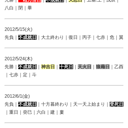
八白｜閉｜畢
2012/5/15(火)
先負｜
不成就日
｜大土終わり｜復日｜丙子｜七赤｜危｜翼
2012/5/24(木)
先勝｜
不成就日
｜
神吉日
｜
十死日
｜
天火日
｜
狼藉日
｜乙酉
｜七赤｜定｜斗
2012/6/1(金)
先負｜
不成就日
｜十方暮終わり｜天一天上始まり｜
受死日
｜重日｜癸巳｜六白｜建｜婁