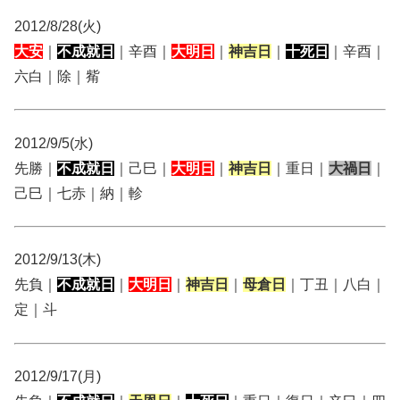
2012/8/28(火)
大安
｜
不成就日
｜辛酉｜
大明日
｜
神吉日
｜
十死日
｜辛酉｜
六白｜除｜觜
2012/9/5(水)
先勝｜
不成就日
｜己巳｜
大明日
｜
神吉日
｜重日｜
大禍日
｜
己巳｜七赤｜納｜軫
2012/9/13(木)
先負｜
不成就日
｜
大明日
｜
神吉日
｜
母倉日
｜丁丑｜八白｜
定｜斗
2012/9/17(月)