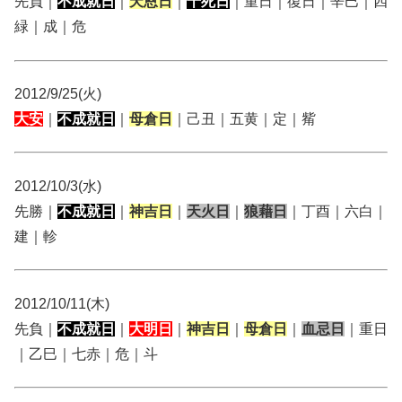
先負｜
不成就日
｜
天恩日
｜
十死日
｜重日｜復日｜辛巳｜四
緑｜成｜危
2012/9/25(火)
大安
｜
不成就日
｜
母倉日
｜己丑｜五黄｜定｜觜
2012/10/3(水)
先勝｜
不成就日
｜
神吉日
｜
天火日
｜
狼藉日
｜丁酉｜六白｜
建｜軫
2012/10/11(木)
先負｜
不成就日
｜
大明日
｜
神吉日
｜
母倉日
｜
血忌日
｜重日
｜乙巳｜七赤｜危｜斗