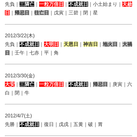
先負｜
三隣亡
｜
一粒万倍日
｜
不成就日
｜小土始まり｜
天赦
日
｜
帰忌日
｜
往亡日
｜戊寅｜三碧｜閉｜星
2012/3/22(木)
先負｜
不成就日
｜
大明日
｜
天恩日
｜
神吉日
｜
地火日
｜
大禍
日
｜壬午｜七赤｜平｜角
2012/3/30(金)
大安
｜
三隣亡
｜
一粒万倍日
｜
不成就日
｜
帰忌日
｜庚寅｜六
白｜閉｜牛
2012/4/7(土)
先勝｜
不成就日
｜復日｜戊戌｜五黄｜破｜胃