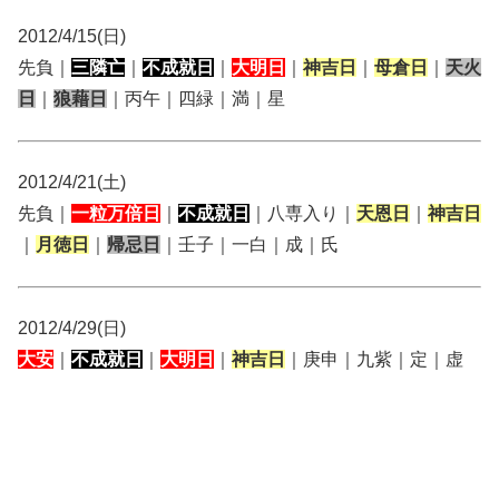
2012/4/15(日)
先負｜
三隣亡
｜
不成就日
｜
大明日
｜
神吉日
｜
母倉日
｜
天火
日
｜
狼藉日
｜丙午｜四緑｜満｜星
2012/4/21(土)
先負｜
一粒万倍日
｜
不成就日
｜八専入り｜
天恩日
｜
神吉日
｜
月徳日
｜
帰忌日
｜壬子｜一白｜成｜氏
2012/4/29(日)
大安
｜
不成就日
｜
大明日
｜
神吉日
｜庚申｜九紫｜定｜虚