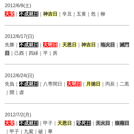
2012/6/9(土)
大安
｜
不成就日
｜
神吉日
｜辛丑｜五黄｜危｜柳
2012/6/17(日)
先勝｜
不成就日
｜
大明日
｜
天恩日
｜
神吉日
｜
地火日
｜
滅門
日
｜己酉｜四緑｜平｜房
2012/6/24(日)
先負｜
不成就日
｜八専間日｜
大明日
｜
月徳日
｜丙辰｜二黒
｜開｜虚
2012/7/2(月)
大安
｜
不成就日
｜甲子｜
天恩日
｜
受死日
｜
天火日
｜
狼藉日
｜甲子｜九紫｜破｜畢