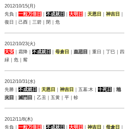
2012/10/15(月)
先負｜
一粒万倍日
｜
不成就日
｜
大明日
｜
天恩日
｜
神吉日
｜
復日｜己酉｜三碧｜閉｜危
2012/10/23(火)
大安
｜霜降｜
不成就日
｜
母倉日
｜
血忌日
｜重日｜丁巳｜四
緑｜危｜觜
2012/10/31(水)
先勝｜
不成就日
｜
天恩日
｜
神吉日
｜五墓:木｜
十死日
｜
地
火日
｜
滅門日
｜乙丑｜五黄｜平｜軫
2012/11/8(木)
先負｜
一粒万倍日
｜
不成就日
｜
大明日
｜
神吉日
｜
母倉日
｜