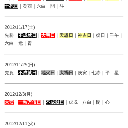
十死日
｜癸酉｜六白｜開｜斗
2012/11/17(土)
先勝｜
不成就日
｜
大明日
｜
天恩日
｜
神吉日
｜復日｜壬午｜
六白｜危｜胃
2012/11/25(日)
先負｜
不成就日
｜
地火日
｜
大禍日
｜庚寅｜七赤｜平｜星
2012/12/3(月)
大安
｜
一粒万倍日
｜
不成就日
｜戊戌｜八白｜閉｜心
2012/12/11(火)