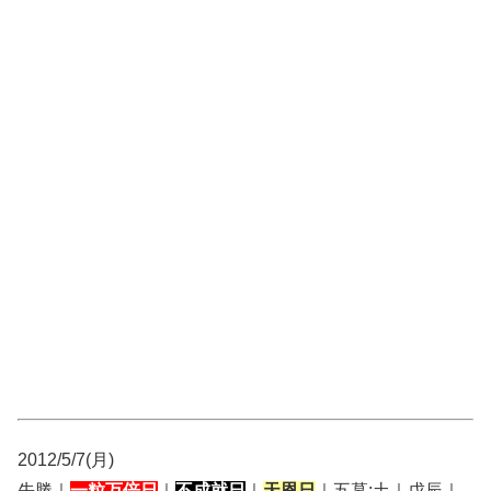
2012/5/7(月)
先勝｜
一粒万倍日
｜
不成就日
｜
天恩日
｜五墓:土｜戊辰｜