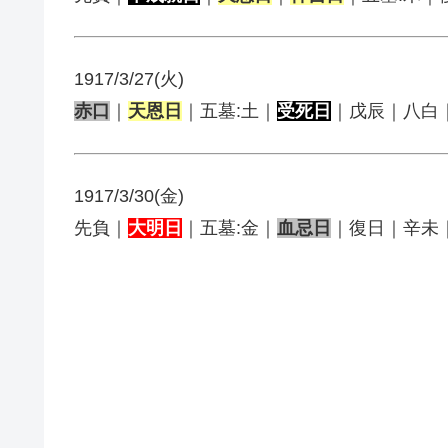
1917/3/27(火)
赤口
｜
天恩日
｜五墓:土｜
受死日
｜戊辰｜八白
1917/3/30(金)
先負｜
大明日
｜五墓:金｜
血忌日
｜復日｜辛未