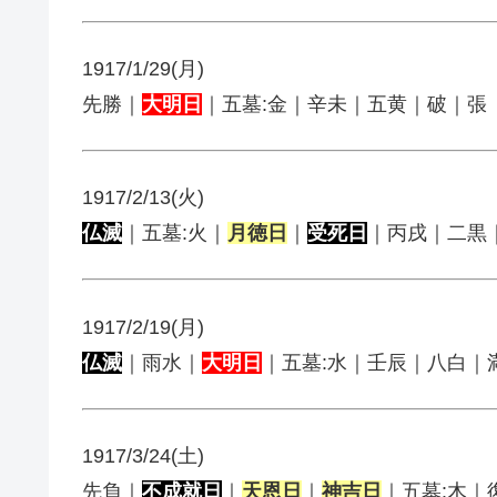
1917/1/29(月)
先勝｜
大明日
｜五墓:金｜辛未｜五黄｜破｜張
1917/2/13(火)
仏滅
｜五墓:火｜
月徳日
｜
受死日
｜丙戌｜二黒
1917/2/19(月)
仏滅
｜雨水｜
大明日
｜五墓:水｜壬辰｜八白｜
1917/3/24(土)
先負｜
不成就日
｜
天恩日
｜
神吉日
｜五墓:木｜