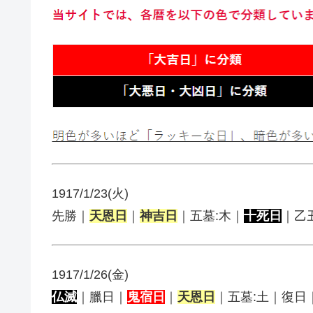
1917/1/23(火)
先勝｜
天恩日
｜
神吉日
｜五墓:木｜
十死日
｜乙
1917/1/26(金)
仏滅
｜臘日｜
鬼宿日
｜
天恩日
｜五墓:土｜復日