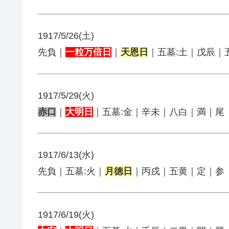
1917/5/26(土)
先負｜
一粒万倍日
｜
天恩日
｜五墓:土｜戊辰｜
1917/5/29(火)
赤口
｜
大明日
｜五墓:金｜辛未｜八白｜満｜尾
1917/6/13(水)
先負｜五墓:火｜
月徳日
｜丙戌｜五黄｜定｜参
1917/6/19(火)