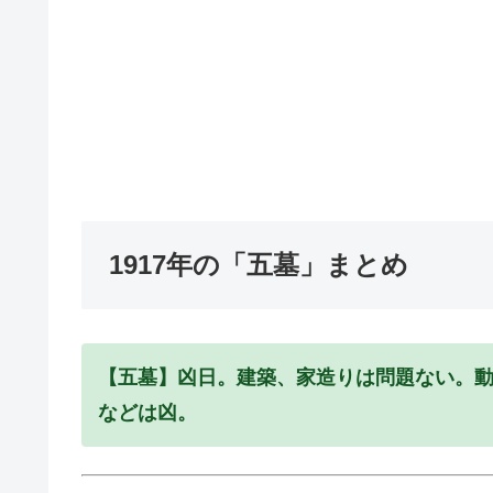
1917年の「五墓」まとめ
【五墓】凶日。建築、家造りは問題ない。
などは凶。