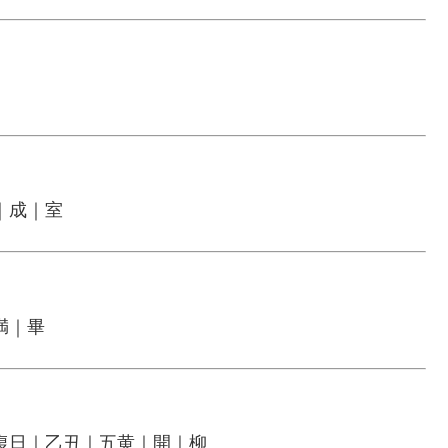
｜成｜室
満｜畢
復日｜乙丑｜五黄｜開｜柳