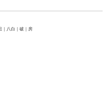
丑｜八白｜破｜房