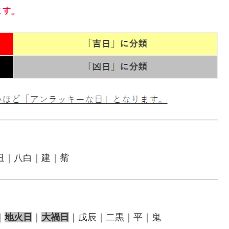
丑｜八白｜建｜觜
｜
地火日
｜
大禍日
｜戊辰｜二黒｜平｜鬼