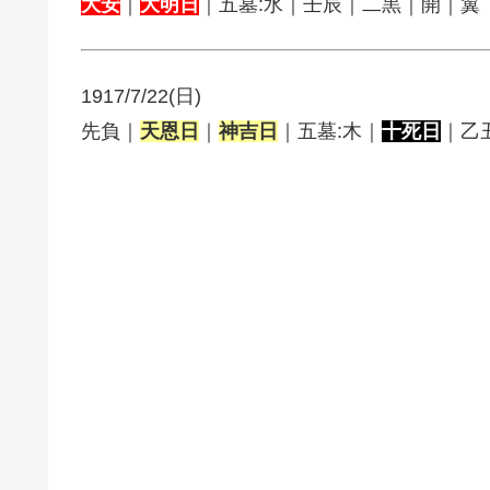
大安
｜
大明日
｜五墓:水｜壬辰｜二黒｜開｜翼
1917/7/22(日)
先負｜
天恩日
｜
神吉日
｜五墓:木｜
十死日
｜乙