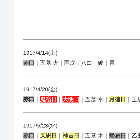
1917/4/14(土)
赤口
｜五墓:火｜丙戌｜八白｜破｜胃
1917/4/20(金)
赤口
｜
鬼宿日
｜
大明日
｜五墓:水｜
月徳日
｜壬
1917/5/23(水)
赤口
｜
天恩日
｜
神吉日
｜五墓:木｜
帰忌日
｜乙