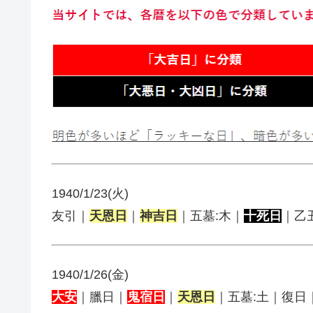
1940/1/23(火)
友引｜
天恩日
｜
神吉日
｜五墓:木｜
十死日
｜乙
1940/1/26(金)
大安
｜臘日｜
鬼宿日
｜
天恩日
｜五墓:土｜復日