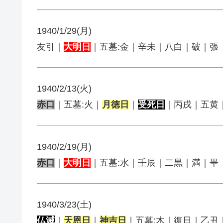
1940/1/29(月)
友引｜
大明日
｜五墓:金｜辛未｜八白｜破｜張
1940/2/13(火)
赤口
｜五墓:火｜
月徳日
｜
受死日
｜丙戌｜五黄
1940/2/19(月)
赤口
｜
大明日
｜五墓:水｜壬辰｜二黒｜満｜畢
1940/3/23(土)
仏滅
｜
天恩日
｜
神吉日
｜五墓:木｜復日｜乙丑