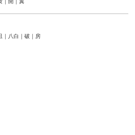
黄｜開｜翼
丑｜八白｜破｜房