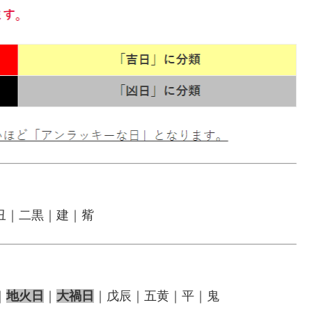
丑｜二黒｜建｜觜
｜
地火日
｜
大禍日
｜戊辰｜五黄｜平｜鬼