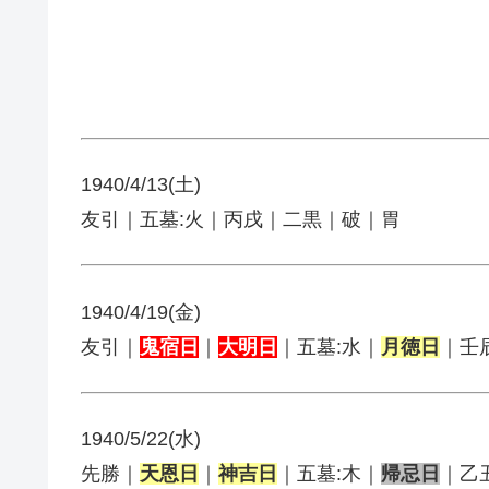
1940/4/13(土)
友引｜五墓:火｜丙戌｜二黒｜破｜胃
1940/4/19(金)
友引｜
鬼宿日
｜
大明日
｜五墓:水｜
月徳日
｜壬
1940/5/22(水)
先勝｜
天恩日
｜
神吉日
｜五墓:木｜
帰忌日
｜乙