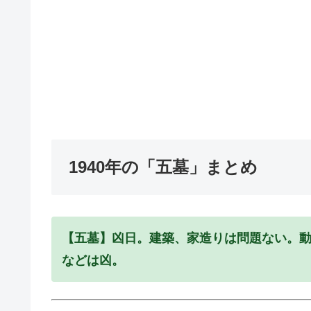
1940年の「五墓」まとめ
【五墓】凶日。建築、家造りは問題ない。
などは凶。