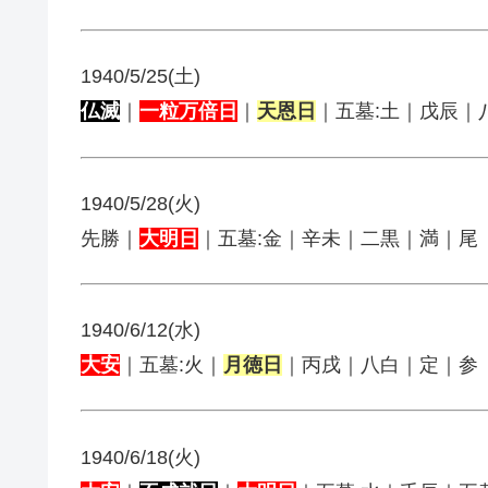
1940/5/25(土)
仏滅
｜
一粒万倍日
｜
天恩日
｜五墓:土｜戊辰｜
1940/5/28(火)
先勝｜
大明日
｜五墓:金｜辛未｜二黒｜満｜尾
1940/6/12(水)
大安
｜五墓:火｜
月徳日
｜丙戌｜八白｜定｜参
1940/6/18(火)