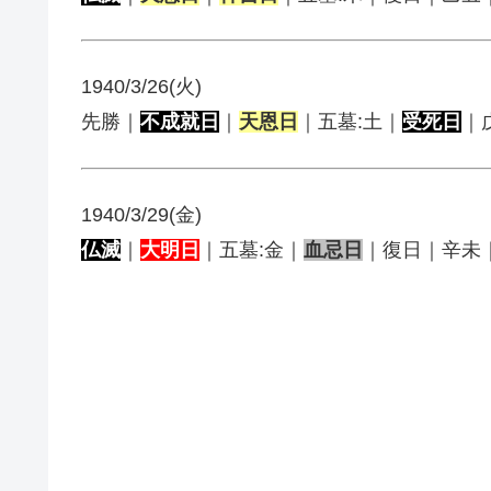
1940/3/26(火)
先勝｜
不成就日
｜
天恩日
｜五墓:土｜
受死日
｜
1940/3/29(金)
仏滅
｜
大明日
｜五墓:金｜
血忌日
｜復日｜辛未