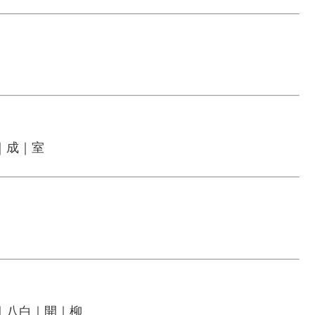
｜成｜室
｜八白｜開｜柳