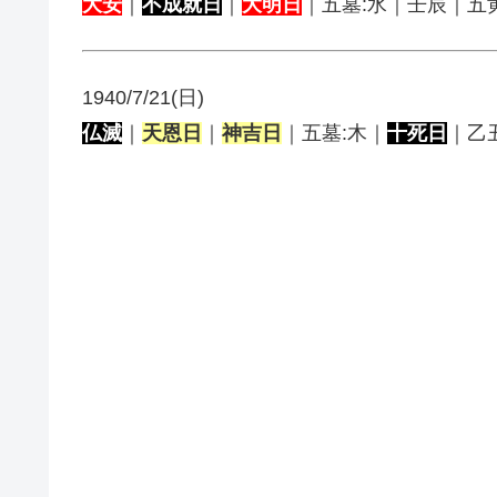
大安
｜
不成就日
｜
大明日
｜五墓:水｜壬辰｜五
1940/7/21(日)
仏滅
｜
天恩日
｜
神吉日
｜五墓:木｜
十死日
｜乙