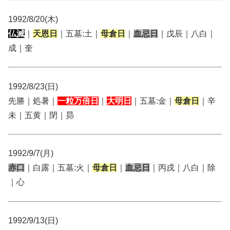
1992/8/20(木)
仏滅
｜
天恩日
｜五墓:土｜
母倉日
｜
血忌日
｜戊辰｜八白｜
成｜奎
1992/8/23(日)
先勝｜処暑｜
一粒万倍日
｜
大明日
｜五墓:金｜
母倉日
｜辛
未｜五黄｜閉｜昴
1992/9/7(月)
赤口
｜白露｜五墓:火｜
母倉日
｜
血忌日
｜丙戌｜八白｜除
｜心
1992/9/13(日)