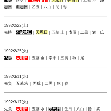
忌日
｜
血忌日
｜乙丑｜八白｜閉｜軫
1992/2/22(土)
先勝｜
不成就日
｜
天恩日
｜五墓:土｜戊辰｜二黒｜満｜氏
1992/2/25(火)
仏滅
｜
大明日
｜五墓:金｜辛未｜五黄｜執｜尾
1992/3/11(水)
先負｜五墓:火｜丙戌｜二黒｜危｜参
1992/3/17(火)
先負｜
大明日
｜五墓:水｜
受死日
｜壬辰｜八白｜除｜翼