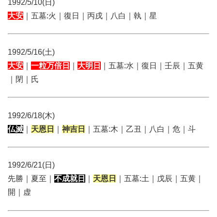
1992/5/10(日)
大安
｜五墓:火｜復日｜丙戌｜八白｜執｜星
1992/5/16(土)
大安
｜
一粒万倍日
｜
大明日
｜五墓:水｜復日｜壬辰｜五黄
｜閉｜氏
1992/6/18(木)
仏滅
｜
天恩日
｜
神吉日
｜五墓:木｜乙丑｜八白｜危｜斗
1992/6/21(日)
先勝｜夏至｜
不成就日
｜
天恩日
｜五墓:土｜戊辰｜五黄｜
開｜虚