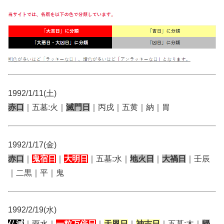
1992/1/11(土)
赤口
｜五墓:火｜
滅門日
｜丙戌｜五黄｜納｜胃
1992/1/17(金)
赤口
｜
鬼宿日
｜
大明日
｜五墓:水｜
地火日
｜
大禍日
｜壬辰
｜二黒｜平｜鬼
1992/2/19(水)
仏滅
｜雨水｜
一粒万倍日
｜
天恩日
｜
神吉日
｜五墓:木｜
帰