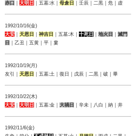
赤口
｜
大明日
｜五墓:水｜
母倉日
｜壬辰｜二黒｜危｜虚
1992/10/16(金)
大安
｜
天恩日
｜
神吉日
｜五墓:木｜
十死日
｜
地火日
｜
滅門
日
｜乙丑｜五黄｜平｜婁
1992/10/19(月)
友引｜
天恩日
｜五墓:土｜復日｜戊辰｜二黒｜破｜畢
1992/10/22(木)
大安
｜
大明日
｜五墓:金｜
大禍日
｜辛未｜八白｜納｜井
1992/11/6(金)