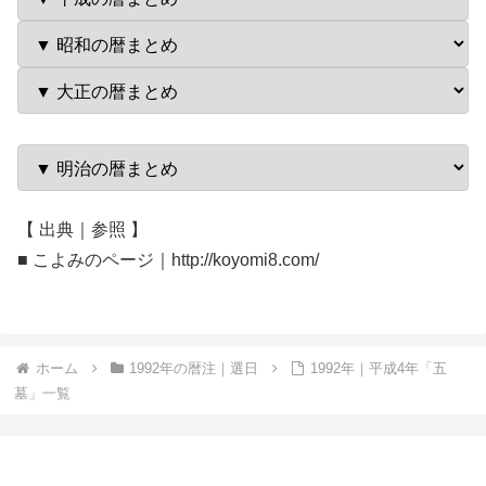
【 出典｜参照 】
■ こよみのページ｜http://koyomi8.com/
ホーム
1992年の暦注｜選日
1992年｜平成4年「五
墓」一覧