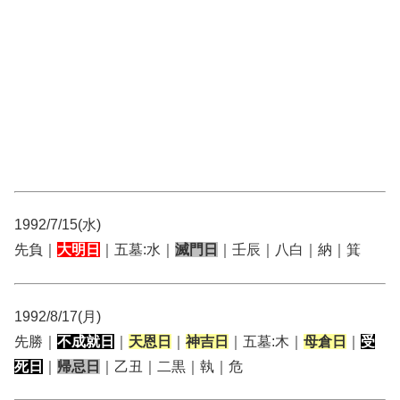
1992/7/15(水)
先負｜
大明日
｜五墓:水｜
滅門日
｜壬辰｜八白｜納｜箕
1992/8/17(月)
先勝｜
不成就日
｜
天恩日
｜
神吉日
｜五墓:木｜
母倉日
｜
受
死日
｜
帰忌日
｜乙丑｜二黒｜執｜危