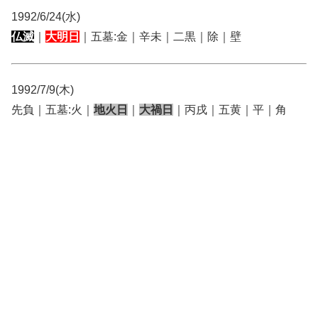
1992/6/24(水)
仏滅
｜
大明日
｜五墓:金｜辛未｜二黒｜除｜壁
1992/7/9(木)
先負｜五墓:火｜
地火日
｜
大禍日
｜丙戌｜五黄｜平｜角