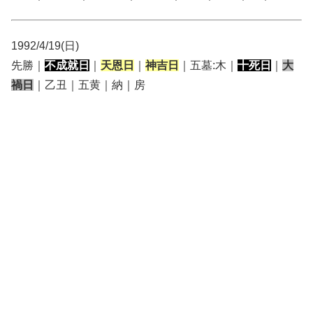
1992/4/19(日)
先勝｜
不成就日
｜
天恩日
｜
神吉日
｜五墓:木｜
十死日
｜
大
禍日
｜乙丑｜五黄｜納｜房