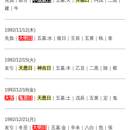
先負｜節分｜
不成就日
｜五墓:火｜
月徳日
｜丙戌｜二黒｜
建｜牛
1992/11/12(木)
先負｜
大明日
｜五墓:水｜復日｜壬辰｜五黄｜執｜奎
1992/12/15(火)
友引｜
天恩日
｜
神吉日
｜五墓:木｜乙丑｜二黒｜除｜觜
1992/12/18(金)
大安
｜
鬼宿日
｜
天恩日
｜五墓:土｜戊辰｜五黄｜定｜鬼
1992/12/21(月)
友引｜冬至｜
大明日
｜五墓:金｜辛未｜八白｜危｜張