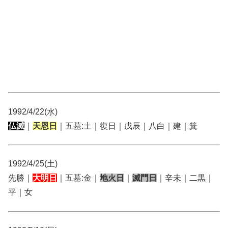
1992/4/22(水)
仏滅
｜
天恩日
｜五墓:土｜復日｜戊辰｜八白｜建｜箕
1992/4/25(土)
先勝｜
大明日
｜五墓:金｜
地火日
｜
滅門日
｜辛未｜二黒｜
平｜女