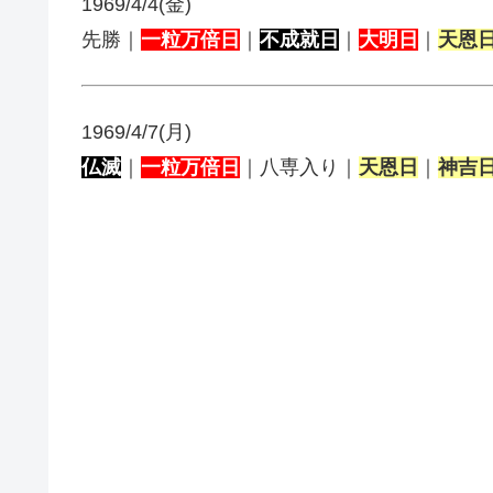
1969/4/4(金)
先勝｜
一粒万倍日
｜
不成就日
｜
大明日
｜
天恩
1969/4/7(月)
仏滅
｜
一粒万倍日
｜八専入り｜
天恩日
｜
神吉