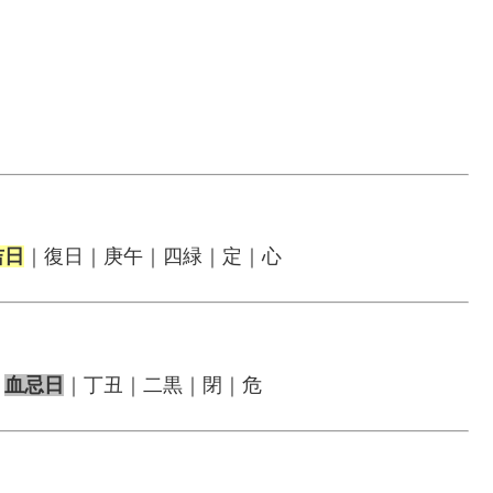
吉日
｜復日｜庚午｜四緑｜定｜心
｜
血忌日
｜丁丑｜二黒｜閉｜危