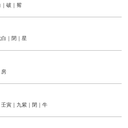
白｜破｜觜
六白｜閉｜星
｜房
｜壬寅｜九紫｜閉｜牛