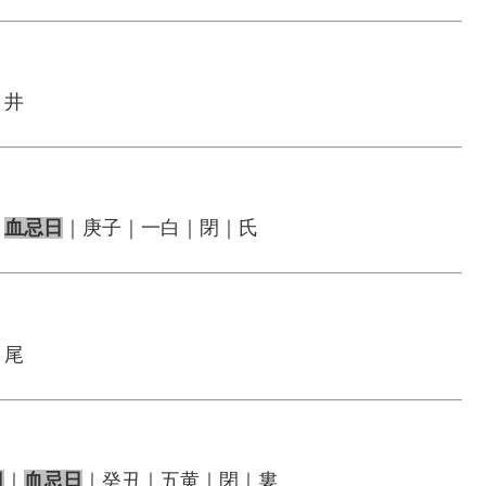
｜井
｜
血忌日
｜庚子｜一白｜閉｜氏
｜尾
日
｜
血忌日
｜癸丑｜五黄｜閉｜婁