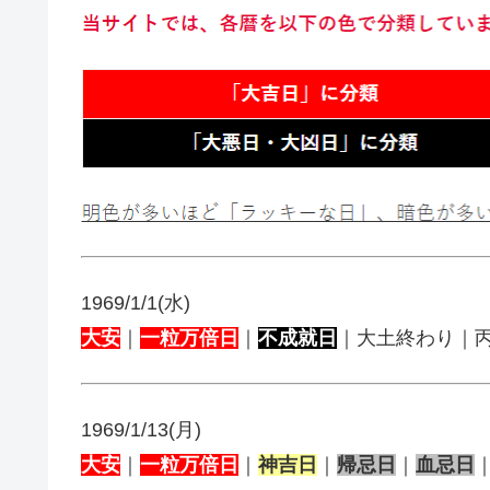
1969/1/1(水)
大安
｜
一粒万倍日
｜
不成就日
｜大土終わり｜
1969/1/13(月)
大安
｜
一粒万倍日
｜
神吉日
｜
帰忌日
｜
血忌日