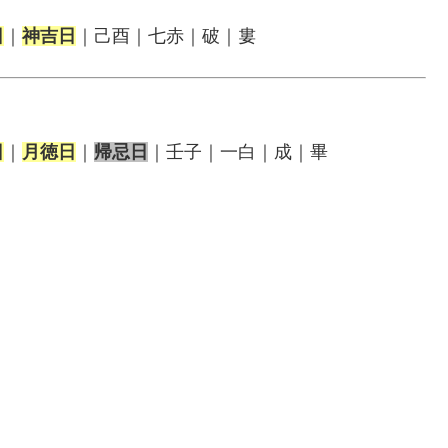
日
｜
神吉日
｜己酉｜七赤｜破｜婁
日
｜
月徳日
｜
帰忌日
｜壬子｜一白｜成｜畢