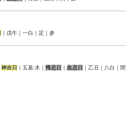
日
｜戊午｜一白｜定｜参
｜
神吉日
｜五墓:木｜
帰忌日
｜
血忌日
｜乙丑｜八白｜閉