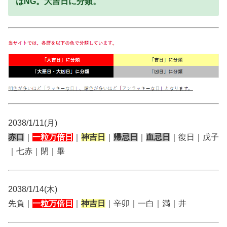
はNG。大吉日に分類。
2038/1/11(月)
赤口
｜
一粒万倍日
｜
神吉日
｜
帰忌日
｜
血忌日
｜復日｜戊子
｜七赤｜閉｜畢
2038/1/14(木)
先負｜
一粒万倍日
｜
神吉日
｜辛卯｜一白｜満｜井