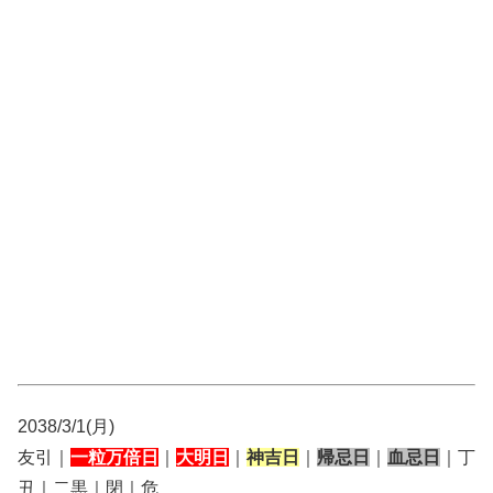
2038/3/1(月)
友引｜
一粒万倍日
｜
大明日
｜
神吉日
｜
帰忌日
｜
血忌日
｜丁
丑｜二黒｜閉｜危