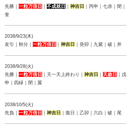
先勝｜
一粒万倍日
｜
不成就日
｜
神吉日
｜丙申｜七赤｜閉｜
奎
2038/9/23(木)
友引｜秋分｜
一粒万倍日
｜
神吉日
｜癸卯｜九紫｜破｜井
2038/9/28(火)
先勝｜
一粒万倍日
｜天一天上終わり｜
神吉日
｜
天赦日
｜戊
申｜四緑｜閉｜翼
2038/10/5(火)
先負｜
一粒万倍日
｜
神吉日
｜復日｜乙卯｜六白｜破｜尾