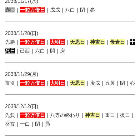
2038/11/17(水)
赤口
｜
一粒万倍日
｜戊戌｜八白｜閉｜参
2038/11/28(日)
先勝｜
一粒万倍日
｜
大明日
｜
天恩日
｜
神吉日
｜
母倉日
｜
十
死日
｜己酉｜六白｜開｜房
2038/11/29(月)
友引｜
一粒万倍日
｜
大明日
｜
天恩日
｜庚戌｜五黄｜閉｜心
2038/12/12(日)
先負｜
一粒万倍日
｜八専の終わり｜
神吉日
｜重日｜復日｜
癸亥｜一白｜閉｜昴