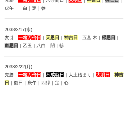
先勝｜
一粒万倍日
｜八専間日｜
大明日
｜
神吉日
｜
往亡日
｜
戊午｜一白｜定｜参
2038/2/17(水)
友引｜
一粒万倍日
｜
天恩日
｜
神吉日
｜五墓:木｜
帰忌日
｜
血忌日
｜乙丑｜八白｜閉｜軫
2038/2/22(月)
先勝｜
一粒万倍日
｜
不成就日
｜大土始まり｜
大明日
｜
神吉
日
｜復日｜庚午｜四緑｜定｜心