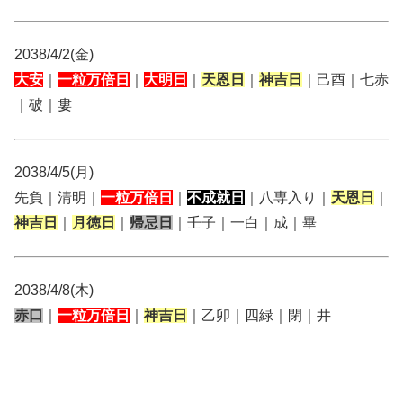
2038/4/2(金)
大安
｜
一粒万倍日
｜
大明日
｜
天恩日
｜
神吉日
｜己酉｜七赤
｜破｜婁
2038/4/5(月)
先負｜清明｜
一粒万倍日
｜
不成就日
｜八専入り｜
天恩日
｜
神吉日
｜
月徳日
｜
帰忌日
｜壬子｜一白｜成｜畢
2038/4/8(木)
赤口
｜
一粒万倍日
｜
神吉日
｜乙卯｜四緑｜閉｜井