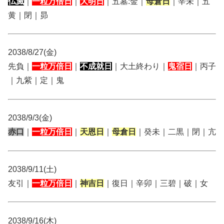
仏滅
｜
一粒万倍日
｜
大明日
｜五墓:金｜
母倉日
｜辛未｜五
黄｜閉｜昴
2038/8/27(金)
先負｜
一粒万倍日
｜
不成就日
｜大土終わり｜
鬼宿日
｜丙子
｜九紫｜定｜鬼
2038/9/3(金)
赤口
｜
一粒万倍日
｜
天恩日
｜
母倉日
｜癸未｜二黒｜閉｜亢
2038/9/11(土)
友引｜
一粒万倍日
｜
神吉日
｜復日｜辛卯｜三碧｜破｜女
2038/9/16(木)