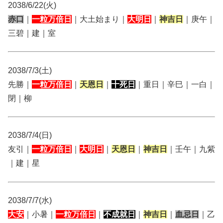
2038/6/22(火)
赤口
｜
一粒万倍日
｜大土始まり｜
大明日
｜
神吉日
｜庚午｜
三碧｜建｜室
2038/7/3(土)
先勝｜
一粒万倍日
｜
天恩日
｜
十死日
｜重日｜辛巳｜一白｜
閉｜柳
2038/7/4(日)
友引｜
一粒万倍日
｜
大明日
｜
天恩日
｜
神吉日
｜壬午｜九紫
｜建｜星
2038/7/7(水)
大安
｜小暑｜
一粒万倍日
｜
不成就日
｜
神吉日
｜
血忌日
｜乙