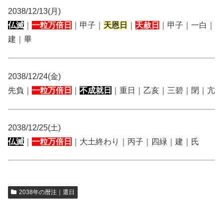
2038/12/13(月)
仏滅
｜
一粒万倍日
｜甲子｜
天恩日
｜
天赦日
｜甲子｜一白｜
建｜畢
2038/12/24(金)
先負｜
一粒万倍日
｜
不成就日
｜重日｜乙亥｜三碧｜閉｜亢
2038/12/25(土)
仏滅
｜
一粒万倍日
｜大土終わり｜丙子｜四緑｜建｜氏
2038年の暦注｜選日