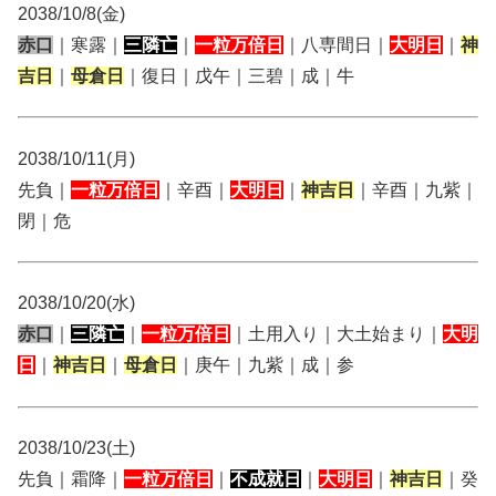
2038/10/8(金)
赤口
｜寒露｜
三隣亡
｜
一粒万倍日
｜八専間日｜
大明日
｜
神
吉日
｜
母倉日
｜復日｜戊午｜三碧｜成｜牛
2038/10/11(月)
先負｜
一粒万倍日
｜辛酉｜
大明日
｜
神吉日
｜辛酉｜九紫｜
閉｜危
2038/10/20(水)
赤口
｜
三隣亡
｜
一粒万倍日
｜土用入り｜大土始まり｜
大明
日
｜
神吉日
｜
母倉日
｜庚午｜九紫｜成｜参
2038/10/23(土)
先負｜霜降｜
一粒万倍日
｜
不成就日
｜
大明日
｜
神吉日
｜癸