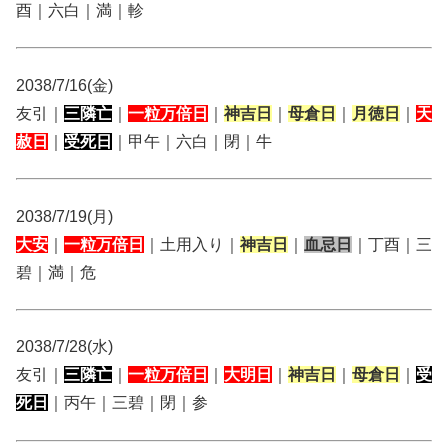
酉｜六白｜満｜軫
2038/7/16(金)
友引｜
三隣亡
｜
一粒万倍日
｜
神吉日
｜
母倉日
｜
月徳日
｜
天
赦日
｜
受死日
｜甲午｜六白｜閉｜牛
2038/7/19(月)
大安
｜
一粒万倍日
｜土用入り｜
神吉日
｜
血忌日
｜丁酉｜三
碧｜満｜危
2038/7/28(水)
友引｜
三隣亡
｜
一粒万倍日
｜
大明日
｜
神吉日
｜
母倉日
｜
受
死日
｜丙午｜三碧｜閉｜参