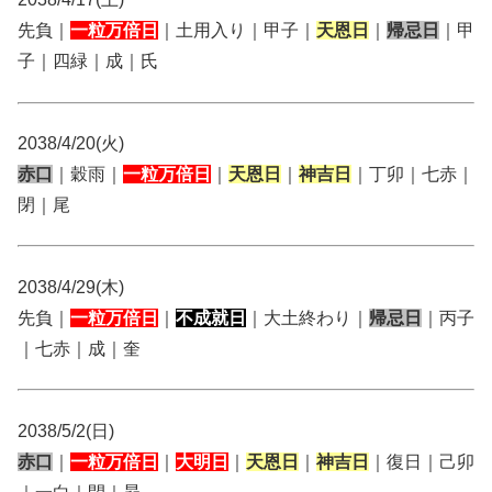
先負｜
一粒万倍日
｜土用入り｜甲子｜
天恩日
｜
帰忌日
｜甲
子｜四緑｜成｜氏
2038/4/20(火)
赤口
｜穀雨｜
一粒万倍日
｜
天恩日
｜
神吉日
｜丁卯｜七赤｜
閉｜尾
2038/4/29(木)
先負｜
一粒万倍日
｜
不成就日
｜大土終わり｜
帰忌日
｜丙子
｜七赤｜成｜奎
2038/5/2(日)
赤口
｜
一粒万倍日
｜
大明日
｜
天恩日
｜
神吉日
｜復日｜己卯