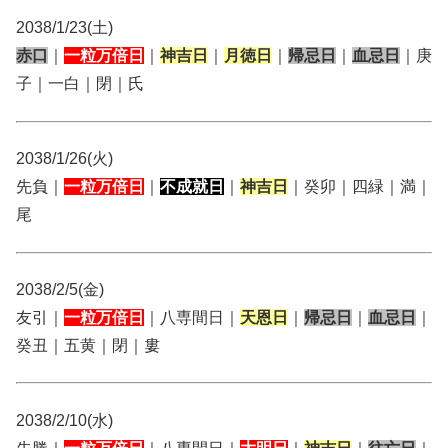
2038/1/23(土)
赤口
｜
一粒万倍日
｜
神吉日
｜
月徳日
｜
帰忌日
｜
血忌日
｜庚
子｜一白｜閉｜氏
2038/1/26(火)
先負｜
一粒万倍日
｜
不成就日
｜
神吉日
｜癸卯｜四緑｜満｜
尾
2038/2/5(金)
友引｜
一粒万倍日
｜八専間日｜
天恩日
｜
帰忌日
｜
血忌日
｜
癸丑｜五黄｜閉｜婁
2038/2/10(水)