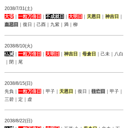
2038/7/31(土)
大安
｜
一粒万倍日
｜
不成就日
｜
大明日
｜
天恩日
｜
神吉日
｜
血忌日
｜復日｜己酉｜九紫｜満｜柳
2038/8/10(火)
仏滅
｜
一粒万倍日
｜
大明日
｜
神吉日
｜
母倉日
｜己未｜八白
｜閉｜尾
2038/8/15(日)
先負｜
一粒万倍日
｜甲子｜
天恩日
｜復日｜
往亡日
｜甲子｜
三碧｜定｜虚
2038/8/22(日)