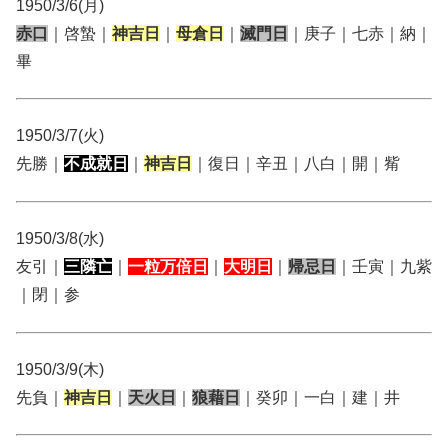
1950/3/6(月)
赤口
｜啓蟄｜
神吉日
｜
母倉日
｜
滅門日
｜庚子｜七赤｜納｜
畢
1950/3/7(火)
先勝｜
不成就日
｜
神吉日
｜復日｜辛丑｜八白｜開｜觜
1950/3/8(水)
友引｜
三隣亡
｜
一粒万倍日
｜
大明日
｜
帰忌日
｜壬寅｜九紫
｜閉｜参
1950/3/9(木)
先負｜
神吉日
｜
天火日
｜
狼藉日
｜癸卯｜一白｜建｜井