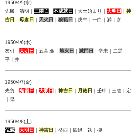
1950/4/5(水)
先勝｜清明｜
三隣亡
｜
不成就日
｜大土始まり｜
大明日
｜
神
吉日
｜
母倉日
｜
天火日
｜
狼藉日
｜庚午｜一白｜満｜参
1950/4/6(木)
友引｜
大明日
｜五墓:金｜
地火日
｜
滅門日
｜辛未｜二黒｜
平｜井
1950/4/7(金)
先負｜
鬼宿日
｜
大明日
｜
神吉日
｜
月徳日
｜壬申｜三碧｜定
｜鬼
1950/4/8(土)
仏滅
｜
大明日
｜
神吉日
｜癸酉｜四緑｜執｜柳