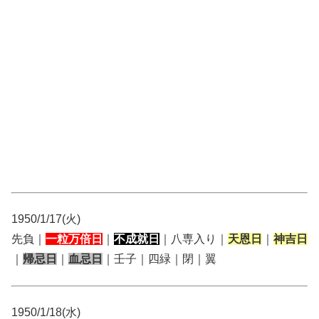
1950/1/17(火)
先負｜
一粒万倍日
｜
不成就日
｜八専入り｜
天恩日
｜
神吉日
｜
帰忌日
｜
血忌日
｜壬子｜四緑｜閉｜翼
1950/1/18(水)