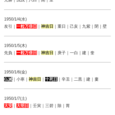
1950/1/4(水)
友引｜
一粒万倍日
｜
神吉日
｜重日｜己亥｜九紫｜閉｜壁
1950/1/5(木)
先負｜
一粒万倍日
｜
神吉日
｜庚子｜一白｜建｜奎
1950/1/6(金)
仏滅
｜小寒｜
神吉日
｜
十死日
｜辛丑｜二黒｜建｜婁
1950/1/7(土)
大安
｜
大明日
｜壬寅｜三碧｜除｜胃