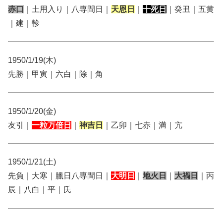
赤口
｜土用入り｜八専間日｜
天恩日
｜
十死日
｜癸丑｜五黄
｜建｜軫
1950/1/19(木)
先勝｜甲寅｜六白｜除｜角
1950/1/20(金)
友引｜
一粒万倍日
｜
神吉日
｜乙卯｜七赤｜満｜亢
1950/1/21(土)
先負｜大寒｜臘日八専間日｜
大明日
｜
地火日
｜
大禍日
｜丙
辰｜八白｜平｜氏