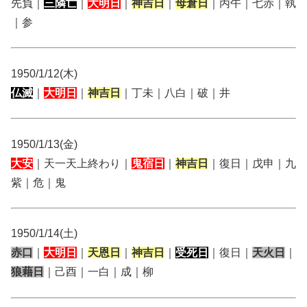
先負｜
三隣亡
｜
大明日
｜
神吉日
｜
母倉日
｜丙午｜七赤｜執
｜参
1950/1/12(木)
仏滅
｜
大明日
｜
神吉日
｜丁未｜八白｜破｜井
1950/1/13(金)
大安
｜天一天上終わり｜
鬼宿日
｜
神吉日
｜復日｜戊申｜九
紫｜危｜鬼
1950/1/14(土)
赤口
｜
大明日
｜
天恩日
｜
神吉日
｜
受死日
｜復日｜
天火日
｜
狼藉日
｜己酉｜一白｜成｜柳