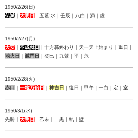
1950/2/26(日)
仏滅
｜
大明日
｜五墓:水｜壬辰｜八白｜満｜虚
1950/2/27(月)
大安
｜
不成就日
｜十方暮終わり｜天一天上始まり｜重日｜
地火日
｜
滅門日
｜癸巳｜九紫｜平｜危
1950/2/28(火)
赤口
｜
一粒万倍日
｜
神吉日
｜復日｜甲午｜一白｜定｜室
1950/3/1(水)
先勝｜
大明日
｜乙未｜二黒｜執｜壁