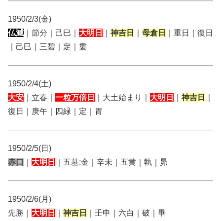
1950/2/3(金)
仏滅
｜節分｜己巳｜
大明日
｜
神吉日
｜
母倉日
｜重日｜復日
｜己巳｜三碧｜定｜婁
1950/2/4(土)
大安
｜立春｜
一粒万倍日
｜大土始まり｜
大明日
｜
神吉日
｜
復日｜庚午｜四緑｜定｜胃
1950/2/5(日)
赤口
｜
大明日
｜五墓:金｜辛未｜五黄｜執｜昴
1950/2/6(月)
先勝｜
大明日
｜
神吉日
｜壬申｜六白｜破｜畢