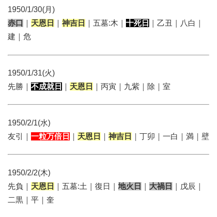
1950/1/30(月)
赤口
｜
天恩日
｜
神吉日
｜五墓:木｜
十死日
｜乙丑｜八白｜
建｜危
1950/1/31(火)
先勝｜
不成就日
｜
天恩日
｜丙寅｜九紫｜除｜室
1950/2/1(水)
友引｜
一粒万倍日
｜
天恩日
｜
神吉日
｜丁卯｜一白｜満｜壁
1950/2/2(木)
先負｜
天恩日
｜五墓:土｜復日｜
地火日
｜
大禍日
｜戊辰｜
二黒｜平｜奎