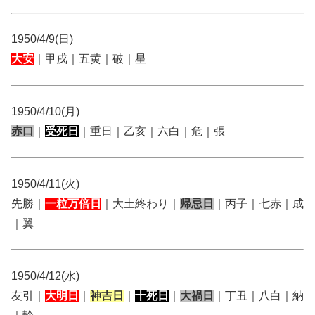
1950/4/9(日)
大安
｜甲戌｜五黄｜破｜星
1950/4/10(月)
赤口
｜
受死日
｜重日｜乙亥｜六白｜危｜張
1950/4/11(火)
先勝｜
一粒万倍日
｜大土終わり｜
帰忌日
｜丙子｜七赤｜成
｜翼
1950/4/12(水)
友引｜
大明日
｜
神吉日
｜
十死日
｜
大禍日
｜丁丑｜八白｜納