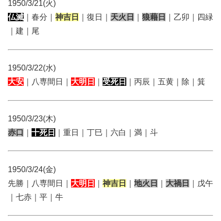
1950/3/21(火)
仏滅
｜春分｜
神吉日
｜復日｜
天火日
｜
狼藉日
｜乙卯｜四緑
｜建｜尾
1950/3/22(水)
大安
｜八専間日｜
大明日
｜
受死日
｜丙辰｜五黄｜除｜箕
1950/3/23(木)
赤口
｜
十死日
｜重日｜丁巳｜六白｜満｜斗
1950/3/24(金)
先勝｜八専間日｜
大明日
｜
神吉日
｜
地火日
｜
大禍日
｜戊午
｜七赤｜平｜牛