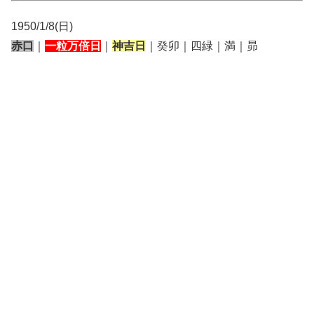
1950/1/8(日)
赤口
｜
一粒万倍日
｜
神吉日
｜癸卯｜四緑｜満｜昴