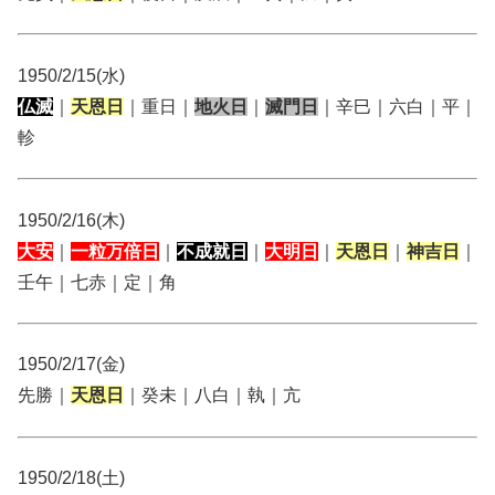
1950/2/15(水)
仏滅
｜
天恩日
｜重日｜
地火日
｜
滅門日
｜辛巳｜六白｜平｜
軫
1950/2/16(木)
大安
｜
一粒万倍日
｜
不成就日
｜
大明日
｜
天恩日
｜
神吉日
｜
壬午｜七赤｜定｜角
1950/2/17(金)
先勝｜
天恩日
｜癸未｜八白｜執｜亢
1950/2/18(土)