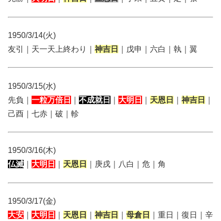
1950/3/14(火)
友引｜天一天上終わり｜
神吉日
｜戊申｜六白｜執｜翼
1950/3/15(水)
先負｜
一粒万倍日
｜
不成就日
｜
大明日
｜
天恩日
｜
神吉日
｜
己酉｜七赤｜破｜軫
1950/3/16(木)
仏滅
｜
大明日
｜
天恩日
｜庚戌｜八白｜危｜角
1950/3/17(金)
大安
｜
大明日
｜
天恩日
｜
神吉日
｜
母倉日
｜重日｜復日｜辛