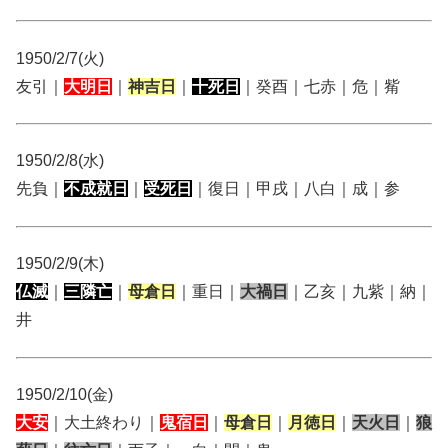
1950/2/7(火)
友引｜
大明日
｜
神吉日
｜
十死日
｜癸酉｜七赤｜危｜觜
1950/2/8(水)
先負｜
不成就日
｜
受死日
｜復日｜甲戌｜八白｜成｜参
1950/2/9(木)
仏滅
｜
三隣亡
｜
母倉日
｜重日｜
大禍日
｜乙亥｜九紫｜納｜
井
1950/2/10(金)
大安
｜大土終わり｜
鬼宿日
｜
母倉日
｜
月徳日
｜
天火日
｜
狼