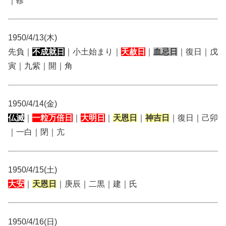
｜軫
1950/4/13(木)
先負｜
不成就日
｜小土始まり｜
天赦日
｜
血忌日
｜復日｜戊
寅｜九紫｜開｜角
1950/4/14(金)
仏滅
｜
一粒万倍日
｜
大明日
｜
天恩日
｜
神吉日
｜復日｜己卯
｜一白｜閉｜亢
1950/4/15(土)
大安
｜
天恩日
｜庚辰｜二黒｜建｜氏
1950/4/16(日)