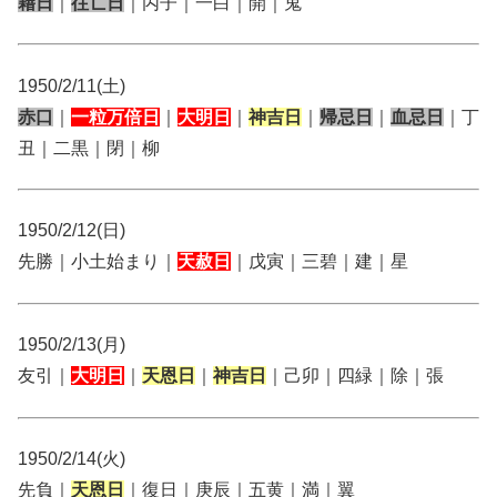
藉日
｜
往亡日
｜丙子｜一白｜開｜鬼
1950/2/11(土)
赤口
｜
一粒万倍日
｜
大明日
｜
神吉日
｜
帰忌日
｜
血忌日
｜丁
丑｜二黒｜閉｜柳
1950/2/12(日)
先勝｜小土始まり｜
天赦日
｜戊寅｜三碧｜建｜星
1950/2/13(月)
友引｜
大明日
｜
天恩日
｜
神吉日
｜己卯｜四緑｜除｜張
1950/2/14(火)
先負｜
天恩日
｜復日｜庚辰｜五黄｜満｜翼