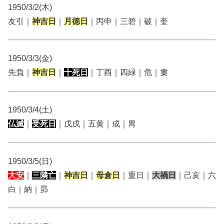
1950/3/2(木)
友引｜
神吉日
｜
月徳日
｜丙申｜三碧｜破｜奎
1950/3/3(金)
先負｜
神吉日
｜
十死日
｜丁酉｜四緑｜危｜婁
1950/3/4(土)
仏滅
｜
受死日
｜戊戌｜五黄｜成｜胃
1950/3/5(日)
大安
｜
三隣亡
｜
神吉日
｜
母倉日
｜重日｜
大禍日
｜己亥｜六
白｜納｜昴