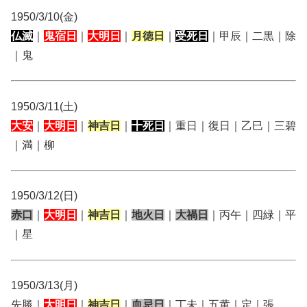
1950/3/10(金)
仏滅
｜
鬼宿日
｜
大明日
｜
月徳日
｜
受死日
｜甲辰｜二黒｜除
｜鬼
1950/3/11(土)
大安
｜
大明日
｜
神吉日
｜
十死日
｜重日｜復日｜乙巳｜三碧
｜満｜柳
1950/3/12(日)
赤口
｜
大明日
｜
神吉日
｜
地火日
｜
大禍日
｜丙午｜四緑｜平
｜星
1950/3/13(月)
先勝｜
大明日
｜
神吉日
｜
血忌日
｜丁未｜五黄｜定｜張