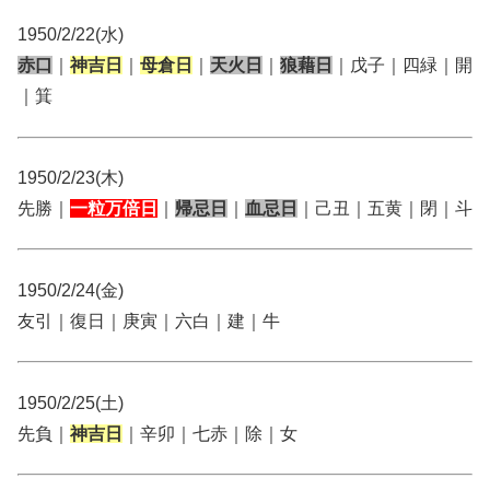
1950/2/22(水)
赤口
｜
神吉日
｜
母倉日
｜
天火日
｜
狼藉日
｜戊子｜四緑｜開
｜箕
1950/2/23(木)
先勝｜
一粒万倍日
｜
帰忌日
｜
血忌日
｜己丑｜五黄｜閉｜斗
1950/2/24(金)
友引｜復日｜庚寅｜六白｜建｜牛
1950/2/25(土)
先負｜
神吉日
｜辛卯｜七赤｜除｜女