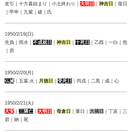
友引｜十方暮始まり｜小土終わり｜
大明日
｜
神吉日
｜復日
｜甲申｜九紫｜破｜氏
1950/2/19(日)
先負｜雨水｜
不成就日
｜
神吉日
｜
十死日
｜乙酉｜一白｜危
｜房
1950/2/20(月)
仏滅
｜五墓:火｜
月徳日
｜
受死日
｜丙戌｜二黒｜成｜心
1950/2/21(火)
大安
｜
三隣亡
｜
大明日
｜
母倉日
｜重日｜
大禍日
｜丁亥｜三
碧｜納｜尾