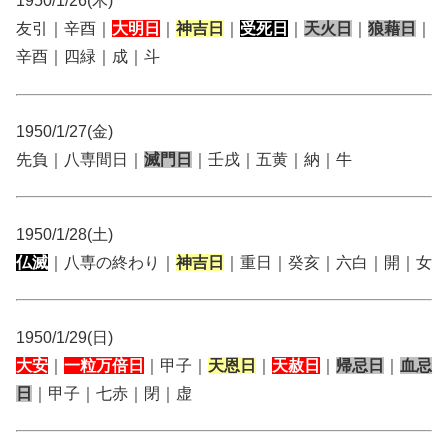
1950/1/26(木)
友引｜辛酉｜
大明日
｜
神吉日
｜
受死日
｜
天火日
｜
狼藉日
｜
辛酉｜四緑｜成｜斗
1950/1/27(金)
先負｜八専間日｜
滅門日
｜壬戌｜五黄｜納｜牛
1950/1/28(土)
仏滅
｜八専の終わり｜
神吉日
｜重日｜癸亥｜六白｜開｜女
1950/1/29(日)
大安
｜
一粒万倍日
｜甲子｜
天恩日
｜
天赦日
｜
帰忌日
｜
血忌
日
｜甲子｜七赤｜閉｜虚