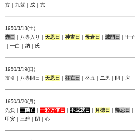
亥｜九紫｜成｜亢
1950/3/18(土)
赤口
｜八専入り｜
天恩日
｜
神吉日
｜
母倉日
｜
滅門日
｜壬子
｜一白｜納｜氏
1950/3/19(日)
友引｜八専間日｜
天恩日
｜
往亡日
｜癸丑｜二黒｜開｜房
1950/3/20(月)
先負｜
三隣亡
｜
一粒万倍日
｜
不成就日
｜
月徳日
｜
帰忌日
｜
甲寅｜三碧｜閉｜心