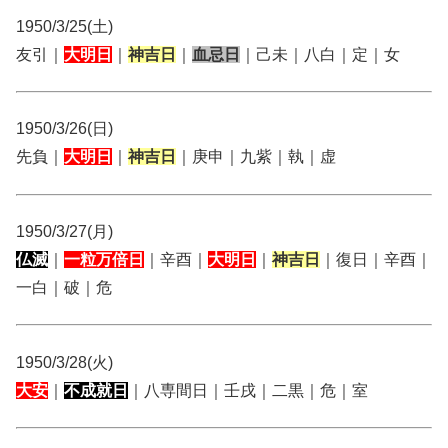
1950/3/25(土)
友引｜
大明日
｜
神吉日
｜
血忌日
｜己未｜八白｜定｜女
1950/3/26(日)
先負｜
大明日
｜
神吉日
｜庚申｜九紫｜執｜虚
1950/3/27(月)
仏滅
｜
一粒万倍日
｜辛酉｜
大明日
｜
神吉日
｜復日｜辛酉｜
一白｜破｜危
1950/3/28(火)
大安
｜
不成就日
｜八専間日｜壬戌｜二黒｜危｜室