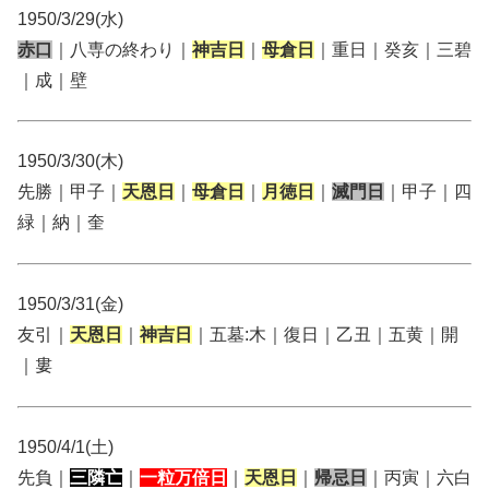
1950/3/29(水)
赤口
｜八専の終わり｜
神吉日
｜
母倉日
｜重日｜癸亥｜三碧
｜成｜壁
1950/3/30(木)
先勝｜甲子｜
天恩日
｜
母倉日
｜
月徳日
｜
滅門日
｜甲子｜四
緑｜納｜奎
1950/3/31(金)
友引｜
天恩日
｜
神吉日
｜五墓:木｜復日｜乙丑｜五黄｜開
｜婁
1950/4/1(土)
先負｜
三隣亡
｜
一粒万倍日
｜
天恩日
｜
帰忌日
｜丙寅｜六白