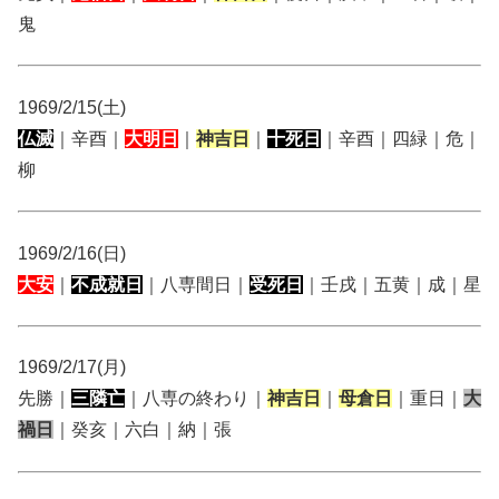
鬼
1969/2/15(土)
仏滅
｜辛酉｜
大明日
｜
神吉日
｜
十死日
｜辛酉｜四緑｜危｜
柳
1969/2/16(日)
大安
｜
不成就日
｜八専間日｜
受死日
｜壬戌｜五黄｜成｜星
1969/2/17(月)
先勝｜
三隣亡
｜八専の終わり｜
神吉日
｜
母倉日
｜重日｜
大
禍日
｜癸亥｜六白｜納｜張