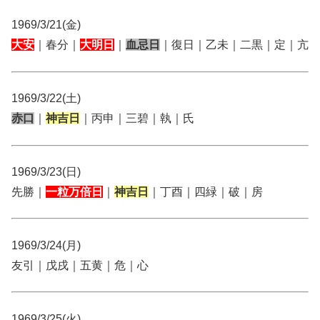
1969/3/21(金)
大安
｜春分｜
大明日
｜
血忌日
｜復日｜乙未｜二黒｜定｜亢
1969/3/22(土)
赤口
｜
神吉日
｜丙申｜三碧｜執｜氏
1969/3/23(日)
先勝｜
一粒万倍日
｜
神吉日
｜丁酉｜四緑｜破｜房
1969/3/24(月)
友引｜戊戌｜五黄｜危｜心
1969/3/25(火)