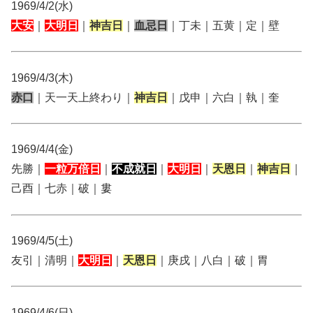
1969/4/2(水)
大安
｜
大明日
｜
神吉日
｜
血忌日
｜丁未｜五黄｜定｜壁
1969/4/3(木)
赤口
｜天一天上終わり｜
神吉日
｜戊申｜六白｜執｜奎
1969/4/4(金)
先勝｜
一粒万倍日
｜
不成就日
｜
大明日
｜
天恩日
｜
神吉日
｜
己酉｜七赤｜破｜婁
1969/4/5(土)
友引｜清明｜
大明日
｜
天恩日
｜庚戌｜八白｜破｜胃
1969/4/6(日)