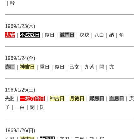
｜軫
1969/1/23(木)
大安
｜
不成就日
｜復日｜
滅門日
｜戊戌｜八白｜納｜角
1969/1/24(金)
赤口
｜
神吉日
｜重日｜復日｜己亥｜九紫｜開｜亢
1969/1/25(土)
先勝｜
一粒万倍日
｜
神吉日
｜
月徳日
｜
帰忌日
｜
血忌日
｜庚
子｜一白｜閉｜氏
1969/1/26(日)