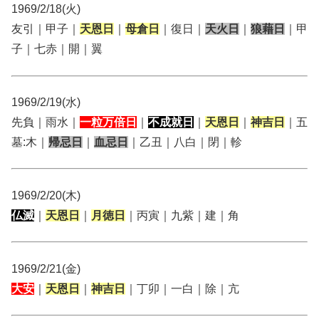
1969/2/18(火)
友引｜甲子｜
天恩日
｜
母倉日
｜復日｜
天火日
｜
狼藉日
｜甲
子｜七赤｜開｜翼
1969/2/19(水)
先負｜雨水｜
一粒万倍日
｜
不成就日
｜
天恩日
｜
神吉日
｜五
墓:木｜
帰忌日
｜
血忌日
｜乙丑｜八白｜閉｜軫
1969/2/20(木)
仏滅
｜
天恩日
｜
月徳日
｜丙寅｜九紫｜建｜角
1969/2/21(金)
大安
｜
天恩日
｜
神吉日
｜丁卯｜一白｜除｜亢