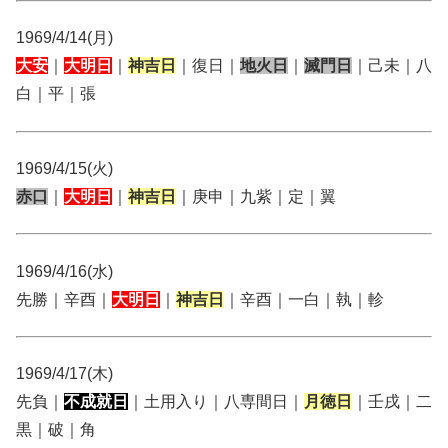
1969/4/14(月)
大安
｜
大明日
｜
神吉日
｜復日｜
地火日
｜
滅門日
｜己未｜八
白｜平｜張
1969/4/15(火)
赤口
｜
大明日
｜
神吉日
｜庚申｜九紫｜定｜翼
1969/4/16(水)
先勝｜辛酉｜
大明日
｜
神吉日
｜辛酉｜一白｜執｜軫
1969/4/17(木)
先負｜
不成就日
｜土用入り｜八専間日｜
月徳日
｜壬戌｜二
黒｜破｜角