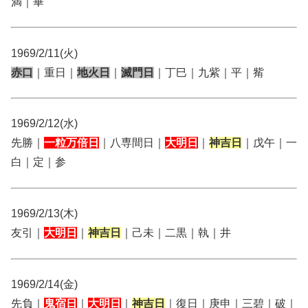
満｜畢
1969/2/11(火)
赤口
｜重日｜
地火日
｜
滅門日
｜丁巳｜九紫｜平｜觜
1969/2/12(水)
先勝｜
一粒万倍日
｜八専間日｜
大明日
｜
神吉日
｜戊午｜一
白｜定｜参
1969/2/13(木)
友引｜
大明日
｜
神吉日
｜己未｜二黒｜執｜井
1969/2/14(金)
先負｜
鬼宿日
｜
大明日
｜
神吉日
｜復日｜庚申｜三碧｜破｜