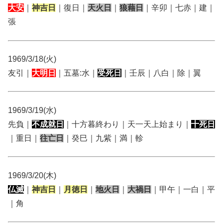
大安
｜
神吉日
｜復日｜
天火日
｜
狼藉日
｜辛卯｜七赤｜建｜
張
1969/3/18(火)
友引｜
大明日
｜五墓:水｜
受死日
｜壬辰｜八白｜除｜翼
1969/3/19(水)
先負｜
不成就日
｜十方暮終わり｜天一天上始まり｜
十死日
｜重日｜
往亡日
｜癸巳｜九紫｜満｜軫
1969/3/20(木)
仏滅
｜
神吉日
｜
月徳日
｜
地火日
｜
大禍日
｜甲午｜一白｜平
｜角