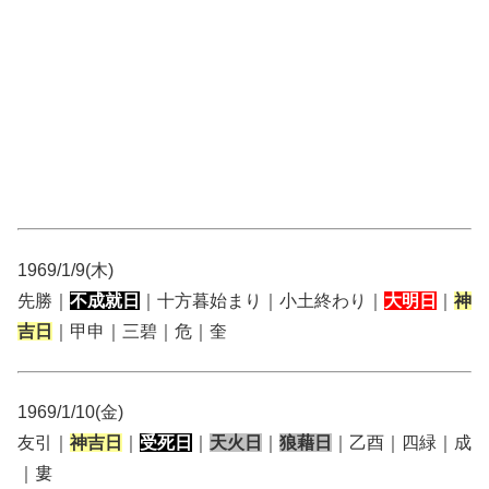
1969/1/9(木)
先勝｜
不成就日
｜十方暮始まり｜小土終わり｜
大明日
｜
神
吉日
｜甲申｜三碧｜危｜奎
1969/1/10(金)
友引｜
神吉日
｜
受死日
｜
天火日
｜
狼藉日
｜乙酉｜四緑｜成
｜婁