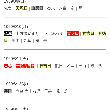
1969/3/9(日)
先負｜
天恩日
｜
血忌日
｜癸未｜八白｜定｜昴
1969/3/10(月)
仏滅
｜十方暮始まり｜小土終わり｜
大明日
｜
神吉日
｜
月徳
日
｜甲申｜九紫｜執｜畢
1969/3/11(火)
大安
｜
一粒万倍日
｜
神吉日
｜復日｜乙酉｜一白｜破｜觜
1969/3/12(水)
赤口
｜五墓:火｜丙戌｜二黒｜危｜参
1969/3/13(木)