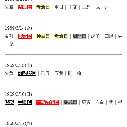
先勝｜
大明日
｜
母倉日
｜重日｜丁亥｜三碧｜成｜井
1969/3/14(金)
友引｜
鬼宿日
｜
神吉日
｜
母倉日
｜
滅門日
｜戊子｜四緑｜納
｜鬼
1969/3/15(土)
先負｜
不成就日
｜己丑｜五黄｜開｜柳
1969/3/16(日)
仏滅
｜
三隣亡
｜
一粒万倍日
｜
帰忌日
｜庚寅｜六白｜閉｜星
1969/3/17(月)