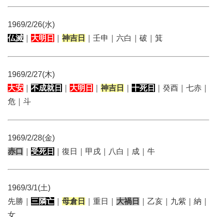
1969/2/26(水)
仏滅
｜
大明日
｜
神吉日
｜壬申｜六白｜破｜箕
1969/2/27(木)
大安
｜
不成就日
｜
大明日
｜
神吉日
｜
十死日
｜癸酉｜七赤｜
危｜斗
1969/2/28(金)
赤口
｜
受死日
｜復日｜甲戌｜八白｜成｜牛
1969/3/1(土)
先勝｜
三隣亡
｜
母倉日
｜重日｜
大禍日
｜乙亥｜九紫｜納｜
女