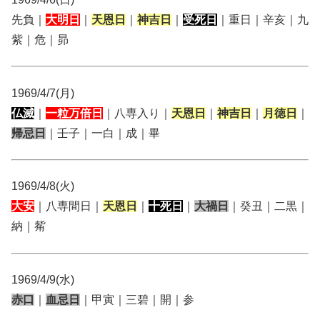
先負｜
大明日
｜
天恩日
｜
神吉日
｜
受死日
｜重日｜辛亥｜九
紫｜危｜昴
1969/4/7(月)
仏滅
｜
一粒万倍日
｜八専入り｜
天恩日
｜
神吉日
｜
月徳日
｜
帰忌日
｜壬子｜一白｜成｜畢
1969/4/8(火)
大安
｜八専間日｜
天恩日
｜
十死日
｜
大禍日
｜癸丑｜二黒｜
納｜觜
1969/4/9(水)
赤口
｜
血忌日
｜甲寅｜三碧｜開｜参