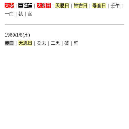
大安
｜
三隣亡
｜
大明日
｜
天恩日
｜
神吉日
｜
母倉日
｜壬午｜
一白｜執｜室
1969/1/8(水)
赤口
｜
天恩日
｜癸未｜二黒｜破｜壁