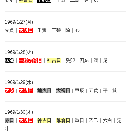
友引｜
神吉日
｜
十死日
｜辛丑｜二黒｜建｜房
1969/1/27(月)
先負｜
大明日
｜壬寅｜三碧｜除｜心
1969/1/28(火)
仏滅
｜
一粒万倍日
｜
神吉日
｜癸卯｜四緑｜満｜尾
1969/1/29(水)
大安
｜
大明日
｜
地火日
｜
大禍日
｜甲辰｜五黄｜平｜箕
1969/1/30(木)
赤口
｜
大明日
｜
神吉日
｜
母倉日
｜重日｜乙巳｜六白｜定｜
斗