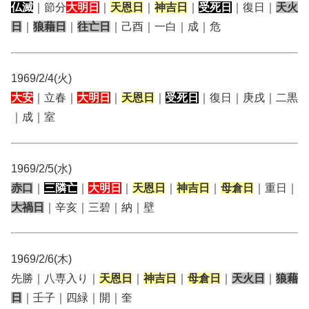
仏滅
｜節分
大明日
｜
天恩日
｜
神吉日
｜
受死日
｜復日｜
天火
日
｜
狼藉日
｜
往亡日
｜己酉｜一白｜成｜危
1969/2/4(火)
大安
｜立春｜
大明日
｜
天恩日
｜
受死日
｜復日｜庚戌｜二黒
｜成｜室
1969/2/5(水)
赤口
｜
三隣亡
｜
大明日
｜
天恩日
｜
神吉日
｜
母倉日
｜重日｜
大禍日
｜辛亥｜三碧｜納｜壁
1969/2/6(木)
先勝｜八専入り｜
天恩日
｜
神吉日
｜
母倉日
｜
天火日
｜
狼藉
日
｜壬子｜四緑｜開｜奎