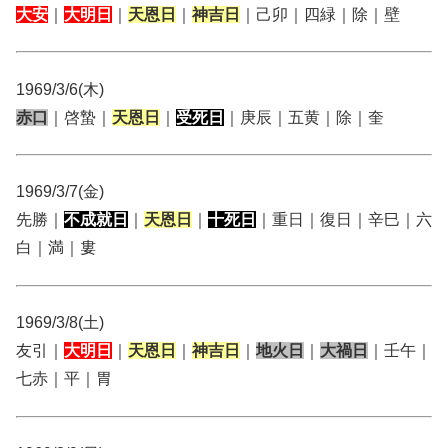
大安
｜
大明日
｜
天恩日
｜
神吉日
｜己卯｜四緑｜除｜壁
1969/3/6(木)
赤口
｜啓蟄｜
天恩日
｜
受死日
｜庚辰｜五黄｜除｜奎
1969/3/7(金)
先勝｜
不成就日
｜
天恩日
｜
十死日
｜重日｜復日｜辛巳｜六
白｜満｜婁
1969/3/8(土)
友引｜
大明日
｜
天恩日
｜
神吉日
｜
地火日
｜
大禍日
｜壬午｜
七赤｜平｜胃