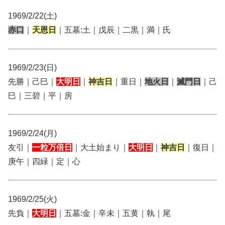
1969/2/22(土)
赤口
｜
天恩日
｜五墓:土｜戊辰｜二黒｜満｜氏
1969/2/23(日)
先勝｜己巳｜
大明日
｜
神吉日
｜重日｜
地火日
｜
滅門日
｜己
巳｜三碧｜平｜房
1969/2/24(月)
友引｜
一粒万倍日
｜大土始まり｜
大明日
｜
神吉日
｜復日｜
庚午｜四緑｜定｜心
1969/2/25(火)
先負｜
大明日
｜五墓:金｜辛未｜五黄｜執｜尾