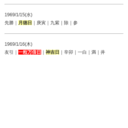
1969/1/15(水)
先勝｜
月徳日
｜庚寅｜九紫｜除｜参
1969/1/16(木)
友引｜
一粒万倍日
｜
神吉日
｜辛卯｜一白｜満｜井