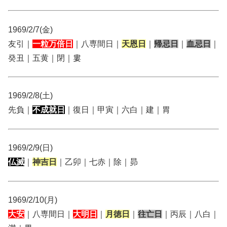
1969/2/7(金)
友引｜
一粒万倍日
｜八専間日｜
天恩日
｜
帰忌日
｜
血忌日
｜
癸丑｜五黄｜閉｜婁
1969/2/8(土)
先負｜
不成就日
｜復日｜甲寅｜六白｜建｜胃
1969/2/9(日)
仏滅
｜
神吉日
｜乙卯｜七赤｜除｜昴
1969/2/10(月)
大安
｜八専間日｜
大明日
｜
月徳日
｜
往亡日
｜丙辰｜八白｜