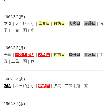
1969/3/2(日)
友引｜大土終わり｜
母倉日
｜
月徳日
｜
天火日
｜
狼藉日
｜丙
子｜一白｜開｜虚
1969/3/3(月)
先負｜
一粒万倍日
｜
大明日
｜
神吉日
｜
帰忌日
｜
血忌日
｜丁
丑｜二黒｜閉｜危
1969/3/4(火)
仏滅
｜小土始まり｜
天赦日
｜戊寅｜三碧｜建｜室
1969/3/5(水)