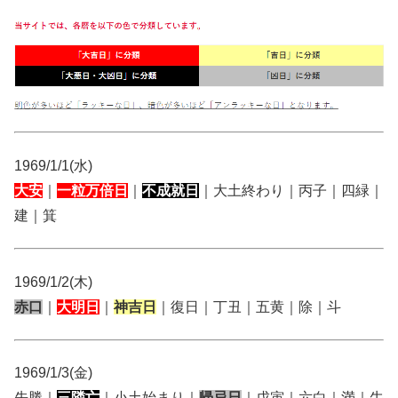
1969/1/1(水)
大安
｜
一粒万倍日
｜
不成就日
｜大土終わり｜丙子｜四緑｜
建｜箕
1969/1/2(木)
赤口
｜
大明日
｜
神吉日
｜復日｜丁丑｜五黄｜除｜斗
1969/1/3(金)
先勝｜
三隣亡
｜小土始まり｜
帰忌日
｜戊寅｜六白｜満｜牛