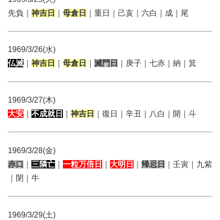
先負｜
神吉日
｜
母倉日
｜重日｜己亥｜六白｜成｜尾
1969/3/26(水)
仏滅
｜
神吉日
｜
母倉日
｜
滅門日
｜庚子｜七赤｜納｜箕
1969/3/27(木)
大安
｜
不成就日
｜
神吉日
｜復日｜辛丑｜八白｜開｜斗
1969/3/28(金)
赤口
｜
三隣亡
｜
一粒万倍日
｜
大明日
｜
帰忌日
｜壬寅｜九紫
｜閉｜牛
1969/3/29(土)