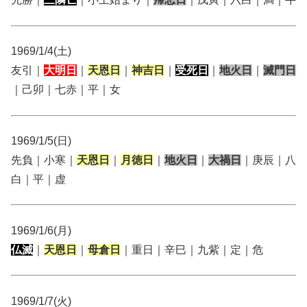
1969/1/4(土)
友引｜
大明日
｜
天恩日
｜
神吉日
｜
受死日
｜
地火日
｜
滅門日
｜己卯｜七赤｜平｜女
1969/1/5(日)
先負｜小寒｜
天恩日
｜
月徳日
｜
地火日
｜
大禍日
｜庚辰｜八
白｜平｜虚
1969/1/6(月)
仏滅
｜
天恩日
｜
母倉日
｜重日｜辛巳｜九紫｜定｜危
1969/1/7(火)