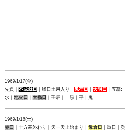
1969/1/17(金)
先負｜
不成就日
｜臘日土用入り｜
鬼宿日
｜
大明日
｜五墓:
水｜
地火日
｜
大禍日
｜壬辰｜二黒｜平｜鬼
1969/1/18(土)
赤口
｜十方暮終わり｜天一天上始まり｜
母倉日
｜重日｜癸