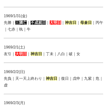
1969/1/31(金)
先勝｜
三隣亡
｜
不成就日
｜
大明日
｜
神吉日
｜
母倉日
｜丙午
｜七赤｜執｜牛
1969/2/1(土)
友引｜
大明日
｜
神吉日
｜丁未｜八白｜破｜女
1969/2/2(日)
先負｜天一天上終わり｜
神吉日
｜復日｜戊申｜九紫｜危｜
虚
1969/2/3(月)