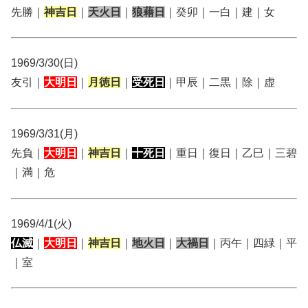
先勝｜
神吉日
｜
天火日
｜
狼藉日
｜癸卯｜一白｜建｜女
1969/3/30(日)
友引｜
大明日
｜
月徳日
｜
受死日
｜甲辰｜二黒｜除｜虚
1969/3/31(月)
先負｜
大明日
｜
神吉日
｜
十死日
｜重日｜復日｜乙巳｜三碧
｜満｜危
1969/4/1(火)
仏滅
｜
大明日
｜
神吉日
｜
地火日
｜
大禍日
｜丙午｜四緑｜平
｜室