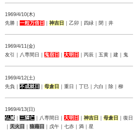
1969/4/10(木)
先勝｜
一粒万倍日
｜
神吉日
｜乙卯｜四緑｜閉｜井
1969/4/11(金)
友引｜八専間日｜
鬼宿日
｜
大明日
｜丙辰｜五黄｜建｜鬼
1969/4/12(土)
先負｜
不成就日
｜
母倉日
｜重日｜丁巳｜六白｜除｜柳
1969/4/13(日)
仏滅
｜
三隣亡
｜八専間日｜
大明日
｜
神吉日
｜
母倉日
｜復日
｜
天火日
｜
狼藉日
｜戊午｜七赤｜満｜星