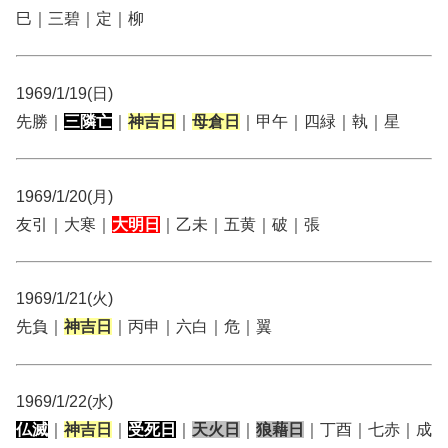
巳｜三碧｜定｜柳
1969/1/19(日)
先勝｜
三隣亡
｜
神吉日
｜
母倉日
｜甲午｜四緑｜執｜星
1969/1/20(月)
友引｜大寒｜
大明日
｜乙未｜五黄｜破｜張
1969/1/21(火)
先負｜
神吉日
｜丙申｜六白｜危｜翼
1969/1/22(水)
仏滅
｜
神吉日
｜
受死日
｜
天火日
｜
狼藉日
｜丁酉｜七赤｜成