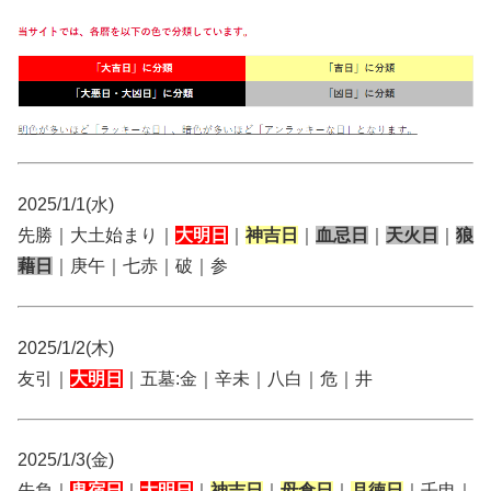
2025/1/1(水)
先勝｜大土始まり｜
大明日
｜
神吉日
｜
血忌日
｜
天火日
｜
狼
藉日
｜庚午｜七赤｜破｜参
2025/1/2(木)
友引｜
大明日
｜五墓:金｜辛未｜八白｜危｜井
2025/1/3(金)
先負｜
鬼宿日
｜
大明日
｜
神吉日
｜
母倉日
｜
月徳日
｜壬申｜