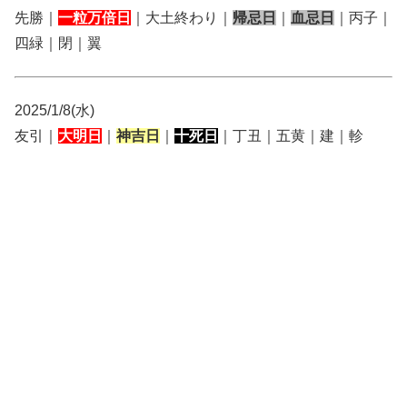
先勝｜
一粒万倍日
｜大土終わり｜
帰忌日
｜
血忌日
｜丙子｜
四緑｜閉｜翼
2025/1/8(水)
友引｜
大明日
｜
神吉日
｜
十死日
｜丁丑｜五黄｜建｜軫