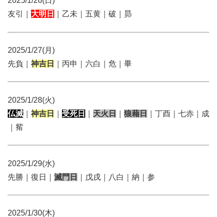
2025/1/26(日)
友引｜
大明日
｜乙未｜五黄｜破｜昴
2025/1/27(月)
先負｜
神吉日
｜丙申｜六白｜危｜畢
2025/1/28(火)
仏滅
｜
神吉日
｜
受死日
｜
天火日
｜
狼藉日
｜丁酉｜七赤｜成
｜觜
2025/1/29(水)
先勝｜復日｜
滅門日
｜戊戌｜八白｜納｜参
2025/1/30(木)