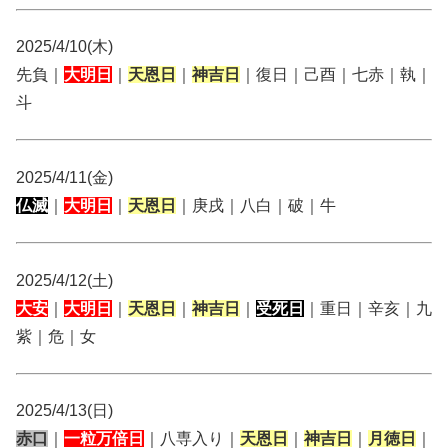
2025/4/10(木)
先負｜
大明日
｜
天恩日
｜
神吉日
｜復日｜己酉｜七赤｜執｜
斗
2025/4/11(金)
仏滅
｜
大明日
｜
天恩日
｜庚戌｜八白｜破｜牛
2025/4/12(土)
大安
｜
大明日
｜
天恩日
｜
神吉日
｜
受死日
｜重日｜辛亥｜九
紫｜危｜女
2025/4/13(日)
赤口
｜
一粒万倍日
｜八専入り｜
天恩日
｜
神吉日
｜
月徳日
｜