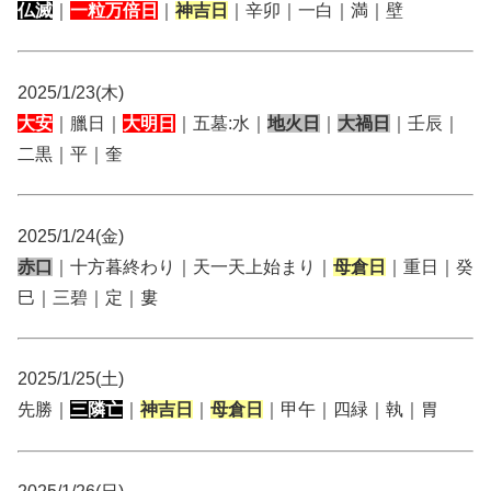
仏滅
｜
一粒万倍日
｜
神吉日
｜辛卯｜一白｜満｜壁
2025/1/23(木)
大安
｜臘日｜
大明日
｜五墓:水｜
地火日
｜
大禍日
｜壬辰｜
二黒｜平｜奎
2025/1/24(金)
赤口
｜十方暮終わり｜天一天上始まり｜
母倉日
｜重日｜癸
巳｜三碧｜定｜婁
2025/1/25(土)
先勝｜
三隣亡
｜
神吉日
｜
母倉日
｜甲午｜四緑｜執｜胃