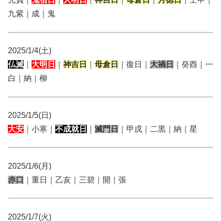
九紫｜成｜鬼
2025/1/4(土)
仏滅
｜
大明日
｜
神吉日
｜
母倉日
｜復日｜
大禍日
｜癸酉｜一
白｜納｜柳
2025/1/5(日)
大安
｜小寒｜
不成就日
｜
滅門日
｜甲戌｜二黒｜納｜星
2025/1/6(月)
赤口
｜重日｜乙亥｜三碧｜開｜張
2025/1/7(火)