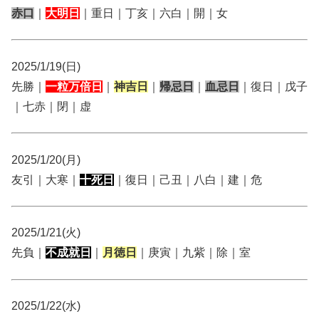
赤口
｜
大明日
｜重日｜丁亥｜六白｜開｜女
2025/1/19(日)
先勝｜
一粒万倍日
｜
神吉日
｜
帰忌日
｜
血忌日
｜復日｜戊子
｜七赤｜閉｜虚
2025/1/20(月)
友引｜大寒｜
十死日
｜復日｜己丑｜八白｜建｜危
2025/1/21(火)
先負｜
不成就日
｜
月徳日
｜庚寅｜九紫｜除｜室
2025/1/22(水)