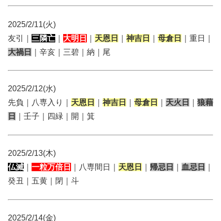
2025/2/11(火)
友引｜
三隣亡
｜
大明日
｜
天恩日
｜
神吉日
｜
母倉日
｜重日｜
大禍日
｜辛亥｜三碧｜納｜尾
2025/2/12(水)
先負｜八専入り｜
天恩日
｜
神吉日
｜
母倉日
｜
天火日
｜
狼藉
日
｜壬子｜四緑｜開｜箕
2025/2/13(木)
仏滅
｜
一粒万倍日
｜八専間日｜
天恩日
｜
帰忌日
｜
血忌日
｜
癸丑｜五黄｜閉｜斗
2025/2/14(金)