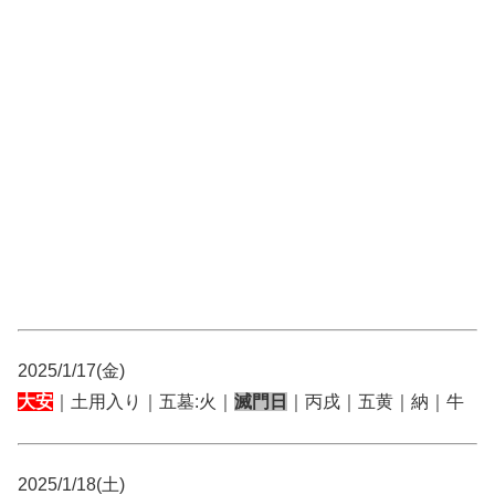
2025/1/17(金)
大安
｜土用入り｜五墓:火｜
滅門日
｜丙戌｜五黄｜納｜牛
2025/1/18(土)