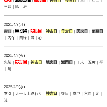
三碧｜除｜房
2025/4/7(月)
赤口
｜
三隣亡
｜
大明日
｜
神吉日
｜
母倉日
｜
天火日
｜
狼藉日
｜丙午｜四緑｜満｜心
2025/4/8(火)
先勝｜
大明日
｜
神吉日
｜
地火日
｜
滅門日
｜丁未｜五黄｜平
｜尾
2025/4/9(水)
友引｜天一天上終わり｜
神吉日
｜復日｜戊申｜六白｜定｜
箕