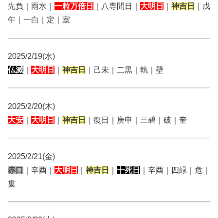
先負｜雨水｜
一粒万倍日
｜八専間日｜
大明日
｜
神吉日
｜戊
午｜一白｜定｜室
2025/2/19(水)
仏滅
｜
大明日
｜
神吉日
｜己未｜二黒｜執｜壁
2025/2/20(木)
大安
｜
大明日
｜
神吉日
｜復日｜庚申｜三碧｜破｜奎
2025/2/21(金)
赤口
｜辛酉｜
大明日
｜
神吉日
｜
十死日
｜辛酉｜四緑｜危｜
婁