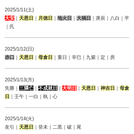
2025/1/11(土)
大安
｜
天恩日
｜
月徳日
｜
地火日
｜
大禍日
｜庚辰｜八白｜平
｜氏
2025/1/12(日)
赤口
｜
天恩日
｜
母倉日
｜重日｜辛巳｜九紫｜定｜房
2025/1/13(月)
先勝｜
三隣亡
｜
不成就日
｜
大明日
｜
天恩日
｜
神吉日
｜
母倉
日
｜壬午｜一白｜執｜心
2025/1/14(火)
友引｜
天恩日
｜癸未｜二黒｜破｜尾