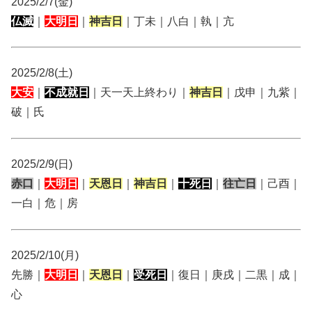
2025/2/7(金)
仏滅
｜
大明日
｜
神吉日
｜丁未｜八白｜執｜亢
2025/2/8(土)
大安
｜
不成就日
｜天一天上終わり｜
神吉日
｜戊申｜九紫｜
破｜氏
2025/2/9(日)
赤口
｜
大明日
｜
天恩日
｜
神吉日
｜
十死日
｜
往亡日
｜己酉｜
一白｜危｜房
2025/2/10(月)
先勝｜
大明日
｜
天恩日
｜
受死日
｜復日｜庚戌｜二黒｜成｜
心