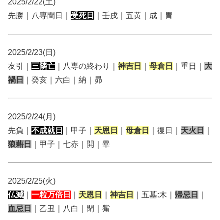
2025/2/22(土)
先勝｜八専間日｜
受死日
｜壬戌｜五黄｜成｜胃
2025/2/23(日)
友引｜
三隣亡
｜八専の終わり｜
神吉日
｜
母倉日
｜重日｜
大
禍日
｜癸亥｜六白｜納｜昴
2025/2/24(月)
先負｜
不成就日
｜甲子｜
天恩日
｜
母倉日
｜復日｜
天火日
｜
狼藉日
｜甲子｜七赤｜開｜畢
2025/2/25(火)
仏滅
｜
一粒万倍日
｜
天恩日
｜
神吉日
｜五墓:木｜
帰忌日
｜
血忌日
｜乙丑｜八白｜閉｜觜