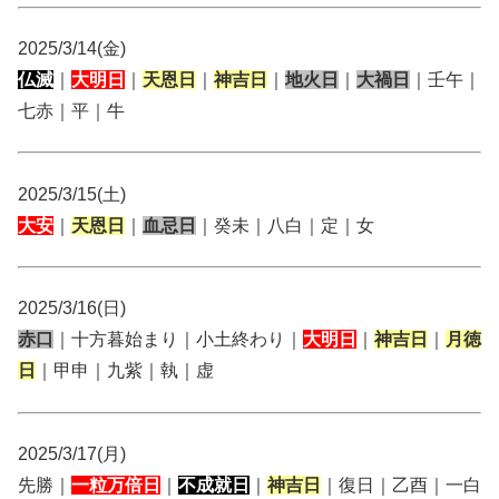
2025/3/14(金)
仏滅
｜
大明日
｜
天恩日
｜
神吉日
｜
地火日
｜
大禍日
｜壬午｜
七赤｜平｜牛
2025/3/15(土)
大安
｜
天恩日
｜
血忌日
｜癸未｜八白｜定｜女
2025/3/16(日)
赤口
｜十方暮始まり｜小土終わり｜
大明日
｜
神吉日
｜
月徳
日
｜甲申｜九紫｜執｜虚
2025/3/17(月)
先勝｜
一粒万倍日
｜
不成就日
｜
神吉日
｜復日｜乙酉｜一白