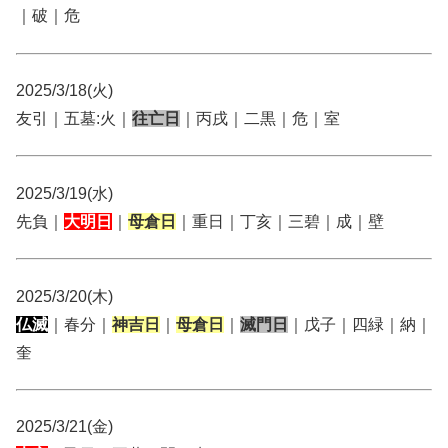
｜破｜危
2025/3/18(火)
友引｜五墓:火｜
往亡日
｜丙戌｜二黒｜危｜室
2025/3/19(水)
先負｜
大明日
｜
母倉日
｜重日｜丁亥｜三碧｜成｜壁
2025/3/20(木)
仏滅
｜春分｜
神吉日
｜
母倉日
｜
滅門日
｜戊子｜四緑｜納｜
奎
2025/3/21(金)