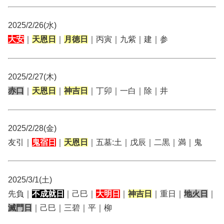
2025/2/26(水)
大安
｜
天恩日
｜
月徳日
｜丙寅｜九紫｜建｜参
2025/2/27(木)
赤口
｜
天恩日
｜
神吉日
｜丁卯｜一白｜除｜井
2025/2/28(金)
友引｜
鬼宿日
｜
天恩日
｜五墓:土｜戊辰｜二黒｜満｜鬼
2025/3/1(土)
先負｜
不成就日
｜己巳｜
大明日
｜
神吉日
｜重日｜
地火日
｜
滅門日
｜己巳｜三碧｜平｜柳