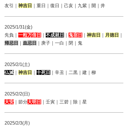
友引｜
神吉日
｜重日｜復日｜己亥｜九紫｜開｜井
2025/1/31(金)
先負｜
一粒万倍日
｜
不成就日
｜
鬼宿日
｜
神吉日
｜
月徳日
｜
帰忌日
｜
血忌日
｜庚子｜一白｜閉｜鬼
2025/2/1(土)
仏滅
｜
神吉日
｜
十死日
｜辛丑｜二黒｜建｜柳
2025/2/2(日)
大安
｜節分
大明日
｜壬寅｜三碧｜除｜星
2025/2/3(月)