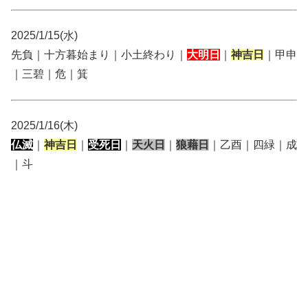
2025/1/15(水)
先負｜十方暮始まり｜小土終わり｜
大明日
｜
神吉日
｜甲申
｜三碧｜危｜箕
2025/1/16(木)
仏滅
｜
神吉日
｜
受死日
｜
天火日
｜
狼藉日
｜乙酉｜四緑｜成
｜斗