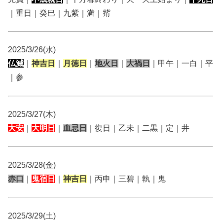
｜重日｜癸巳｜九紫｜満｜觜
2025/3/26(水)
仏滅
｜
神吉日
｜
月徳日
｜
地火日
｜
大禍日
｜甲午｜一白｜平
｜参
2025/3/27(木)
大安
｜
大明日
｜
血忌日
｜復日｜乙未｜二黒｜定｜井
2025/3/28(金)
赤口
｜
鬼宿日
｜
神吉日
｜丙申｜三碧｜執｜鬼
2025/3/29(土)