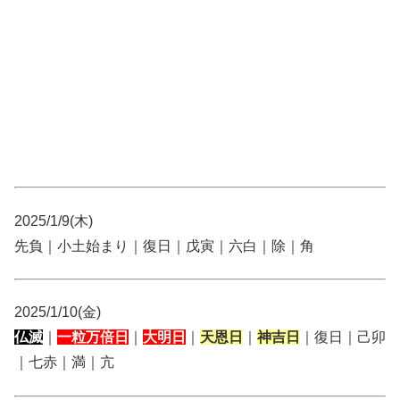
2025/1/9(木)
先負｜小土始まり｜復日｜戊寅｜六白｜除｜角
2025/1/10(金)
仏滅
｜
一粒万倍日
｜
大明日
｜
天恩日
｜
神吉日
｜復日｜己卯
｜七赤｜満｜亢