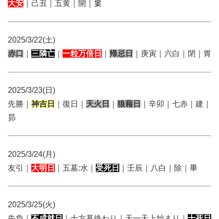
大安
｜己丑｜五黄｜開｜婁
2025/3/22(土)
赤口
｜
三隣亡
｜
一粒万倍日
｜
帰忌日
｜庚寅｜六白｜閉｜胃
2025/3/23(日)
先勝｜
神吉日
｜復日｜
天火日
｜
狼藉日
｜辛卯｜七赤｜建｜
昴
2025/3/24(月)
友引｜
大明日
｜五墓:水｜
受死日
｜壬辰｜八白｜除｜畢
2025/3/25(火)
先負｜
不成就日
｜十方暮終わり｜天一天上始まり｜
十死日