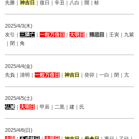
先勝｜
神吉日
｜復日｜辛丑｜八白｜開｜軫
2025/4/3(木)
友引｜
三隣亡
｜
一粒万倍日
｜
大明日
｜
帰忌日
｜壬寅｜九紫
｜閉｜角
2025/4/4(金)
先負｜清明｜
一粒万倍日
｜
神吉日
｜癸卯｜一白｜閉｜亢
2025/4/5(土)
仏滅
｜
大明日
｜甲辰｜二黒｜建｜氏
2025/4/6(日)
大安
｜
不成就日
｜
大明日
｜
神吉日
｜
母倉日
｜重日｜乙巳｜