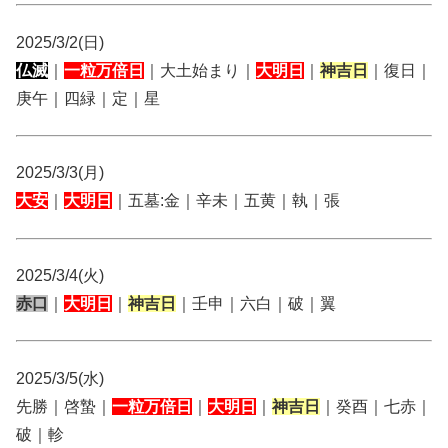
2025/3/2(日)
仏滅
｜
一粒万倍日
｜大土始まり｜
大明日
｜
神吉日
｜復日｜
庚午｜四緑｜定｜星
2025/3/3(月)
大安
｜
大明日
｜五墓:金｜辛未｜五黄｜執｜張
2025/3/4(火)
赤口
｜
大明日
｜
神吉日
｜壬申｜六白｜破｜翼
2025/3/5(水)
先勝｜啓蟄｜
一粒万倍日
｜
大明日
｜
神吉日
｜癸酉｜七赤｜
破｜軫