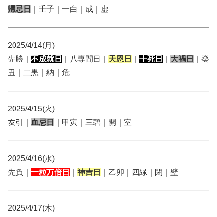
帰忌日
｜壬子｜一白｜成｜虚
2025/4/14(月)
先勝｜
不成就日
｜八専間日｜
天恩日
｜
十死日
｜
大禍日
｜癸
丑｜二黒｜納｜危
2025/4/15(火)
友引｜
血忌日
｜甲寅｜三碧｜開｜室
2025/4/16(水)
先負｜
一粒万倍日
｜
神吉日
｜乙卯｜四緑｜閉｜壁
2025/4/17(木)