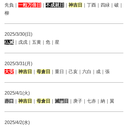
先負｜
一粒万倍日
｜
不成就日
｜
神吉日
｜丁酉｜四緑｜破｜
柳
2025/3/30(日)
仏滅
｜戊戌｜五黄｜危｜星
2025/3/31(月)
大安
｜
神吉日
｜
母倉日
｜重日｜己亥｜六白｜成｜張
2025/4/1(火)
赤口
｜
神吉日
｜
母倉日
｜
滅門日
｜庚子｜七赤｜納｜翼
2025/4/2(水)