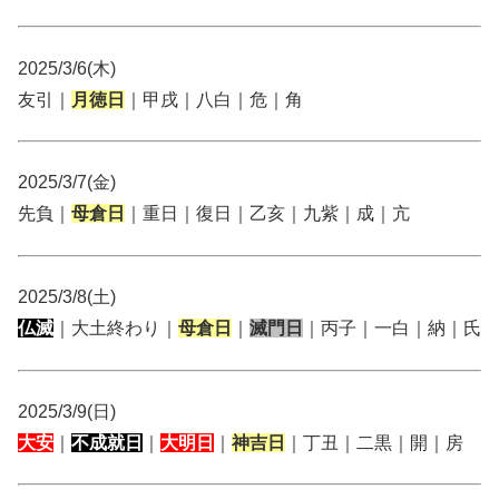
2025/3/6(木)
友引｜
月徳日
｜甲戌｜八白｜危｜角
2025/3/7(金)
先負｜
母倉日
｜重日｜復日｜乙亥｜九紫｜成｜亢
2025/3/8(土)
仏滅
｜大土終わり｜
母倉日
｜
滅門日
｜丙子｜一白｜納｜氏
2025/3/9(日)
大安
｜
不成就日
｜
大明日
｜
神吉日
｜丁丑｜二黒｜開｜房