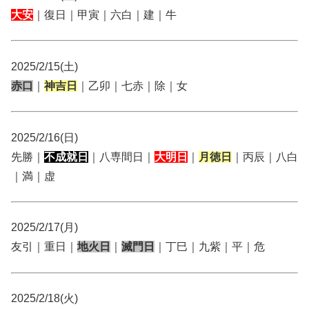
大安
｜復日｜甲寅｜六白｜建｜牛
2025/2/15(土)
赤口
｜
神吉日
｜乙卯｜七赤｜除｜女
2025/2/16(日)
先勝｜
不成就日
｜八専間日｜
大明日
｜
月徳日
｜丙辰｜八白
｜満｜虚
2025/2/17(月)
友引｜重日｜
地火日
｜
滅門日
｜丁巳｜九紫｜平｜危
2025/2/18(火)