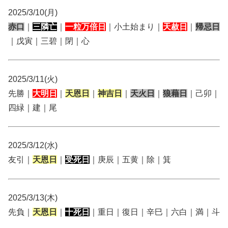
2025/3/10(月)
赤口
｜
三隣亡
｜
一粒万倍日
｜小土始まり｜
天赦日
｜
帰忌日
｜戊寅｜三碧｜閉｜心
2025/3/11(火)
先勝｜
大明日
｜
天恩日
｜
神吉日
｜
天火日
｜
狼藉日
｜己卯｜
四緑｜建｜尾
2025/3/12(水)
友引｜
天恩日
｜
受死日
｜庚辰｜五黄｜除｜箕
2025/3/13(木)
先負｜
天恩日
｜
十死日
｜重日｜復日｜辛巳｜六白｜満｜斗