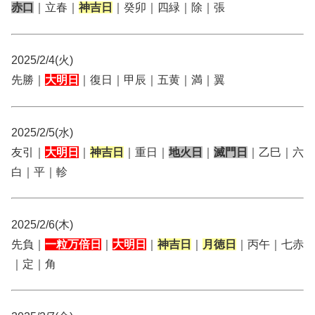
赤口
｜立春｜
神吉日
｜癸卯｜四緑｜除｜張
2025/2/4(火)
先勝｜
大明日
｜復日｜甲辰｜五黄｜満｜翼
2025/2/5(水)
友引｜
大明日
｜
神吉日
｜重日｜
地火日
｜
滅門日
｜乙巳｜六
白｜平｜軫
2025/2/6(木)
先負｜
一粒万倍日
｜
大明日
｜
神吉日
｜
月徳日
｜丙午｜七赤
｜定｜角