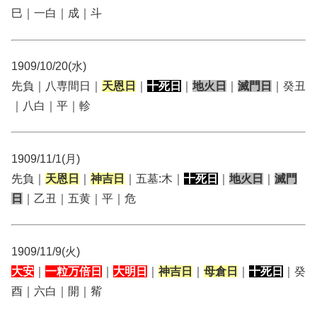
巳｜一白｜成｜斗
1909/10/20(水)
先負｜八専間日｜
天恩日
｜
十死日
｜
地火日
｜
滅門日
｜癸丑
｜八白｜平｜軫
1909/11/1(月)
先負｜
天恩日
｜
神吉日
｜五墓:木｜
十死日
｜
地火日
｜
滅門
日
｜乙丑｜五黄｜平｜危
1909/11/9(火)
大安
｜
一粒万倍日
｜
大明日
｜
神吉日
｜
母倉日
｜
十死日
｜癸
酉｜六白｜開｜觜