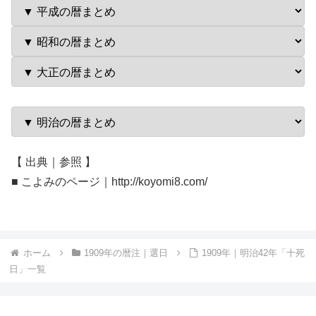
【 出典｜参照 】
■ こよみのページ｜http://koyomi8.com/
ホーム
1909年の暦注｜選日
1909年｜明治42年「十死
日」一覧