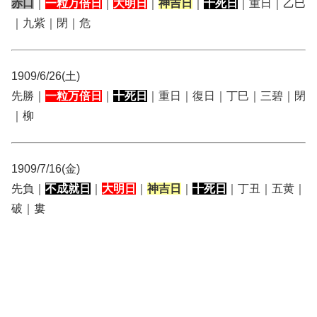
赤口
｜
一粒万倍日
｜
大明日
｜
神吉日
｜
十死日
｜重日｜乙巳
｜九紫｜閉｜危
1909/6/26(土)
先勝｜
一粒万倍日
｜
十死日
｜重日｜復日｜丁巳｜三碧｜閉
｜柳
1909/7/16(金)
先負｜
不成就日
｜
大明日
｜
神吉日
｜
十死日
｜丁丑｜五黄｜
破｜婁