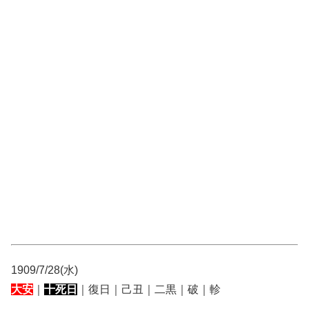
1909/7/28(水)
大安
｜
十死日
｜復日｜己丑｜二黒｜破｜軫