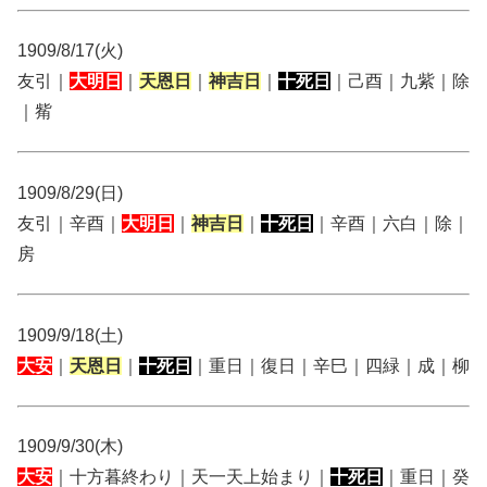
1909/8/17(火)
友引｜
大明日
｜
天恩日
｜
神吉日
｜
十死日
｜己酉｜九紫｜除
｜觜
1909/8/29(日)
友引｜辛酉｜
大明日
｜
神吉日
｜
十死日
｜辛酉｜六白｜除｜
房
1909/9/18(土)
大安
｜
天恩日
｜
十死日
｜重日｜復日｜辛巳｜四緑｜成｜柳
1909/9/30(木)
大安
｜十方暮終わり｜天一天上始まり｜
十死日
｜重日｜癸