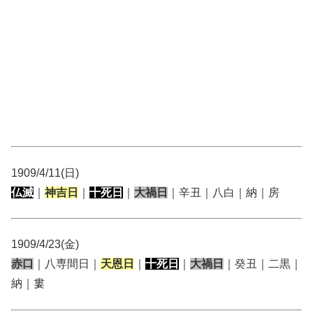
1909/4/11(日)
仏滅
｜
神吉日
｜
十死日
｜
大禍日
｜辛丑｜八白｜納｜房
1909/4/23(金)
赤口
｜八専間日｜
天恩日
｜
十死日
｜
大禍日
｜癸丑｜二黒｜
納｜婁