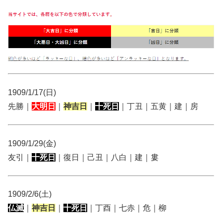
1909/1/17(日)
先勝｜
大明日
｜
神吉日
｜
十死日
｜丁丑｜五黄｜建｜房
1909/1/29(金)
友引｜
十死日
｜復日｜己丑｜八白｜建｜婁
1909/2/6(土)
仏滅
｜
神吉日
｜
十死日
｜丁酉｜七赤｜危｜柳