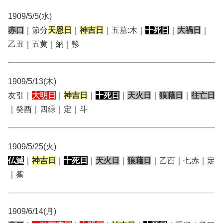
1909/5/5(水)
赤口
｜節分
天恩日
｜
神吉日
｜五墓:木｜
十死日
｜
大禍日
｜
乙丑｜五黄｜納｜軫
1909/5/13(木)
友引｜
大明日
｜
神吉日
｜
十死日
｜
天火日
｜
狼藉日
｜
往亡日
｜癸酉｜四緑｜定｜斗
1909/5/25(火)
仏滅
｜
神吉日
｜
十死日
｜
天火日
｜
狼藉日
｜乙酉｜七赤｜定
｜觜
1909/6/14(月)