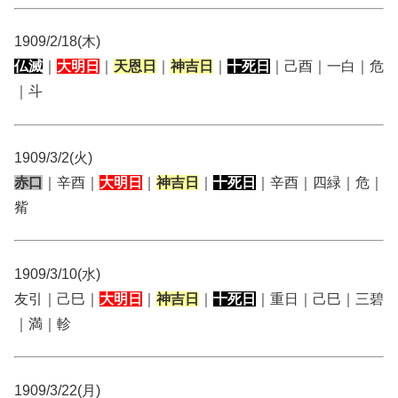
1909/2/18(木)
仏滅
｜
大明日
｜
天恩日
｜
神吉日
｜
十死日
｜己酉｜一白｜危
｜斗
1909/3/2(火)
赤口
｜辛酉｜
大明日
｜
神吉日
｜
十死日
｜辛酉｜四緑｜危｜
觜
1909/3/10(水)
友引｜己巳｜
大明日
｜
神吉日
｜
十死日
｜重日｜己巳｜三碧
｜満｜軫
1909/3/22(月)