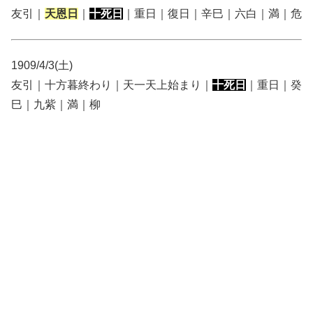
友引｜
天恩日
｜
十死日
｜重日｜復日｜辛巳｜六白｜満｜危
1909/4/3(土)
友引｜十方暮終わり｜天一天上始まり｜
十死日
｜重日｜癸
巳｜九紫｜満｜柳