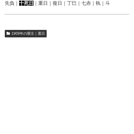
先負｜
十死日
｜重日｜復日｜丁巳｜七赤｜執｜斗
1909年の暦注｜選日