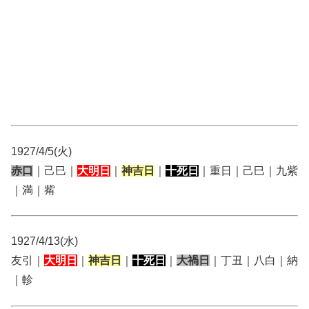
1927/4/5(火)
赤口
｜己巳｜
大明日
｜
神吉日
｜
十死日
｜重日｜己巳｜九紫
｜満｜觜
1927/4/13(水)
友引｜
大明日
｜
神吉日
｜
十死日
｜
大禍日
｜丁丑｜八白｜納
｜軫