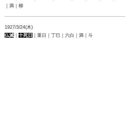
｜満｜柳
1927/3/24(木)
仏滅
｜
十死日
｜重日｜丁巳｜六白｜満｜斗