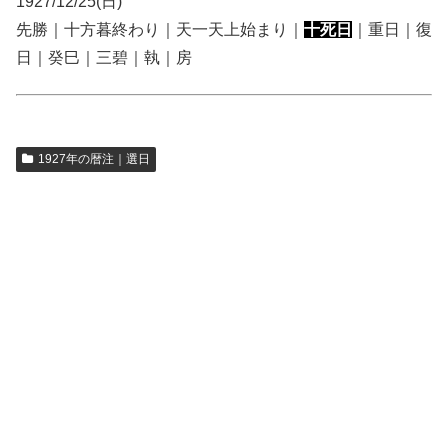
1927/12/25(日)
先勝｜十方暮終わり｜天一天上始まり｜
十死日
｜重日｜復
日｜癸巳｜三碧｜執｜房
1927年の暦注｜選日