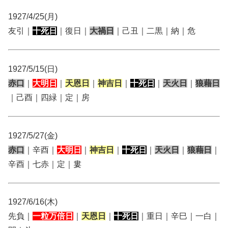
1927/4/25(月)
友引｜
十死日
｜復日｜
大禍日
｜己丑｜二黒｜納｜危
1927/5/15(日)
赤口
｜
大明日
｜
天恩日
｜
神吉日
｜
十死日
｜
天火日
｜
狼藉日
｜己酉｜四緑｜定｜房
1927/5/27(金)
赤口
｜辛酉｜
大明日
｜
神吉日
｜
十死日
｜
天火日
｜
狼藉日
｜
辛酉｜七赤｜定｜婁
1927/6/16(木)
先負｜
一粒万倍日
｜
天恩日
｜
十死日
｜重日｜辛巳｜一白｜