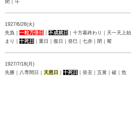
閉｜斗
1927/6/28(火)
先負｜
一粒万倍日
｜
不成就日
｜十方暮終わり｜天一天上始
まり｜
十死日
｜重日｜復日｜癸巳｜七赤｜閉｜觜
1927/7/18(月)
先勝｜八専間日｜
天恩日
｜
十死日
｜癸丑｜五黄｜破｜危