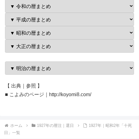
【 出典｜参照 】
■ こよみのページ｜http://koyomi8.com/
ホーム
1927年の暦注｜選日
1927年｜昭和2年「十死
日」一覧