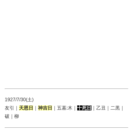
1927/7/30(土)
友引｜
天恩日
｜
神吉日
｜五墓:木｜
十死日
｜乙丑｜二黒｜
破｜柳