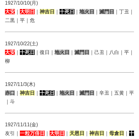
1927/10/10(月)
大安
｜
大明日
｜
神吉日
｜
十死日
｜
地火日
｜
滅門日
｜丁丑｜
二黒｜平｜危
1927/10/22(土)
大安
｜
十死日
｜復日｜
地火日
｜
滅門日
｜己丑｜八白｜平｜
柳
1927/11/3(木)
赤口
｜
神吉日
｜
十死日
｜
地火日
｜
滅門日
｜辛丑｜五黄｜平
｜斗
1927/11/11(金)
友引｜
一粒万倍日
｜
大明日
｜
天恩日
｜
神吉日
｜
母倉日
｜
十