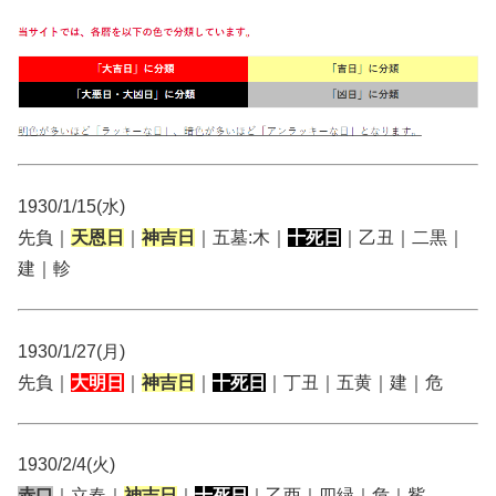
1930/1/15(水)
先負｜
天恩日
｜
神吉日
｜五墓:木｜
十死日
｜乙丑｜二黒｜
建｜軫
1930/1/27(月)
先負｜
大明日
｜
神吉日
｜
十死日
｜丁丑｜五黄｜建｜危
1930/2/4(火)
赤口
｜立春｜
神吉日
｜
十死日
｜乙酉｜四緑｜危｜觜