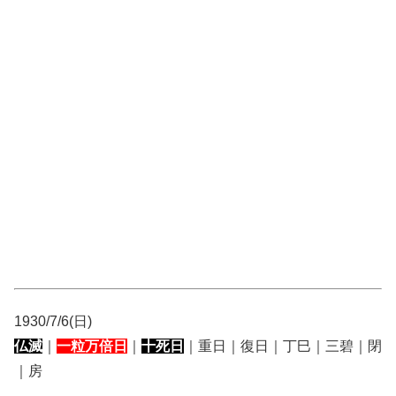
1930/7/6(日)
仏滅
｜
一粒万倍日
｜
十死日
｜重日｜復日｜丁巳｜三碧｜閉
｜房