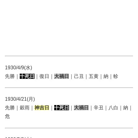
1930/4/9(水)
先勝｜
十死日
｜復日｜
大禍日
｜己丑｜五黄｜納｜軫
1930/4/21(月)
先勝｜穀雨｜
神吉日
｜
十死日
｜
大禍日
｜辛丑｜八白｜納｜
危