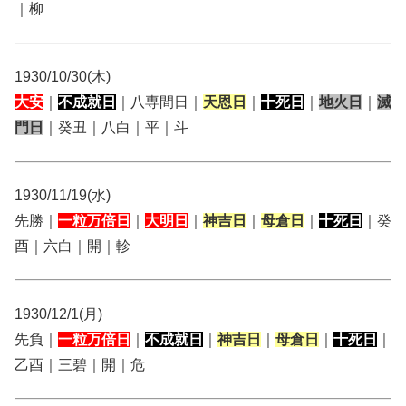
｜柳
1930/10/30(木)
大安
｜
不成就日
｜八専間日｜
天恩日
｜
十死日
｜
地火日
｜
滅
門日
｜癸丑｜八白｜平｜斗
1930/11/19(水)
先勝｜
一粒万倍日
｜
大明日
｜
神吉日
｜
母倉日
｜
十死日
｜癸
酉｜六白｜開｜軫
1930/12/1(月)
先負｜
一粒万倍日
｜
不成就日
｜
神吉日
｜
母倉日
｜
十死日
｜
乙酉｜三碧｜開｜危