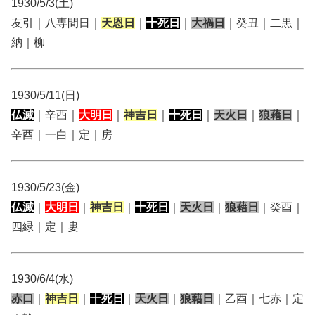
1930/5/3(土)
友引｜八専間日｜
天恩日
｜
十死日
｜
大禍日
｜癸丑｜二黒｜
納｜柳
1930/5/11(日)
仏滅
｜辛酉｜
大明日
｜
神吉日
｜
十死日
｜
天火日
｜
狼藉日
｜
辛酉｜一白｜定｜房
1930/5/23(金)
仏滅
｜
大明日
｜
神吉日
｜
十死日
｜
天火日
｜
狼藉日
｜癸酉｜
四緑｜定｜婁
1930/6/4(水)
赤口
｜
神吉日
｜
十死日
｜
天火日
｜
狼藉日
｜乙酉｜七赤｜定