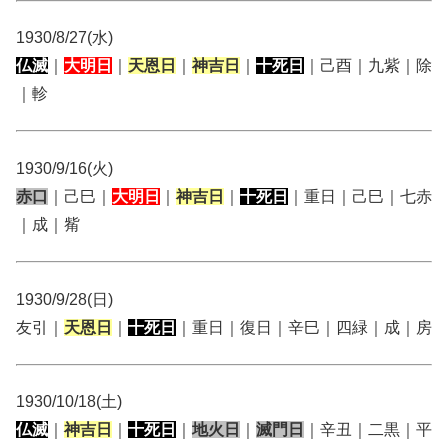
1930/8/27(水)
仏滅
｜
大明日
｜
天恩日
｜
神吉日
｜
十死日
｜己酉｜九紫｜除
｜軫
1930/9/16(火)
赤口
｜己巳｜
大明日
｜
神吉日
｜
十死日
｜重日｜己巳｜七赤
｜成｜觜
1930/9/28(日)
友引｜
天恩日
｜
十死日
｜重日｜復日｜辛巳｜四緑｜成｜房
1930/10/18(土)
仏滅
｜
神吉日
｜
十死日
｜
地火日
｜
滅門日
｜辛丑｜二黒｜平