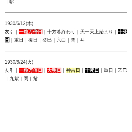
｜軫
1930/6/12(木)
友引｜
一粒万倍日
｜十方暮終わり｜天一天上始まり｜
十死
日
｜重日｜復日｜癸巳｜六白｜閉｜斗
1930/6/24(火)
友引｜
一粒万倍日
｜
大明日
｜
神吉日
｜
十死日
｜重日｜乙巳
｜九紫｜閉｜觜