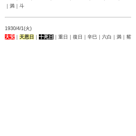
｜満｜斗
1930/4/1(火)
大安
｜
天恩日
｜
十死日
｜重日｜復日｜辛巳｜六白｜満｜觜