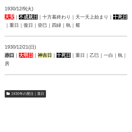
1930/12/9(火)
大安
｜
不成就日
｜十方暮終わり｜天一天上始まり｜
十死日
｜重日｜復日｜癸巳｜四緑｜執｜觜
1930/12/21(日)
赤口
｜
大明日
｜
神吉日
｜
十死日
｜重日｜乙巳｜一白｜執｜
房
1930年の暦注｜選日