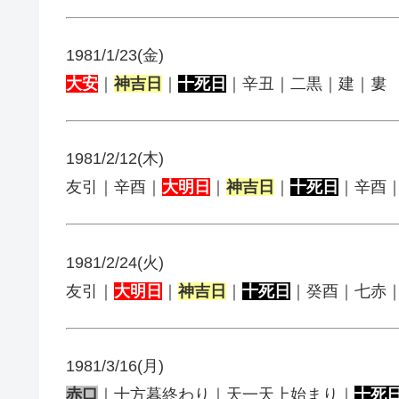
1981/1/23(金)
大安
｜
神吉日
｜
十死日
｜辛丑｜二黒｜建｜婁
1981/2/12(木)
友引｜辛酉｜
大明日
｜
神吉日
｜
十死日
｜辛酉
1981/2/24(火)
友引｜
大明日
｜
神吉日
｜
十死日
｜癸酉｜七赤
1981/3/16(月)
赤口
｜十方暮終わり｜天一天上始まり｜
十死