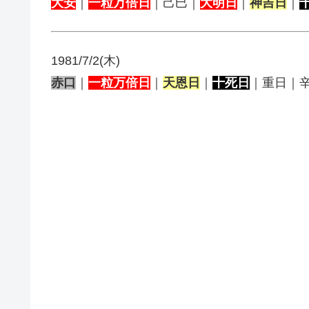
大安
｜
一粒万倍日
｜己巳｜
大明日
｜
神吉日
｜
1981/7/2(木)
赤口
｜
一粒万倍日
｜
天恩日
｜
十死日
｜重日｜