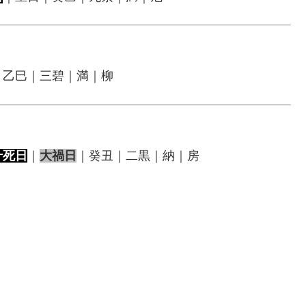
｜乙巳｜三碧｜満｜柳
十死日
｜
大禍日
｜癸丑｜二黒｜納｜房