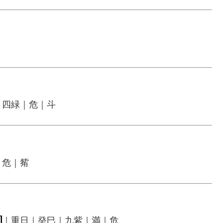
｜四緑｜危｜斗
｜危｜觜
日
｜重日｜癸巳｜九紫｜満｜危