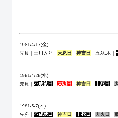
1981/4/17(金)
先負｜土用入り｜
天恩日
｜
神吉日
｜五墓:木｜
1981/4/29(水)
先負｜
不成就日
｜
大明日
｜
神吉日
｜
十死日
｜
1981/5/7(木)
先勝｜
不成就日
｜
神吉日
｜
十死日
｜
天火日
｜