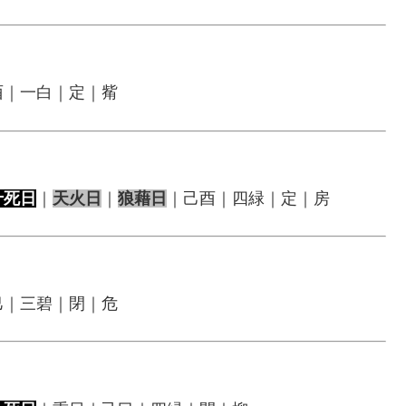
酉｜一白｜定｜觜
十死日
｜
天火日
｜
狼藉日
｜己酉｜四緑｜定｜房
巳｜三碧｜閉｜危