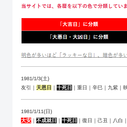
1981/1/3(土)
友引｜
天恩日
｜
十死日
｜重日｜辛巳｜九紫｜
1981/1/11(日)
大安
｜
不成就日
｜
十死日
｜復日｜己丑｜八白