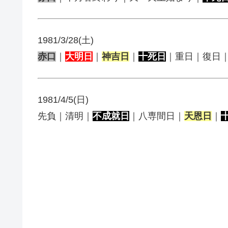
1981/3/28(土)
赤口
｜
大明日
｜
神吉日
｜
十死日
｜重日｜復日
1981/4/5(日)
先負｜清明｜
不成就日
｜八専間日｜
天恩日
｜