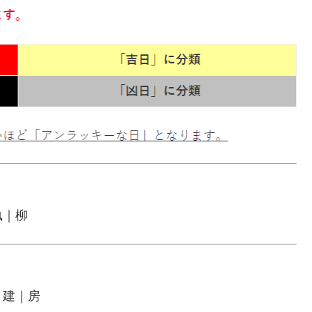
執｜柳
｜建｜房