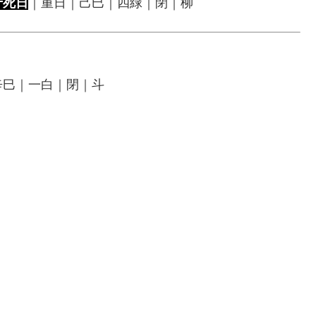
十死日
｜重日｜己巳｜四緑｜閉｜柳
辛巳｜一白｜閉｜斗