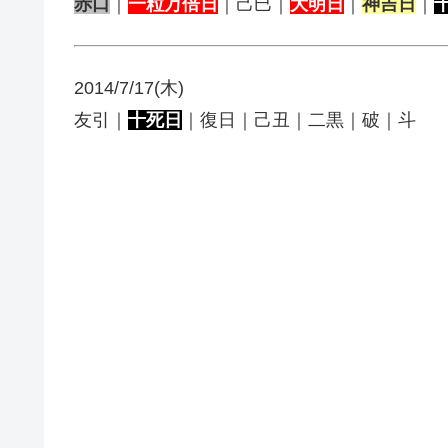
赤口
｜
一粒万倍日
｜己巳｜
大明日
｜
神吉日
｜
2014/7/17(木)
友引｜
十死日
｜復日｜己丑｜二黒｜破｜斗