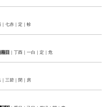
酉｜七赤｜定｜軫
狼藉日
｜丁酉｜一白｜定｜危
巳｜三碧｜閉｜房