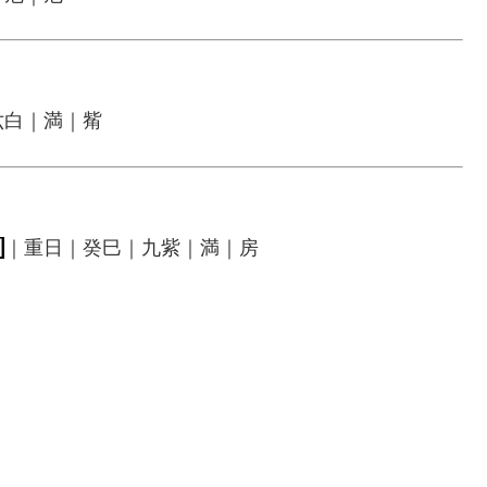
六白｜満｜觜
日
｜重日｜癸巳｜九紫｜満｜房