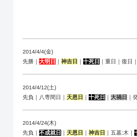
2014/4/4(金)
先勝｜
大明日
｜
神吉日
｜
十死日
｜重日｜復日
2014/4/12(土)
先負｜八専間日｜
天恩日
｜
十死日
｜
大禍日
｜
2014/4/24(木)
先負｜
不成就日
｜
天恩日
｜
神吉日
｜五墓:木｜