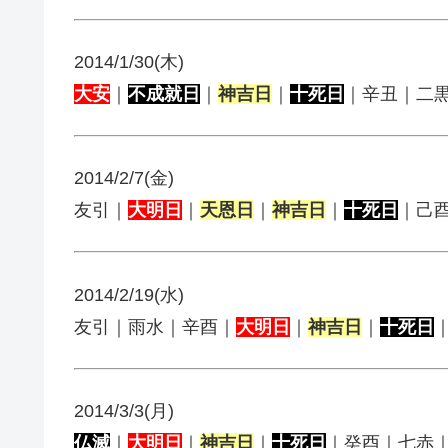
2014/1/30(木)
大安
｜
不成就日
｜
神吉日
｜
十死日
｜辛丑｜二
2014/2/7(金)
友引｜
大明日
｜
天恩日
｜
神吉日
｜
十死日
｜己
2014/2/19(水)
友引｜雨水｜辛酉｜
大明日
｜
神吉日
｜
十死日
2014/3/3(月)
仏滅
｜
大明日
｜
神吉日
｜
十死日
｜癸酉｜七赤