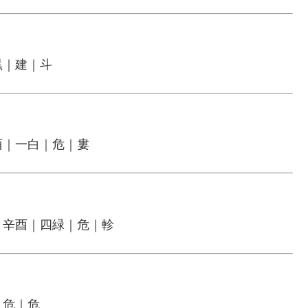
黒｜建｜斗
酉｜一白｜危｜婁
｜辛酉｜四緑｜危｜軫
｜危｜危