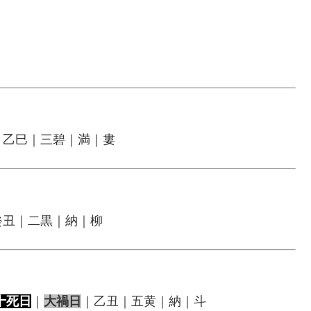
｜乙巳｜三碧｜満｜婁
癸丑｜二黒｜納｜柳
十死日
｜
大禍日
｜乙丑｜五黄｜納｜斗