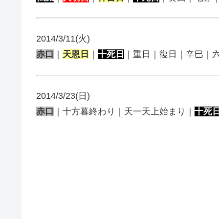
2014/3/11(火)
赤口
｜
天恩日
｜
十死日
｜重日｜復日｜辛巳｜
2014/3/23(日)
赤口
｜十方暮終わり｜天一天上始まり｜
十死