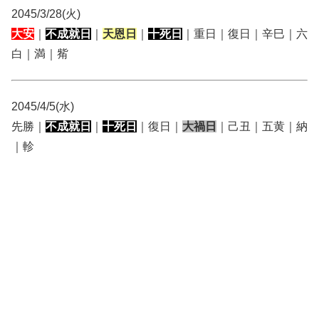
2045/3/28(火)
大安
｜
不成就日
｜
天恩日
｜
十死日
｜重日｜復日｜辛巳｜六
白｜満｜觜
2045/4/5(水)
先勝｜
不成就日
｜
十死日
｜復日｜
大禍日
｜己丑｜五黄｜納
｜軫