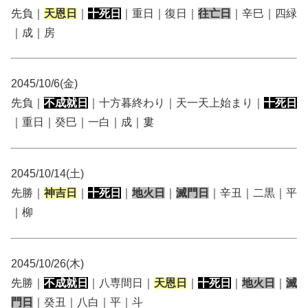
先負｜
天恩日
｜
十死日
｜重日｜復日｜
往亡日
｜辛巳｜四緑
｜成｜房
2045/10/6(金)
先負｜
不成就日
｜十方暮終わり｜天一天上始まり｜
十死日
｜重日｜癸巳｜一白｜成｜婁
2045/10/14(土)
先勝｜
神吉日
｜
十死日
｜
地火日
｜
滅門日
｜辛丑｜二黒｜平
｜柳
2045/10/26(木)
先勝｜
不成就日
｜八専間日｜
天恩日
｜
十死日
｜
地火日
｜
滅
門日
｜癸丑｜八白｜平｜斗