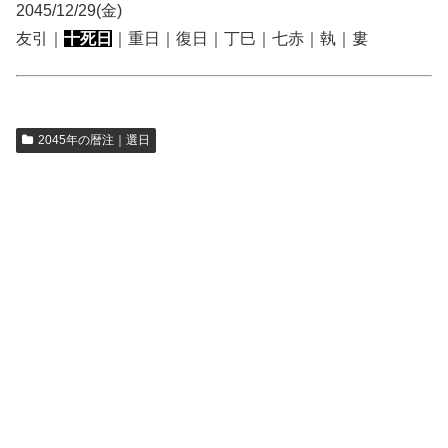
2045/12/29(金)
友引｜
十死日
｜重日｜復日｜丁巳｜七赤｜執｜婁
2045年の暦注｜選日