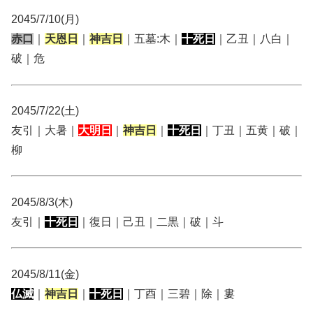
2045/7/10(月)
赤口
｜
天恩日
｜
神吉日
｜五墓:木｜
十死日
｜乙丑｜八白｜
破｜危
2045/7/22(土)
友引｜大暑｜
大明日
｜
神吉日
｜
十死日
｜丁丑｜五黄｜破｜
柳
2045/8/3(木)
友引｜
十死日
｜復日｜己丑｜二黒｜破｜斗
2045/8/11(金)
仏滅
｜
神吉日
｜
十死日
｜丁酉｜三碧｜除｜婁