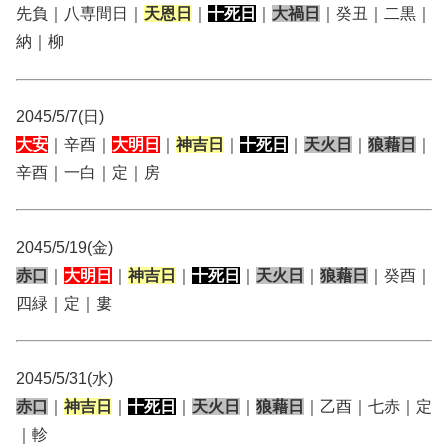
先負｜八専間日｜
天恩日
｜
十死日
｜
大禍日
｜癸丑｜二黒｜
納｜柳
2045/5/7(日)
大安
｜辛酉｜
大明日
｜
神吉日
｜
十死日
｜
天火日
｜
狼藉日
｜
辛酉｜一白｜定｜房
2045/5/19(金)
赤口
｜
大明日
｜
神吉日
｜
十死日
｜
天火日
｜
狼藉日
｜癸酉｜
四緑｜定｜婁
2045/5/31(水)
赤口
｜
神吉日
｜
十死日
｜
天火日
｜
狼藉日
｜乙酉｜七赤｜定
｜軫