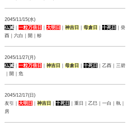
2045/11/15(水)
仏滅
｜
一粒万倍日
｜
大明日
｜
神吉日
｜
母倉日
｜
十死日
｜癸
酉｜六白｜開｜軫
2045/11/27(月)
仏滅
｜
一粒万倍日
｜
神吉日
｜
母倉日
｜
十死日
｜乙酉｜三碧
｜開｜危
2045/12/17(日)
友引｜
大明日
｜
神吉日
｜
十死日
｜重日｜乙巳｜一白｜執｜
房