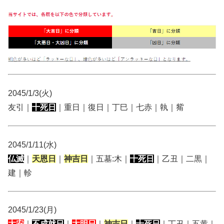
2045/1/3(火)
友引｜
十死日
｜重日｜復日｜丁巳｜七赤｜執｜觜
2045/1/11(水)
仏滅
｜
天恩日
｜
神吉日
｜五墓:木｜
十死日
｜乙丑｜二黒｜
建｜軫
2045/1/23(月)
大安
｜
不成就日
｜
大明日
｜
神吉日
｜
十死日
｜丁丑｜五黄｜