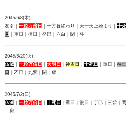
2045/6/8(木)
友引｜
一粒万倍日
｜十方暮終わり｜天一天上始まり｜
十死
日
｜重日｜復日｜癸巳｜六白｜閉｜斗
2045/6/20(火)
仏滅
｜
一粒万倍日
｜
大明日
｜
神吉日
｜
十死日
｜重日｜
往亡
日
｜乙巳｜九紫｜閉｜觜
2045/7/2(日)
仏滅
｜
一粒万倍日
｜
十死日
｜重日｜復日｜丁巳｜三碧｜閉
｜房