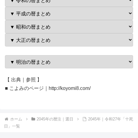
【 出典｜参照 】
■ こよみのページ｜http://koyomi8.com/
ホーム
2045年の暦注｜選日
2045年｜令和27年「十死
日」一覧