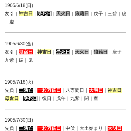
1905/6/18(日)
友引｜
神吉日
｜
受死日
｜
天火日
｜
狼藉日
｜戊子｜三碧｜破
｜虚
1905/6/30(金)
友引｜
鬼宿日
｜
神吉日
｜
受死日
｜
天火日
｜
狼藉日
｜庚子｜
九紫｜破｜鬼
1905/7/18(火)
先負｜
三隣亡
｜
一粒万倍日
｜八専間日｜
大明日
｜
神吉日
｜
母倉日
｜
受死日
｜復日｜戊午｜九紫｜閉｜室
1905/7/30(日)
先負｜
三隣亡
｜
一粒万倍日
｜中伏｜大土始まり｜
大明日
｜