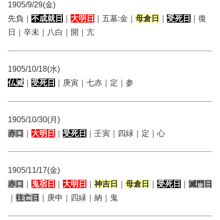
1905/9/29(金)
先負｜
不成就日
｜
大明日
｜五墓:金｜
母倉日
｜
受死日
｜復
日｜辛未｜八白｜開｜亢
1905/10/18(水)
仏滅
｜
受死日
｜庚寅｜七赤｜定｜参
1905/10/30(月)
赤口
｜
大明日
｜
受死日
｜壬寅｜四緑｜定｜心
1905/11/17(金)
赤口
｜
鬼宿日
｜
大明日
｜
神吉日
｜
母倉日
｜
受死日
｜
滅門日
｜
往亡日
｜庚申｜四緑｜納｜鬼