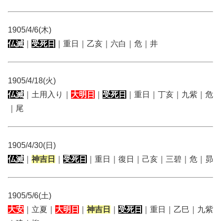
1905/4/6(木)
仏滅
｜
受死日
｜重日｜乙亥｜六白｜危｜井
1905/4/18(火)
仏滅
｜土用入り｜
大明日
｜
受死日
｜重日｜丁亥｜九紫｜危
｜尾
1905/4/30(日)
仏滅
｜
神吉日
｜
受死日
｜重日｜復日｜己亥｜三碧｜危｜昴
1905/5/6(土)
大安
｜立夏｜
大明日
｜
神吉日
｜
受死日
｜重日｜乙巳｜九紫