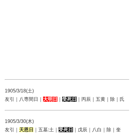
1905/3/18(土)
友引｜八専間日｜
大明日
｜
受死日
｜丙辰｜五黄｜除｜氏
1905/3/30(木)
友引｜
天恩日
｜五墓:土｜
受死日
｜戊辰｜八白｜除｜奎