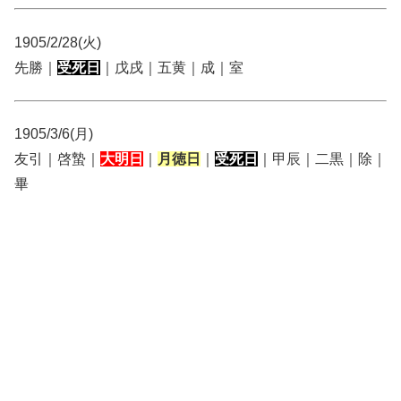
1905/2/28(火)
先勝｜
受死日
｜戊戌｜五黄｜成｜室
1905/3/6(月)
友引｜啓蟄｜
大明日
｜
月徳日
｜
受死日
｜甲辰｜二黒｜除｜
畢