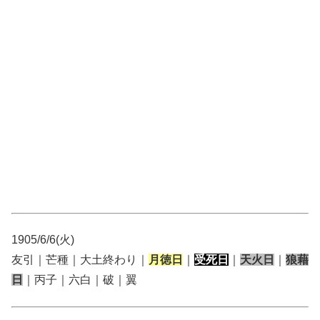
1905/6/6(火)
友引｜芒種｜大土終わり｜
月徳日
｜
受死日
｜
天火日
｜
狼藉
日
｜丙子｜六白｜破｜翼