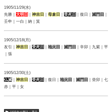
1905/11/29(水)
先勝｜
大明日
｜
神吉日
｜
母倉日
｜
受死日
｜復日｜
滅門日
｜
壬申｜一白｜納｜箕
1905/12/18(月)
友引｜
神吉日
｜
受死日
｜
地火日
｜
滅門日
｜辛卯｜九紫｜平
｜張
1905/12/30(土)
仏滅
｜
神吉日
｜
受死日
｜復日｜
地火日
｜
滅門日
｜癸卯｜七
赤｜平｜女