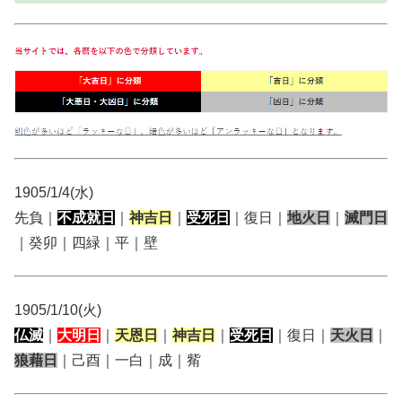
1905/1/4(水)
先負｜
不成就日
｜
神吉日
｜
受死日
｜復日｜
地火日
｜
滅門日
｜癸卯｜四緑｜平｜壁
1905/1/10(火)
仏滅
｜
大明日
｜
天恩日
｜
神吉日
｜
受死日
｜復日｜
天火日
｜
狼藉日
｜己酉｜一白｜成｜觜