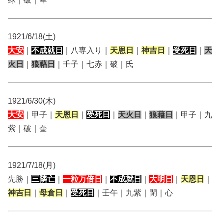
1921/6/18(土)
大安
｜
不成就日
｜八専入り｜
天恩日
｜
神吉日
｜
受死日
｜
天
火日
｜
狼藉日
｜壬子｜七赤｜破｜氏
1921/6/30(木)
大安
｜甲子｜
天恩日
｜
受死日
｜
天火日
｜
狼藉日
｜甲子｜九
紫｜破｜奎
1921/7/18(月)
先勝｜
三隣亡
｜
一粒万倍日
｜
不成就日
｜
大明日
｜
天恩日
｜
神吉日
｜
母倉日
｜
受死日
｜壬午｜九紫｜閉｜心