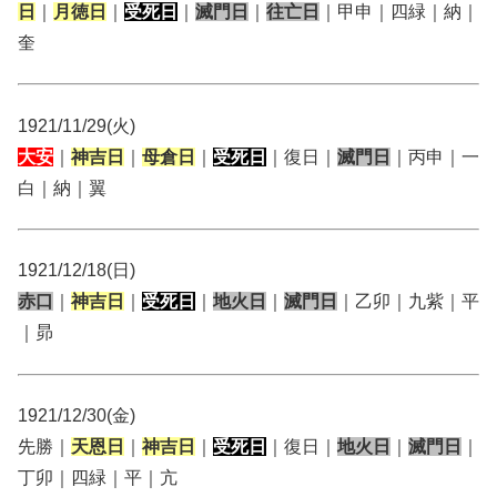
日
｜
月徳日
｜
受死日
｜
滅門日
｜
往亡日
｜甲申｜四緑｜納｜
奎
1921/11/29(火)
大安
｜
神吉日
｜
母倉日
｜
受死日
｜復日｜
滅門日
｜丙申｜一
白｜納｜翼
1921/12/18(日)
赤口
｜
神吉日
｜
受死日
｜
地火日
｜
滅門日
｜乙卯｜九紫｜平
｜昴
1921/12/30(金)
先勝｜
天恩日
｜
神吉日
｜
受死日
｜復日｜
地火日
｜
滅門日
｜
丁卯｜四緑｜平｜亢