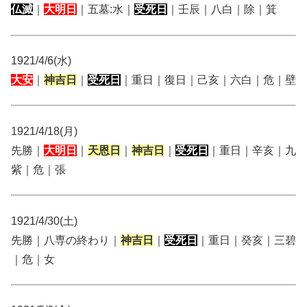
仏滅
｜
大明日
｜五墓:水｜
受死日
｜壬辰｜八白｜除｜箕
1921/4/6(水)
大安
｜
神吉日
｜
受死日
｜重日｜復日｜己亥｜六白｜危｜壁
1921/4/18(月)
先勝｜
大明日
｜
天恩日
｜
神吉日
｜
受死日
｜重日｜辛亥｜九
紫｜危｜張
1921/4/30(土)
先勝｜八専の終わり｜
神吉日
｜
受死日
｜重日｜癸亥｜三碧
｜危｜女