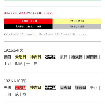
1921/1/4(火)
赤口
｜
天恩日
｜
神吉日
｜
受死日
｜復日｜
地火日
｜
滅門日
｜
丁卯｜四緑｜平｜尾
1921/1/10(月)
先勝｜
大明日
｜
神吉日
｜
受死日
｜
天火日
｜
狼藉日
｜癸酉｜
一白｜成｜危