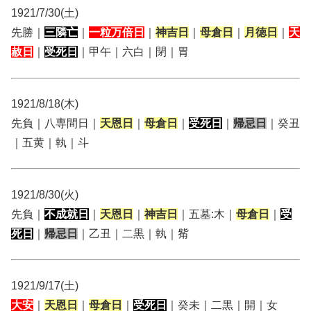
1921/7/30(土)
先勝｜
三隣亡
｜
一粒万倍日
｜
神吉日
｜
母倉日
｜
月徳日
｜
天
赦日
｜
受死日
｜甲午｜六白｜閉｜胃
1921/8/18(木)
先負｜八専間日｜
天恩日
｜
母倉日
｜
受死日
｜
帰忌日
｜癸丑
｜五黄｜執｜斗
1921/8/30(火)
先負｜
不成就日
｜
天恩日
｜
神吉日
｜五墓:木｜
母倉日
｜
受
死日
｜
帰忌日
｜乙丑｜二黒｜執｜觜
1921/9/17(土)
大安
｜
天恩日
｜
母倉日
｜
受死日
｜癸未｜二黒｜開｜女