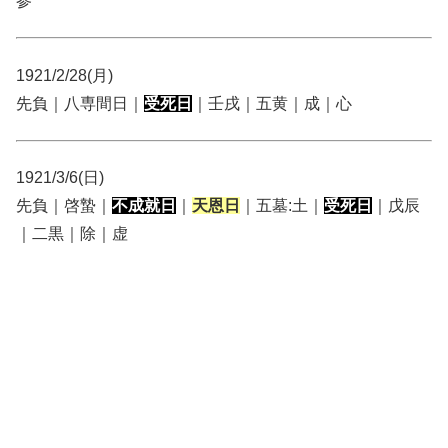
参
1921/2/28(月)
先負｜八専間日｜
受死日
｜壬戌｜五黄｜成｜心
1921/3/6(日)
先負｜啓蟄｜
不成就日
｜
天恩日
｜五墓:土｜
受死日
｜戊辰
｜二黒｜除｜虚