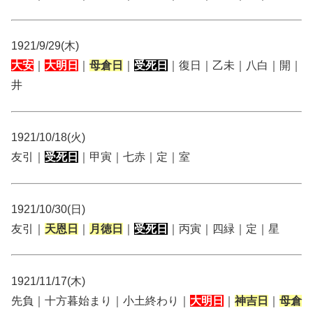
1921/9/29(木)
大安
｜
大明日
｜
母倉日
｜
受死日
｜復日｜乙未｜八白｜開｜
井
1921/10/18(火)
友引｜
受死日
｜甲寅｜七赤｜定｜室
1921/10/30(日)
友引｜
天恩日
｜
月徳日
｜
受死日
｜丙寅｜四緑｜定｜星
1921/11/17(木)
先負｜十方暮始まり｜小土終わり｜
大明日
｜
神吉日
｜
母倉