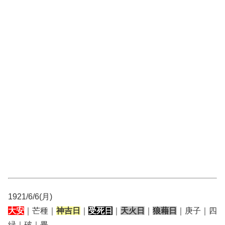
1921/6/6(月)
大安
｜芒種｜
神吉日
｜
受死日
｜
天火日
｜
狼藉日
｜庚子｜四
緑｜破｜畢