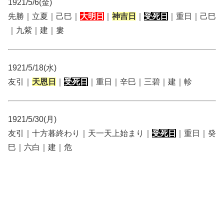
1921/5/6(金)
先勝｜立夏｜己巳｜
大明日
｜
神吉日
｜
受死日
｜重日｜己巳
｜九紫｜建｜婁
1921/5/18(水)
友引｜
天恩日
｜
受死日
｜重日｜辛巳｜三碧｜建｜軫
1921/5/30(月)
友引｜十方暮終わり｜天一天上始まり｜
受死日
｜重日｜癸
巳｜六白｜建｜危