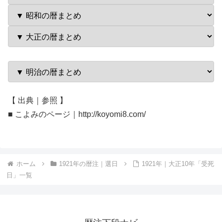
【 出典｜参照 】
■ こよみのページ｜http://koyomi8.com/
ホーム
1921年の暦注｜選日
1921年｜大正10年「受死
日」一覧