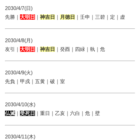
2030/4/7(日)
先勝｜
大明日
｜
神吉日
｜
月徳日
｜壬申｜三碧｜定｜虚
2030/4/8(月)
友引｜
大明日
｜
神吉日
｜癸酉｜四緑｜執｜危
2030/4/9(火)
先負｜甲戌｜五黄｜破｜室
2030/4/10(水)
仏滅
｜
受死日
｜重日｜乙亥｜六白｜危｜壁
2030/4/11(木)