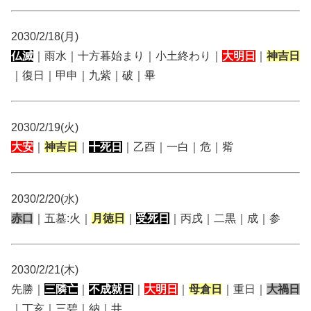
2030/2/18(月)
仏滅
｜雨水｜十方暮始まり｜小土終わり｜
大明日
｜
神吉日
｜復日｜甲申｜九紫｜破｜畢
2030/2/19(火)
大安
｜
神吉日
｜
十死日
｜乙酉｜一白｜危｜觜
2030/2/20(水)
赤口
｜五墓:火｜
月徳日
｜
受死日
｜丙戌｜二黒｜成｜参
2030/2/21(木)
先勝｜
三隣亡
｜
不成就日
｜
大明日
｜
母倉日
｜重日｜
大禍日
｜丁亥｜三碧｜納｜井