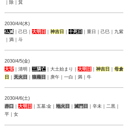
｜除｜箕
2030/4/4(木)
仏滅
｜己巳｜
大明日
｜
神吉日
｜
十死日
｜重日｜己巳｜九紫
｜満｜斗
2030/4/5(金)
大安
｜清明｜
三隣亡
｜大土始まり｜
大明日
｜
神吉日
｜
母倉
日
｜
天火日
｜
狼藉日
｜庚午｜一白｜満｜牛
2030/4/6(土)
赤口
｜
大明日
｜五墓:金｜
地火日
｜
滅門日
｜辛未｜二黒｜
平｜女