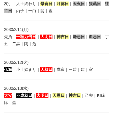
友引｜大土終わり｜
母倉日
｜
月徳日
｜
天火日
｜
狼藉日
｜
往
亡日
｜丙子｜一白｜開｜虚
2030/2/11(月)
先負｜
一粒万倍日
｜
大明日
｜
神吉日
｜
帰忌日
｜
血忌日
｜丁
丑｜二黒｜閉｜危
2030/2/12(火)
仏滅
｜小土始まり｜
天赦日
｜戊寅｜三碧｜建｜室
2030/2/13(水)
大安
｜
不成就日
｜
大明日
｜
天恩日
｜
神吉日
｜己卯｜四緑｜
除｜壁