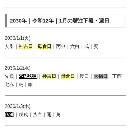
2030年｜令和12年｜1月の暦注下段・選日
2030/1/1(火)
友引｜
神吉日
｜
母倉日
｜丙申｜六白｜成｜翼
2030/1/2(水)
先負｜
不成就日
｜
神吉日
｜
母倉日
｜復日｜
大禍日
｜丁酉｜
七赤｜納｜軫
2030/1/3(木)
仏滅
｜戊戌｜八白｜開｜角