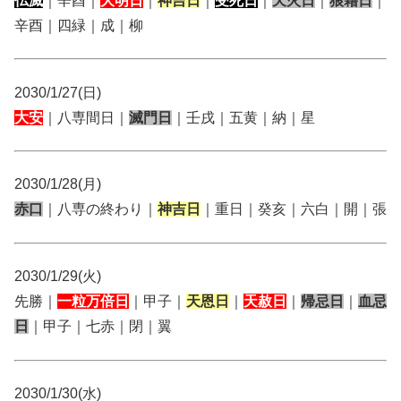
仏滅
｜辛酉｜
大明日
｜
神吉日
｜
受死日
｜
天火日
｜
狼藉日
｜
辛酉｜四緑｜成｜柳
2030/1/27(日)
大安
｜八専間日｜
滅門日
｜壬戌｜五黄｜納｜星
2030/1/28(月)
赤口
｜八専の終わり｜
神吉日
｜重日｜癸亥｜六白｜開｜張
2030/1/29(火)
先勝｜
一粒万倍日
｜甲子｜
天恩日
｜
天赦日
｜
帰忌日
｜
血忌
日
｜甲子｜七赤｜閉｜翼
2030/1/30(水)