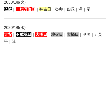
2030/1/8(火)
仏滅
｜
一粒万倍日
｜
神吉日
｜癸卯｜四緑｜満｜尾
2030/1/9(水)
大安
｜
不成就日
｜
大明日
｜
地火日
｜
大禍日
｜甲辰｜五黄｜
平｜箕