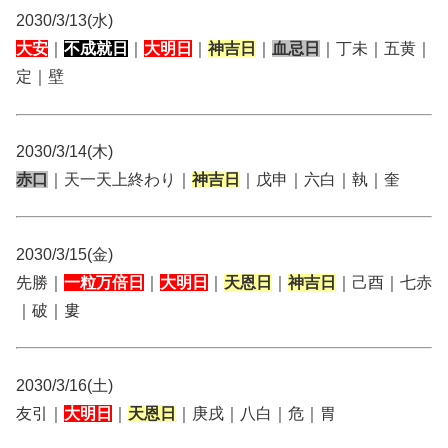
2030/3/13(水)
大安
｜
不成就日
｜
大明日
｜
神吉日
｜
血忌日
｜丁未｜五黄｜
定｜壁
2030/3/14(木)
赤口
｜天一天上終わり｜
神吉日
｜戊申｜六白｜執｜奎
2030/3/15(金)
先勝｜
一粒万倍日
｜
大明日
｜
天恩日
｜
神吉日
｜己酉｜七赤
｜破｜婁
2030/3/16(土)
友引｜
大明日
｜
天恩日
｜庚戌｜八白｜危｜胃