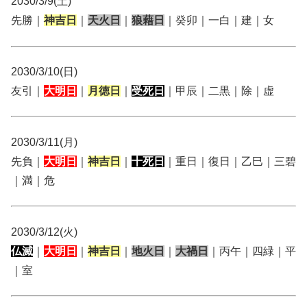
2030/3/9(土)
先勝｜
神吉日
｜
天火日
｜
狼藉日
｜癸卯｜一白｜建｜女
2030/3/10(日)
友引｜
大明日
｜
月徳日
｜
受死日
｜甲辰｜二黒｜除｜虚
2030/3/11(月)
先負｜
大明日
｜
神吉日
｜
十死日
｜重日｜復日｜乙巳｜三碧
｜満｜危
2030/3/12(火)
仏滅
｜
大明日
｜
神吉日
｜
地火日
｜
大禍日
｜丙午｜四緑｜平
｜室