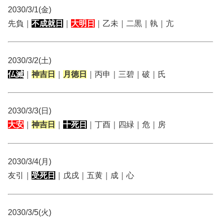
2030/3/1(金)
先負｜
不成就日
｜
大明日
｜乙未｜二黒｜執｜亢
2030/3/2(土)
仏滅
｜
神吉日
｜
月徳日
｜丙申｜三碧｜破｜氏
2030/3/3(日)
大安
｜
神吉日
｜
十死日
｜丁酉｜四緑｜危｜房
2030/3/4(月)
友引｜
受死日
｜戊戌｜五黄｜成｜心
2030/3/5(火)