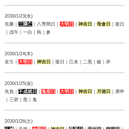
2030/1/23(水)
先勝｜
三隣亡
｜八専間日｜
大明日
｜
神吉日
｜
母倉日
｜復日
｜戊午｜一白｜執｜参
2030/1/24(木)
友引｜
大明日
｜
神吉日
｜復日｜己未｜二黒｜破｜井
2030/1/25(金)
先負｜
不成就日
｜
鬼宿日
｜
大明日
｜
神吉日
｜
月徳日
｜庚申
｜三碧｜危｜鬼
2030/1/26(土)