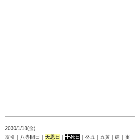
2030/1/18(金)
友引｜八専間日｜
天恩日
｜
十死日
｜癸丑｜五黄｜建｜婁