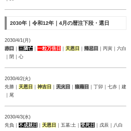
2030年｜令和12年｜4月の暦注下段・選日
2030/4/1(月)
赤口
｜
三隣亡
｜
一粒万倍日
｜
天恩日
｜
帰忌日
｜丙寅｜六白
｜閉｜心
2030/4/2(火)
先勝｜
天恩日
｜
神吉日
｜
天火日
｜
狼藉日
｜丁卯｜七赤｜建
｜尾
2030/4/3(水)
先負｜
不成就日
｜
天恩日
｜五墓:土｜
受死日
｜戊辰｜八白