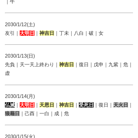
｜牛
2030/1/12(土)
友引｜
大明日
｜
神吉日
｜丁未｜八白｜破｜女
2030/1/13(日)
先負｜天一天上終わり｜
神吉日
｜復日｜戊申｜九紫｜危｜
虚
2030/1/14(月)
仏滅
｜
大明日
｜
天恩日
｜
神吉日
｜
受死日
｜復日｜
天火日
｜
狼藉日
｜己酉｜一白｜成｜危
2030/1/15(火)