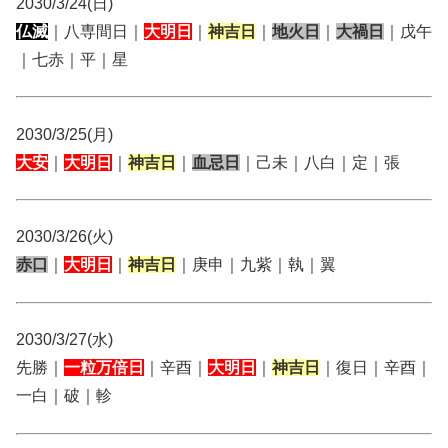
2030/3/24(日)
仏滅
｜八専間日｜
大明日
｜
神吉日
｜
地火日
｜
大禍日
｜戊午
｜七赤｜平｜星
2030/3/25(月)
大安
｜
大明日
｜
神吉日
｜
血忌日
｜己未｜八白｜定｜張
2030/3/26(火)
赤口
｜
大明日
｜
神吉日
｜庚申｜九紫｜執｜翼
2030/3/27(水)
先勝｜
一粒万倍日
｜辛酉｜
大明日
｜
神吉日
｜復日｜辛酉｜
一白｜破｜軫