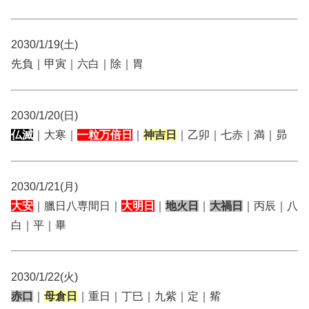
2030/1/19(土)
先負｜甲寅｜六白｜除｜胃
2030/1/20(日)
仏滅
｜大寒｜
一粒万倍日
｜
神吉日
｜乙卯｜七赤｜満｜昴
2030/1/21(月)
大安
｜臘日八専間日｜
大明日
｜
地火日
｜
大禍日
｜丙辰｜八
白｜平｜畢
2030/1/22(火)
赤口
｜
母倉日
｜重日｜丁巳｜九紫｜定｜觜