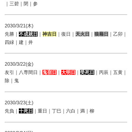
｜三碧｜閉｜参
2030/3/21(木)
先勝｜
不成就日
｜
神吉日
｜復日｜
天火日
｜
狼藉日
｜乙卯｜
四緑｜建｜井
2030/3/22(金)
友引｜八専間日｜
鬼宿日
｜
大明日
｜
受死日
｜丙辰｜五黄｜
除｜鬼
2030/3/23(土)
先負｜
十死日
｜重日｜丁巳｜六白｜満｜柳