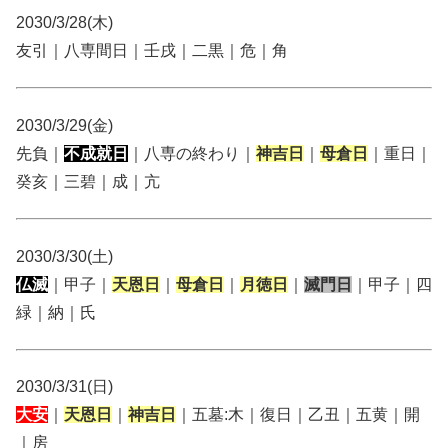
2030/3/28(木)
友引｜八専間日｜壬戌｜二黒｜危｜角
2030/3/29(金)
先負｜
不成就日
｜八専の終わり｜
神吉日
｜
母倉日
｜重日｜
癸亥｜三碧｜成｜亢
2030/3/30(土)
仏滅
｜甲子｜
天恩日
｜
母倉日
｜
月徳日
｜
滅門日
｜甲子｜四
緑｜納｜氏
2030/3/31(日)
大安
｜
天恩日
｜
神吉日
｜五墓:木｜復日｜乙丑｜五黄｜開
｜房