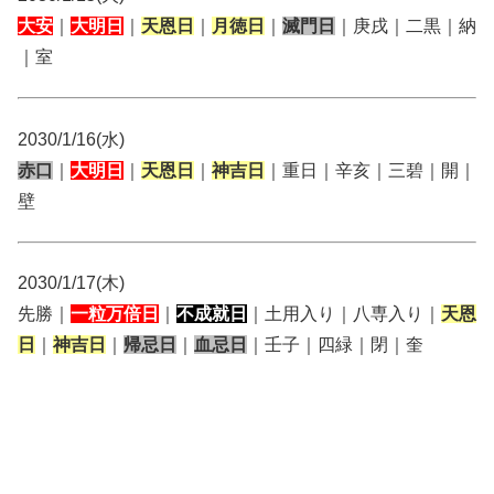
大安
｜
大明日
｜
天恩日
｜
月徳日
｜
滅門日
｜庚戌｜二黒｜納
｜室
2030/1/16(水)
赤口
｜
大明日
｜
天恩日
｜
神吉日
｜重日｜辛亥｜三碧｜開｜
壁
2030/1/17(木)
先勝｜
一粒万倍日
｜
不成就日
｜土用入り｜八専入り｜
天恩
日
｜
神吉日
｜
帰忌日
｜
血忌日
｜壬子｜四緑｜閉｜奎