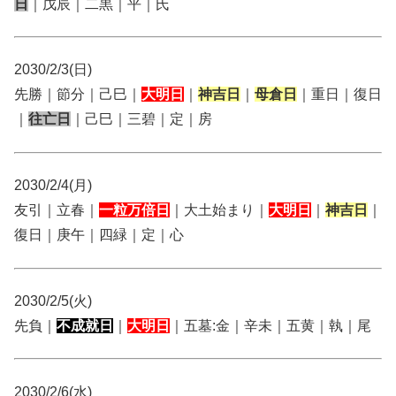
日
｜戊辰｜二黒｜平｜氏
2030/2/3(日)
先勝｜節分｜己巳｜
大明日
｜
神吉日
｜
母倉日
｜重日｜復日
｜
往亡日
｜己巳｜三碧｜定｜房
2030/2/4(月)
友引｜立春｜
一粒万倍日
｜大土始まり｜
大明日
｜
神吉日
｜
復日｜庚午｜四緑｜定｜心
2030/2/5(火)
先負｜
不成就日
｜
大明日
｜五墓:金｜辛未｜五黄｜執｜尾
2030/2/6(水)