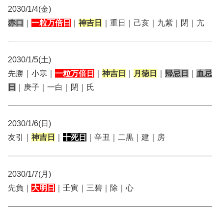
2030/1/4(金)
赤口
｜
一粒万倍日
｜
神吉日
｜重日｜己亥｜九紫｜閉｜亢
2030/1/5(土)
先勝｜小寒｜
一粒万倍日
｜
神吉日
｜
月徳日
｜
帰忌日
｜
血忌
日
｜庚子｜一白｜閉｜氏
2030/1/6(日)
友引｜
神吉日
｜
十死日
｜辛丑｜二黒｜建｜房
2030/1/7(月)
先負｜
大明日
｜壬寅｜三碧｜除｜心