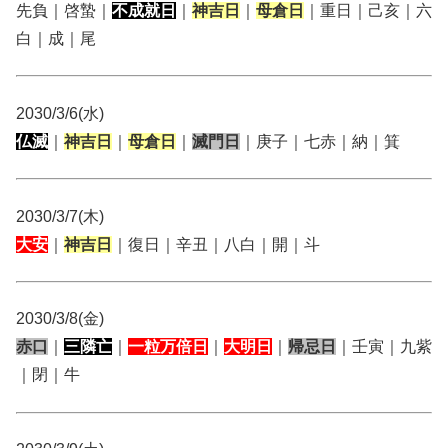
先負｜啓蟄｜
不成就日
｜
神吉日
｜
母倉日
｜重日｜己亥｜六
白｜成｜尾
2030/3/6(水)
仏滅
｜
神吉日
｜
母倉日
｜
滅門日
｜庚子｜七赤｜納｜箕
2030/3/7(木)
大安
｜
神吉日
｜復日｜辛丑｜八白｜開｜斗
2030/3/8(金)
赤口
｜
三隣亡
｜
一粒万倍日
｜
大明日
｜
帰忌日
｜壬寅｜九紫
｜閉｜牛