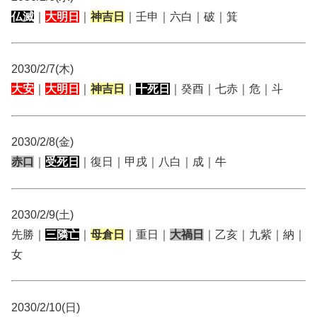
仏滅
｜
大明日
｜
神吉日
｜壬申｜六白｜破｜箕
2030/2/7(木)
大安
｜
大明日
｜
神吉日
｜
十死日
｜癸酉｜七赤｜危｜斗
2030/2/8(金)
赤口
｜
受死日
｜復日｜甲戌｜八白｜成｜牛
2030/2/9(土)
先勝｜
三隣亡
｜
母倉日
｜重日｜
大禍日
｜乙亥｜九紫｜納｜
女
2030/2/10(日)