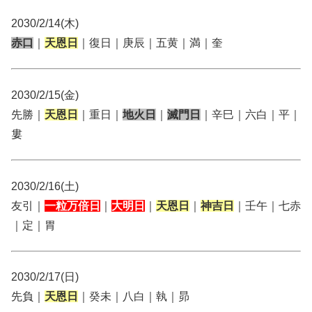
2030/2/14(木)
赤口
｜
天恩日
｜復日｜庚辰｜五黄｜満｜奎
2030/2/15(金)
先勝｜
天恩日
｜重日｜
地火日
｜
滅門日
｜辛巳｜六白｜平｜
婁
2030/2/16(土)
友引｜
一粒万倍日
｜
大明日
｜
天恩日
｜
神吉日
｜壬午｜七赤
｜定｜胃
2030/2/17(日)
先負｜
天恩日
｜癸未｜八白｜執｜昴