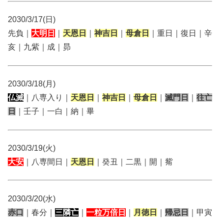
2030/3/17(日)
先負｜
大明日
｜
天恩日
｜
神吉日
｜
母倉日
｜重日｜復日｜辛
亥｜九紫｜成｜昴
2030/3/18(月)
仏滅
｜八専入り｜
天恩日
｜
神吉日
｜
母倉日
｜
滅門日
｜
往亡
日
｜壬子｜一白｜納｜畢
2030/3/19(火)
大安
｜八専間日｜
天恩日
｜癸丑｜二黒｜開｜觜
2030/3/20(水)
赤口
｜春分｜
三隣亡
｜
一粒万倍日
｜
月徳日
｜
帰忌日
｜甲寅