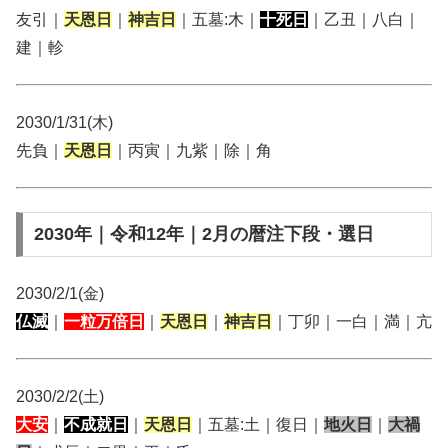
友引｜
天恩日
｜
神吉日
｜五墓:木｜
十死日
｜乙丑｜八白｜
建｜軫
2030/1/31(木)
先負｜
天恩日
｜丙寅｜九紫｜除｜角
2030年｜令和12年｜2月の暦注下段・選日
2030/2/1(金)
仏滅
｜
一粒万倍日
｜
天恩日
｜
神吉日
｜丁卯｜一白｜満｜亢
2030/2/2(土)
大安
｜
不成就日
｜
天恩日
｜五墓:土｜復日｜
地火日
｜
大禍