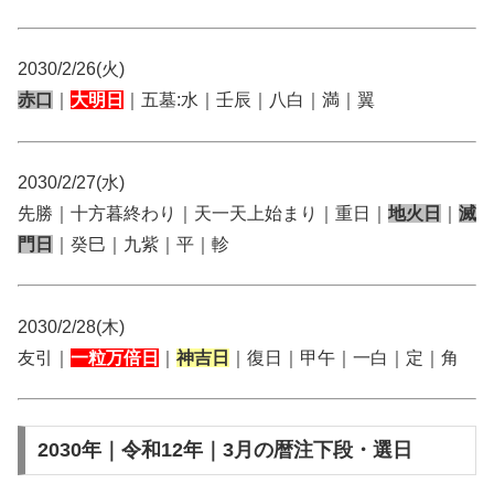
2030/2/26(火)
赤口
｜
大明日
｜五墓:水｜壬辰｜八白｜満｜翼
2030/2/27(水)
先勝｜十方暮終わり｜天一天上始まり｜重日｜
地火日
｜
滅
門日
｜癸巳｜九紫｜平｜軫
2030/2/28(木)
友引｜
一粒万倍日
｜
神吉日
｜復日｜甲午｜一白｜定｜角
2030年｜令和12年｜3月の暦注下段・選日