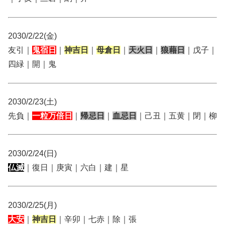
2030/2/22(金)
友引｜
鬼宿日
｜
神吉日
｜
母倉日
｜
天火日
｜
狼藉日
｜戊子｜
四緑｜開｜鬼
2030/2/23(土)
先負｜
一粒万倍日
｜
帰忌日
｜
血忌日
｜己丑｜五黄｜閉｜柳
2030/2/24(日)
仏滅
｜復日｜庚寅｜六白｜建｜星
2030/2/25(月)
大安
｜
神吉日
｜辛卯｜七赤｜除｜張