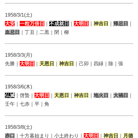
1958/3/1(土)
大安
｜
一粒万倍日
｜
不成就日
｜
大明日
｜
神吉日
｜
帰忌日
｜
血忌日
｜丁丑｜二黒｜閉｜柳
1958/3/3(月)
先勝｜
大明日
｜
天恩日
｜
神吉日
｜己卯｜四緑｜除｜張
1958/3/6(木)
仏滅
｜啓蟄｜
大明日
｜
天恩日
｜
神吉日
｜
地火日
｜
大禍日
｜
壬午｜七赤｜平｜角
1958/3/8(土)
赤口
｜十方暮始まり｜小土終わり｜
大明日
｜
神吉日
｜
月徳