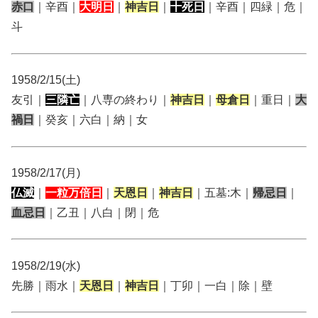
赤口
｜辛酉｜
大明日
｜
神吉日
｜
十死日
｜辛酉｜四緑｜危｜
斗
1958/2/15(土)
友引｜
三隣亡
｜八専の終わり｜
神吉日
｜
母倉日
｜重日｜
大
禍日
｜癸亥｜六白｜納｜女
1958/2/17(月)
仏滅
｜
一粒万倍日
｜
天恩日
｜
神吉日
｜五墓:木｜
帰忌日
｜
血忌日
｜乙丑｜八白｜閉｜危
1958/2/19(水)
先勝｜雨水｜
天恩日
｜
神吉日
｜丁卯｜一白｜除｜壁