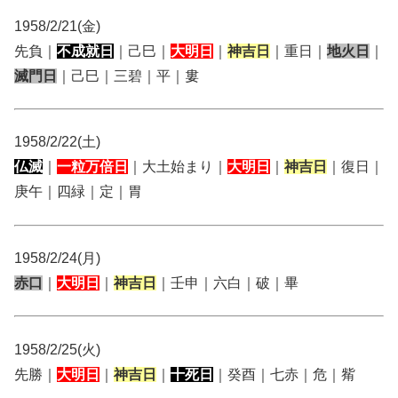
1958/2/21(金)
先負｜
不成就日
｜己巳｜
大明日
｜
神吉日
｜重日｜
地火日
｜
滅門日
｜己巳｜三碧｜平｜婁
1958/2/22(土)
仏滅
｜
一粒万倍日
｜大土始まり｜
大明日
｜
神吉日
｜復日｜
庚午｜四緑｜定｜胃
1958/2/24(月)
赤口
｜
大明日
｜
神吉日
｜壬申｜六白｜破｜畢
1958/2/25(火)
先勝｜
大明日
｜
神吉日
｜
十死日
｜癸酉｜七赤｜危｜觜