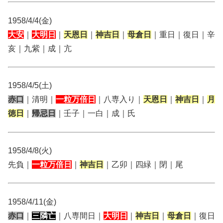
1958/4/4(金)
大安
｜
大明日
｜
天恩日
｜
神吉日
｜
母倉日
｜重日｜復日｜辛
亥｜九紫｜成｜亢
1958/4/5(土)
赤口
｜清明｜
一粒万倍日
｜八専入り｜
天恩日
｜
神吉日
｜
月
徳日
｜
帰忌日
｜壬子｜一白｜成｜氏
1958/4/8(火)
先負｜
一粒万倍日
｜
神吉日
｜乙卯｜四緑｜閉｜尾
1958/4/11(金)
赤口
｜
三隣亡
｜八専間日｜
大明日
｜
神吉日
｜
母倉日
｜復日