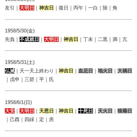
友引｜
大明日
｜
神吉日
｜復日｜丙午｜一白｜除｜角
1958/5/30(金)
先負｜
不成就日
｜
大明日
｜
神吉日
｜丁未｜二黒｜満｜亢
1958/5/31(土)
仏滅
｜天一天上終わり｜
神吉日
｜
血忌日
｜
地火日
｜
大禍日
｜戊申｜三碧｜平｜氏
1958/6/1(日)
大安
｜
大明日
｜
天恩日
｜
神吉日
｜
十死日
｜
天火日
｜
狼藉日
｜己酉｜四緑｜定｜房