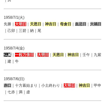
1958/7/1(火)
先勝｜
大明日
｜
天恩日
｜
神吉日
｜
母倉日
｜
血忌日
｜
大禍日
｜己卯｜三碧｜納｜尾
1958/7/4(金)
仏滅
｜
一粒万倍日
｜
大明日
｜
天恩日
｜
神吉日
｜壬午｜九紫
｜建｜牛
1958/7/6(日)
赤口
｜十方暮始まり｜小土終わり｜
大明日
｜
神吉日
｜甲申
｜七赤｜満｜虚