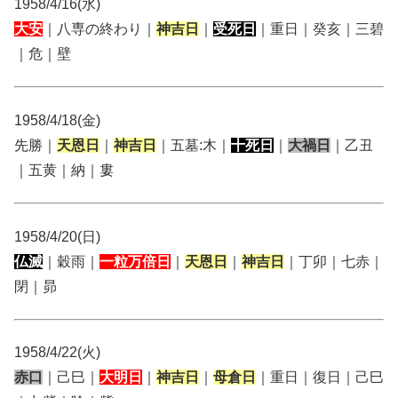
1958/4/16(水)
大安
｜八専の終わり｜
神吉日
｜
受死日
｜重日｜癸亥｜三碧
｜危｜壁
1958/4/18(金)
先勝｜
天恩日
｜
神吉日
｜五墓:木｜
十死日
｜
大禍日
｜乙丑
｜五黄｜納｜婁
1958/4/20(日)
仏滅
｜穀雨｜
一粒万倍日
｜
天恩日
｜
神吉日
｜丁卯｜七赤｜
閉｜昴
1958/4/22(火)
赤口
｜己巳｜
大明日
｜
神吉日
｜
母倉日
｜重日｜復日｜己巳