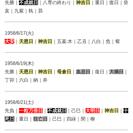
先勝｜
不成就日
｜八専の終わり｜
神吉日
｜重日｜復日｜癸
亥｜九紫｜執｜昴
1958/6/17(火)
大安
｜
天恩日
｜
神吉日
｜五墓:木｜乙丑｜八白｜危｜觜
1958/6/19(木)
先勝｜
天恩日
｜
神吉日
｜
母倉日
｜
血忌日
｜復日｜
大禍日
｜
丁卯｜六白｜納｜井
1958/6/21(土)
先負｜
一粒万倍日
｜
不成就日
｜己巳｜
大明日
｜
神吉日
｜
十
死日
｜重日｜
往亡日
｜己巳｜四緑｜閉｜柳