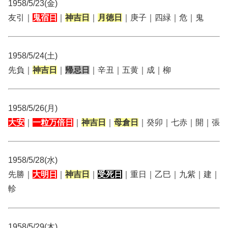
1958/5/23(金)
友引｜
鬼宿日
｜
神吉日
｜
月徳日
｜庚子｜四緑｜危｜鬼
1958/5/24(土)
先負｜
神吉日
｜
帰忌日
｜辛丑｜五黄｜成｜柳
1958/5/26(月)
大安
｜
一粒万倍日
｜
神吉日
｜
母倉日
｜癸卯｜七赤｜開｜張
1958/5/28(水)
先勝｜
大明日
｜
神吉日
｜
受死日
｜重日｜乙巳｜九紫｜建｜
軫
1958/5/29(木)