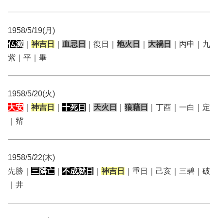
1958/5/19(月)
仏滅
｜
神吉日
｜
血忌日
｜復日｜
地火日
｜
大禍日
｜丙申｜九
紫｜平｜畢
1958/5/20(火)
大安
｜
神吉日
｜
十死日
｜
天火日
｜
狼藉日
｜丁酉｜一白｜定
｜觜
1958/5/22(木)
先勝｜
三隣亡
｜
不成就日
｜
神吉日
｜重日｜己亥｜三碧｜破
｜井