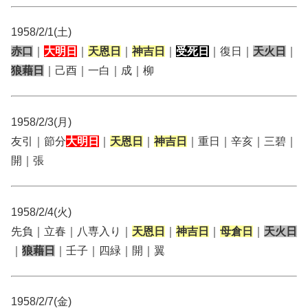
1958/2/1(土)
赤口
｜
大明日
｜
天恩日
｜
神吉日
｜
受死日
｜復日｜
天火日
｜
狼藉日
｜己酉｜一白｜成｜柳
1958/2/3(月)
友引｜節分
大明日
｜
天恩日
｜
神吉日
｜重日｜辛亥｜三碧｜
開｜張
1958/2/4(火)
先負｜立春｜八専入り｜
天恩日
｜
神吉日
｜
母倉日
｜
天火日
｜
狼藉日
｜壬子｜四緑｜開｜翼
1958/2/7(金)