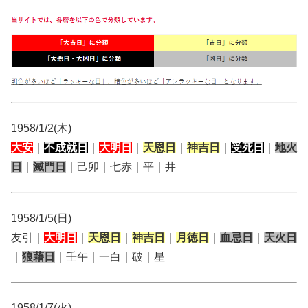
1958/1/2(木)
大安
｜
不成就日
｜
大明日
｜
天恩日
｜
神吉日
｜
受死日
｜
地火
日
｜
滅門日
｜己卯｜七赤｜平｜井
1958/1/5(日)
友引｜
大明日
｜
天恩日
｜
神吉日
｜
月徳日
｜
血忌日
｜
天火日
｜
狼藉日
｜壬午｜一白｜破｜星
1958/1/7(火)