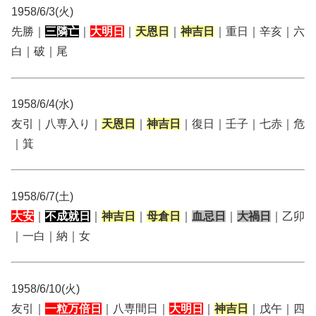
1958/6/3(火)
先勝｜
三隣亡
｜
大明日
｜
天恩日
｜
神吉日
｜重日｜辛亥｜六
白｜破｜尾
1958/6/4(水)
友引｜八専入り｜
天恩日
｜
神吉日
｜復日｜壬子｜七赤｜危
｜箕
1958/6/7(土)
大安
｜
不成就日
｜
神吉日
｜
母倉日
｜
血忌日
｜
大禍日
｜乙卯
｜一白｜納｜女
1958/6/10(火)
友引｜
一粒万倍日
｜八専間日｜
大明日
｜
神吉日
｜戊午｜四