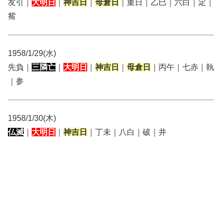
友引｜
大明日
｜
神吉日
｜
母倉日
｜重日｜乙巳｜六白｜定｜
觜
1958/1/29(水)
先負｜
三隣亡
｜
大明日
｜
神吉日
｜
母倉日
｜丙午｜七赤｜執
｜参
1958/1/30(木)
仏滅
｜
大明日
｜
神吉日
｜丁未｜八白｜破｜井