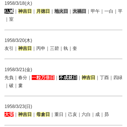
1958/3/18(火)
仏滅
｜
神吉日
｜
月徳日
｜
地火日
｜
大禍日
｜甲午｜一白｜平
｜室
1958/3/20(木)
友引｜
神吉日
｜丙申｜三碧｜執｜奎
1958/3/21(金)
先負｜春分｜
一粒万倍日
｜
不成就日
｜
神吉日
｜丁酉｜四緑
｜破｜婁
1958/3/23(日)
大安
｜
神吉日
｜
母倉日
｜重日｜己亥｜六白｜成｜昴