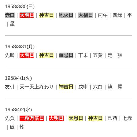
1958/3/30(日)
赤口
｜
大明日
｜
神吉日
｜
地火日
｜
大禍日
｜丙午｜四緑｜平
｜星
1958/3/31(月)
先勝｜
大明日
｜
神吉日
｜
血忌日
｜丁未｜五黄｜定｜張
1958/4/1(火)
友引｜天一天上終わり｜
神吉日
｜戊申｜六白｜執｜翼
1958/4/2(水)
先負｜
一粒万倍日
｜
大明日
｜
天恩日
｜
神吉日
｜己酉｜七赤
｜破｜軫