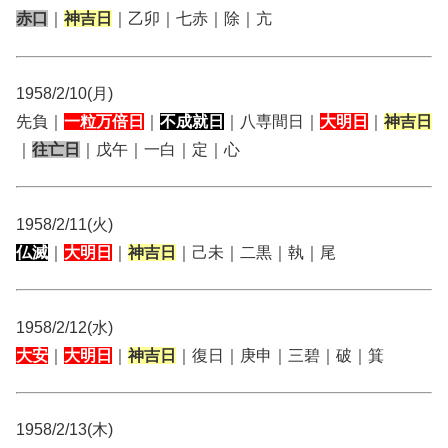
赤口
｜
神吉日
｜乙卯｜七赤｜除｜亢
1958/2/10(月)
先負｜
一粒万倍日
｜
不成就日
｜八専間日｜
大明日
｜
神吉日
｜
往亡日
｜戊午｜一白｜定｜心
1958/2/11(火)
仏滅
｜
大明日
｜
神吉日
｜己未｜二黒｜執｜尾
1958/2/12(水)
大安
｜
大明日
｜
神吉日
｜復日｜庚申｜三碧｜破｜箕
1958/2/13(木)