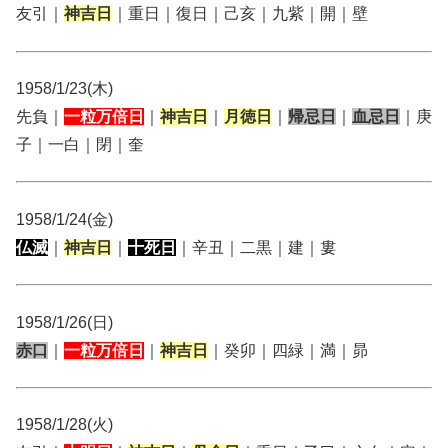
友引｜
神吉日
｜重日｜復日｜己亥｜九紫｜開｜壁
1958/1/23(木)
先負｜
一粒万倍日
｜
神吉日
｜
月徳日
｜
帰忌日
｜
血忌日
｜庚
子｜一白｜閉｜奎
1958/1/24(金)
仏滅
｜
神吉日
｜
十死日
｜辛丑｜二黒｜建｜婁
1958/1/26(日)
赤口
｜
一粒万倍日
｜
神吉日
｜癸卯｜四緑｜満｜昴
1958/1/28(火)