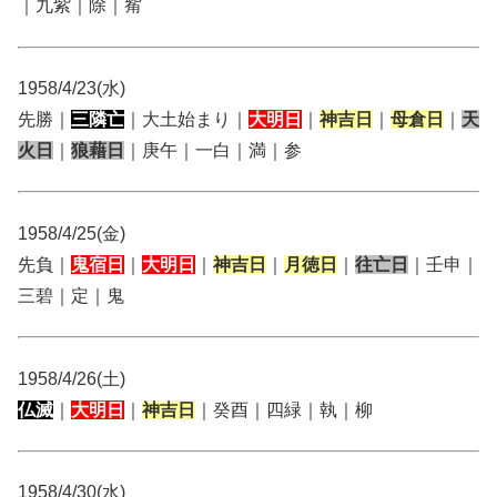
｜九紫｜除｜觜
1958/4/23(水)
先勝｜
三隣亡
｜大土始まり｜
大明日
｜
神吉日
｜
母倉日
｜
天
火日
｜
狼藉日
｜庚午｜一白｜満｜参
1958/4/25(金)
先負｜
鬼宿日
｜
大明日
｜
神吉日
｜
月徳日
｜
往亡日
｜壬申｜
三碧｜定｜鬼
1958/4/26(土)
仏滅
｜
大明日
｜
神吉日
｜癸酉｜四緑｜執｜柳
1958/4/30(水)