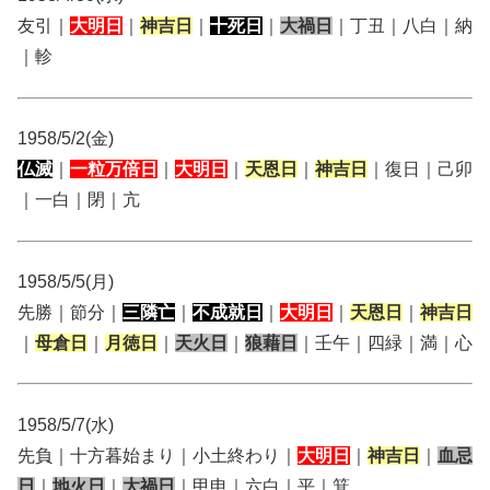
友引｜
大明日
｜
神吉日
｜
十死日
｜
大禍日
｜丁丑｜八白｜納
｜軫
1958/5/2(金)
仏滅
｜
一粒万倍日
｜
大明日
｜
天恩日
｜
神吉日
｜復日｜己卯
｜一白｜閉｜亢
1958/5/5(月)
先勝｜節分｜
三隣亡
｜
不成就日
｜
大明日
｜
天恩日
｜
神吉日
｜
母倉日
｜
月徳日
｜
天火日
｜
狼藉日
｜壬午｜四緑｜満｜心
1958/5/7(水)
先負｜十方暮始まり｜小土終わり｜
大明日
｜
神吉日
｜
血忌
日
｜
地火日
｜
大禍日
｜甲申｜六白｜平｜箕