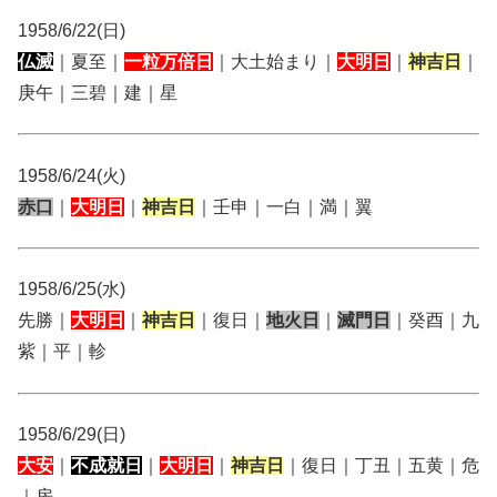
1958/6/22(日)
仏滅
｜夏至｜
一粒万倍日
｜大土始まり｜
大明日
｜
神吉日
｜
庚午｜三碧｜建｜星
1958/6/24(火)
赤口
｜
大明日
｜
神吉日
｜壬申｜一白｜満｜翼
1958/6/25(水)
先勝｜
大明日
｜
神吉日
｜復日｜
地火日
｜
滅門日
｜癸酉｜九
紫｜平｜軫
1958/6/29(日)
大安
｜
不成就日
｜
大明日
｜
神吉日
｜復日｜丁丑｜五黄｜危
｜房