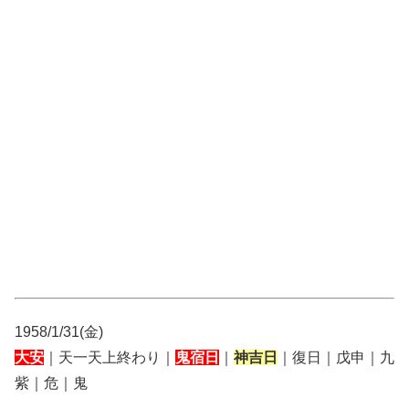
1958/1/31(金)
大安
｜天一天上終わり｜
鬼宿日
｜
神吉日
｜復日｜戊申｜九
紫｜危｜鬼