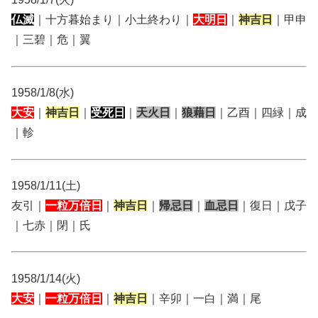
仏滅
｜十方暮始まり｜小土終わり｜
大明日
｜
神吉日
｜甲申
｜三碧｜危｜翼
1958/1/8(水)
大安
｜
神吉日
｜
受死日
｜
天火日
｜
狼藉日
｜乙酉｜四緑｜成
｜軫
1958/1/11(土)
友引｜
一粒万倍日
｜
神吉日
｜
帰忌日
｜
血忌日
｜復日｜戊子
｜七赤｜閉｜氏
1958/1/14(火)
大安
｜
一粒万倍日
｜
神吉日
｜辛卯｜一白｜満｜尾