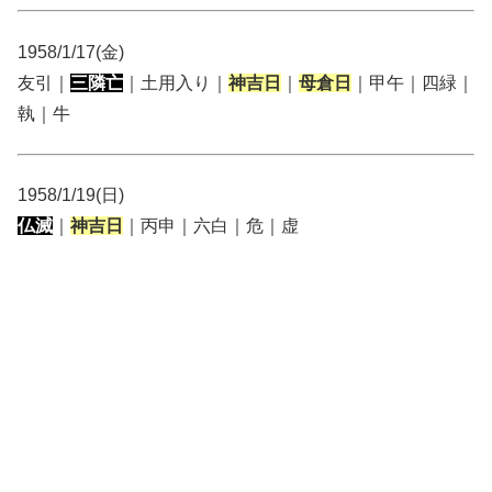
1958/1/17(金)
友引｜
三隣亡
｜土用入り｜
神吉日
｜
母倉日
｜甲午｜四緑｜
執｜牛
1958/1/19(日)
仏滅
｜
神吉日
｜丙申｜六白｜危｜虚