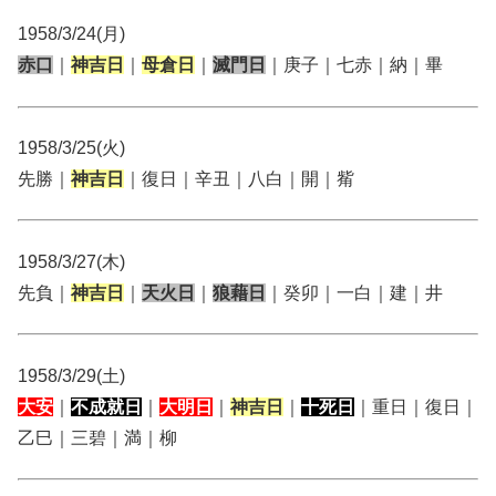
1958/3/24(月)
赤口
｜
神吉日
｜
母倉日
｜
滅門日
｜庚子｜七赤｜納｜畢
1958/3/25(火)
先勝｜
神吉日
｜復日｜辛丑｜八白｜開｜觜
1958/3/27(木)
先負｜
神吉日
｜
天火日
｜
狼藉日
｜癸卯｜一白｜建｜井
1958/3/29(土)
大安
｜
不成就日
｜
大明日
｜
神吉日
｜
十死日
｜重日｜復日｜
乙巳｜三碧｜満｜柳