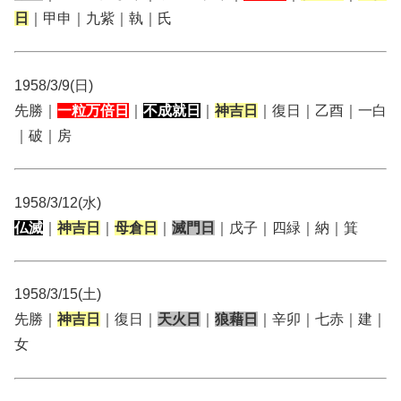
日
｜甲申｜九紫｜執｜氏
1958/3/9(日)
先勝｜
一粒万倍日
｜
不成就日
｜
神吉日
｜復日｜乙酉｜一白
｜破｜房
1958/3/12(水)
仏滅
｜
神吉日
｜
母倉日
｜
滅門日
｜戊子｜四緑｜納｜箕
1958/3/15(土)
先勝｜
神吉日
｜復日｜
天火日
｜
狼藉日
｜辛卯｜七赤｜建｜
女