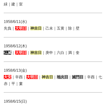
緑｜建｜室
1958/6/11(水)
先負｜
大明日
｜
神吉日
｜己未｜五黄｜除｜壁
1958/6/12(木)
仏滅
｜
大明日
｜
神吉日
｜庚申｜六白｜満｜奎
1958/6/13(金)
大安
｜辛酉｜
大明日
｜
神吉日
｜
地火日
｜
滅門日
｜辛酉｜七
赤｜平｜婁
1958/6/15(日)