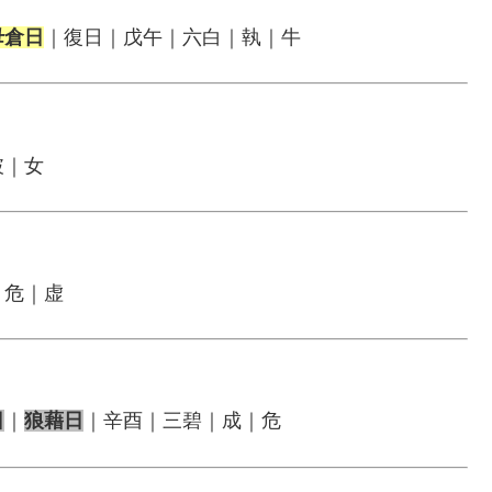
母倉日
｜復日｜戊午｜六白｜執｜牛
破｜女
｜危｜虚
日
｜
狼藉日
｜辛酉｜三碧｜成｜危