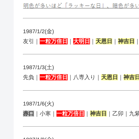
1987/1/2(金)
友引｜
一粒万倍日
｜
大明日
｜
天恩日
｜
神吉日
1987/1/3(土)
先負｜
一粒万倍日
｜八専入り｜
天恩日
｜
神吉
1987/1/6(火)
赤口
｜小寒｜
一粒万倍日
｜
神吉日
｜乙卯｜九