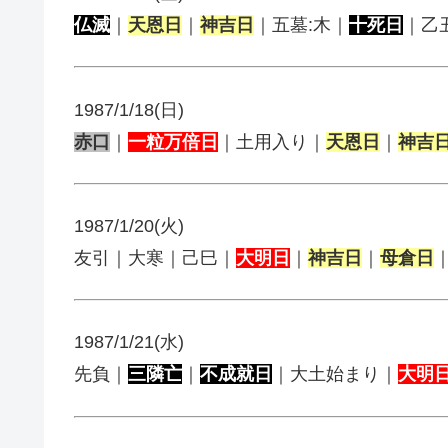
仏滅
｜
天恩日
｜
神吉日
｜五墓:木｜
十死日
｜乙
1987/1/18(日)
赤口
｜
一粒万倍日
｜土用入り｜
天恩日
｜
神吉
1987/1/20(火)
友引｜大寒｜己巳｜
大明日
｜
神吉日
｜
母倉日
1987/1/21(水)
先負｜
三隣亡
｜
不成就日
｜大土始まり｜
大明