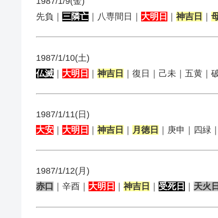
1987/1/9(金)
先負｜
三隣亡
｜八専間日｜
大明日
｜
神吉日
｜
1987/1/10(土)
仏滅
｜
大明日
｜
神吉日
｜復日｜己未｜五黄｜
1987/1/11(日)
大安
｜
大明日
｜
神吉日
｜
月徳日
｜庚申｜四緑
1987/1/12(月)
赤口
｜辛酉｜
大明日
｜
神吉日
｜
受死日
｜
天火