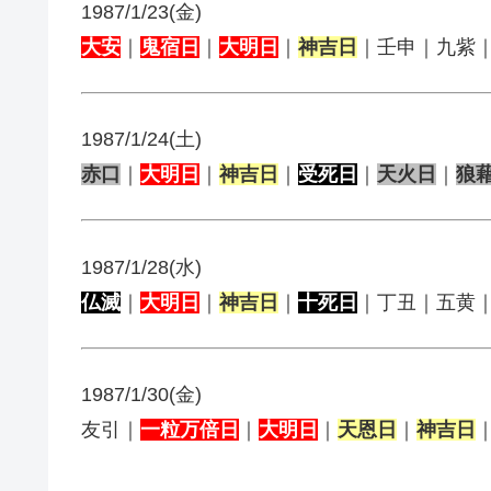
1987/1/23(金)
大安
｜
鬼宿日
｜
大明日
｜
神吉日
｜壬申｜九紫
1987/1/24(土)
赤口
｜
大明日
｜
神吉日
｜
受死日
｜
天火日
｜
狼
1987/1/28(水)
仏滅
｜
大明日
｜
神吉日
｜
十死日
｜丁丑｜五黄
1987/1/30(金)
友引｜
一粒万倍日
｜
大明日
｜
天恩日
｜
神吉日