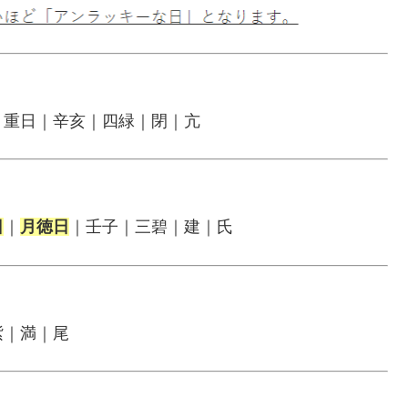
｜重日｜辛亥｜四緑｜閉｜亢
日
｜
月徳日
｜壬子｜三碧｜建｜氏
紫｜満｜尾