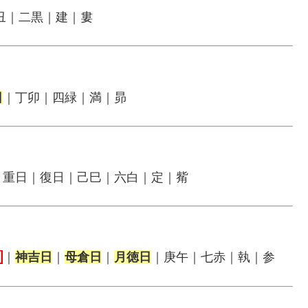
丑｜二黒｜建｜婁
日
｜丁卯｜四緑｜満｜昴
｜重日｜復日｜己巳｜六白｜定｜觜
日
｜
神吉日
｜
母倉日
｜
月徳日
｜庚午｜七赤｜執｜参