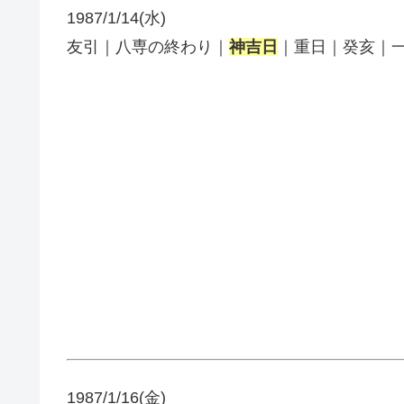
1987/1/14(水)
友引｜八専の終わり｜
神吉日
｜重日｜癸亥｜
1987/1/16(金)