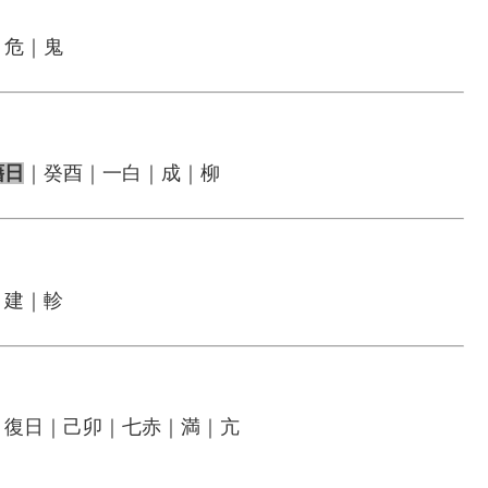
｜危｜鬼
藉日
｜癸酉｜一白｜成｜柳
｜建｜軫
｜復日｜己卯｜七赤｜満｜亢