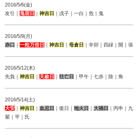
2016/5/6(金)
友引｜
鬼宿日
｜
神吉日
｜戊子｜一白｜危｜鬼
2016/5/9(月)
赤口
｜
一粒万倍日
｜
神吉日
｜
母倉日
｜辛卯｜四緑｜開｜張
2016/5/12(木)
先負｜
神吉日
｜
天赦日
｜
往亡日
｜甲午｜七赤｜除｜角
2016/5/14(土)
大安
｜
神吉日
｜
血忌日
｜復日｜
地火日
｜
大禍日
｜丙申｜九
紫｜平｜氏