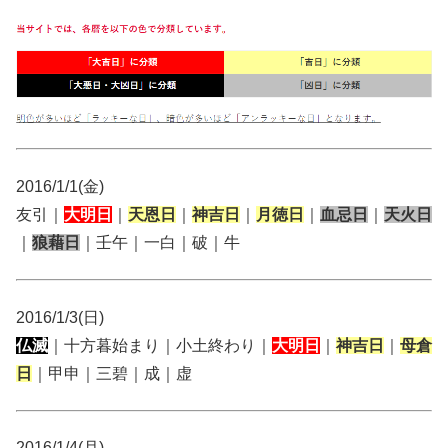
2016/1/1(金)
友引｜
大明日
｜
天恩日
｜
神吉日
｜
月徳日
｜
血忌日
｜
天火日
｜
狼藉日
｜壬午｜一白｜破｜牛
2016/1/3(日)
仏滅
｜十方暮始まり｜小土終わり｜
大明日
｜
神吉日
｜
母倉
日
｜甲申｜三碧｜成｜虚
2016/1/4(月)