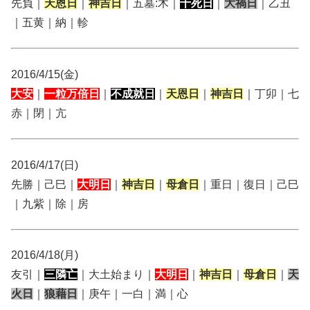
先負｜
天恩日
｜
神吉日
｜五墓:木｜
十死日
｜
大禍日
｜乙丑
｜五黄｜納｜軫
2016/4/15(金)
大安
｜
一粒万倍日
｜
不成就日
｜
天恩日
｜
神吉日
｜丁卯｜七
赤｜閉｜亢
2016/4/17(日)
先勝｜己巳｜
大明日
｜
神吉日
｜
母倉日
｜重日｜復日｜己巳
｜九紫｜除｜房
2016/4/18(月)
友引｜
三隣亡
｜大土始まり｜
大明日
｜
神吉日
｜
母倉日
｜
天
火日
｜
狼藉日
｜庚午｜一白｜満｜心