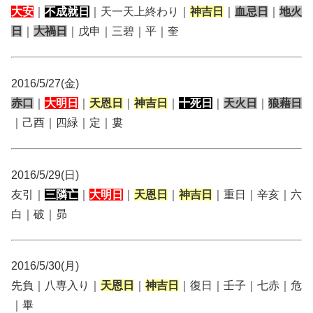
大安
｜
不成就日
｜天一天上終わり｜
神吉日
｜
血忌日
｜
地火
日
｜
大禍日
｜戊申｜三碧｜平｜奎
2016/5/27(金)
赤口
｜
大明日
｜
天恩日
｜
神吉日
｜
十死日
｜
天火日
｜
狼藉日
｜己酉｜四緑｜定｜婁
2016/5/29(日)
友引｜
三隣亡
｜
大明日
｜
天恩日
｜
神吉日
｜重日｜辛亥｜六
白｜破｜昴
2016/5/30(月)
先負｜八専入り｜
天恩日
｜
神吉日
｜復日｜壬子｜七赤｜危
｜畢