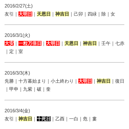
2016/2/27(土)
友引｜
大明日
｜
天恩日
｜
神吉日
｜己卯｜四緑｜除｜女
2016/3/1(火)
大安
｜
一粒万倍日
｜
大明日
｜
天恩日
｜
神吉日
｜壬午｜七赤
｜定｜室
2016/3/3(木)
先勝｜十方暮始まり｜小土終わり｜
大明日
｜
神吉日
｜復日
｜甲申｜九紫｜破｜奎
2016/3/4(金)
友引｜
神吉日
｜
十死日
｜乙酉｜一白｜危｜婁