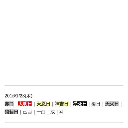
2016/1/28(木)
赤口
｜
大明日
｜
天恩日
｜
神吉日
｜
受死日
｜復日｜
天火日
｜
狼藉日
｜己酉｜一白｜成｜斗