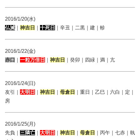
2016/1/20(水)
仏滅
｜
神吉日
｜
十死日
｜辛丑｜二黒｜建｜軫
2016/1/22(金)
赤口
｜
一粒万倍日
｜
神吉日
｜癸卯｜四緑｜満｜亢
2016/1/24(日)
友引｜
大明日
｜
神吉日
｜
母倉日
｜重日｜乙巳｜六白｜定｜
房
2016/1/25(月)
先負｜
三隣亡
｜
大明日
｜
神吉日
｜
母倉日
｜丙午｜七赤｜執