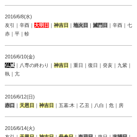
2016/6/8(水)
友引｜辛酉｜
大明日
｜
神吉日
｜
地火日
｜
滅門日
｜辛酉｜七
赤｜平｜軫
2016/6/10(金)
仏滅
｜八専の終わり｜
神吉日
｜重日｜復日｜癸亥｜九紫｜
執｜亢
2016/6/12(日)
赤口
｜
天恩日
｜
神吉日
｜五墓:木｜乙丑｜八白｜危｜房
2016/6/14(火)
友引｜
天恩日
｜
神吉日
｜
母倉日
｜
血忌日
｜復日｜
大禍日
｜