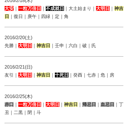
2016/2/18(木)
大安
｜
一粒万倍日
｜
不成就日
｜大土始まり｜
大明日
｜
神吉
日
｜復日｜庚午｜四緑｜定｜角
2016/2/20(土)
先勝｜
大明日
｜
神吉日
｜壬申｜六白｜破｜氏
2016/2/21(日)
友引｜
大明日
｜
神吉日
｜
十死日
｜癸酉｜七赤｜危｜房
2016/2/25(木)
赤口
｜
一粒万倍日
｜
大明日
｜
神吉日
｜
帰忌日
｜
血忌日
｜丁
丑｜二黒｜閉｜斗