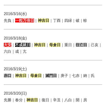
2016/3/16(水)
先負｜
一粒万倍日
｜
神吉日
｜丁酉｜四緑｜破｜軫
2016/3/18(金)
大安
｜
不成就日
｜
神吉日
｜
母倉日
｜重日｜
往亡日
｜己亥｜
六白｜成｜亢
2016/3/19(土)
赤口
｜
神吉日
｜
母倉日
｜
滅門日
｜庚子｜七赤｜納｜氏
2016/3/20(日)
先勝｜春分｜
神吉日
｜復日｜辛丑｜八白｜開｜房