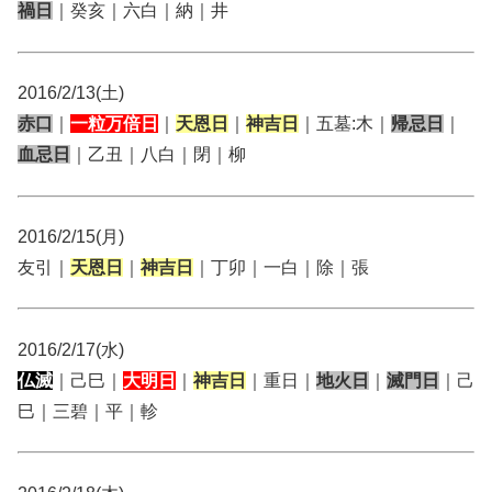
禍日
｜癸亥｜六白｜納｜井
2016/2/13(土)
赤口
｜
一粒万倍日
｜
天恩日
｜
神吉日
｜五墓:木｜
帰忌日
｜
血忌日
｜乙丑｜八白｜閉｜柳
2016/2/15(月)
友引｜
天恩日
｜
神吉日
｜丁卯｜一白｜除｜張
2016/2/17(水)
仏滅
｜己巳｜
大明日
｜
神吉日
｜重日｜
地火日
｜
滅門日
｜己
巳｜三碧｜平｜軫