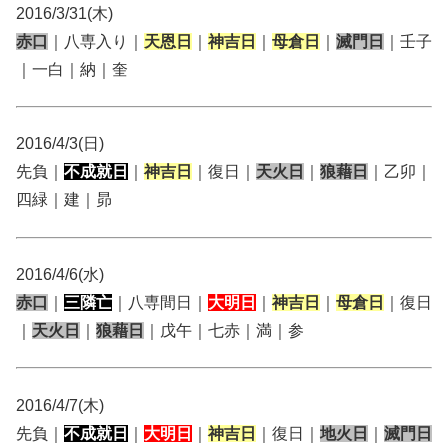
2016/3/31(木)
赤口
｜八専入り｜
天恩日
｜
神吉日
｜
母倉日
｜
滅門日
｜壬子
｜一白｜納｜奎
2016/4/3(日)
先負｜
不成就日
｜
神吉日
｜復日｜
天火日
｜
狼藉日
｜乙卯｜
四緑｜建｜昴
2016/4/6(水)
赤口
｜
三隣亡
｜八専間日｜
大明日
｜
神吉日
｜
母倉日
｜復日
｜
天火日
｜
狼藉日
｜戊午｜七赤｜満｜参
2016/4/7(木)
先負｜
不成就日
｜
大明日
｜
神吉日
｜復日｜
地火日
｜
滅門日