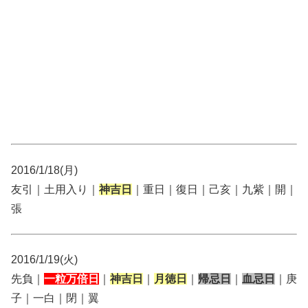
2016/1/18(月)
友引｜土用入り｜
神吉日
｜重日｜復日｜己亥｜九紫｜開｜
張
2016/1/19(火)
先負｜
一粒万倍日
｜
神吉日
｜
月徳日
｜
帰忌日
｜
血忌日
｜庚
子｜一白｜閉｜翼