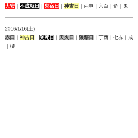
大安
｜
不成就日
｜
鬼宿日
｜
神吉日
｜丙申｜六白｜危｜鬼
2016/1/16(土)
赤口
｜
神吉日
｜
受死日
｜
天火日
｜
狼藉日
｜丁酉｜七赤｜成
｜柳