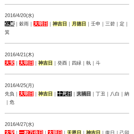
2016/4/20(水)
仏滅
｜穀雨｜
大明日
｜
神吉日
｜
月徳日
｜壬申｜三碧｜定｜
箕
2016/4/21(木)
大安
｜
大明日
｜
神吉日
｜癸酉｜四緑｜執｜斗
2016/4/25(月)
先負｜
大明日
｜
神吉日
｜
十死日
｜
大禍日
｜丁丑｜八白｜納
｜危
2016/4/27(水)
大安
｜
一粒万倍日
｜
大明日
｜
天恩日
｜
神吉日
｜復日｜己卯