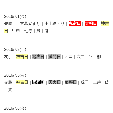
2016/7/1(金)
先勝｜十方暮始まり｜小土終わり｜
鬼宿日
｜
大明日
｜
神吉
日
｜甲申｜七赤｜満｜鬼
2016/7/2(土)
友引｜
神吉日
｜
地火日
｜
滅門日
｜乙酉｜六白｜平｜柳
2016/7/5(火)
先勝｜
神吉日
｜
受死日
｜
天火日
｜
狼藉日
｜戊子｜三碧｜破
｜翼
2016/7/8(金)