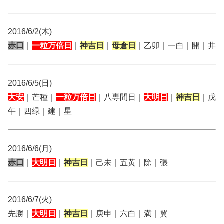
2016/6/2(木)
赤口
｜
一粒万倍日
｜
神吉日
｜
母倉日
｜乙卯｜一白｜開｜井
2016/6/5(日)
大安
｜芒種｜
一粒万倍日
｜八専間日｜
大明日
｜
神吉日
｜戊
午｜四緑｜建｜星
2016/6/6(月)
赤口
｜
大明日
｜
神吉日
｜己未｜五黄｜除｜張
2016/6/7(火)
先勝｜
大明日
｜
神吉日
｜庚申｜六白｜満｜翼