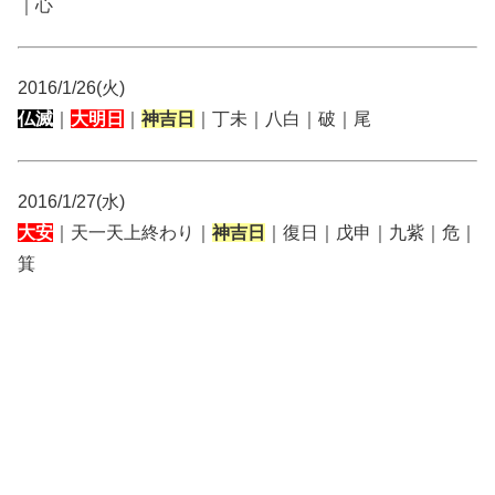
｜心
2016/1/26(火)
仏滅
｜
大明日
｜
神吉日
｜丁未｜八白｜破｜尾
2016/1/27(水)
大安
｜天一天上終わり｜
神吉日
｜復日｜戊申｜九紫｜危｜
箕