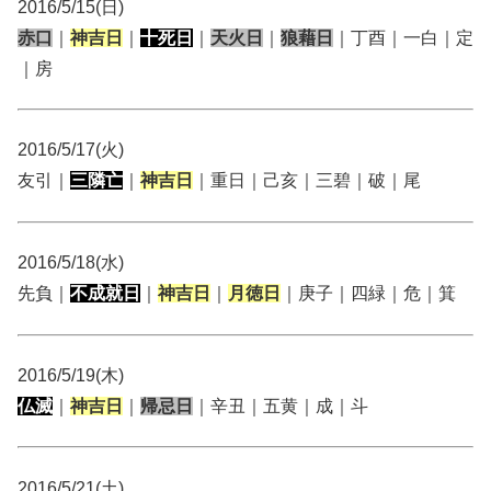
2016/5/15(日)
赤口
｜
神吉日
｜
十死日
｜
天火日
｜
狼藉日
｜丁酉｜一白｜定
｜房
2016/5/17(火)
友引｜
三隣亡
｜
神吉日
｜重日｜己亥｜三碧｜破｜尾
2016/5/18(水)
先負｜
不成就日
｜
神吉日
｜
月徳日
｜庚子｜四緑｜危｜箕
2016/5/19(木)
仏滅
｜
神吉日
｜
帰忌日
｜辛丑｜五黄｜成｜斗
2016/5/21(土)