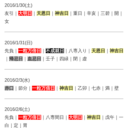
2016/1/30(土)
友引｜
大明日
｜
天恩日
｜
神吉日
｜重日｜辛亥｜三碧｜開｜
女
2016/1/31(日)
先負｜
一粒万倍日
｜
不成就日
｜八専入り｜
天恩日
｜
神吉日
｜
帰忌日
｜
血忌日
｜壬子｜四緑｜閉｜虚
2016/2/3(水)
赤口
｜節分｜
一粒万倍日
｜
神吉日
｜乙卯｜七赤｜満｜壁
2016/2/6(土)
先負｜
一粒万倍日
｜八専間日｜
大明日
｜
神吉日
｜戊午｜一
白｜定｜胃