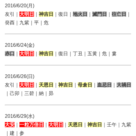
2016/6/20(月)
友引｜
大明日
｜
神吉日
｜復日｜
地火日
｜
滅門日
｜
往亡日
｜
癸酉｜九紫｜平｜危
2016/6/24(金)
赤口
｜
大明日
｜
神吉日
｜復日｜丁丑｜五黄｜危｜婁
2016/6/26(日)
友引｜
大明日
｜
天恩日
｜
神吉日
｜
母倉日
｜
血忌日
｜
大禍日
｜己卯｜三碧｜納｜昴
2016/6/29(水)
大安
｜
一粒万倍日
｜
大明日
｜
天恩日
｜
神吉日
｜壬午｜九紫
｜建｜参