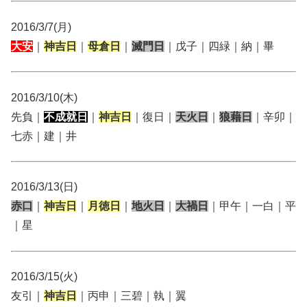
2016/3/7(月)
大安
｜
神吉日
｜
母倉日
｜
滅門日
｜戊子｜四緑｜納｜畢
2016/3/10(木)
先負｜
不成就日
｜
神吉日
｜復日｜
天火日
｜
狼藉日
｜辛卯｜
七赤｜建｜井
2016/3/13(日)
赤口
｜
神吉日
｜
月徳日
｜
地火日
｜
大禍日
｜甲午｜一白｜平
｜星
2016/3/15(火)
友引｜
神吉日
｜丙申｜三碧｜執｜翼