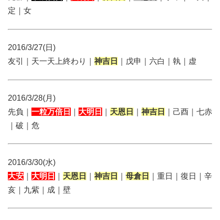
定｜女
2016/3/27(日)
友引｜天一天上終わり｜
神吉日
｜戊申｜六白｜執｜虚
2016/3/28(月)
先負｜
一粒万倍日
｜
大明日
｜
天恩日
｜
神吉日
｜己酉｜七赤
｜破｜危
2016/3/30(水)
大安
｜
大明日
｜
天恩日
｜
神吉日
｜
母倉日
｜重日｜復日｜辛
亥｜九紫｜成｜壁