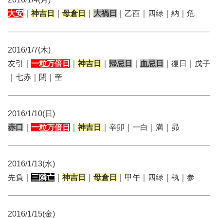
大安
｜
神吉日
｜
母倉日
｜
大禍日
｜乙酉｜四緑｜納｜危
2016/1/7(木)
友引｜
一粒万倍日
｜
神吉日
｜
帰忌日
｜
血忌日
｜復日｜戊子
｜七赤｜閉｜奎
2016/1/10(日)
赤口
｜
一粒万倍日
｜
神吉日
｜辛卯｜一白｜満｜昴
2016/1/13(水)
先負｜
三隣亡
｜
神吉日
｜
母倉日
｜甲午｜四緑｜執｜参
2016/1/15(金)