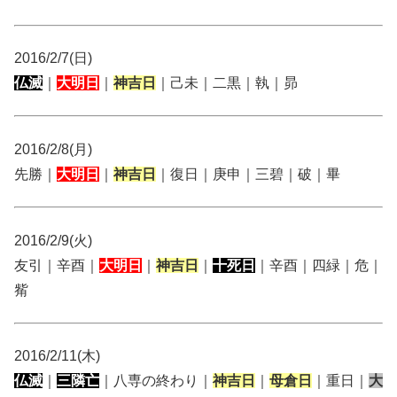
2016/2/7(日)
仏滅
｜
大明日
｜
神吉日
｜己未｜二黒｜執｜昴
2016/2/8(月)
先勝｜
大明日
｜
神吉日
｜復日｜庚申｜三碧｜破｜畢
2016/2/9(火)
友引｜辛酉｜
大明日
｜
神吉日
｜
十死日
｜辛酉｜四緑｜危｜
觜
2016/2/11(木)
仏滅
｜
三隣亡
｜八専の終わり｜
神吉日
｜
母倉日
｜重日｜
大