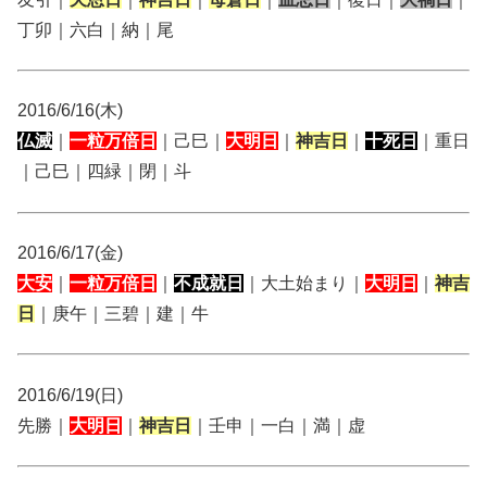
丁卯｜六白｜納｜尾
2016/6/16(木)
仏滅
｜
一粒万倍日
｜己巳｜
大明日
｜
神吉日
｜
十死日
｜重日
｜己巳｜四緑｜閉｜斗
2016/6/17(金)
大安
｜
一粒万倍日
｜
不成就日
｜大土始まり｜
大明日
｜
神吉
日
｜庚午｜三碧｜建｜牛
2016/6/19(日)
先勝｜
大明日
｜
神吉日
｜壬申｜一白｜満｜虚