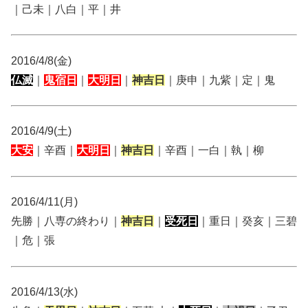
｜己未｜八白｜平｜井
2016/4/8(金)
仏滅
｜
鬼宿日
｜
大明日
｜
神吉日
｜庚申｜九紫｜定｜鬼
2016/4/9(土)
大安
｜辛酉｜
大明日
｜
神吉日
｜辛酉｜一白｜執｜柳
2016/4/11(月)
先勝｜八専の終わり｜
神吉日
｜
受死日
｜重日｜癸亥｜三碧
｜危｜張
2016/4/13(水)