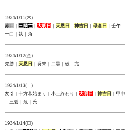
1934/1/11(木)
赤口
｜
三隣亡
｜
大明日
｜
天恩日
｜
神吉日
｜
母倉日
｜壬午｜
一白｜執｜角
1934/1/12(金)
先勝｜
天恩日
｜癸未｜二黒｜破｜亢
1934/1/13(土)
友引｜十方暮始まり｜小土終わり｜
大明日
｜
神吉日
｜甲申
｜三碧｜危｜氏
1934/1/14(日)