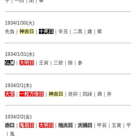
子｜一白｜閉｜畢
1934/1/30(火)
先負｜
神吉日
｜
十死日
｜辛丑｜二黒｜建｜觜
1934/1/31(水)
仏滅
｜
大明日
｜壬寅｜三碧｜除｜参
1934/2/1(木)
大安
｜
一粒万倍日
｜
神吉日
｜癸卯｜四緑｜満｜井
1934/2/2(金)
赤口
｜
鬼宿日
｜
大明日
｜
地火日
｜
大禍日
｜甲辰｜五黄｜平
｜鬼