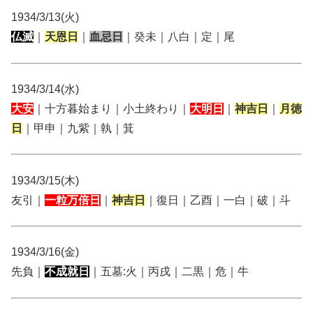
1934/3/13(火)
仏滅
｜
天恩日
｜
血忌日
｜癸未｜八白｜定｜尾
1934/3/14(水)
大安
｜十方暮始まり｜小土終わり｜
大明日
｜
神吉日
｜
月徳
日
｜甲申｜九紫｜執｜箕
1934/3/15(木)
友引｜
一粒万倍日
｜
神吉日
｜復日｜乙酉｜一白｜破｜斗
1934/3/16(金)
先負｜
不成就日
｜五墓:火｜丙戌｜二黒｜危｜牛