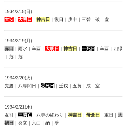
1934/2/18(日)
大安
｜
大明日
｜
神吉日
｜復日｜庚申｜三碧｜破｜虚
1934/2/19(月)
赤口
｜雨水｜辛酉｜
大明日
｜
神吉日
｜
十死日
｜辛酉｜四緑
｜危｜危
1934/2/20(火)
先勝｜八専間日｜
受死日
｜壬戌｜五黄｜成｜室
1934/2/21(水)
友引｜
三隣亡
｜八専の終わり｜
神吉日
｜
母倉日
｜重日｜
大
禍日
｜癸亥｜六白｜納｜壁