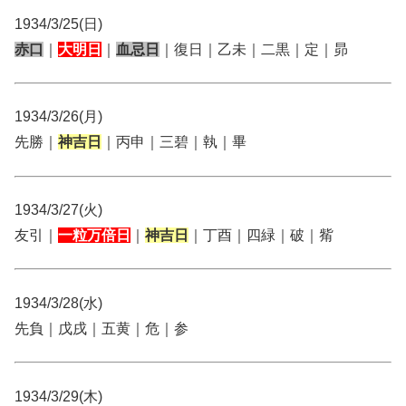
1934/3/25(日)
赤口
｜
大明日
｜
血忌日
｜復日｜乙未｜二黒｜定｜昴
1934/3/26(月)
先勝｜
神吉日
｜丙申｜三碧｜執｜畢
1934/3/27(火)
友引｜
一粒万倍日
｜
神吉日
｜丁酉｜四緑｜破｜觜
1934/3/28(水)
先負｜戊戌｜五黄｜危｜参
1934/3/29(木)