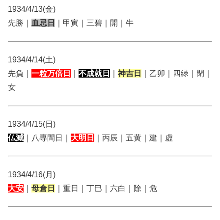
1934/4/13(金)
先勝｜
血忌日
｜甲寅｜三碧｜開｜牛
1934/4/14(土)
先負｜
一粒万倍日
｜
不成就日
｜
神吉日
｜乙卯｜四緑｜閉｜
女
1934/4/15(日)
仏滅
｜八専間日｜
大明日
｜丙辰｜五黄｜建｜虚
1934/4/16(月)
大安
｜
母倉日
｜重日｜丁巳｜六白｜除｜危