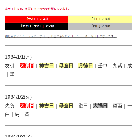
1934/1/1(月)
友引｜
大明日
｜
神吉日
｜
母倉日
｜
月徳日
｜壬申｜九紫｜成
｜畢
1934/1/2(火)
先負｜
大明日
｜
神吉日
｜
母倉日
｜復日｜
大禍日
｜癸酉｜一
白｜納｜觜
1934/1/3(水)