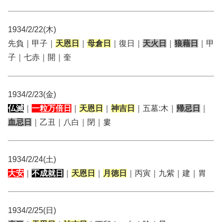
1934/2/22(木)
先負｜甲子｜
天恩日
｜
母倉日
｜復日｜
天火日
｜
狼藉日
｜甲
子｜七赤｜開｜奎
1934/2/23(金)
仏滅
｜
一粒万倍日
｜
天恩日
｜
神吉日
｜五墓:木｜
帰忌日
｜
血忌日
｜乙丑｜八白｜閉｜婁
1934/2/24(土)
大安
｜
不成就日
｜
天恩日
｜
月徳日
｜丙寅｜九紫｜建｜胃
1934/2/25(日)