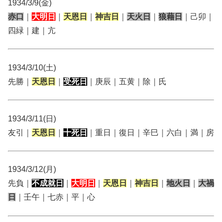
1934/3/9(金)
赤口
｜
大明日
｜
天恩日
｜
神吉日
｜
天火日
｜
狼藉日
｜己卯｜
四緑｜建｜亢
1934/3/10(土)
先勝｜
天恩日
｜
受死日
｜庚辰｜五黄｜除｜氏
1934/3/11(日)
友引｜
天恩日
｜
十死日
｜重日｜復日｜辛巳｜六白｜満｜房
1934/3/12(月)
先負｜
不成就日
｜
大明日
｜
天恩日
｜
神吉日
｜
地火日
｜
大禍
日
｜壬午｜七赤｜平｜心