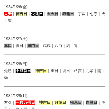
1934/1/26(金)
大安
｜
神吉日
｜
受死日
｜
天火日
｜
狼藉日
｜丁酉｜七赤｜成
｜婁
1934/1/27(土)
赤口
｜復日｜
滅門日
｜戊戌｜八白｜納｜胃
1934/1/28(日)
先勝｜
不成就日
｜
神吉日
｜重日｜復日｜己亥｜九紫｜開｜
昴
1934/1/29(月)
友引｜
一粒万倍日
｜
神吉日
｜
月徳日
｜
帰忌日
｜
血忌日
｜庚