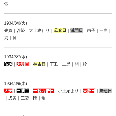
張
1934/3/6(火)
先負｜啓蟄｜大土終わり｜
母倉日
｜
滅門日
｜丙子｜一白｜
納｜翼
1934/3/7(水)
仏滅
｜
大明日
｜
神吉日
｜丁丑｜二黒｜開｜軫
1934/3/8(木)
大安
｜
三隣亡
｜
一粒万倍日
｜小土始まり｜
天赦日
｜
帰忌日
｜戊寅｜三碧｜閉｜角