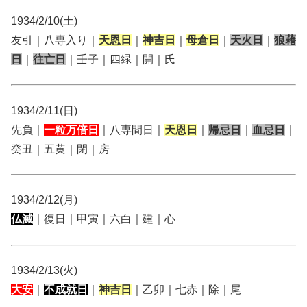
1934/2/10(土)
友引｜八専入り｜
天恩日
｜
神吉日
｜
母倉日
｜
天火日
｜
狼藉
日
｜
往亡日
｜壬子｜四緑｜開｜氏
1934/2/11(日)
先負｜
一粒万倍日
｜八専間日｜
天恩日
｜
帰忌日
｜
血忌日
｜
癸丑｜五黄｜閉｜房
1934/2/12(月)
仏滅
｜復日｜甲寅｜六白｜建｜心
1934/2/13(火)
大安
｜
不成就日
｜
神吉日
｜乙卯｜七赤｜除｜尾