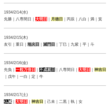
1934/2/14(水)
先勝｜八専間日｜
大明日
｜
月徳日
｜丙辰｜八白｜満｜箕
1934/2/15(木)
友引｜重日｜
地火日
｜
滅門日
｜丁巳｜九紫｜平｜斗
1934/2/16(金)
先負｜
一粒万倍日
｜
不成就日
｜八専間日｜
大明日
｜
神吉日
｜戊午｜一白｜定｜牛
1934/2/17(土)
仏滅
｜
大明日
｜
神吉日
｜己未｜二黒｜執｜女