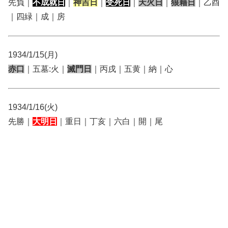
先負｜
不成就日
｜
神吉日
｜
受死日
｜
天火日
｜
狼藉日
｜乙酉
｜四緑｜成｜房
1934/1/15(月)
赤口
｜五墓:火｜
滅門日
｜丙戌｜五黄｜納｜心
1934/1/16(火)
先勝｜
大明日
｜重日｜丁亥｜六白｜開｜尾