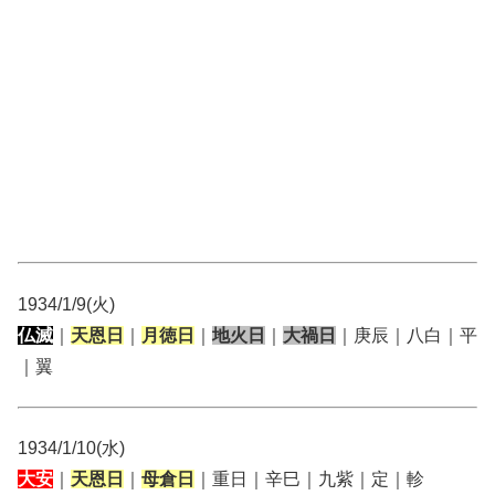
1934/1/9(火)
仏滅
｜
天恩日
｜
月徳日
｜
地火日
｜
大禍日
｜庚辰｜八白｜平
｜翼
1934/1/10(水)
大安
｜
天恩日
｜
母倉日
｜重日｜辛巳｜九紫｜定｜軫