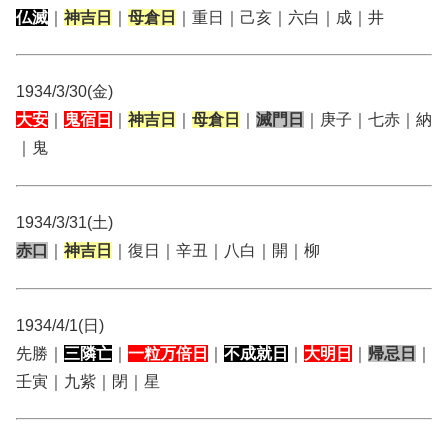
仏滅
｜
神吉日
｜
母倉日
｜重日｜己亥｜六白｜成｜井
1934/3/30(金)
大安
｜
鬼宿日
｜
神吉日
｜
母倉日
｜
滅門日
｜庚子｜七赤｜納
｜鬼
1934/3/31(土)
赤口
｜
神吉日
｜復日｜辛丑｜八白｜開｜柳
1934/4/1(日)
先勝｜
三隣亡
｜
一粒万倍日
｜
不成就日
｜
大明日
｜
帰忌日
｜
壬寅｜九紫｜閉｜星