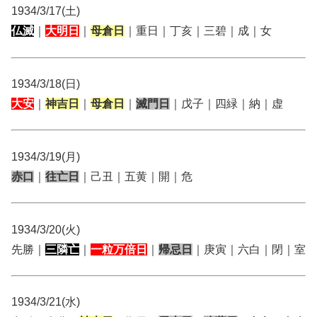
1934/3/17(土)
仏滅
｜
大明日
｜
母倉日
｜重日｜丁亥｜三碧｜成｜女
1934/3/18(日)
大安
｜
神吉日
｜
母倉日
｜
滅門日
｜戊子｜四緑｜納｜虚
1934/3/19(月)
赤口
｜
往亡日
｜己丑｜五黄｜開｜危
1934/3/20(火)
先勝｜
三隣亡
｜
一粒万倍日
｜
帰忌日
｜庚寅｜六白｜閉｜室
1934/3/21(水)