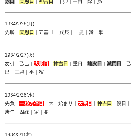
赤口
｜
天恩日
｜
神吉日
｜丁卯｜一白｜除｜昴
1934/2/26(月)
先勝｜
天恩日
｜五墓:土｜戊辰｜二黒｜満｜畢
1934/2/27(火)
友引｜己巳｜
大明日
｜
神吉日
｜重日｜
地火日
｜
滅門日
｜己
巳｜三碧｜平｜觜
1934/2/28(水)
先負｜
一粒万倍日
｜大土始まり｜
大明日
｜
神吉日
｜復日｜
庚午｜四緑｜定｜参
1934/3/1(木)