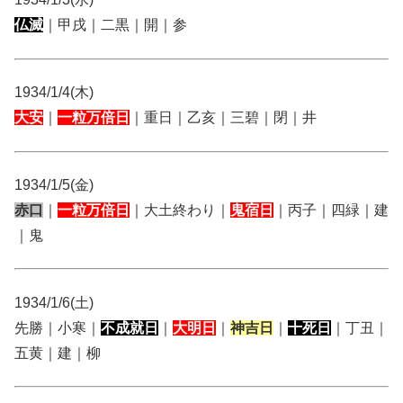
仏滅
｜甲戌｜二黒｜開｜参
1934/1/4(木)
大安
｜
一粒万倍日
｜重日｜乙亥｜三碧｜閉｜井
1934/1/5(金)
赤口
｜
一粒万倍日
｜大土終わり｜
鬼宿日
｜丙子｜四緑｜建
｜鬼
1934/1/6(土)
先勝｜小寒｜
不成就日
｜
大明日
｜
神吉日
｜
十死日
｜丁丑｜
五黄｜建｜柳