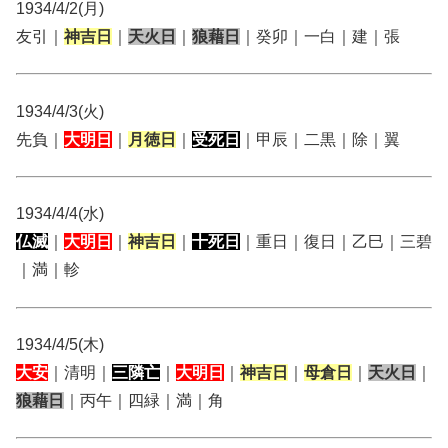
1934/4/2(月)
友引｜
神吉日
｜
天火日
｜
狼藉日
｜癸卯｜一白｜建｜張
1934/4/3(火)
先負｜
大明日
｜
月徳日
｜
受死日
｜甲辰｜二黒｜除｜翼
1934/4/4(水)
仏滅
｜
大明日
｜
神吉日
｜
十死日
｜重日｜復日｜乙巳｜三碧
｜満｜軫
1934/4/5(木)
大安
｜清明｜
三隣亡
｜
大明日
｜
神吉日
｜
母倉日
｜
天火日
｜
狼藉日
｜丙午｜四緑｜満｜角