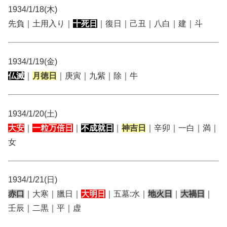
1934/1/18(木)
先負｜土用入り｜
十死日
｜復日｜己丑｜八白｜建｜斗
1934/1/19(金)
仏滅
｜
月徳日
｜庚寅｜九紫｜除｜牛
1934/1/20(土)
大安
｜
一粒万倍日
｜
不成就日
｜
神吉日
｜辛卯｜一白｜満｜
女
1934/1/21(日)
赤口
｜大寒｜臘日｜
大明日
｜五墓:水｜
地火日
｜
大禍日
｜
壬辰｜二黒｜平｜虚