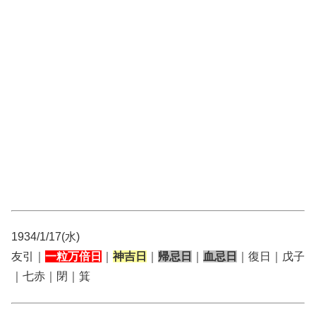
1934/1/17(水)
友引｜
一粒万倍日
｜
神吉日
｜
帰忌日
｜
血忌日
｜復日｜戊子
｜七赤｜閉｜箕