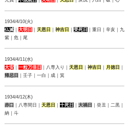
1934/4/10(火)
仏滅
｜
大明日
｜
天恩日
｜
神吉日
｜
受死日
｜重日｜辛亥｜九
紫｜危｜尾
1934/4/11(水)
大安
｜
一粒万倍日
｜八専入り｜
天恩日
｜
神吉日
｜
月徳日
｜
帰忌日
｜壬子｜一白｜成｜箕
1934/4/12(木)
赤口
｜八専間日｜
天恩日
｜
十死日
｜
大禍日
｜癸丑｜二黒｜
納｜斗