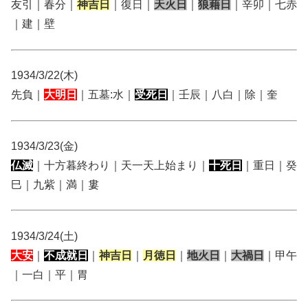
友引｜春分｜
神吉日
｜復日｜
天火日
｜
狼藉日
｜辛卯｜七赤
｜建｜壁
1934/3/22(木)
先負｜
大明日
｜五墓:水｜
受死日
｜壬辰｜八白｜除｜奎
1934/3/23(金)
仏滅
｜十方暮終わり｜天一天上始まり｜
十死日
｜重日｜癸
巳｜九紫｜満｜婁
1934/3/24(土)
大安
｜
不成就日
｜
神吉日
｜
月徳日
｜
地火日
｜
大禍日
｜甲午
｜一白｜平｜胃