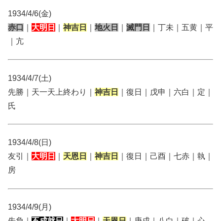
1934/4/6(金)
赤口
｜
大明日
｜
神吉日
｜
地火日
｜
滅門日
｜丁未｜五黄｜平
｜亢
1934/4/7(土)
先勝｜天一天上終わり｜
神吉日
｜復日｜戊申｜六白｜定｜
氏
1934/4/8(日)
友引｜
大明日
｜
天恩日
｜
神吉日
｜復日｜己酉｜七赤｜執｜
房
1934/4/9(月)
先負｜
不成就日
｜
大明日
｜
天恩日
｜庚戌｜八白｜破｜心