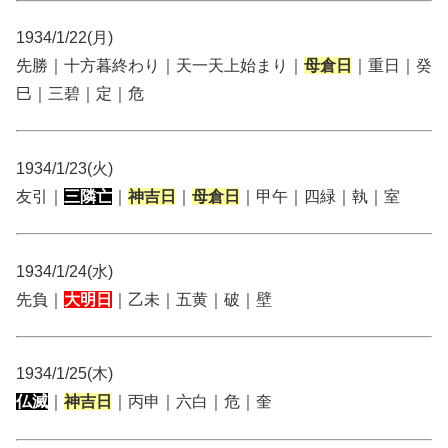
1934/1/22(月)
先勝｜十方暮終わり｜天一天上始まり｜
母倉日
｜重日｜癸
巳｜三碧｜定｜危
1934/1/23(火)
友引｜
三隣亡
｜
神吉日
｜
母倉日
｜甲午｜四緑｜執｜室
1934/1/24(水)
先負｜
大明日
｜乙未｜五黄｜破｜壁
1934/1/25(木)
仏滅
｜
神吉日
｜丙申｜六白｜危｜奎