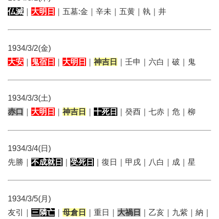
仏滅
｜
大明日
｜五墓:金｜辛未｜五黄｜執｜井
1934/3/2(金)
大安
｜
鬼宿日
｜
大明日
｜
神吉日
｜壬申｜六白｜破｜鬼
1934/3/3(土)
赤口
｜
大明日
｜
神吉日
｜
十死日
｜癸酉｜七赤｜危｜柳
1934/3/4(日)
先勝｜
不成就日
｜
受死日
｜復日｜甲戌｜八白｜成｜星
1934/3/5(月)
友引｜
三隣亡
｜
母倉日
｜重日｜
大禍日
｜乙亥｜九紫｜納｜