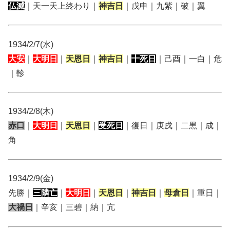
仏滅
｜天一天上終わり｜
神吉日
｜戊申｜九紫｜破｜翼
1934/2/7(水)
大安
｜
大明日
｜
天恩日
｜
神吉日
｜
十死日
｜己酉｜一白｜危
｜軫
1934/2/8(木)
赤口
｜
大明日
｜
天恩日
｜
受死日
｜復日｜庚戌｜二黒｜成｜
角
1934/2/9(金)
先勝｜
三隣亡
｜
大明日
｜
天恩日
｜
神吉日
｜
母倉日
｜重日｜
大禍日
｜辛亥｜三碧｜納｜亢