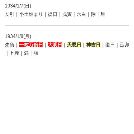
1934/1/7(日)
友引｜小土始まり｜復日｜戊寅｜六白｜除｜星
1934/1/8(月)
先負｜
一粒万倍日
｜
大明日
｜
天恩日
｜
神吉日
｜復日｜己卯
｜七赤｜満｜張