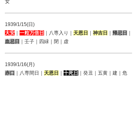
女
1939/1/15(日)
大安
｜
一粒万倍日
｜八専入り｜
天恩日
｜
神吉日
｜
帰忌日
｜
血忌日
｜壬子｜四緑｜閉｜虚
1939/1/16(月)
赤口
｜八専間日｜
天恩日
｜
十死日
｜癸丑｜五黄｜建｜危