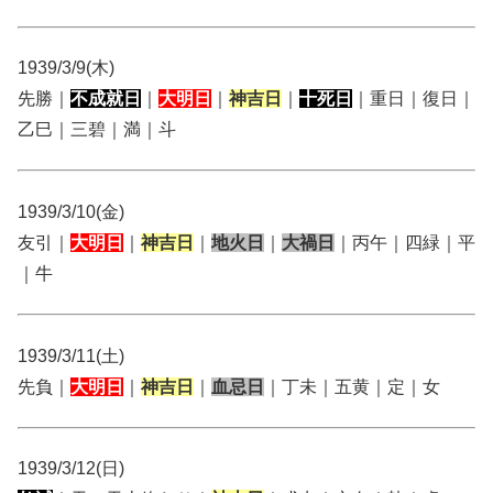
1939/3/9(木)
先勝｜
不成就日
｜
大明日
｜
神吉日
｜
十死日
｜重日｜復日｜
乙巳｜三碧｜満｜斗
1939/3/10(金)
友引｜
大明日
｜
神吉日
｜
地火日
｜
大禍日
｜丙午｜四緑｜平
｜牛
1939/3/11(土)
先負｜
大明日
｜
神吉日
｜
血忌日
｜丁未｜五黄｜定｜女
1939/3/12(日)