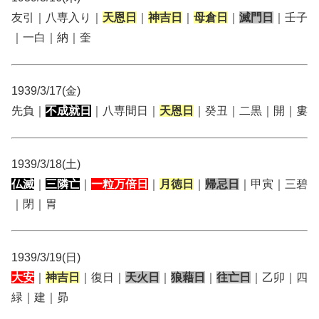
友引｜八専入り｜
天恩日
｜
神吉日
｜
母倉日
｜
滅門日
｜壬子
｜一白｜納｜奎
1939/3/17(金)
先負｜
不成就日
｜八専間日｜
天恩日
｜癸丑｜二黒｜開｜婁
1939/3/18(土)
仏滅
｜
三隣亡
｜
一粒万倍日
｜
月徳日
｜
帰忌日
｜甲寅｜三碧
｜閉｜胃
1939/3/19(日)
大安
｜
神吉日
｜復日｜
天火日
｜
狼藉日
｜
往亡日
｜乙卯｜四
緑｜建｜昴