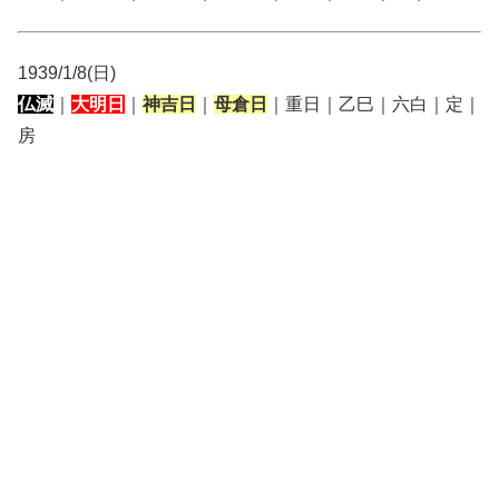
1939/1/8(日)
仏滅
｜
大明日
｜
神吉日
｜
母倉日
｜重日｜乙巳｜六白｜定｜
房