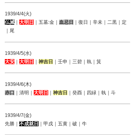
1939/4/4(火)
仏滅
｜
大明日
｜五墓:金｜
血忌日
｜復日｜辛未｜二黒｜定
｜尾
1939/4/5(水)
大安
｜
大明日
｜
神吉日
｜壬申｜三碧｜執｜箕
1939/4/6(木)
赤口
｜清明｜
大明日
｜
神吉日
｜癸酉｜四緑｜執｜斗
1939/4/7(金)
先勝｜
不成就日
｜甲戌｜五黄｜破｜牛