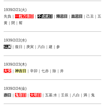
1939/2/21(火)
先負｜
一粒万倍日
｜
不成就日
｜
帰忌日
｜
血忌日
｜己丑｜五
黄｜閉｜觜
1939/2/22(水)
仏滅
｜復日｜庚寅｜六白｜建｜参
1939/2/23(木)
大安
｜
神吉日
｜辛卯｜七赤｜除｜井
1939/2/24(金)
赤口
｜
鬼宿日
｜
大明日
｜五墓:水｜壬辰｜八白｜満｜鬼