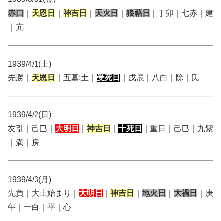
赤口
｜
天恩日
｜
神吉日
｜
天火日
｜
狼藉日
｜丁卯｜七赤｜建
｜亢
1939/4/1(土)
先勝｜
天恩日
｜五墓:土｜
受死日
｜戊辰｜八白｜除｜氏
1939/4/2(日)
友引｜己巳｜
大明日
｜
神吉日
｜
十死日
｜重日｜己巳｜九紫
｜満｜房
1939/4/3(月)
先負｜大土始まり｜
大明日
｜
神吉日
｜
地火日
｜
大禍日
｜庚
午｜一白｜平｜心