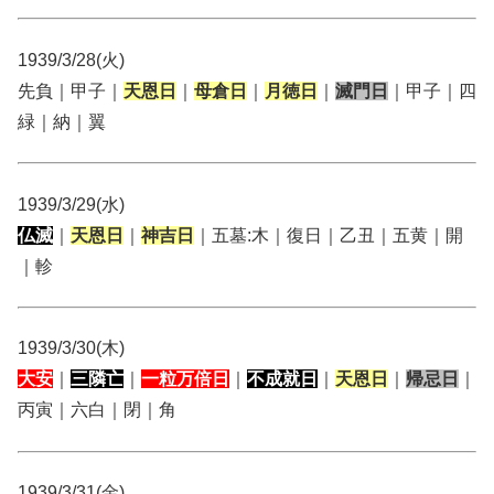
1939/3/28(火)
先負｜甲子｜
天恩日
｜
母倉日
｜
月徳日
｜
滅門日
｜甲子｜四
緑｜納｜翼
1939/3/29(水)
仏滅
｜
天恩日
｜
神吉日
｜五墓:木｜復日｜乙丑｜五黄｜開
｜軫
1939/3/30(木)
大安
｜
三隣亡
｜
一粒万倍日
｜
不成就日
｜
天恩日
｜
帰忌日
｜
丙寅｜六白｜閉｜角
1939/3/31(金)