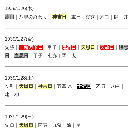
1939/1/26(木)
赤口
｜八専の終わり｜
神吉日
｜重日｜癸亥｜六白｜開｜井
1939/1/27(金)
先勝｜
一粒万倍日
｜甲子｜
鬼宿日
｜
天恩日
｜
天赦日
｜
帰忌
日
｜
血忌日
｜甲子｜七赤｜閉｜鬼
1939/1/28(土)
友引｜
天恩日
｜
神吉日
｜五墓:木｜
十死日
｜乙丑｜八白｜
建｜柳
1939/1/29(日)
先負｜
天恩日
｜丙寅｜九紫｜除｜星