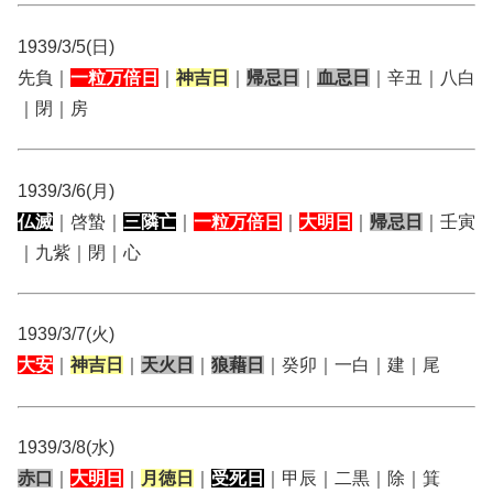
1939/3/5(日)
先負｜
一粒万倍日
｜
神吉日
｜
帰忌日
｜
血忌日
｜辛丑｜八白
｜閉｜房
1939/3/6(月)
仏滅
｜啓蟄｜
三隣亡
｜
一粒万倍日
｜
大明日
｜
帰忌日
｜壬寅
｜九紫｜閉｜心
1939/3/7(火)
大安
｜
神吉日
｜
天火日
｜
狼藉日
｜癸卯｜一白｜建｜尾
1939/3/8(水)
赤口
｜
大明日
｜
月徳日
｜
受死日
｜甲辰｜二黒｜除｜箕