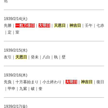
危
1939/2/14(火)
先勝｜
一粒万倍日
｜
大明日
｜
天恩日
｜
神吉日
｜壬午｜七赤
｜定｜室
1939/2/15(水)
友引｜
天恩日
｜癸未｜八白｜執｜壁
1939/2/16(木)
先負｜十方暮始まり｜小土終わり｜
大明日
｜
神吉日
｜復日
｜甲申｜九紫｜破｜奎
1939/2/17(金)