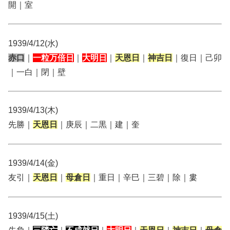
開｜室
1939/4/12(水)
赤口
｜
一粒万倍日
｜
大明日
｜
天恩日
｜
神吉日
｜復日｜己卯
｜一白｜閉｜壁
1939/4/13(木)
先勝｜
天恩日
｜庚辰｜二黒｜建｜奎
1939/4/14(金)
友引｜
天恩日
｜
母倉日
｜重日｜辛巳｜三碧｜除｜婁
1939/4/15(土)