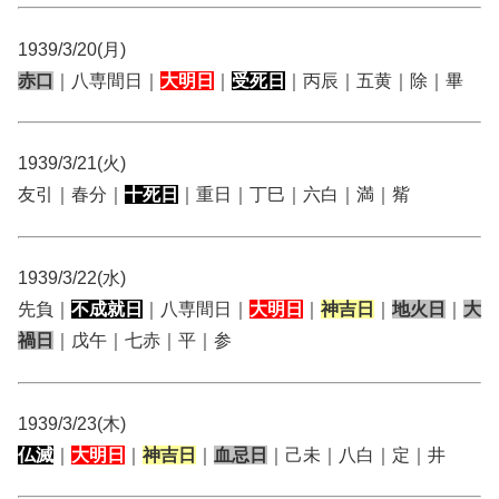
1939/3/20(月)
赤口
｜八専間日｜
大明日
｜
受死日
｜丙辰｜五黄｜除｜畢
1939/3/21(火)
友引｜春分｜
十死日
｜重日｜丁巳｜六白｜満｜觜
1939/3/22(水)
先負｜
不成就日
｜八専間日｜
大明日
｜
神吉日
｜
地火日
｜
大
禍日
｜戊午｜七赤｜平｜参
1939/3/23(木)
仏滅
｜
大明日
｜
神吉日
｜
血忌日
｜己未｜八白｜定｜井