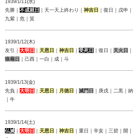
1939/1/11(水)
先勝｜
不成就日
｜天一天上終わり｜
神吉日
｜復日｜戊申｜
九紫｜危｜箕
1939/1/12(木)
友引｜
大明日
｜
天恩日
｜
神吉日
｜
受死日
｜復日｜
天火日
｜
狼藉日
｜己酉｜一白｜成｜斗
1939/1/13(金)
先負｜
大明日
｜
天恩日
｜
月徳日
｜
滅門日
｜庚戌｜二黒｜納
｜牛
1939/1/14(土)
仏滅
｜
大明日
｜
天恩日
｜
神吉日
｜重日｜辛亥｜三碧｜開｜