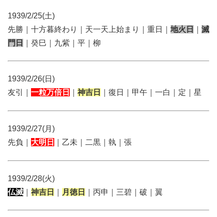
1939/2/25(土)
先勝｜十方暮終わり｜天一天上始まり｜重日｜
地火日
｜
滅
門日
｜癸巳｜九紫｜平｜柳
1939/2/26(日)
友引｜
一粒万倍日
｜
神吉日
｜復日｜甲午｜一白｜定｜星
1939/2/27(月)
先負｜
大明日
｜乙未｜二黒｜執｜張
1939/2/28(火)
仏滅
｜
神吉日
｜
月徳日
｜丙申｜三碧｜破｜翼