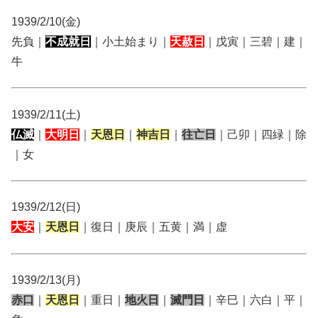
1939/2/10(金)
先負｜
不成就日
｜小土始まり｜
天赦日
｜戊寅｜三碧｜建｜
牛
1939/2/11(土)
仏滅
｜
大明日
｜
天恩日
｜
神吉日
｜
往亡日
｜己卯｜四緑｜除
｜女
1939/2/12(日)
大安
｜
天恩日
｜復日｜庚辰｜五黄｜満｜虚
1939/2/13(月)
赤口
｜
天恩日
｜重日｜
地火日
｜
滅門日
｜辛巳｜六白｜平｜