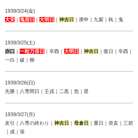
1939/3/24(金)
大安
｜
鬼宿日
｜
大明日
｜
神吉日
｜庚申｜九紫｜執｜鬼
1939/3/25(土)
赤口
｜
一粒万倍日
｜辛酉｜
大明日
｜
神吉日
｜復日｜辛酉｜
一白｜破｜柳
1939/3/26(日)
先勝｜八専間日｜壬戌｜二黒｜危｜星
1939/3/27(月)
友引｜八専の終わり｜
神吉日
｜
母倉日
｜重日｜癸亥｜三碧
｜成｜張