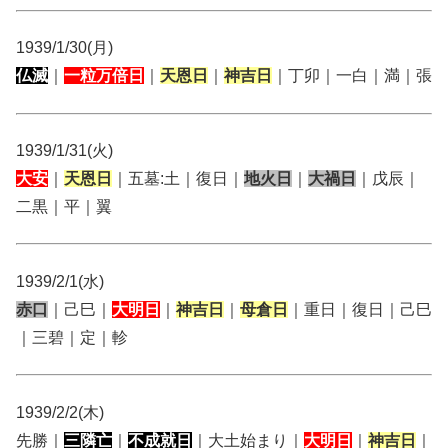
1939/1/30(月)
仏滅
｜
一粒万倍日
｜
天恩日
｜
神吉日
｜丁卯｜一白｜満｜張
1939/1/31(火)
大安
｜
天恩日
｜五墓:土｜復日｜
地火日
｜
大禍日
｜戊辰｜
二黒｜平｜翼
1939/2/1(水)
赤口
｜己巳｜
大明日
｜
神吉日
｜
母倉日
｜重日｜復日｜己巳
｜三碧｜定｜軫
1939/2/2(木)
先勝｜
三隣亡
｜
不成就日
｜大土始まり｜
大明日
｜
神吉日
｜