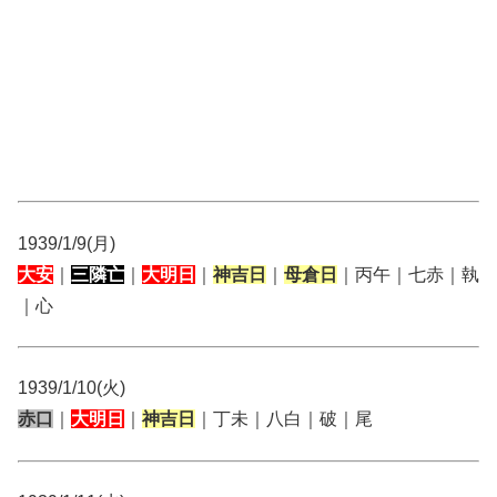
1939/1/9(月)
大安
｜
三隣亡
｜
大明日
｜
神吉日
｜
母倉日
｜丙午｜七赤｜執
｜心
1939/1/10(火)
赤口
｜
大明日
｜
神吉日
｜丁未｜八白｜破｜尾