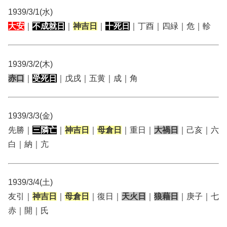
1939/3/1(水)
大安
｜
不成就日
｜
神吉日
｜
十死日
｜丁酉｜四緑｜危｜軫
1939/3/2(木)
赤口
｜
受死日
｜戊戌｜五黄｜成｜角
1939/3/3(金)
先勝｜
三隣亡
｜
神吉日
｜
母倉日
｜重日｜
大禍日
｜己亥｜六
白｜納｜亢
1939/3/4(土)
友引｜
神吉日
｜
母倉日
｜復日｜
天火日
｜
狼藉日
｜庚子｜七
赤｜開｜氏