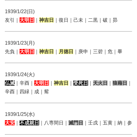
1939/1/22(日)
友引｜
大明日
｜
神吉日
｜復日｜己未｜二黒｜破｜昴
1939/1/23(月)
先負｜
大明日
｜
神吉日
｜
月徳日
｜庚申｜三碧｜危｜畢
1939/1/24(火)
仏滅
｜辛酉｜
大明日
｜
神吉日
｜
受死日
｜
天火日
｜
狼藉日
｜
辛酉｜四緑｜成｜觜
1939/1/25(水)
大安
｜
不成就日
｜八専間日｜
滅門日
｜壬戌｜五黄｜納｜参