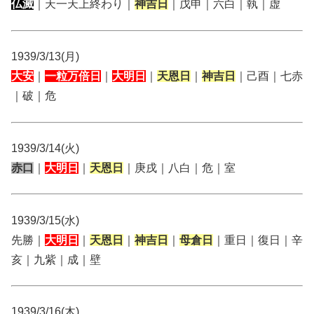
仏滅
｜天一天上終わり｜
神吉日
｜戊申｜六白｜執｜虚
1939/3/13(月)
大安
｜
一粒万倍日
｜
大明日
｜
天恩日
｜
神吉日
｜己酉｜七赤
｜破｜危
1939/3/14(火)
赤口
｜
大明日
｜
天恩日
｜庚戌｜八白｜危｜室
1939/3/15(水)
先勝｜
大明日
｜
天恩日
｜
神吉日
｜
母倉日
｜重日｜復日｜辛
亥｜九紫｜成｜壁
1939/3/16(木)