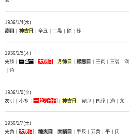
1939/1/4(水)
赤口
｜
神吉日
｜辛丑｜二黒｜除｜軫
1939/1/5(木)
先勝｜
三隣亡
｜
大明日
｜
月徳日
｜
帰忌日
｜壬寅｜三碧｜満
｜角
1939/1/6(金)
友引｜小寒｜
一粒万倍日
｜
神吉日
｜癸卯｜四緑｜満｜亢
1939/1/7(土)
先負｜
大明日
｜
地火日
｜
大禍日
｜甲辰｜五黄｜平｜氏