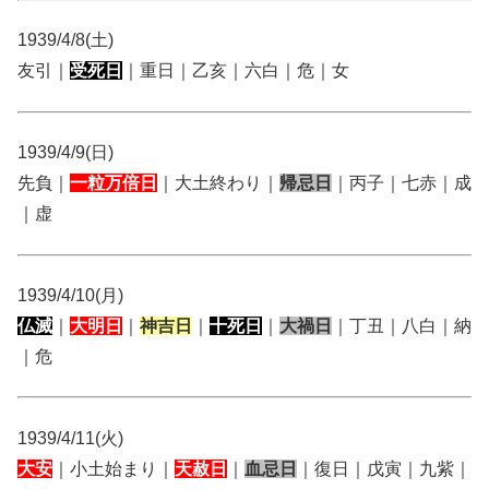
1939/4/8(土)
友引｜
受死日
｜重日｜乙亥｜六白｜危｜女
1939/4/9(日)
先負｜
一粒万倍日
｜大土終わり｜
帰忌日
｜丙子｜七赤｜成
｜虚
1939/4/10(月)
仏滅
｜
大明日
｜
神吉日
｜
十死日
｜
大禍日
｜丁丑｜八白｜納
｜危
1939/4/11(火)
大安
｜小土始まり｜
天赦日
｜
血忌日
｜復日｜戊寅｜九紫｜