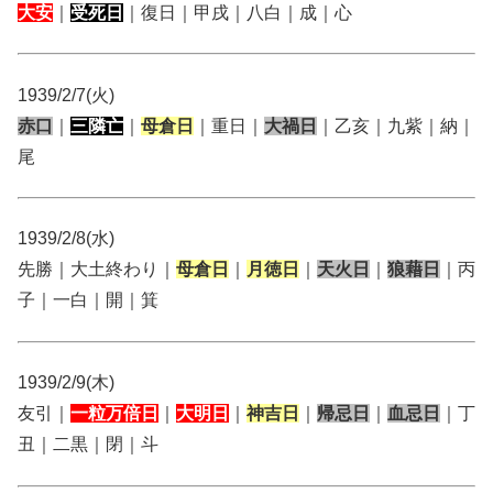
大安
｜
受死日
｜復日｜甲戌｜八白｜成｜心
1939/2/7(火)
赤口
｜
三隣亡
｜
母倉日
｜重日｜
大禍日
｜乙亥｜九紫｜納｜
尾
1939/2/8(水)
先勝｜大土終わり｜
母倉日
｜
月徳日
｜
天火日
｜
狼藉日
｜丙
子｜一白｜開｜箕
1939/2/9(木)
友引｜
一粒万倍日
｜
大明日
｜
神吉日
｜
帰忌日
｜
血忌日
｜丁
丑｜二黒｜閉｜斗