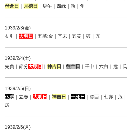
母倉日
｜
月徳日
｜庚午｜四緑｜執｜角
1939/2/3(金)
友引｜
大明日
｜五墓:金｜辛未｜五黄｜破｜亢
1939/2/4(土)
先負｜節分
大明日
｜
神吉日
｜
往亡日
｜壬申｜六白｜危｜氏
1939/2/5(日)
仏滅
｜立春｜
大明日
｜
神吉日
｜
十死日
｜癸酉｜七赤｜危｜
房
1939/2/6(月)