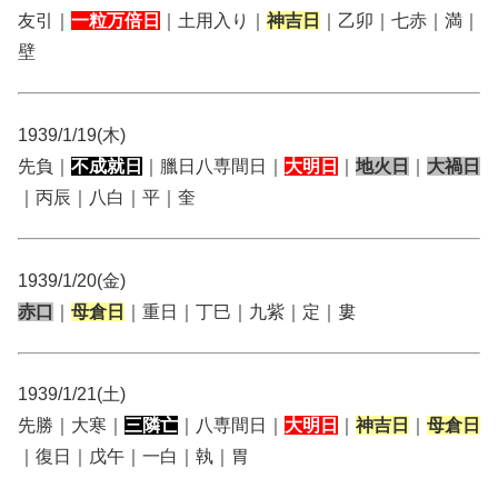
友引｜
一粒万倍日
｜土用入り｜
神吉日
｜乙卯｜七赤｜満｜
壁
1939/1/19(木)
先負｜
不成就日
｜臘日八専間日｜
大明日
｜
地火日
｜
大禍日
｜丙辰｜八白｜平｜奎
1939/1/20(金)
赤口
｜
母倉日
｜重日｜丁巳｜九紫｜定｜婁
1939/1/21(土)
先勝｜大寒｜
三隣亡
｜八専間日｜
大明日
｜
神吉日
｜
母倉日
｜復日｜戊午｜一白｜執｜胃