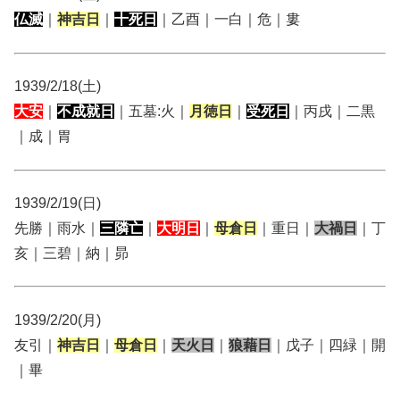
仏滅
｜
神吉日
｜
十死日
｜乙酉｜一白｜危｜婁
1939/2/18(土)
大安
｜
不成就日
｜五墓:火｜
月徳日
｜
受死日
｜丙戌｜二黒
｜成｜胃
1939/2/19(日)
先勝｜雨水｜
三隣亡
｜
大明日
｜
母倉日
｜重日｜
大禍日
｜丁
亥｜三碧｜納｜昴
1939/2/20(月)
友引｜
神吉日
｜
母倉日
｜
天火日
｜
狼藉日
｜戊子｜四緑｜開
｜畢