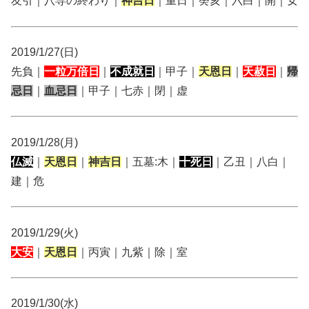
友引｜八専の終わり｜
神吉日
｜重日｜癸亥｜六白｜開｜女
2019/1/27(日)
先負｜
一粒万倍日
｜
不成就日
｜甲子｜
天恩日
｜
天赦日
｜
帰
忌日
｜
血忌日
｜甲子｜七赤｜閉｜虚
2019/1/28(月)
仏滅
｜
天恩日
｜
神吉日
｜五墓:木｜
十死日
｜乙丑｜八白｜
建｜危
2019/1/29(火)
大安
｜
天恩日
｜丙寅｜九紫｜除｜室
2019/1/30(水)