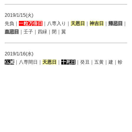
2019/1/15(火)
先負｜
一粒万倍日
｜八専入り｜
天恩日
｜
神吉日
｜
帰忌日
｜
血忌日
｜壬子｜四緑｜閉｜翼
2019/1/16(水)
仏滅
｜八専間日｜
天恩日
｜
十死日
｜癸丑｜五黄｜建｜軫