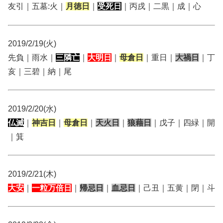
友引｜五墓:火｜
月徳日
｜
受死日
｜丙戌｜二黒｜成｜心
2019/2/19(火)
先負｜雨水｜
三隣亡
｜
大明日
｜
母倉日
｜重日｜
大禍日
｜丁
亥｜三碧｜納｜尾
2019/2/20(水)
仏滅
｜
神吉日
｜
母倉日
｜
天火日
｜
狼藉日
｜戊子｜四緑｜開
｜箕
2019/2/21(木)
大安
｜
一粒万倍日
｜
帰忌日
｜
血忌日
｜己丑｜五黄｜閉｜斗