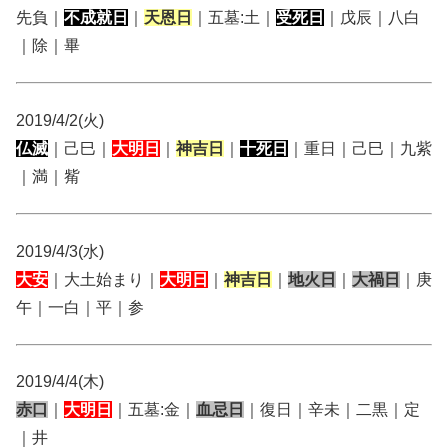
先負｜
不成就日
｜
天恩日
｜五墓:土｜
受死日
｜戊辰｜八白
｜除｜畢
2019/4/2(火)
仏滅
｜己巳｜
大明日
｜
神吉日
｜
十死日
｜重日｜己巳｜九紫
｜満｜觜
2019/4/3(水)
大安
｜大土始まり｜
大明日
｜
神吉日
｜
地火日
｜
大禍日
｜庚
午｜一白｜平｜参
2019/4/4(木)
赤口
｜
大明日
｜五墓:金｜
血忌日
｜復日｜辛未｜二黒｜定
｜井