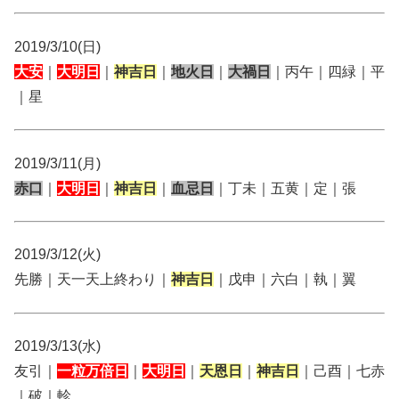
2019/3/10(日)
大安
｜
大明日
｜
神吉日
｜
地火日
｜
大禍日
｜丙午｜四緑｜平
｜星
2019/3/11(月)
赤口
｜
大明日
｜
神吉日
｜
血忌日
｜丁未｜五黄｜定｜張
2019/3/12(火)
先勝｜天一天上終わり｜
神吉日
｜戊申｜六白｜執｜翼
2019/3/13(水)
友引｜
一粒万倍日
｜
大明日
｜
天恩日
｜
神吉日
｜己酉｜七赤
｜破｜軫