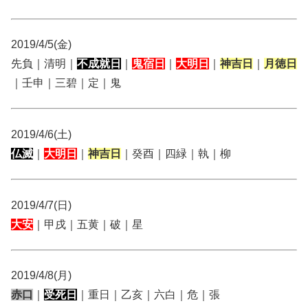
2019/4/5(金)
先負｜清明｜
不成就日
｜
鬼宿日
｜
大明日
｜
神吉日
｜
月徳日
｜壬申｜三碧｜定｜鬼
2019/4/6(土)
仏滅
｜
大明日
｜
神吉日
｜癸酉｜四緑｜執｜柳
2019/4/7(日)
大安
｜甲戌｜五黄｜破｜星
2019/4/8(月)
赤口
｜
受死日
｜重日｜乙亥｜六白｜危｜張