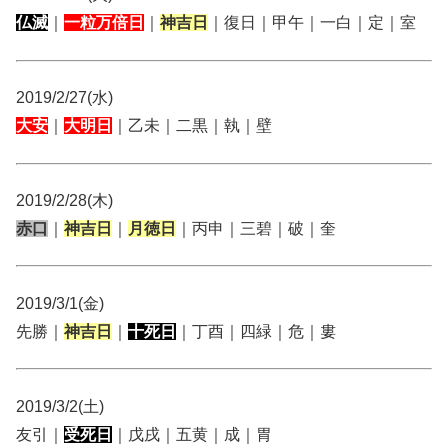
仏滅
｜
一粒万倍日
｜
神吉日
｜復日｜甲午｜一白｜定｜室
2019/2/27(水)
大安
｜
大明日
｜乙未｜二黒｜執｜壁
2019/2/28(木)
赤口
｜
神吉日
｜
月徳日
｜丙申｜三碧｜破｜奎
2019/3/1(金)
先勝｜
神吉日
｜
十死日
｜丁酉｜四緑｜危｜婁
2019/3/2(土)
友引｜
受死日
｜戊戌｜五黄｜成｜胃