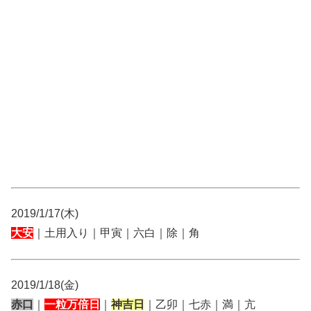
2019/1/17(木)
大安
｜土用入り｜甲寅｜六白｜除｜角
2019/1/18(金)
赤口
｜
一粒万倍日
｜
神吉日
｜乙卯｜七赤｜満｜亢