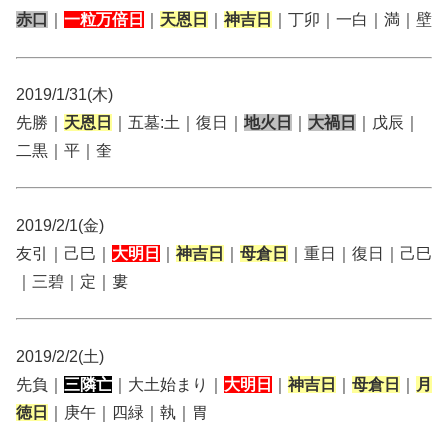
赤口
｜
一粒万倍日
｜
天恩日
｜
神吉日
｜丁卯｜一白｜満｜壁
2019/1/31(木)
先勝｜
天恩日
｜五墓:土｜復日｜
地火日
｜
大禍日
｜戊辰｜
二黒｜平｜奎
2019/2/1(金)
友引｜己巳｜
大明日
｜
神吉日
｜
母倉日
｜重日｜復日｜己巳
｜三碧｜定｜婁
2019/2/2(土)
先負｜
三隣亡
｜大土始まり｜
大明日
｜
神吉日
｜
母倉日
｜
月
徳日
｜庚午｜四緑｜執｜胃