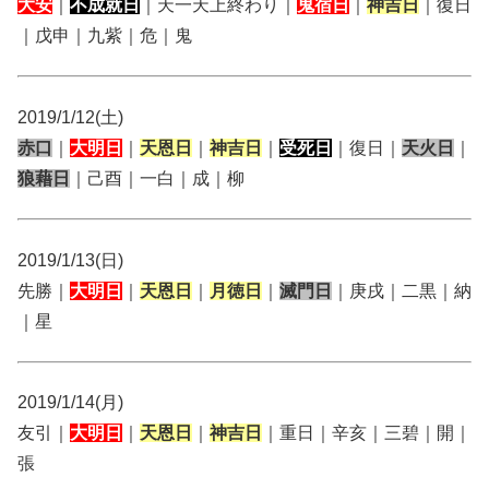
大安
｜
不成就日
｜天一天上終わり｜
鬼宿日
｜
神吉日
｜復日
｜戊申｜九紫｜危｜鬼
2019/1/12(土)
赤口
｜
大明日
｜
天恩日
｜
神吉日
｜
受死日
｜復日｜
天火日
｜
狼藉日
｜己酉｜一白｜成｜柳
2019/1/13(日)
先勝｜
大明日
｜
天恩日
｜
月徳日
｜
滅門日
｜庚戌｜二黒｜納
｜星
2019/1/14(月)
友引｜
大明日
｜
天恩日
｜
神吉日
｜重日｜辛亥｜三碧｜開｜
張