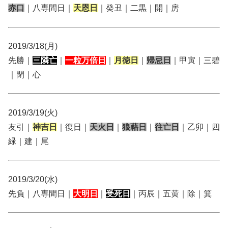
赤口
｜八専間日｜
天恩日
｜癸丑｜二黒｜開｜房
2019/3/18(月)
先勝｜
三隣亡
｜
一粒万倍日
｜
月徳日
｜
帰忌日
｜甲寅｜三碧
｜閉｜心
2019/3/19(火)
友引｜
神吉日
｜復日｜
天火日
｜
狼藉日
｜
往亡日
｜乙卯｜四
緑｜建｜尾
2019/3/20(水)
先負｜八専間日｜
大明日
｜
受死日
｜丙辰｜五黄｜除｜箕