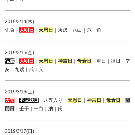
2019/3/14(木)
先負｜
大明日
｜
天恩日
｜庚戌｜八白｜危｜角
2019/3/15(金)
仏滅
｜
大明日
｜
天恩日
｜
神吉日
｜
母倉日
｜重日｜復日｜辛
亥｜九紫｜成｜亢
2019/3/16(土)
大安
｜
不成就日
｜八専入り｜
天恩日
｜
神吉日
｜
母倉日
｜
滅
門日
｜壬子｜一白｜納｜氏
2019/3/17(日)