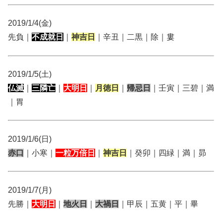
2019/1/4(金)
先負｜
不成就日
｜
神吉日
｜辛丑｜二黒｜除｜婁
2019/1/5(土)
仏滅
｜
三隣亡
｜
大明日
｜
月徳日
｜
帰忌日
｜壬寅｜三碧｜満
｜胃
2019/1/6(日)
赤口
｜小寒｜
一粒万倍日
｜
神吉日
｜癸卯｜四緑｜満｜昴
2019/1/7(月)
先勝｜
大明日
｜
地火日
｜
大禍日
｜甲辰｜五黄｜平｜畢