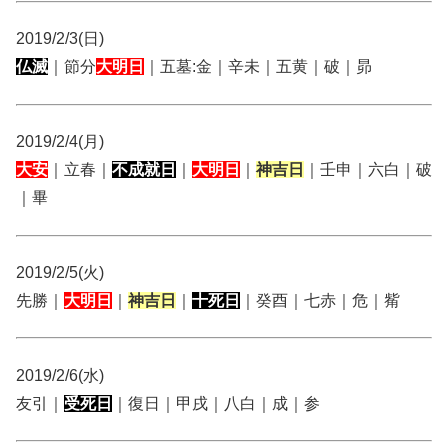
2019/2/3(日)
仏滅
｜節分
大明日
｜五墓:金｜辛未｜五黄｜破｜昴
2019/2/4(月)
大安
｜立春｜
不成就日
｜
大明日
｜
神吉日
｜壬申｜六白｜破
｜畢
2019/2/5(火)
先勝｜
大明日
｜
神吉日
｜
十死日
｜癸酉｜七赤｜危｜觜
2019/2/6(水)
友引｜
受死日
｜復日｜甲戌｜八白｜成｜参