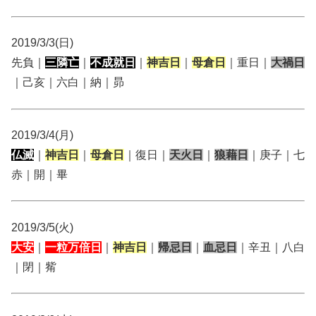
2019/3/3(日)
先負｜
三隣亡
｜
不成就日
｜
神吉日
｜
母倉日
｜重日｜
大禍日
｜己亥｜六白｜納｜昴
2019/3/4(月)
仏滅
｜
神吉日
｜
母倉日
｜復日｜
天火日
｜
狼藉日
｜庚子｜七
赤｜開｜畢
2019/3/5(火)
大安
｜
一粒万倍日
｜
神吉日
｜
帰忌日
｜
血忌日
｜辛丑｜八白
｜閉｜觜