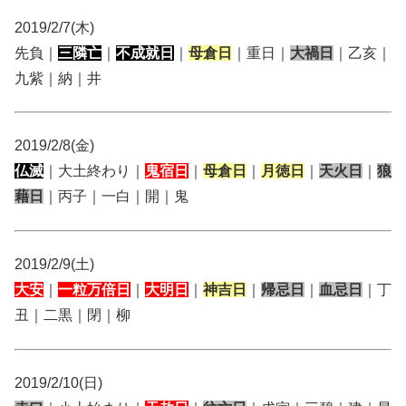
2019/2/7(木)
先負｜
三隣亡
｜
不成就日
｜
母倉日
｜重日｜
大禍日
｜乙亥｜
九紫｜納｜井
2019/2/8(金)
仏滅
｜大土終わり｜
鬼宿日
｜
母倉日
｜
月徳日
｜
天火日
｜
狼
藉日
｜丙子｜一白｜開｜鬼
2019/2/9(土)
大安
｜
一粒万倍日
｜
大明日
｜
神吉日
｜
帰忌日
｜
血忌日
｜丁
丑｜二黒｜閉｜柳
2019/2/10(日)