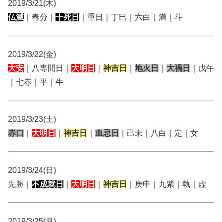
2019/3/21(木)
仏滅
｜春分｜
十死日
｜重日｜丁巳｜六白｜満｜斗
2019/3/22(金)
大安
｜八専間日｜
大明日
｜
神吉日
｜
地火日
｜
大禍日
｜戊午
｜七赤｜平｜牛
2019/3/23(土)
赤口
｜
大明日
｜
神吉日
｜
血忌日
｜己未｜八白｜定｜女
2019/3/24(日)
先勝｜
不成就日
｜
大明日
｜
神吉日
｜庚申｜九紫｜執｜虚
2019/3/25(月)