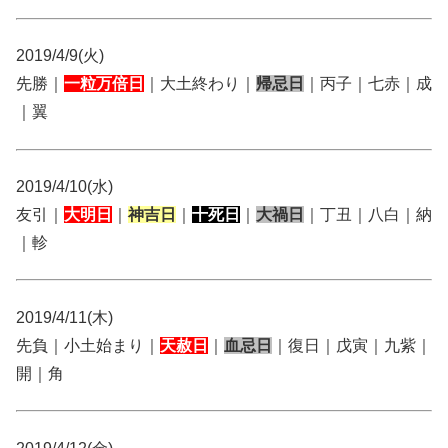
2019/4/9(火)
先勝｜
一粒万倍日
｜大土終わり｜
帰忌日
｜丙子｜七赤｜成
｜翼
2019/4/10(水)
友引｜
大明日
｜
神吉日
｜
十死日
｜
大禍日
｜丁丑｜八白｜納
｜軫
2019/4/11(木)
先負｜小土始まり｜
天赦日
｜
血忌日
｜復日｜戊寅｜九紫｜
開｜角