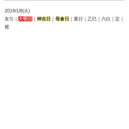
2019/1/8(火)
友引｜
大明日
｜
神吉日
｜
母倉日
｜重日｜乙巳｜六白｜定｜
觜