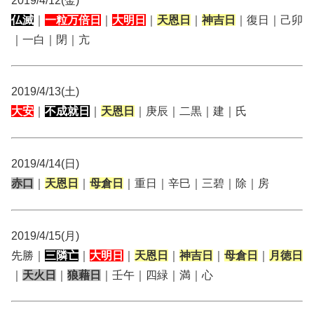
2019/4/12(金)
仏滅
｜
一粒万倍日
｜
大明日
｜
天恩日
｜
神吉日
｜復日｜己卯
｜一白｜閉｜亢
2019/4/13(土)
大安
｜
不成就日
｜
天恩日
｜庚辰｜二黒｜建｜氏
2019/4/14(日)
赤口
｜
天恩日
｜
母倉日
｜重日｜辛巳｜三碧｜除｜房
2019/4/15(月)
先勝｜
三隣亡
｜
大明日
｜
天恩日
｜
神吉日
｜
母倉日
｜
月徳日
｜
天火日
｜
狼藉日
｜壬午｜四緑｜満｜心