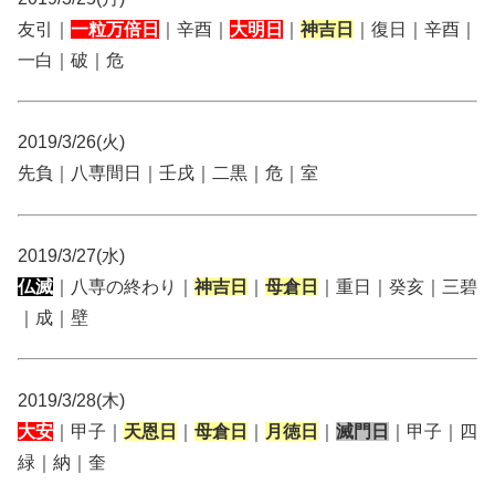
友引｜
一粒万倍日
｜辛酉｜
大明日
｜
神吉日
｜復日｜辛酉｜
一白｜破｜危
2019/3/26(火)
先負｜八専間日｜壬戌｜二黒｜危｜室
2019/3/27(水)
仏滅
｜八専の終わり｜
神吉日
｜
母倉日
｜重日｜癸亥｜三碧
｜成｜壁
2019/3/28(木)
大安
｜甲子｜
天恩日
｜
母倉日
｜
月徳日
｜
滅門日
｜甲子｜四
緑｜納｜奎