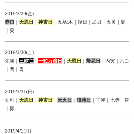
2019/3/29(金)
赤口
｜
天恩日
｜
神吉日
｜五墓:木｜復日｜乙丑｜五黄｜開
｜婁
2019/3/30(土)
先勝｜
三隣亡
｜
一粒万倍日
｜
天恩日
｜
帰忌日
｜丙寅｜六白
｜閉｜胃
2019/3/31(日)
友引｜
天恩日
｜
神吉日
｜
天火日
｜
狼藉日
｜丁卯｜七赤｜建
｜昴
2019/4/1(月)