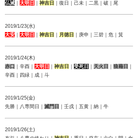
仏滅
｜
大明日
｜
神吉日
｜復日｜己未｜二黒｜破｜尾
2019/1/23(水)
大安
｜
大明日
｜
神吉日
｜
月徳日
｜庚申｜三碧｜危｜箕
2019/1/24(木)
赤口
｜辛酉｜
大明日
｜
神吉日
｜
受死日
｜
天火日
｜
狼藉日
｜
辛酉｜四緑｜成｜斗
2019/1/25(金)
先勝｜八専間日｜
滅門日
｜壬戌｜五黄｜納｜牛
2019/1/26(土)