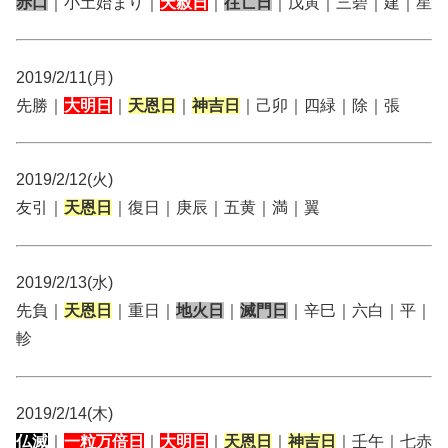
赤口
｜小土始まり｜
天赦日
｜
往亡日
｜戊寅｜三碧｜建｜星
2019/2/11(月)
先勝｜
大明日
｜
天恩日
｜
神吉日
｜己卯｜四緑｜除｜張
2019/2/12(火)
友引｜
天恩日
｜復日｜庚辰｜五黄｜満｜翼
2019/2/13(水)
先負｜
天恩日
｜重日｜
地火日
｜
滅門日
｜辛巳｜六白｜平｜
軫
2019/2/14(木)
仏滅
｜
一粒万倍日
｜
大明日
｜
天恩日
｜
神吉日
｜壬午｜七赤