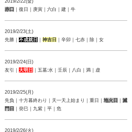
2019/2/22(金)
赤口
｜復日｜庚寅｜六白｜建｜牛
2019/2/23(土)
先勝｜
不成就日
｜
神吉日
｜辛卯｜七赤｜除｜女
2019/2/24(日)
友引｜
大明日
｜五墓:水｜壬辰｜八白｜満｜虚
2019/2/25(月)
先負｜十方暮終わり｜天一天上始まり｜重日｜
地火日
｜
滅
門日
｜癸巳｜九紫｜平｜危
2019/2/26(火)