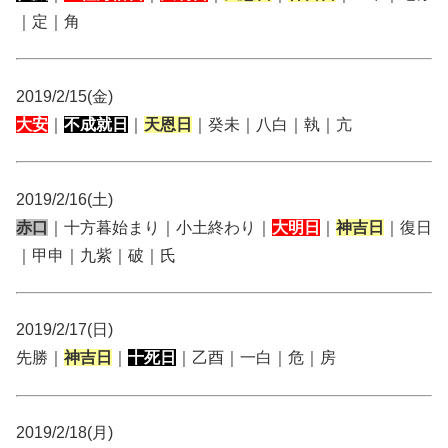
｜定｜角
2019/2/15(金)
大安
｜
不成就日
｜
天恩日
｜癸未｜八白｜執｜亢
2019/2/16(土)
赤口
｜十方暮始まり｜小土終わり｜
大明日
｜
神吉日
｜復日
｜甲申｜九紫｜破｜氏
2019/2/17(日)
先勝｜
神吉日
｜
十死日
｜乙酉｜一白｜危｜房
2019/2/18(月)