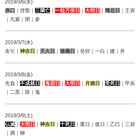
2019/3/6(水)
赤口
｜啓蟄｜
三隣亡
｜
一粒万倍日
｜
大明日
｜
帰忌日
｜壬寅
｜九紫｜閉｜参
2019/3/7(木)
友引｜
神吉日
｜
天火日
｜
狼藉日
｜癸卯｜一白｜建｜井
2019/3/8(金)
先負｜
不成就日
｜
鬼宿日
｜
大明日
｜
月徳日
｜
受死日
｜甲辰
｜二黒｜除｜鬼
2019/3/9(土)
仏滅
｜
大明日
｜
神吉日
｜
十死日
｜重日｜復日｜乙巳｜三碧
｜満｜柳