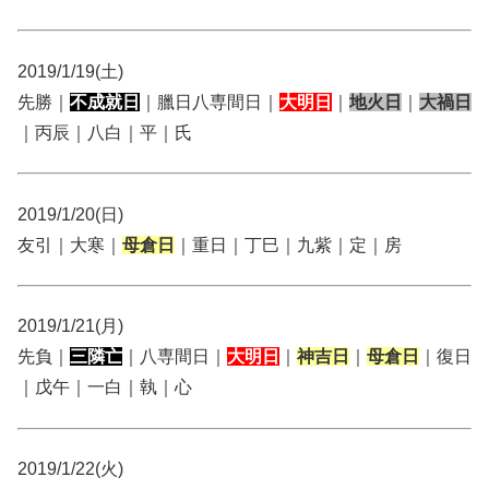
2019/1/19(土)
先勝｜
不成就日
｜臘日八専間日｜
大明日
｜
地火日
｜
大禍日
｜丙辰｜八白｜平｜氏
2019/1/20(日)
友引｜大寒｜
母倉日
｜重日｜丁巳｜九紫｜定｜房
2019/1/21(月)
先負｜
三隣亡
｜八専間日｜
大明日
｜
神吉日
｜
母倉日
｜復日
｜戊午｜一白｜執｜心
2019/1/22(火)