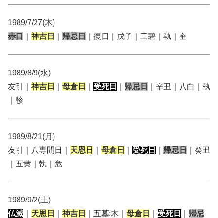
1989/7/27(木)
赤口
｜
神吉日
｜
帰忌日
｜復日｜戊子｜三碧｜執｜奎
1989/8/9(水)
友引｜
神吉日
｜
母倉日
｜
受死日
｜
帰忌日
｜辛丑｜八白｜執
｜軫
1989/8/21(月)
友引｜八専間日｜
天恩日
｜
母倉日
｜
受死日
｜
帰忌日
｜癸丑
｜五黄｜執｜危
1989/9/2(土)
仏滅
｜
天恩日
｜
神吉日
｜五墓:木｜
母倉日
｜
受死日
｜
帰忌