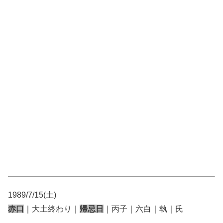
1989/7/15(土)
赤口
｜大土終わり｜
帰忌日
｜丙子｜六白｜執｜氏