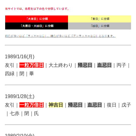
1989/1/16(月)
友引｜
一粒万倍日
｜大土終わり｜
帰忌日
｜
血忌日
｜丙子｜
四緑｜閉｜畢
1989/1/28(土)
友引｜
一粒万倍日
｜
神吉日
｜
帰忌日
｜
血忌日
｜復日｜戊子
｜七赤｜閉｜氏
1989/2/10(金)