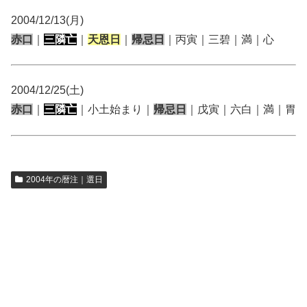
2004/12/13(月)
赤口
｜
三隣亡
｜
天恩日
｜
帰忌日
｜丙寅｜三碧｜満｜心
2004/12/25(土)
赤口
｜
三隣亡
｜小土始まり｜
帰忌日
｜戊寅｜六白｜満｜胃
2004年の暦注｜選日