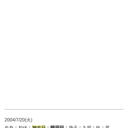
2004/7/20(火)
先負｜初伏｜
神吉日
｜
帰忌日
｜庚子｜九紫｜執｜翼