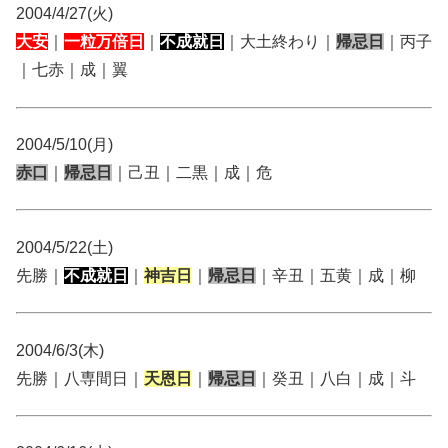
2004/4/27(火)
大安
｜
一粒万倍日
｜
不成就日
｜大土終わり｜
帰忌日
｜丙子
｜七赤｜成｜翼
2004/5/10(月)
赤口
｜
帰忌日
｜己丑｜二黒｜成｜危
2004/5/22(土)
先勝｜
不成就日
｜
神吉日
｜
帰忌日
｜辛丑｜五黄｜成｜柳
2004/6/3(木)
先勝｜八専間日｜
天恩日
｜
帰忌日
｜癸丑｜八白｜成｜斗