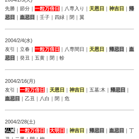
先勝｜節分｜
一粒万倍日
｜八専入り｜
天恩日
｜
神吉日
｜
帰
忌日
｜
血忌日
｜壬子｜四緑｜閉｜翼
2004/2/4(水)
友引｜立春｜
一粒万倍日
｜八専間日｜
天恩日
｜
帰忌日
｜
血
忌日
｜癸丑｜五黄｜閉｜軫
2004/2/16(月)
友引｜
一粒万倍日
｜
天恩日
｜
神吉日
｜五墓:木｜
帰忌日
｜
血忌日
｜乙丑｜八白｜閉｜危
2004/2/28(土)
仏滅
｜
一粒万倍日
｜
大明日
｜
神吉日
｜
帰忌日
｜
血忌日
｜丁