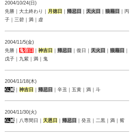
2004/10/24(日)
先勝｜大土終わり｜
月徳日
｜
帰忌日
｜
天火日
｜
狼藉日
｜丙
子｜三碧｜満｜虚
2004/11/5(金)
先勝｜
鬼宿日
｜
神吉日
｜
帰忌日
｜復日｜
天火日
｜
狼藉日
｜
戊子｜九紫｜満｜鬼
2004/11/18(木)
仏滅
｜
神吉日
｜
帰忌日
｜辛丑｜五黄｜満｜斗
2004/11/30(火)
仏滅
｜八専間日｜
天恩日
｜
帰忌日
｜癸丑｜二黒｜満｜觜