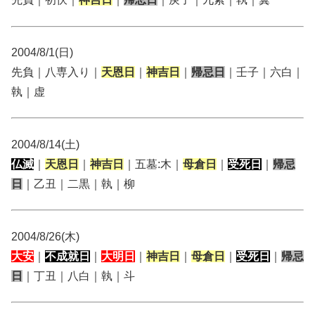
2004/8/1(日)
先負｜八専入り｜
天恩日
｜
神吉日
｜
帰忌日
｜壬子｜六白｜
執｜虚
2004/8/14(土)
仏滅
｜
天恩日
｜
神吉日
｜五墓:木｜
母倉日
｜
受死日
｜
帰忌
日
｜乙丑｜二黒｜執｜柳
2004/8/26(木)
大安
｜
不成就日
｜
大明日
｜
神吉日
｜
母倉日
｜
受死日
｜
帰忌
日
｜丁丑｜八白｜執｜斗