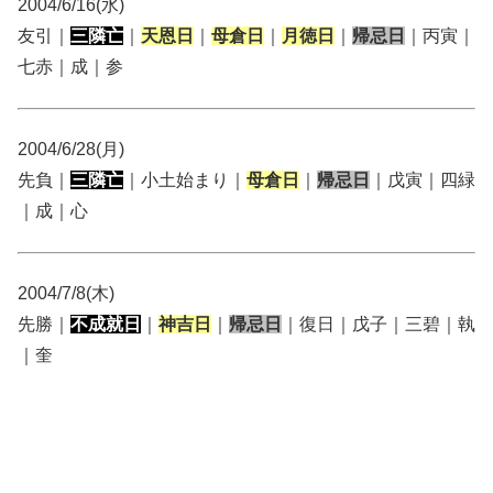
2004/6/16(水)
友引｜
三隣亡
｜
天恩日
｜
母倉日
｜
月徳日
｜
帰忌日
｜丙寅｜
七赤｜成｜参
2004/6/28(月)
先負｜
三隣亡
｜小土始まり｜
母倉日
｜
帰忌日
｜戊寅｜四緑
｜成｜心
2004/7/8(木)
先勝｜
不成就日
｜
神吉日
｜
帰忌日
｜復日｜戊子｜三碧｜執
｜奎