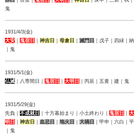
鬼
1931/4/3(金)
大安
｜
鬼宿日
｜
神吉日
｜
母倉日
｜
滅門日
｜戊子｜四緑｜納
｜鬼
1931/5/1(金)
仏滅
｜八専間日｜
鬼宿日
｜
大明日
｜丙辰｜五黄｜建｜鬼
1931/5/29(金)
先負｜
不成就日
｜十方暮始まり｜小土終わり｜
鬼宿日
｜
大
明日
｜
神吉日
｜
血忌日
｜
地火日
｜
大禍日
｜甲申｜六白｜平
｜鬼