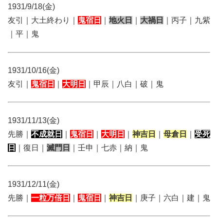
1931/9/18(金)
友引｜大土終わり｜
鬼宿日
｜
地火日
｜
大禍日
｜丙子｜九紫
｜平｜鬼
1931/10/16(金)
友引｜
鬼宿日
｜
大明日
｜甲辰｜八白｜破｜鬼
1931/11/13(金)
先勝｜
不成就日
｜
鬼宿日
｜
大明日
｜
神吉日
｜
母倉日
｜
受死
日
｜復日｜
滅門日
｜壬申｜七赤｜納｜鬼
1931/12/11(金)
先勝｜
一粒万倍日
｜
鬼宿日
｜
神吉日
｜庚子｜六白｜建｜鬼