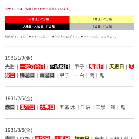
1931/1/9(金)
先勝｜
一粒万倍日
｜
不成就日
｜甲子｜
鬼宿日
｜
天恩日
｜
天
赦日
｜
帰忌日
｜
血忌日
｜甲子｜一白｜閉｜鬼
1931/2/6(金)
赤口
｜
鬼宿日
｜
大明日
｜五墓:水｜壬辰｜二黒｜満｜鬼
1931/3/6(金)
赤口
｜啓蟄｜
鬼宿日
｜
大明日
｜
神吉日
｜庚申｜三碧｜執｜