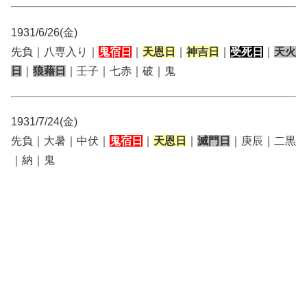
1931/6/26(金)
先負｜八専入り｜
鬼宿日
｜
天恩日
｜
神吉日
｜
受死日
｜
天火
日
｜
狼藉日
｜壬子｜七赤｜破｜鬼
1931/7/24(金)
先負｜大暑｜中伏｜
鬼宿日
｜
天恩日
｜
滅門日
｜庚辰｜二黒
｜納｜鬼