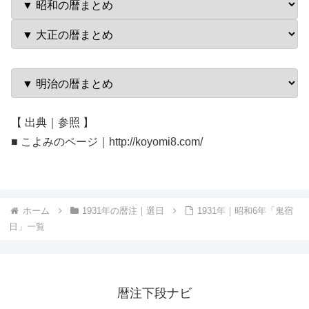
【 出典｜参照 】
■ こよみのページ｜http://koyomi8.com/
ホーム
1931年の暦注｜選日
1931年｜昭和6年「鬼宿
日」一覧
暦注下段ナビ