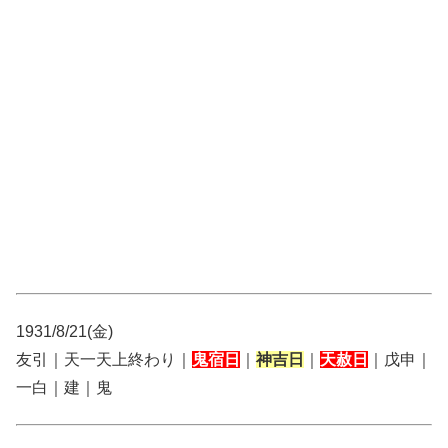
1931/8/21(金)
友引｜天一天上終わり｜
鬼宿日
｜
神吉日
｜
天赦日
｜戊申｜
一白｜建｜鬼