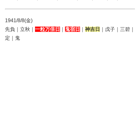
1941/8/8(金)
先負｜立秋｜
一粒万倍日
｜
鬼宿日
｜
神吉日
｜戊子｜三碧｜
定｜鬼