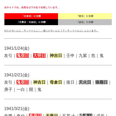
1941/1/24(金)
友引｜
鬼宿日
｜
大明日
｜
神吉日
｜壬申｜九紫｜危｜鬼
1941/2/21(金)
友引｜
鬼宿日
｜
神吉日
｜
母倉日
｜復日｜
天火日
｜
狼藉日
｜
庚子｜一白｜開｜鬼
1941/3/21(金)
先勝｜春分｜
鬼宿日
｜
天恩日
｜五墓:土｜
受死日
｜戊辰｜