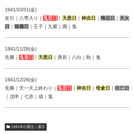
1941/10/31(金)
友引｜八専入り｜
鬼宿日
｜
天恩日
｜
神吉日
｜
帰忌日
｜
天火
日
｜
狼藉日
｜壬子｜九紫｜満｜鬼
1941/11/28(金)
先勝｜
鬼宿日
｜
天恩日
｜庚辰｜八白｜執｜鬼
1941/12/26(金)
先勝｜天一天上終わり｜
鬼宿日
｜
神吉日
｜
母倉日
｜
往亡日
｜戊申｜七赤｜成｜鬼
1941年の暦注｜選日