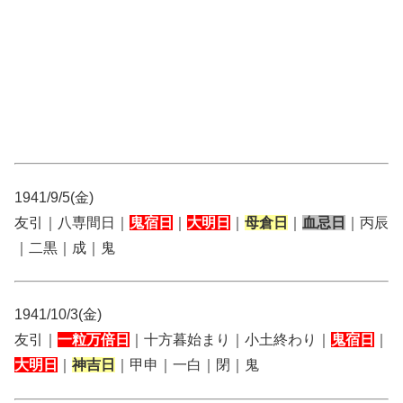
1941/9/5(金)
友引｜八専間日｜
鬼宿日
｜
大明日
｜
母倉日
｜
血忌日
｜丙辰
｜二黒｜成｜鬼
1941/10/3(金)
友引｜
一粒万倍日
｜十方暮始まり｜小土終わり｜
鬼宿日
｜
大明日
｜
神吉日
｜甲申｜一白｜閉｜鬼