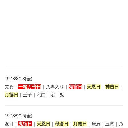
1978/8/18(金)
先負｜
一粒万倍日
｜八専入り｜
鬼宿日
｜
天恩日
｜
神吉日
｜
月徳日
｜壬子｜六白｜定｜鬼
1978/9/15(金)
友引｜
鬼宿日
｜
天恩日
｜
母倉日
｜
月徳日
｜庚辰｜五黄｜危