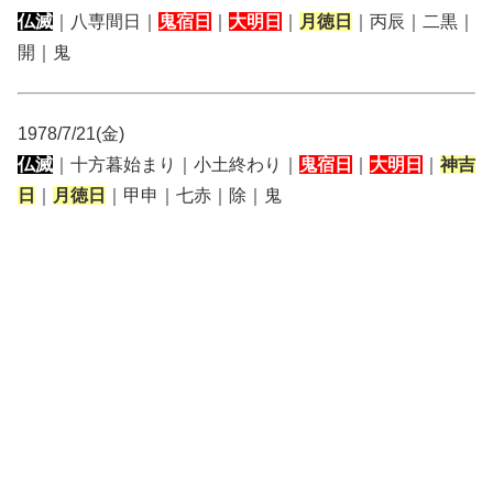
仏滅
｜八専間日｜
鬼宿日
｜
大明日
｜
月徳日
｜丙辰｜二黒｜
開｜鬼
1978/7/21(金)
仏滅
｜十方暮始まり｜小土終わり｜
鬼宿日
｜
大明日
｜
神吉
日
｜
月徳日
｜甲申｜七赤｜除｜鬼