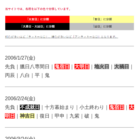
2006/1/27(金)
先負｜臘日八専間日｜
鬼宿日
｜
大明日
｜
地火日
｜
大禍日
｜
丙辰｜八白｜平｜鬼
2006/2/24(金)
先負｜
不成就日
｜十方暮始まり｜小土終わり｜
鬼宿日
｜
大
明日
｜
神吉日
｜復日｜甲申｜九紫｜破｜鬼
2006/3/24(金)