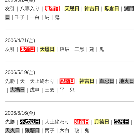
友引｜八専入り｜
鬼宿日
｜
天恩日
｜
神吉日
｜
母倉日
｜
滅門
日
｜壬子｜一白｜納｜鬼
2006/4/21(金)
友引｜
鬼宿日
｜
天恩日
｜庚辰｜二黒｜建｜鬼
2006/5/19(金)
先勝｜天一天上終わり｜
鬼宿日
｜
神吉日
｜
血忌日
｜
地火日
｜
大禍日
｜戊申｜三碧｜平｜鬼
2006/6/16(金)
先勝｜
不成就日
｜大土終わり｜
鬼宿日
｜
月徳日
｜
受死日
｜
天火日
｜
狼藉日
｜丙子｜六白｜破｜鬼