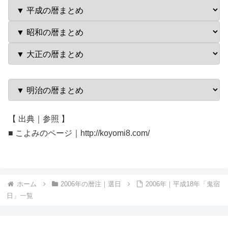
【 出典｜参照 】
■ こよみのページ｜http://koyomi8.com/
ホーム
2006年の暦注｜選日
2006年｜平成18年「鬼宿
日」一覧