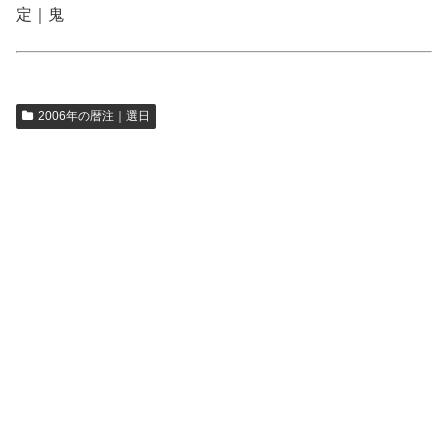
定｜鬼
2006年の暦注｜選日