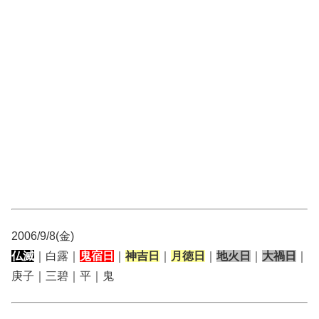
2006/9/8(金)
仏滅
｜白露｜
鬼宿日
｜
神吉日
｜
月徳日
｜
地火日
｜
大禍日
｜
庚子｜三碧｜平｜鬼