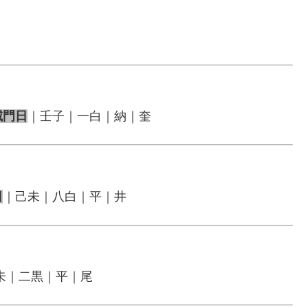
滅門日
｜壬子｜一白｜納｜奎
日
｜己未｜八白｜平｜井
未｜二黒｜平｜尾