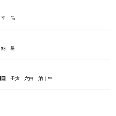
｜平｜昴
｜納｜星
門日
｜壬寅｜六白｜納｜牛