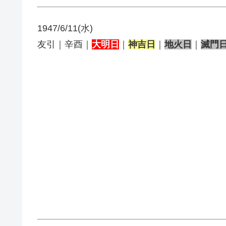
1947/6/11(水)
友引｜辛酉｜
大明日
｜
神吉日
｜
地火日
｜
滅門