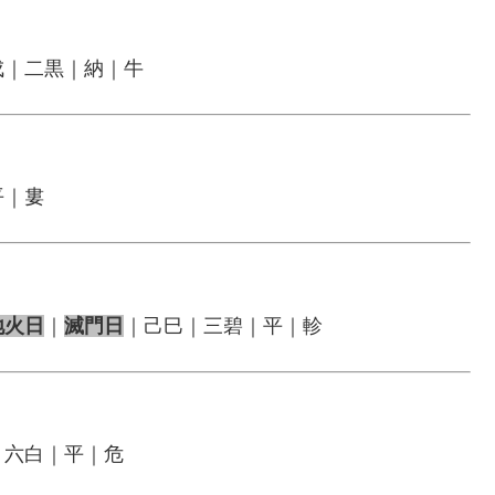
戌｜二黒｜納｜牛
平｜婁
地火日
｜
滅門日
｜己巳｜三碧｜平｜軫
｜六白｜平｜危