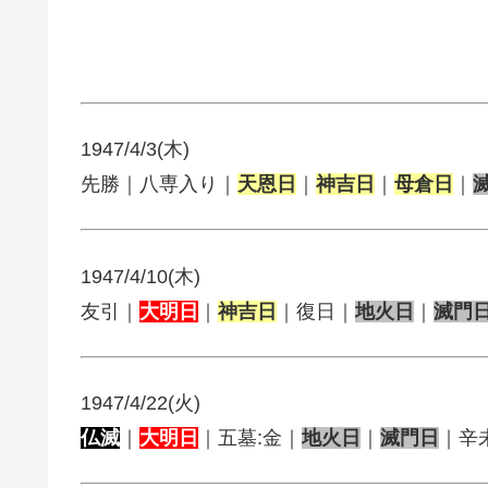
1947/4/3(木)
先勝｜八専入り｜
天恩日
｜
神吉日
｜
母倉日
｜
1947/4/10(木)
友引｜
大明日
｜
神吉日
｜復日｜
地火日
｜
滅門
1947/4/22(火)
仏滅
｜
大明日
｜五墓:金｜
地火日
｜
滅門日
｜辛