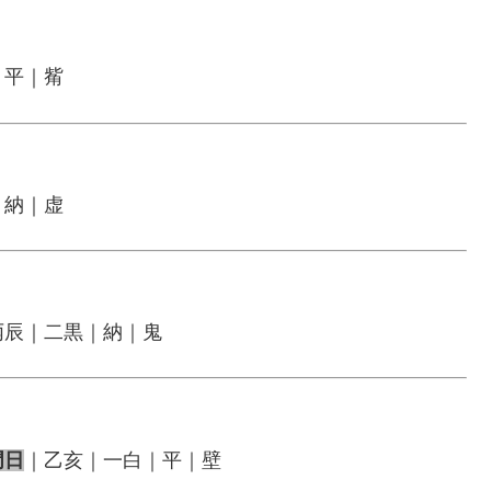
｜平｜觜
｜納｜虚
丙辰｜二黒｜納｜鬼
門日
｜乙亥｜一白｜平｜壁