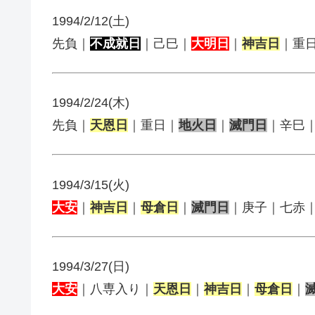
1994/2/12(土)
先負｜
不成就日
｜己巳｜
大明日
｜
神吉日
｜重
1994/2/24(木)
先負｜
天恩日
｜重日｜
地火日
｜
滅門日
｜辛巳
1994/3/15(火)
大安
｜
神吉日
｜
母倉日
｜
滅門日
｜庚子｜七赤
1994/3/27(日)
大安
｜八専入り｜
天恩日
｜
神吉日
｜
母倉日
｜