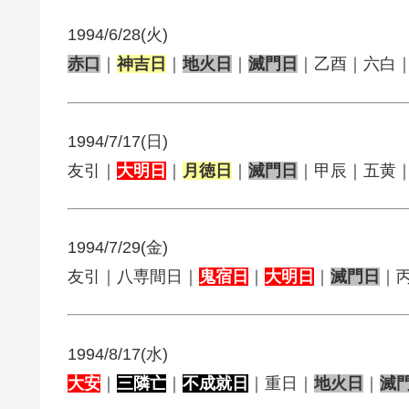
1994/6/28(火)
赤口
｜
神吉日
｜
地火日
｜
滅門日
｜乙酉｜六白
1994/7/17(日)
友引｜
大明日
｜
月徳日
｜
滅門日
｜甲辰｜五黄
1994/7/29(金)
友引｜八専間日｜
鬼宿日
｜
大明日
｜
滅門日
｜
1994/8/17(水)
大安
｜
三隣亡
｜
不成就日
｜重日｜
地火日
｜
滅