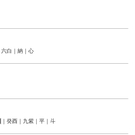
｜六白｜納｜心
日
｜癸酉｜九紫｜平｜斗