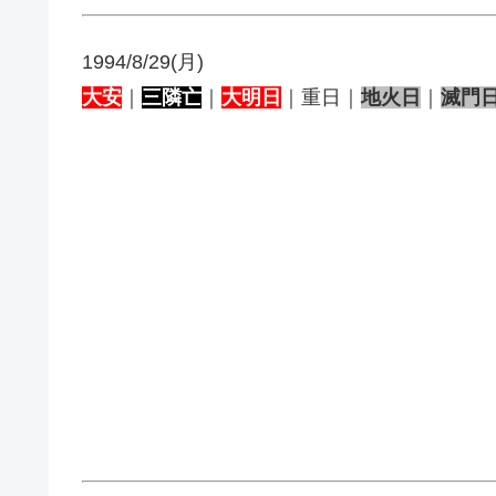
1994/8/29(月)
大安
｜
三隣亡
｜
大明日
｜重日｜
地火日
｜
滅門