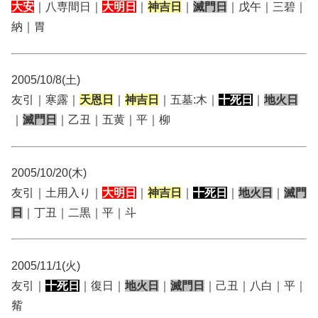
大安
｜八専間日｜
大明日
｜
神吉日
｜
滅門日
｜戊午｜三碧｜
納｜胃
2005/10/8(土)
友引｜寒露｜
天恩日
｜
神吉日
｜五墓:木｜
十死日
｜
地火日
｜
滅門日
｜乙丑｜五黄｜平｜柳
2005/10/20(木)
友引｜土用入り｜
大明日
｜
神吉日
｜
十死日
｜
地火日
｜
滅門
日
｜丁丑｜二黒｜平｜斗
2005/11/1(火)
友引｜
十死日
｜復日｜
地火日
｜
滅門日
｜己丑｜八白｜平｜
觜