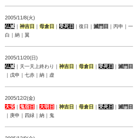
2005/11/8(火)
仏滅
｜
神吉日
｜
母倉日
｜
受死日
｜復日｜
滅門日
｜丙申｜一
白｜納｜翼
2005/11/20(日)
仏滅
｜天一天上終わり｜
神吉日
｜
母倉日
｜
受死日
｜
滅門日
｜戊申｜七赤｜納｜虚
2005/12/2(金)
大安
｜
鬼宿日
｜
大明日
｜
神吉日
｜
母倉日
｜
受死日
｜
滅門日
｜庚申｜四緑｜納｜鬼