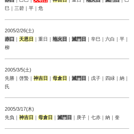
巳｜三碧｜平｜危
2005/2/26(土)
赤口
｜
天恩日
｜重日｜
地火日
｜
滅門日
｜辛巳｜六白｜平｜
柳
2005/3/5(土)
先勝｜啓蟄｜
神吉日
｜
母倉日
｜
滅門日
｜戊子｜四緑｜納｜
氏
2005/3/17(木)
先負｜
神吉日
｜
母倉日
｜
滅門日
｜庚子｜七赤｜納｜奎