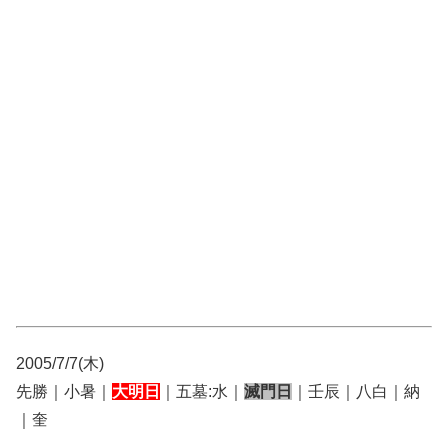
2005/7/7(木)
先勝｜小暑｜
大明日
｜五墓:水｜
滅門日
｜壬辰｜八白｜納
｜奎