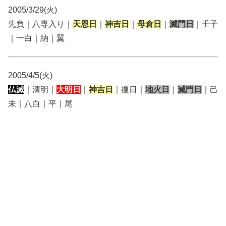
2005/3/29(火)
先負｜八専入り｜
天恩日
｜
神吉日
｜
母倉日
｜
滅門日
｜壬子
｜一白｜納｜翼
2005/4/5(火)
仏滅
｜清明｜
大明日
｜
神吉日
｜復日｜
地火日
｜
滅門日
｜己
未｜八白｜平｜尾