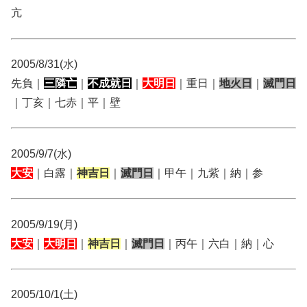
亢
2005/8/31(水)
先負｜
三隣亡
｜
不成就日
｜
大明日
｜重日｜
地火日
｜
滅門日
｜丁亥｜七赤｜平｜壁
2005/9/7(水)
大安
｜白露｜
神吉日
｜
滅門日
｜甲午｜九紫｜納｜参
2005/9/19(月)
大安
｜
大明日
｜
神吉日
｜
滅門日
｜丙午｜六白｜納｜心
2005/10/1(土)