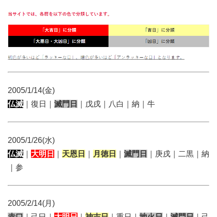
2005/1/14(金)
仏滅
｜復日｜
滅門日
｜戊戌｜八白｜納｜牛
2005/1/26(水)
仏滅
｜
大明日
｜
天恩日
｜
月徳日
｜
滅門日
｜庚戌｜二黒｜納
｜参
2005/2/14(月)
赤口
｜己巳｜
大明日
｜
神吉日
｜重日｜
地火日
｜
滅門日
｜己