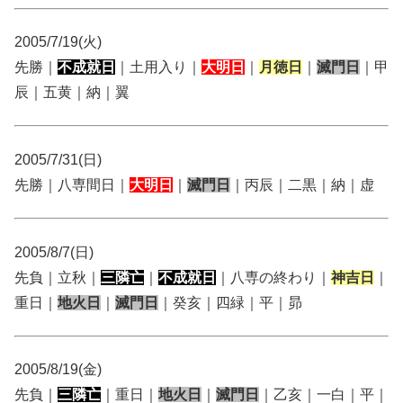
2005/7/19(火)
先勝｜
不成就日
｜土用入り｜
大明日
｜
月徳日
｜
滅門日
｜甲
辰｜五黄｜納｜翼
2005/7/31(日)
先勝｜八専間日｜
大明日
｜
滅門日
｜丙辰｜二黒｜納｜虚
2005/8/7(日)
先負｜立秋｜
三隣亡
｜
不成就日
｜八専の終わり｜
神吉日
｜
重日｜
地火日
｜
滅門日
｜癸亥｜四緑｜平｜昴
2005/8/19(金)
先負｜
三隣亡
｜重日｜
地火日
｜
滅門日
｜乙亥｜一白｜平｜