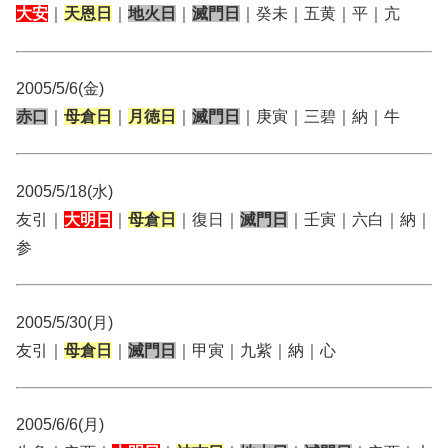
大安
｜
天恩日
｜
地火日
｜
滅門日
｜癸未｜五黄｜平｜亢
2005/5/6(金)
赤口
｜
母倉日
｜
月徳日
｜
滅門日
｜庚寅｜三碧｜納｜牛
2005/5/18(水)
友引｜
大明日
｜
母倉日
｜復日｜
滅門日
｜壬寅｜六白｜納｜
参
2005/5/30(月)
友引｜
母倉日
｜
滅門日
｜甲寅｜九紫｜納｜心
2005/6/6(月)