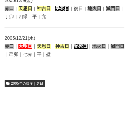
2005/12/9(金)
赤口
｜
天恩日
｜
神吉日
｜
受死日
｜復日｜
地火日
｜
滅門日
｜
丁卯｜四緑｜平｜亢
2005/12/21(水)
赤口
｜
大明日
｜
天恩日
｜
神吉日
｜
受死日
｜
地火日
｜
滅門日
｜己卯｜七赤｜平｜壁
2005年の暦注｜選日