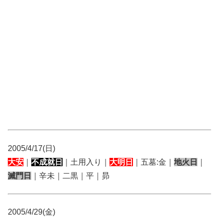
2005/4/17(日)
大安
｜
不成就日
｜土用入り｜
大明日
｜五墓:金｜
地火日
｜
滅門日
｜辛未｜二黒｜平｜昴
2005/4/29(金)